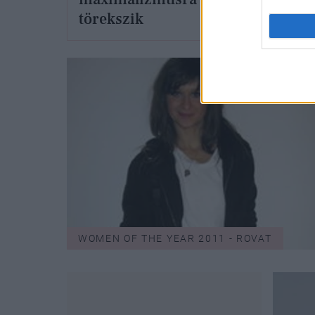
törekszik
min
WOMEN OF THE YEAR 2011 - ROVAT