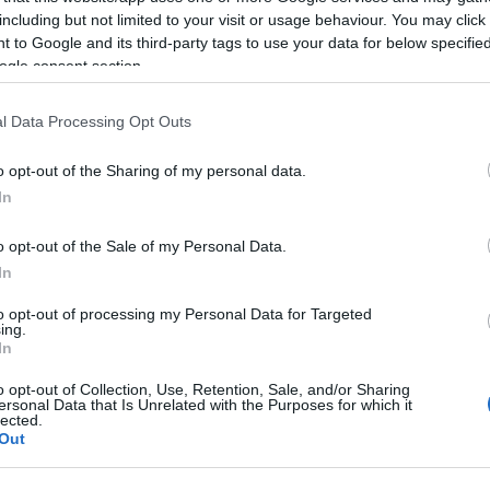
including but not limited to your visit or usage behaviour. You may click 
 to Google and its third-party tags to use your data for below specifi
ogle consent section.
l Data Processing Opt Outs
N OF THE YEAR 2011 -
WOMEN OF THE YEAR 201
o opt-out of the Sharing of my personal data.
T
ROVAT
In
ll Judit
Horgas Eszter
o opt-out of the Sale of my Personal Data.
ensúlyban van
Amerikába készül
In
to opt-out of processing my Personal Data for Targeted
ing.
In
o opt-out of Collection, Use, Retention, Sale, and/or Sharing
ersonal Data that Is Unrelated with the Purposes for which it
lected.
Out
WOMEN OF THE YEAR 2011