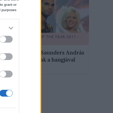
to grant or
ed purposes
1 -
WOMEN OF THE YEAR 2011 -
ROVAT
Kállay-Saunders András
nemcsak a hangjával
hódít