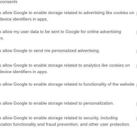
consents
- ROVAT
o allow Google to enable storage related to advertising like cookies on
Németh Juci a
evice identifiers in apps.
recycling divatban
o allow my user data to be sent to Google for online advertising
hisz
s.
to allow Google to send me personalized advertising.
o allow Google to enable storage related to analytics like cookies on
evice identifiers in apps.
o allow Google to enable storage related to functionality of the website
o allow Google to enable storage related to personalization.
N OF THE YEAR 2011 -
WOMEN OF THE YEAR 201
T
ROVAT
o allow Google to enable storage related to security, including
cation functionality and fraud prevention, and other user protection.
 Piros, a családtag
A jövő reménysége,
megszínesíti a
Axente Vanessa Ne