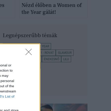
es
Nézd élőben a Women of
the Year gálát!
Legnépszerűbb témák
GLAMOUR WOMEN OF THE YEAR
WOMEN OF THE YEAR 2011 - ROVAT
GLAMOUR
DÍJÁTADÓ
HAJÁPOLÁS
ÉNEKESNŐ
LILU
sonal or
SUGARBIRD
MET GÁLA
ection to
ou may
 personal
out of the
 downstream
B’s List of
er and store