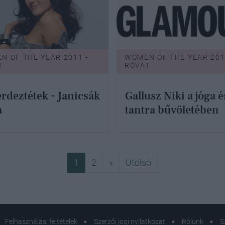
N OF THE YEAR 2011 -
WOMEN OF THE YEAR 201
T
ROVAT
érdeztétek - Janicsák
Gallusz Niki a jóga é
a
tantra bűvöletében
Következő
Utolsó
1
2
»
Utolsó
Felhasználási feltételek
Szerzői jogi nyilatkozat
Rólunk
S