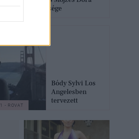
szövetsége
Bódy Sylvi Los
Angelesben
tervezett
1 - ROVAT