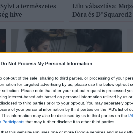
Sylvi a természetes
Lilu választása: Mojz
ség híve
Dóra és D"Squared2
-
Do Not Process My Personal Information
to opt-out of the sale, sharing to third parties, or processing of your per
WOMEN OF THE YEAR 2011 - ROVAT
formation for targeted advertising by us, please use the below opt-out s
r selection. Please note that after your opt-out request is processed y
eing interest-based ads based on personal information utilized by us or
disclosed to third parties prior to your opt-out. You may separately opt-
losure of your personal information by third parties on the IAB’s list of
. This information may also be disclosed by us to third parties on the
IA
Participants
that may further disclose it to other third parties.
Ördög Nóra: Imádok öltözködni!
 that this website/app uses one or more Google services and may gath