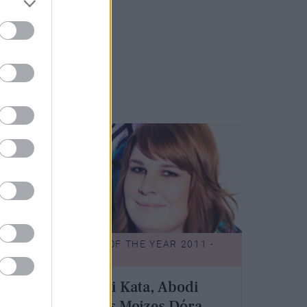
1 -
WOMEN OF THE YEAR 2011 -
ROVAT
Szegedi Kata, Abodi
w
Dóra és Mojzes Dóra