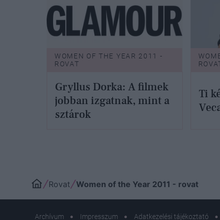
WOMEN OF THE YEAR 2011 -
WOME
ROVAT
ROVA
Gryllus Dorka: A filmek
Ti k
jobban izgatnak, mint a
Vec
sztárok
Rovat
Women of the Year 2011 - rovat
Archívum
Impresszum
Adatkezelési tájékoztató