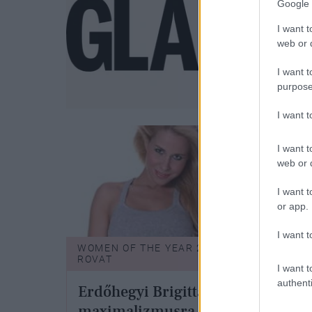
Google 
I want t
web or d
I want t
purpose
I want 
I want t
web or d
I want t
or app.
I want t
WOMEN OF THE YEAR 2011 -
WOME
ROVAT
ROVA
I want t
authenti
Erdőhegyi Brigitta
Vágó
maximalizmusra
aki 