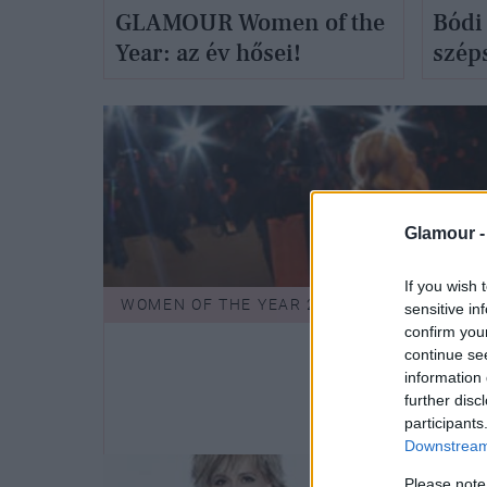
GLAMOUR Women of the
Bódi 
Year: az év hősei!
szép
Glamour 
If you wish 
WOMEN OF THE YEAR 2011 - ROVAT
sensitive in
confirm you
continue se
information 
further disc
participants
Downstream 
Rengeteg nyertes a Women of the
Please note