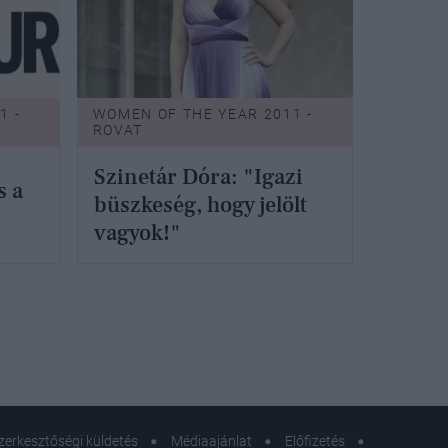
1 -
WOMEN OF THE YEAR 2011 -
ROVAT
Szinetár Dóra: "Igazi
s a
büszkeség, hogy jelölt
vagyok!"
zerkesztőségi küldetés
Médiaajánlat
Előfizetés