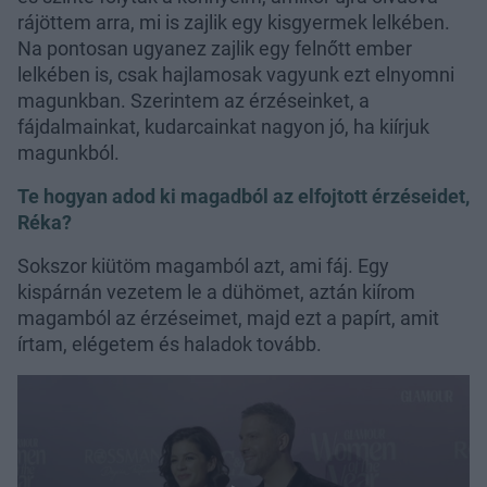
rájöttem arra, mi is zajlik egy kisgyermek lelkében.
Na pontosan ugyanez zajlik egy felnőtt ember
lelkében is, csak hajlamosak vagyunk ezt elnyomni
magunkban. Szerintem az érzéseinket, a
fájdalmainkat, kudarcainkat nagyon jó, ha kiírjuk
magunkból.
Te hogyan adod ki magadból az elfojtott érzéseidet,
Réka?
Sokszor kiütöm magamból azt, ami fáj. Egy
kispárnán vezetem le a dühömet, aztán kiírom
magamból az érzéseimet, majd ezt a papírt, amit
írtam, elégetem és haladok tovább.