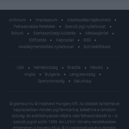
Archívum
Impresszum
Adatkezelési tájékoztató
Felhasználási feltételek
Szerzői jogi nyilatkozat
Rólunk
Szerkesztőségi küldetés
Médiaajánlat
Előfizetés
Kapcsolat
RSS
Akadálymentesítési nyilatkozat
Süti beállítások
USA
Németország
Brazília
Mexikó
Anglia
Bulgária
Lengyelország
Spanyolország
Dél-Afrika
© glamour.hu © IndaNext Hungary Kft. Az oldalak tartalmával
kapcsolatban minden jog fenntartva, beleértve a tartalom
szöveg- és adatbányászat céljára való felhasználását is – a
szerzői jogról szóló 1999. évi LXXVI. törvény rendelkezései
értelmében a törvény 35/A. § (1) paragrafusa és a digitális