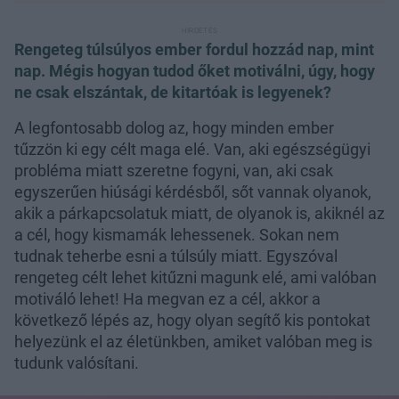
Rengeteg túlsúlyos ember fordul hozzád nap, mint
nap. Mégis hogyan tudod őket motiválni, úgy, hogy
ne csak elszántak, de kitartóak is legyenek?
A legfontosabb dolog az, hogy minden ember
tűzzön ki egy célt maga elé. Van, aki egészségügyi
probléma miatt szeretne fogyni, van, aki csak
egyszerűen hiúsági kérdésből, sőt vannak olyanok,
akik a párkapcsolatuk miatt, de olyanok is, akiknél az
a cél, hogy kismamák lehessenek. Sokan nem
tudnak teherbe esni a túlsúly miatt. Egyszóval
rengeteg célt lehet kitűzni magunk elé, ami valóban
motiváló lehet! Ha megvan ez a cél, akkor a
következő lépés az, hogy olyan segítő kis pontokat
helyezünk el az életünkben, amiket valóban meg is
tudunk valósítani.