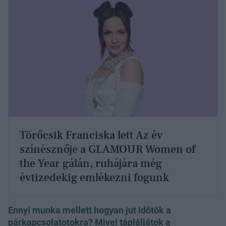
Törőcsik Franciska lett Az év
színésznője a GLAMOUR Women of
the Year gálán, ruhájára még
évtizedekig emlékezni fogunk
Ennyi munka mellett hogyan jut időtök a
párkapcsolatotokra? Mivel tápláljátok a