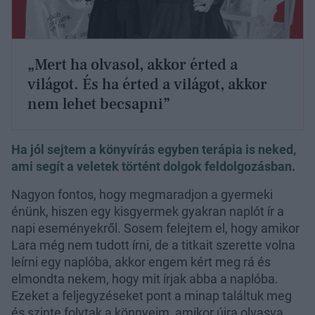
„Mert ha olvasol, akkor érted a
világot. És ha érted a világot, akkor
nem lehet becsapni”
Ha jól sejtem a könyvírás egyben terápia is neked,
ami segít a veletek történt dolgok feldolgozásban.
Nagyon fontos, hogy megmaradjon a gyermeki
énünk, hiszen egy kisgyermek gyakran naplót ír a
napi eseményekről. Sosem felejtem el, hogy amikor
Lara még nem tudott írni, de a titkait szerette volna
leírni egy naplóba, akkor engem kért meg rá és
elmondta nekem, hogy mit írjak abba a naplóba.
Ezeket a feljegyzéseket pont a minap találtuk meg
és szinte folytak a könnyeim, amikor újra olvasva