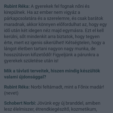
Rubint Réka:
A gyerekek fel fognak nőni és
kirepülnek. Ha az ember nem vigyáz a
párkapcsolatára és a szerelemre, és csak barátok
maradnak, akkor könnyen előfordulhat az, hogy egy
idő után két idegen néz majd egymásra. Ezt el kell
kerülni, sőt mindenkit arra biztatok, hogy tegyen
érte, mert ez igenis sikerülhet! Kétségtelen, hogy a
lángot életben tartani nagyon nagy munka, de
hosszútávon kifizetődő! Figyeljünk a párunkra a
gyerekek születése után is!
Mik a távlati terveitek, hiszen mindig készültök
valami újdonsággal?
Rubint Réka:
Norbi feltámadt, mint a Főnix madár!
(nevet)
Schobert Norbi:
Jövünk egy új branddel, amiben
lesz élelmiszer, étrendkiegészítő, kozmetikum,