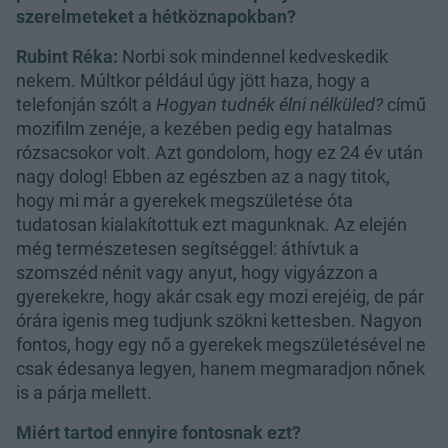
szerelmeteket a hétköznapokban?
Rubint Réka:
Norbi sok mindennel kedveskedik
nekem. Múltkor például úgy jött haza, hogy a
telefonján szólt a
Hogyan tudnék élni nélküled?
című
mozifilm zenéje, a kezében pedig egy hatalmas
rózsacsokor volt. Azt gondolom, hogy ez 24 év után
nagy dolog! Ebben az egészben az a nagy titok,
hogy mi már a gyerekek megszületése óta
tudatosan kialakítottuk ezt magunknak. Az elején
még természetesen segítséggel: áthívtuk a
szomszéd nénit vagy anyut, hogy vigyázzon a
gyerekekre, hogy akár csak egy mozi erejéig, de pár
órára igenis meg tudjunk szökni kettesben. Nagyon
fontos, hogy egy nő a gyerekek megszületésével ne
csak édesanya legyen, hanem megmaradjon nőnek
is a párja mellett.
Miért tartod ennyire fontosnak ezt?