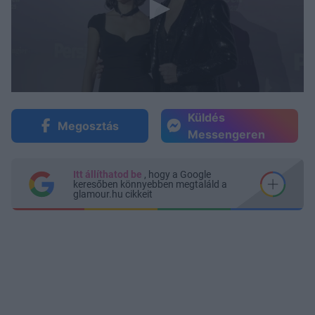
Küldés
Megosztás
Messengeren
Itt állíthatod be
, hogy a Google
keresőben könnyebben megtaláld a
glamour.hu cikkeit