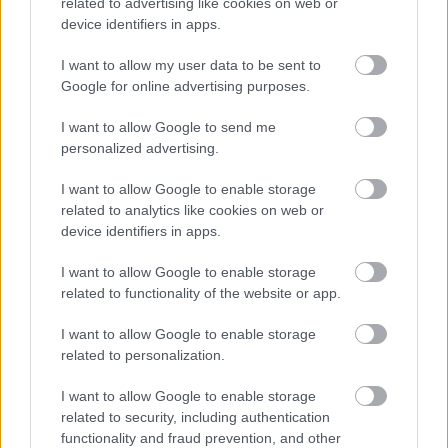
related to advertising like cookies on web or
Schobert Norbi:
Nagyon egyszerűen! Minden reggel
device identifiers in apps.
álljunk rá a mérlegre, és ha nem azt látjuk, amit
szeretnénk, akkor aznap kőkemény diéta van! Nem
I want to allow my user data to be sent to
utólag kell rájönni, hogy elhíztunk, hanem figyelni
Google for online advertising purposes.
kell a súlyunkra minden nap.
I want to allow Google to send me
personalized advertising.
I want to allow Google to enable storage
related to analytics like cookies on web or
device identifiers in apps.
I want to allow Google to enable storage
related to functionality of the website or app.
I want to allow Google to enable storage
related to personalization.
I want to allow Google to enable storage
Hogyan motiváljátok magatokat a nehezebb
related to security, including authentication
napokon a mozgásra? Nem unalmas néha a szinte
functionality and fraud prevention, and other