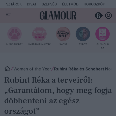
SZTÁROK
DIVAT
SZÉPSÉG
ÉLETMÓD
HOROSZKÓP
KU
MANCSPARTY
NYEREMÉNYJÁTÉK
SYOSS
TAROT
GLAMOUR
20
Women of the Year
Rubint Réka és Schobert Norbe
Rubint Réka a terveiről:
„Garantálom, hogy meg fogja
döbbenteni az egész
országot”