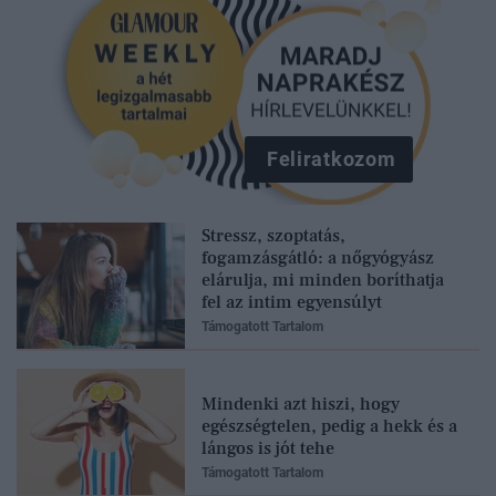
Feliratkozom
Stressz, szoptatás,
fogamzásgátló: a nőgyógyász
elárulja, mi minden boríthatja
fel az intim egyensúlyt
Támogatott Tartalom
Mindenki azt hiszi, hogy
egészségtelen, pedig a hekk és a
lángos is jót tehe
Támogatott Tartalom