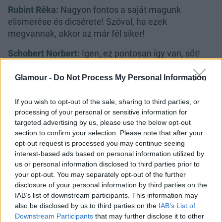
Rubint Réka:
Nagyon fontos a saját magunk
elismerése és dicsérete! Szóval, ha ezek
megvannak, akkor az már fél siker!
Schobert Norbert:
Igen, ez pontosan így van, sőt!
Nekem például már kulcsom van mindenkihez.
Kövér voltam és negyven éve fogytam le, de
Glamour -
Do Not Process My Personal Information
pontosan tudom, milyen az, ha az ember túlsúlyos.
Ránézek az emberekre és belelátok a lelkükbe,
If you wish to opt-out of the sale, sharing to third parties, or
tudom, hogyan lehet motiválni őket. Bár minden
processing of your personal or sensitive information for
targeted advertising by us, please use the below opt-out
ember más és más, de van, akit a szexszel, van, akit
section to confirm your selection. Please note that after your
a párkapcsolatával, a karrierjével, vagy a túlsúly
opt-out request is processed you may continue seeing
miatti szorongással. lehet motiválni. Úgy szoktam
interest-based ads based on personal information utilized by
fogalmazni, hogy egy igazi kiképző vagyok, aki
us or personal information disclosed to third parties prior to
felemeli az embereket a gödörből.
your opt-out. You may separately opt-out of the further
disclosure of your personal information by third parties on the
IAB’s list of downstream participants. This information may
also be disclosed by us to third parties on the
IAB’s List of
Downstream Participants
that may further disclose it to other