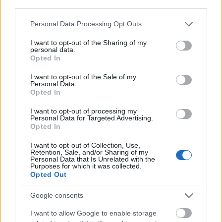
third parties.
Please note that this website/app uses one or more Google
Personal Data Processing Opt Outs
services and may gather and store information including but
not limited to your visit or usage behaviour. You may click to
I want to opt-out of the Sharing of my
personal data.
grant or deny consent to Google and its third-party tags to
Opted In
use your data for below specified purposes in below Google
consent section.
I want to opt-out of the Sale of my
Personal Data.
Opted In
I want to opt-out of processing my
Personal Data for Targeted Advertising.
Candace Bushnell, a Szex és New
Opted In
York írója: „Mindig oda kell figyelünk
I want to opt-out of Collection, Use,
a nők jogaira!”
Retention, Sale, and/or Sharing of my
Personal Data that Is Unrelated with the
Purposes for which it was collected.
Opted Out
A mozgás mellett a táplálkozás is fontos, de
hogyan figyeljünk oda a súlyunkra, ha laikusok
Google consents
vagyunk?
I want to allow Google to enable storage