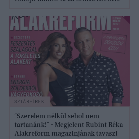
SZTÁRHÍREK
˝Szerelem nélkül sehol nem
tartanánk!˝ - Megjelent Rubint Réka
Alakreform magazinjának tavaszi