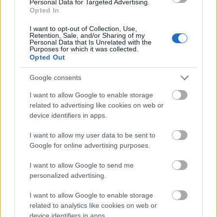
Personal Data for Targeted Advertising.
Opted In
I want to opt-out of Collection, Use,
Retention, Sale, and/or Sharing of my
Personal Data that Is Unrelated with the
Purposes for which it was collected.
DIVAT
Opted Out
Döbbenetes! Így nézett ki Rubint
Google consents
Réka 20 évvel ezelőtt
I want to allow Google to enable storage
related to advertising like cookies on web or
device identifiers in apps.
I want to allow my user data to be sent to
Google for online advertising purposes.
I want to allow Google to send me
personalized advertising.
I want to allow Google to enable storage
related to analytics like cookies on web or
device identifiers in apps.