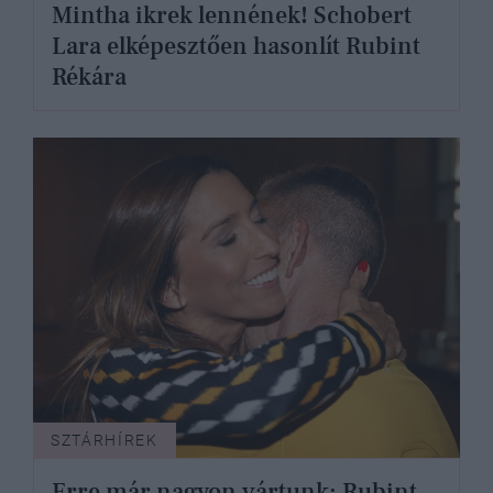
Mintha ikrek lennének! Schobert
Lara elképesztően hasonlít Rubint
Rékára
SZTÁRHÍREK
Erre már nagyon vártunk: Rubint