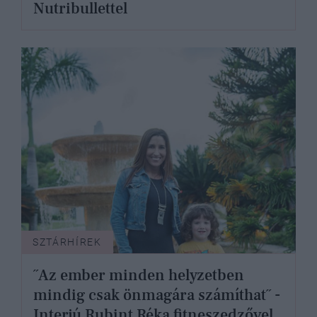
Nutribullettel
SZTÁRHÍREK
˝Az ember minden helyzetben
mindig csak önmagára számíthat˝ -
Interjú Rubint Réka fitneszedzővel