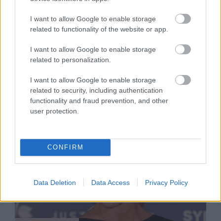
SZTÁRHÍREK
I want to allow Google to enable storage
Rubint Réka csak úgy ragyog
related to functionality of the website or app.
legújabb fotóján, 20 évet simán
I want to allow Google to enable storage
letagadhatna
related to personalization.
I want to allow Google to enable storage
related to security, including authentication
functionality and fraud prevention, and other
user protection.
CONFIRM
Data Deletion
Data Access
Privacy Policy