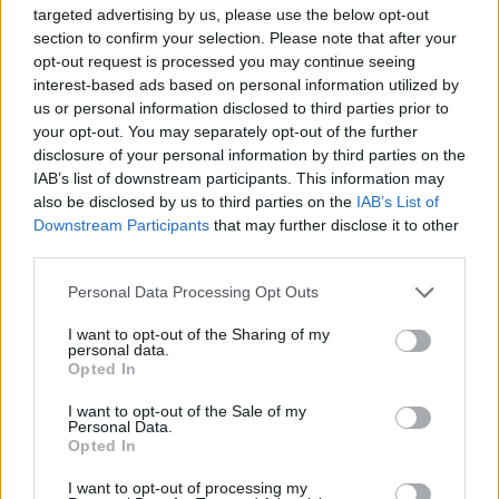
targeted advertising by us, please use the below opt-out
section to confirm your selection. Please note that after your
opt-out request is processed you may continue seeing
interest-based ads based on personal information utilized by
us or personal information disclosed to third parties prior to
your opt-out. You may separately opt-out of the further
SZTÁRHÍREK
disclosure of your personal information by third parties on the
IAB’s list of downstream participants. This information may
Schobert Lara: „Szeretném, ha
also be disclosed by us to third parties on the
IAB’s List of
végre nem csak a szüleimet látnák
Downstream Participants
that may further disclose it to other
bennem”
third parties.
Please note that this website/app uses one or more Google
Personal Data Processing Opt Outs
services and may gather and store information including but
not limited to your visit or usage behaviour. You may click to
I want to opt-out of the Sharing of my
personal data.
grant or deny consent to Google and its third-party tags to
Opted In
use your data for below specified purposes in below Google
consent section.
I want to opt-out of the Sale of my
Personal Data.
Opted In
I want to opt-out of processing my