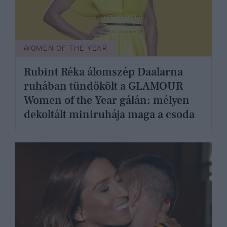
WOMEN OF THE YEAR
Rubint Réka álomszép Daalarna
ruhában tündökölt a GLAMOUR
Women of the Year gálán: mélyen
dekoltált miniruhája maga a csoda