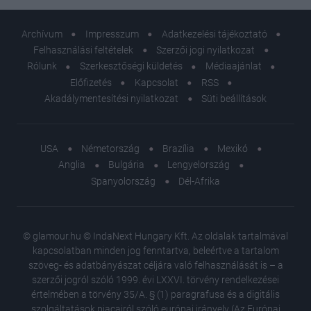
Archívum
Impresszum
Adatkezelési tájékoztató
Felhasználási feltételek
Szerzői jogi nyilatkozat
Rólunk
Szerkesztőségi küldetés
Médiaajánlat
Előfizetés
Kapcsolat
RSS
Akadálymentesítési nyilatkozat
Süti beállítások
USA
Németország
Brazília
Mexikó
Anglia
Bulgária
Lengyelország
Spanyolország
Dél-Afrika
© glamour.hu © IndaNext Hungary Kft. Az oldalak tartalmával
kapcsolatban minden jog fenntartva, beleértve a tartalom
szöveg- és adatbányászat céljára való felhasználását is – a
szerzői jogról szóló 1999. évi LXXVI. törvény rendelkezései
értelmében a törvény 35/A. § (1) paragrafusa és a digitális
szolgáltatások piacairól szóló európai irányelv (Az Európai