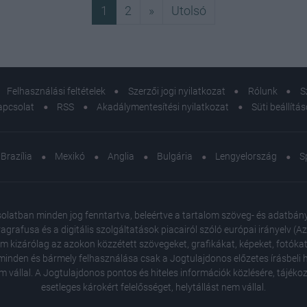
Következő
Utolsó
1
2
»
Utolsó
Felhasználási feltételek
Szerzői jogi nyilatkozat
Rólunk
S
apcsolat
RSS
Akadálymentesítési nyilatkozat
Süti beállítá
Brazília
Mexikó
Anglia
Bulgária
Lengyelország
S
atban minden jog fenntartva, beleértve a tartalom szöveg- és adatbányász
agrafusa és a digitális szolgáltatások piacairól szóló európai irányelv (
em kizárólag az azokon közzétett szövegeket, grafikákat, képeket, fotókat
inden és bármely felhasználása csak a Jogtulajdonos előzetes írásbeli ho
m vállal. A Jogtulajdonos pontos és hiteles információk közlésére, tájék
esetleges károkért felelősséget, helytállást nem vállal.