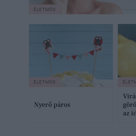
ÉLETMÓD
ÉLETMÓD
ÉLET
Virá
Nyerő páros
görö
az i