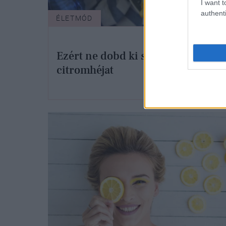
I want t
authenti
ÉLETMÓD
ÉLET
Ez a
Ezért ne dobd ki soha a
lege
citromhéjat
gyüm
soha