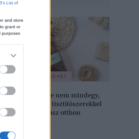
B’s List of
er and store
to grant or
ed purposes
TAKARÍTÁS HÉT
Ennyire nem mindegy,
milyen tisztítószerekkel
takarítasz otthon