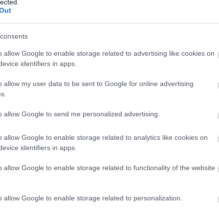
lected.
Out
consents
ÉLETMÓD
o allow Google to enable storage related to advertising like cookies on
evice identifiers in apps.
Ezt a nagyszerű
méregtelenítő vizet
o allow my user data to be sent to Google for online advertising
neked is ki kell
s.
próbálnod
to allow Google to send me personalized advertising.
o allow Google to enable storage related to analytics like cookies on
evice identifiers in apps.
o allow Google to enable storage related to functionality of the website
o allow Google to enable storage related to personalization.