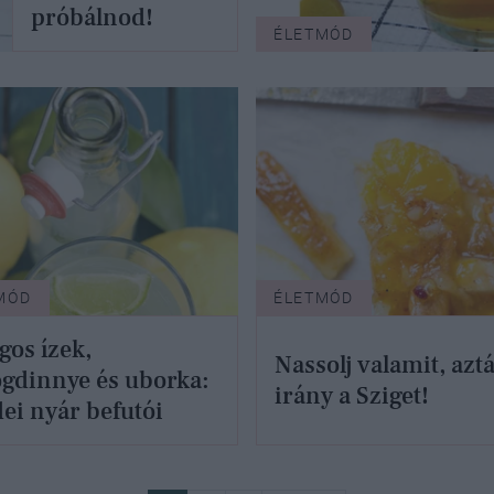
próbálnod!
ÉLETMÓD
MÓD
ÉLETMÓD
gos ízek,
Nassolj valamit, azt
gdinnye és uborka:
irány a Sziget!
dei nyár befutói