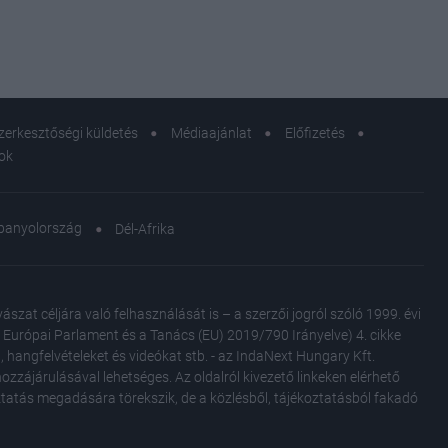
zerkesztőségi küldetés
Médiaajánlat
Előfizetés
sok
panyolország
Dél-Afrika
at céljára való felhasználását is – a szerzői jogról szóló 1999. évi
Az Európai Parlament és a Tanács (EU) 2019/790 Irányelve) 4. cikke
, hangfelvételeket és videókat stb. - az IndaNext Hungary Kft.
zzájárulásával lehetséges. Az oldalról kivezető linkeken elérhető
oztatás megadására törekszik, de a közlésből, tájékoztatásból fakadó