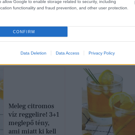
o allow Google to enable storage related to security, including
cation functionality and fraud prevention, and other user protection.
MÓD
ÉLETMÓD
 világ
Eddig te is rosszul i
gészségesebb
a citromos vizet -
CONFIRM
ölcse, és szinte
Mutatjuk, hogyan
 nem eszünk belőle
kellene
Data Deletion
Data Access
Privacy Policy
Meleg citromos
víz reggelire! 3+1
meglepő tény,
ami miatt ki kell