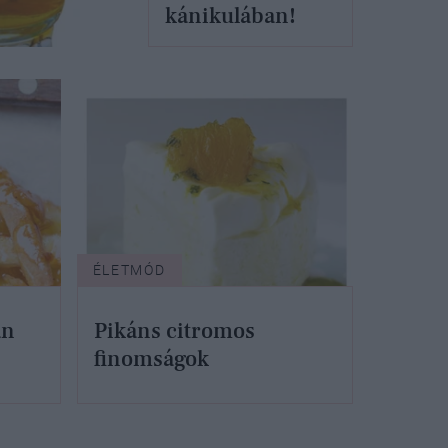
kánikulában!
ÉLETMÓD
án
Pikáns citromos
finomságok