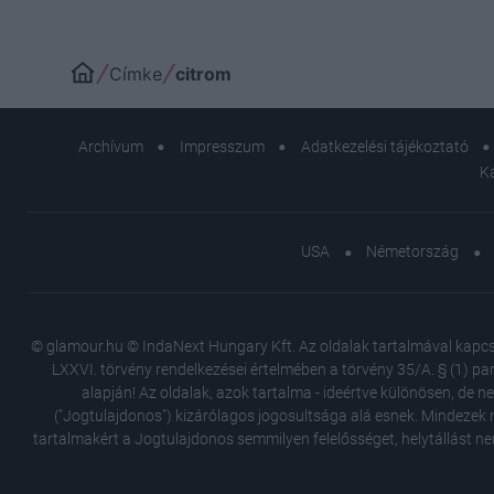
Címke
citrom
Archívum
Impresszum
Adatkezelési tájékoztató
K
USA
Németország
© glamour.hu © IndaNext Hungary Kft. Az oldalak tartalmával kapcsol
LXXVI. törvény rendelkezései értelmében a törvény 35/A. § (1) par
alapján! Az oldalak, azok tartalma - ideértve különösen, de n
("Jogtulajdonos") kizárólagos jogosultsága alá esnek. Mindezek m
tartalmakért a Jogtulajdonos semmilyen felelősséget, helytállást ne