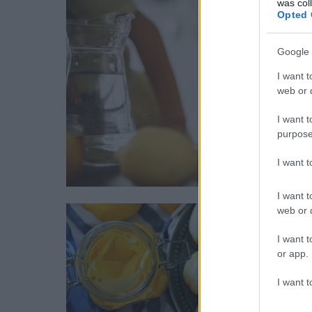
was col
magad tőle
Opted 
Google 
I want t
web or d
I want t
purpose
I want 
I want t
web or d
I want t
or app.
I want t