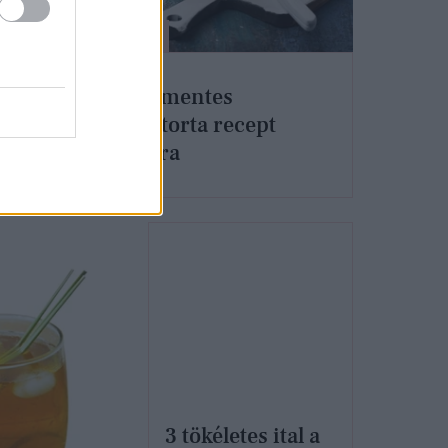
G-FOOD
ttad
Gluténmentes
citromtorta recept
húsvétra
3 tökéletes ital a