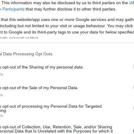
. This information may also be disclosed by us to third parties on the
IA
Ez a tökéletes ital hasi zsír ellen,
Participants
that may further disclose it to other third parties.
naponta 3 pohárral érdemes
 that this website/app uses one or more Google services and may gath
fogyasztani belőle
including but not limited to your visit or usage behaviour. You may click 
 to Google and its third-party tags to use your data for below specifi
ogle consent section.
l Data Processing Opt Outs
o opt-out of the Sharing of my personal data.
MÓD
ÉLETMÓD
In
sággal csodát tesz a
o opt-out of the Sale of my Personal Data.
5 okod is van, hogy
eddel, ha ezzel az
In
mindig tarts otthon
lal indítod a napot,
to opt-out of processing my Personal Data for Targeted
citromot
ing.
an mégsem szánják
In
magukat
o opt-out of Collection, Use, Retention, Sale, and/or Sharing
ersonal Data that Is Unrelated with the Purposes for which it