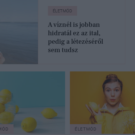
ÉLETMÓD
A víznél is jobban
hidratál ez az ital,
pedig a létezéséről
sem tudsz
MÓD
ÉLETMÓD