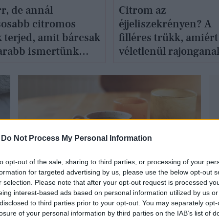
r, de annál
Citrom az
sosabb citromos
éjjeliszekrényen? A
 terjed, amit bárcsak
filléres trükk, amiér
rabb ismertünk
véletlenül rajongana
a
sokan
-
Do Not Process My Personal Information
to opt-out of the sale, sharing to third parties, or processing of your per
ÉLETMÓD
formation for targeted advertising by us, please use the below opt-out s
r selection. Please note that after your opt-out request is processed y
eing interest-based ads based on personal information utilized by us or
disclosed to third parties prior to your opt-out. You may separately opt-
losure of your personal information by third parties on the IAB’s list of