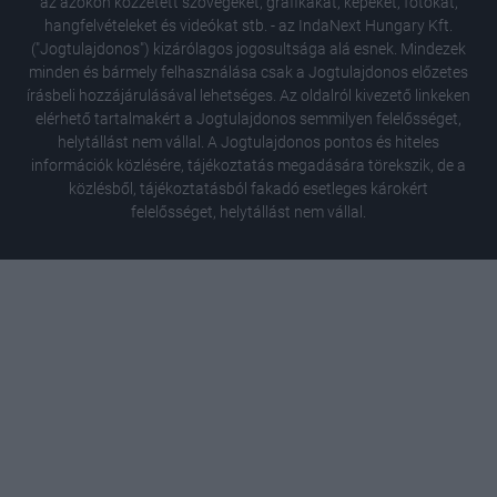
az azokon közzétett szövegeket, grafikákat, képeket, fotókat,
hangfelvételeket és videókat stb. - az IndaNext Hungary Kft.
("Jogtulajdonos") kizárólagos jogosultsága alá esnek. Mindezek
minden és bármely felhasználása csak a Jogtulajdonos előzetes
írásbeli hozzájárulásával lehetséges. Az oldalról kivezető linkeken
elérhető tartalmakért a Jogtulajdonos semmilyen felelősséget,
helytállást nem vállal. A Jogtulajdonos pontos és hiteles
információk közlésére, tájékoztatás megadására törekszik, de a
közlésből, tájékoztatásból fakadó esetleges károkért
felelősséget, helytállást nem vállal.