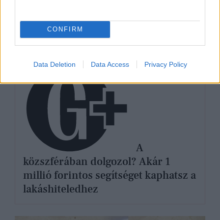
CONFIRM
ÉLETMÓD
Data Deletion
Data Access
Privacy Policy
A
közszférában dolgozol? Akár 1
millió forintos segítséget kaphatsz a
lakáshiteledhez