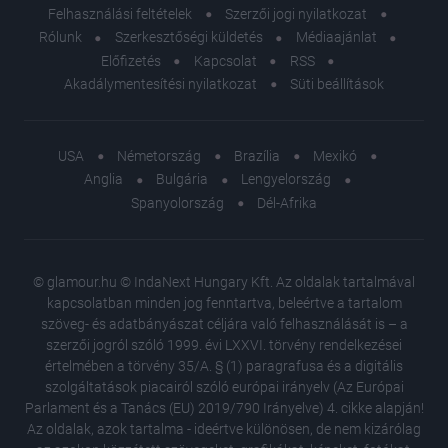
Felhasználási feltételek
Szerzői jogi nyilatkozat
Rólunk
Szerkesztőségi küldetés
Médiaajánlat
Előfizetés
Kapcsolat
RSS
Akadálymentesítési nyilatkozat
Süti beállítások
USA
Németország
Brazília
Mexikó
Anglia
Bulgária
Lengyelország
Spanyolország
Dél-Afrika
© glamour.hu © IndaNext Hungary Kft. Az oldalak tartalmával
kapcsolatban minden jog fenntartva, beleértve a tartalom
szöveg- és adatbányászat céljára való felhasználását is – a
szerzői jogról szóló 1999. évi LXXVI. törvény rendelkezései
értelmében a törvény 35/A. § (1) paragrafusa és a digitális
szolgáltatások piacairól szóló európai irányelv (Az Európai
Parlament és a Tanács (EU) 2019/790 Irányelve) 4. cikke alapján!
Az oldalak, azok tartalma - ideértve különösen, de nem kizárólag