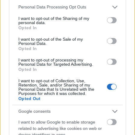
Please note that this website/app uses one or more Google
Personal Data Processing Opt Outs
Ki jogosult az új szja-mentességre
services and may gather and store information including but
not limited to your visit or usage behaviour. You may click to
I want to opt-out of the Sharing of my
és mikor lép életbe?
personal data.
grant or deny consent to Google and its third-party tags to
Opted In
use your data for below specified purposes in below Google
consent section.
I want to opt-out of the Sale of my
Personal Data.
Opted In
I want to opt-out of processing my
Personal Data for Targeted Advertising.
Opted In
I want to opt-out of Collection, Use,
Retention, Sale, and/or Sharing of my
Personal Data that Is Unrelated with the
Purposes for which it was collected.
Opted Out
Google consents
ÉLETMÓD
I want to allow Google to enable storage
related to advertising like cookies on web or
device identifiers in apps.