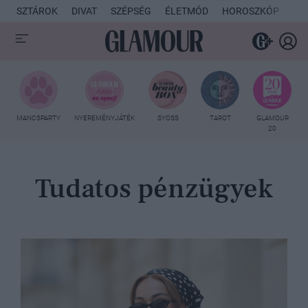
SZTÁROK
DIVAT
SZÉPSÉG
ÉLETMÓD
HOROSZKÓP
KU
MANCSPARTY
NYEREMÉNYJÁTÉK
SYOSS
TAROT
GLAMOUR
20
Tudatos pénzügyek