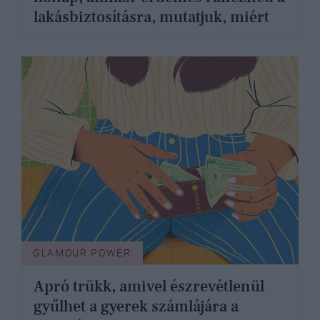
lakásbiztosításra, mutatjuk, miért
GLAMOUR POWER
Apró trükk, amivel észrevétlenül
gyűlhet a gyerek számlájára a