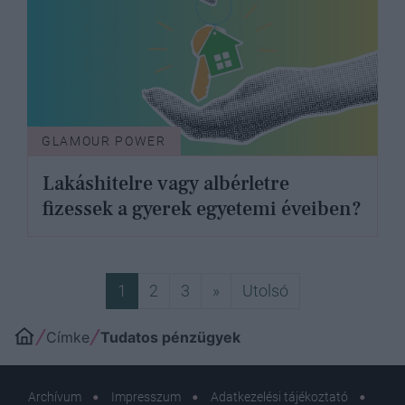
GLAMOUR POWER
Lakáshitelre vagy albérletre
fizessek a gyerek egyetemi éveiben?
Következő
Utolsó
1
2
3
»
Utolsó
Címke
Tudatos pénzügyek
Archívum
Impresszum
Adatkezelési tájékoztató