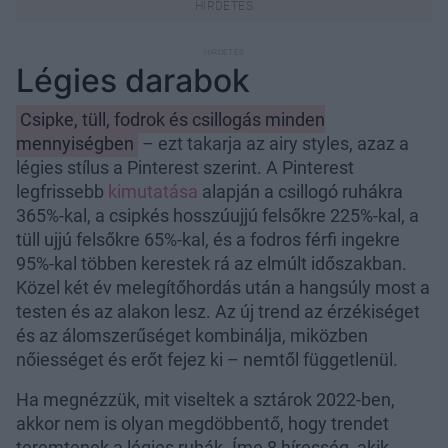
Légies darabok
Csipke, tüll, fodrok és csillogás minden
mennyiségben
– ezt takarja az airy styles, azaz a
légies stílus a Pinterest szerint. A Pinterest
legfrissebb
kimutatása
alapján a csillogó ruhákra
365%-kal, a csipkés hosszúujjú felsőkre 225%-kal, a
tüll ujjú felsőkre 65%-kal, és a fodros férfi ingekre
95%-kal többen kerestek rá az elmúlt időszakban.
Közel két év melegítőhordás után a hangsúly most a
testen és az alakon lesz. Az új trend az érzékiséget
és az álomszerűséget kombinálja, miközben
nőiességet és erőt fejez ki – nemtől függetlenül.
Ha megnézzük, mit viseltek a sztárok 2022-ben,
akkor nem is olyan megdöbbentő, hogy trendet
teremtenek a légies ruhák. Íme 8 híresség, akik