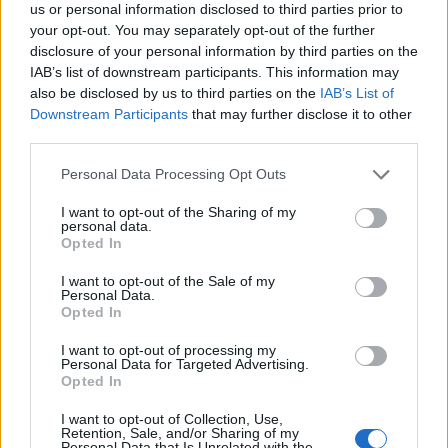
us or personal information disclosed to third parties prior to
your opt-out. You may separately opt-out of the further
disclosure of your personal information by third parties on the
IAB’s list of downstream participants. This information may
also be disclosed by us to third parties on the
IAB’s List of
Tüll
Downstream Participants
that may further disclose it to other
third parties.
Gigi Hadid
a Maybelline egyik kampányának
Please note that this website/app uses one or more Google
Personal Data Processing Opt Outs
forgatásán. Ez a babakék tüllszoknya tiszta Szex és
services and may gather and store information including but
New York! A mesés szoknyát kapucnis pulóverrel,
not limited to your visit or usage behaviour. You may click to
I want to opt-out of the Sharing of my
personal data.
blézerrel és sportcipővel kombinálták. Te felvennéd?
grant or deny consent to Google and its third-party tags to
Opted In
use your data for below specified purposes in below Google
consent section.
I want to opt-out of the Sale of my
Personal Data.
Opted In
I want to opt-out of processing my
Personal Data for Targeted Advertising.
Opted In
I want to opt-out of Collection, Use,
Retention, Sale, and/or Sharing of my
Personal Data that Is Unrelated with the