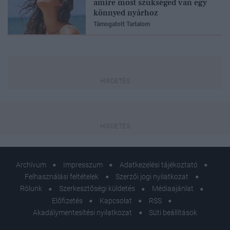
amire most szükséged van egy
könnyed nyárhoz
Támogatott Tartalom
Archívum
Impresszum
Adatkezelési tájékoztató
Felhasználási feltételek
Szerzői jogi nyilatkozat
Rólunk
Szerkesztőségi küldetés
Médiaajánlat
Előfizetés
Kapcsolat
RSS
Akadálymentesítési nyilatkozat
Süti beállítások