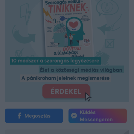
Küldés
Megosztás
Messengeren