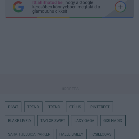
Itt állíthatod be
, hogy a Google
keresőben könnyebben megtaláld a
glamour.hu cikkeit
DIVAT
TREND
TREND
STÍLUS
PINTEREST
BLAKE LIVELY
TAYLOR SWIFT
LADY GAGA
GIGI HADID
SARAH JESSICA PARKER
HALLE BAILEY
CSILLOGÁS