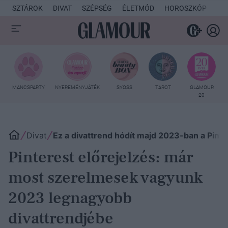
SZTÁROK
DIVAT
SZÉPSÉG
ÉLETMÓD
HOROSZKÓP
KU
MANCSPARTY
NYEREMÉNYJÁTÉK
SYOSS
TAROT
GLAMOUR
20
Divat
Ez a divattrend hódít majd 2023-ban a Pinte
Pinterest előrejelzés: már
most szerelmesek vagyunk
2023 legnagyobb
divattrendjébe