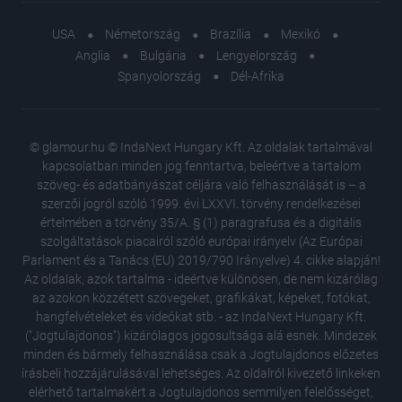
USA
Németország
Brazília
Mexikó
Anglia
Bulgária
Lengyelország
Spanyolország
Dél-Afrika
© glamour.hu © IndaNext Hungary Kft. Az oldalak tartalmával
kapcsolatban minden jog fenntartva, beleértve a tartalom
szöveg- és adatbányászat céljára való felhasználását is – a
szerzői jogról szóló 1999. évi LXXVI. törvény rendelkezései
értelmében a törvény 35/A. § (1) paragrafusa és a digitális
szolgáltatások piacairól szóló európai irányelv (Az Európai
Parlament és a Tanács (EU) 2019/790 Irányelve) 4. cikke alapján!
Az oldalak, azok tartalma - ideértve különösen, de nem kizárólag
az azokon közzétett szövegeket, grafikákat, képeket, fotókat,
hangfelvételeket és videókat stb. - az IndaNext Hungary Kft.
("Jogtulajdonos") kizárólagos jogosultsága alá esnek. Mindezek
minden és bármely felhasználása csak a Jogtulajdonos előzetes
írásbeli hozzájárulásával lehetséges. Az oldalról kivezető linkeken
elérhető tartalmakért a Jogtulajdonos semmilyen felelősséget,