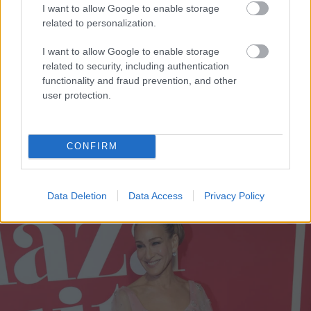
I want to allow Google to enable storage
related to personalization.
Gigi Hadid, Maybelline-kampány fotózás, 2022
I want to allow Google to enable storage
Fotó:
Gotham/Getty Images
related to security, including authentication
functionality and fraud prevention, and other
user protection.
Sarah Jessica Parker
idén ismét színpadra állt férje,
Matthew Broderick oldalán. A színésznő Neil Simon
1968-as komédiájában, a
Plaza Suite-
ban játszik,
CONFIRM
aminek premierjére ebben a csodás tüllruhában
érkezett.
Data Deletion
Data Access
Privacy Policy