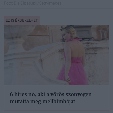
Fotó:
Dia Dipasupil/GettyImages
6 híres nő, aki a vörös szőnyegen
mutatta meg mellbimbóját