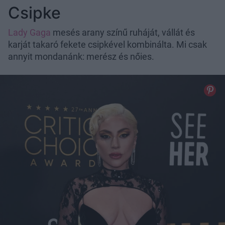
Csipke
Lady Gaga
mesés arany színű ruháját, vállát és
karját takaró fekete csipkével kombinálta. Mi csak
annyit mondanánk: merész és nőies.