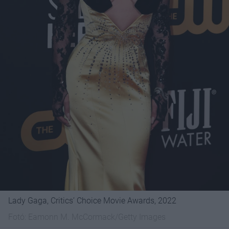
Lady Gaga, Critics’ Choice Movie Awards, 2022
Fotó:
Eamonn M. McCormack/Getty Images