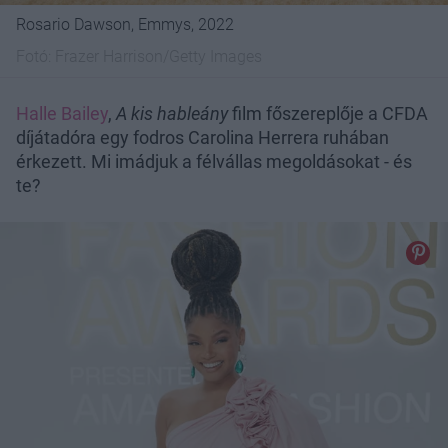
Rosario Dawson, Emmys, 2022
Fotó:
Frazer Harrison/Getty Images
Halle Bailey
,
A kis hableány
film főszereplője a CFDA
díjátadóra egy fodros Carolina Herrera ruhában
érkezett. Mi imádjuk a félvállas megoldásokat - és
te?