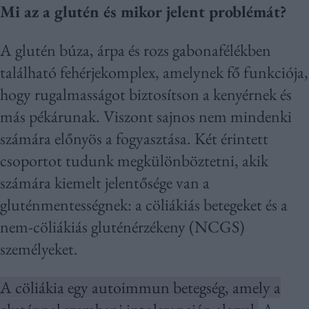
Mi az a glutén és mikor jelent problémát?
A glutén búza, árpa és rozs gabonafélékben
található fehérjekomplex, amelynek fő funkciója,
hogy rugalmasságot biztosítson a kenyérnek és
más pékárunak. Viszont sajnos nem mindenki
számára előnyös a fogyasztása. Két érintett
csoportot tudunk megkülönböztetni, akik
számára kiemelt jelentősége van a
gluténmentességnek: a cöliákiás betegeket és a
nem-cöliákiás gluténérzékeny (NCGS)
személyeket.
A cöliákia egy autoimmun betegség, amely a