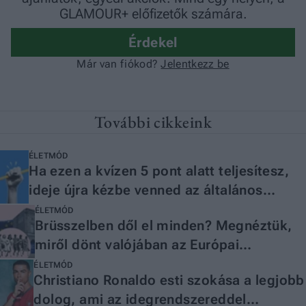
További cikkeink
ÉLETMÓD
Ha ezen a kvízen 5 pont alatt teljesítesz,
ideje újra kézbe venned az általános
iskolás nyelvtankönyvet
ÉLETMÓD
Brüsszelben dől el minden? Megnéztük,
miről dönt valójában az Európai
Parlament
ÉLETMÓD
Christiano Ronaldo esti szokása a legjobb
dolog, ami az idegrendszereddel