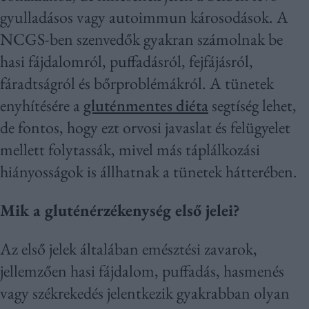
gyulladásos vagy autoimmun károsodások. A
NCGS-ben szenvedők gyakran számolnak be
hasi fájdalomról, puffadásról, fejfájásról,
fáradtságról és bőrproblémákról. A tünetek
enyhítésére a
gluténmentes diéta
segtíség lehet,
de fontos, hogy ezt orvosi javaslat és felügyelet
mellett folytassák, mivel más táplálkozási
hiányosságok is állhatnak a tünetek hátterében.
Mik a gluténérzékenység első jelei?
Az első jelek általában emésztési zavarok,
jellemzően hasi fájdalom, puffadás, hasmenés
vagy székrekedés jelentkezik gyakrabban olyan