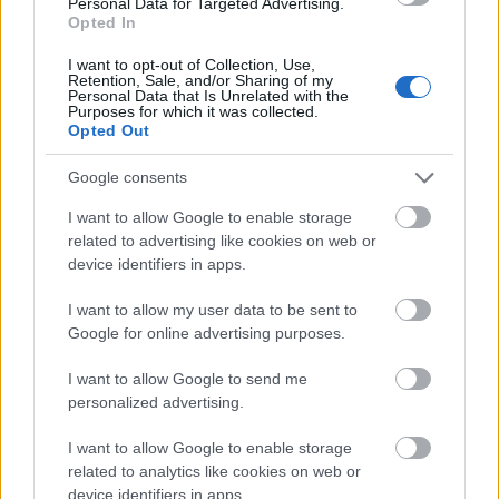
Personal Data for Targeted Advertising.
Opted In
Született 2010-
I want to opt-out of Collection, Use,
ben, megbukott majd meghalt 2020-ban
Retention, Sale, and/or Sharing of my
Personal Data that Is Unrelated with the
- A Girlbossok tündöklése és bukása
Purposes for which it was collected.
Opted Out
Google consents
A gluténmentes étkezés ma egyre nagyobb
I want to allow Google to enable storage
teret hódít, és azok is elhagyhák a glutént,
related to advertising like cookies on web or
akik nem szenvednek gluténérzékenységben.
device identifiers in apps.
Lehet-e ennek negatív hatása?
I want to allow my user data to be sent to
Google for online advertising purposes.
A cölikáliás betegek számára a gluténmentes
I want to allow Google to send me
étkezés a cöliákia kezelésének az egyetlen módja.
personalized advertising.
A nem-cöliákiás gluténérzékenységben
I want to allow Google to enable storage
szenvedők tünetei kevésbé súlyosak, mivel az
related to analytics like cookies on web or
device identifiers in apps.