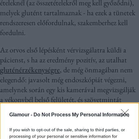
ételeknél (az összetételekről meg kell győződni),
melyek glutént tartalmaznak - ha ezek a tünetek
rendszeresen előfordulnak, szakemberhez kell
fordulni.
Az orvos első lépésként vérvizsgálatra küldi a
pácienst, s ha az eredmény pozitív, az utalhat
gluténérzékenységre
, de még önmagában nem
elegendő: javasolt még endoszkópiát végezni,
amelynek során egy kis kamerával megvizsgálják
a vékonybél belső felületét, és szövetmintát
vesznek biopsziához. Ez a vizsgálat
Glamour -
Do Not Process My Personal Information
elengedhetetlen a cöliákia diagnózisának
megerősítésében.
If you wish to opt-out of the sale, sharing to third parties, or
processing of your personal or sensitive information for