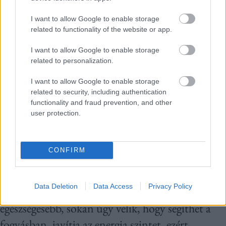
immunrendszerük nem támadja meg a bélfalat,
de a glutén kerülése enyhítheti a tüneteiket és
I want to allow Google to enable storage
related to functionality of the website or app.
javíthat az életminőségükön.
A búzaallergiások
immunrendszere szintén reagál a búzában
I want to allow Google to enable storage
related to personalization.
található fehérjékre, beleértve a glutént is, így
számukra ugyancsak elengedhetetlenül fontos a
I want to allow Google to enable storage
related to security, including authentication
gluténmentes diéta.
functionality and fraud prevention, and other
user protection.
Azonban a diéta népszerűsége az utóbbi években
valóban robbanásszerűen megnőtt azok körében
CONFIRM
is, akik nem szorulnak orvosi indokból
gluténmentes étrendre. Az elmúlt évtizedek
Data Deletion
Data Access
Privacy Policy
trendje az a gondolat, hogy gluténmentesen élni
egészségesebb, sokan úgy vélik, hogy segíthet a
fogyásban, javítja az energia szintet, ezért