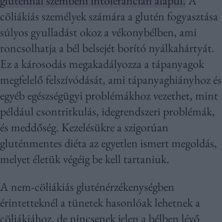
gluténnal szembeni intolerancián alapul.
A
cöliákiás személyek számára a glutén fogyasztása
súlyos gyulladást okoz a vékonybélben, ami
roncsolhatja a bél belsejét borító nyálkahártyát.
Ez a károsodás megakadályozza a tápanyagok
megfelelő felszívódását, ami tápanyaghiányhoz és
egyéb egészségügyi problémákhoz vezethet, mint
például csontritkulás, idegrendszeri problémák,
és meddőség. Kezelésükre a szigorúan
gluténmentes diéta az egyetlen ismert megoldás,
melyet életük végéig be kell tartaniuk.
A nem-cöliákiás gluténérzékenységben
érintetteknél a tünetek hasonlóak lehetnek a
cöliákiához, de nincsenek jelen a bélben lévő