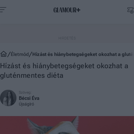
Életmód
Hízást és hiánybetegségeket okozhat a glut
Hízást és hiánybetegségeket okozhat a
gluténmentes diéta
Szöveg:
Bécsi Éva
Újságíró