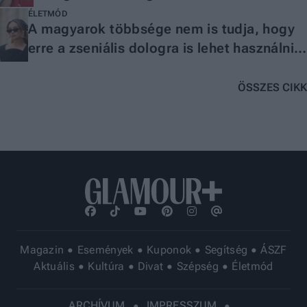
történhet
ÉLETMÓD
A magyarok többsége nem is tudja, hogy
erre a zseniális dologra is lehet használni
az egészségpénztárat
ÖSSZES CIKK
Magazin
Események
Kuponok
Segítség
ÁSZF
Aktuális
Kultúra
Divat
Szépség
Életmód
ARCHÍVUM
IMPRESSZUM