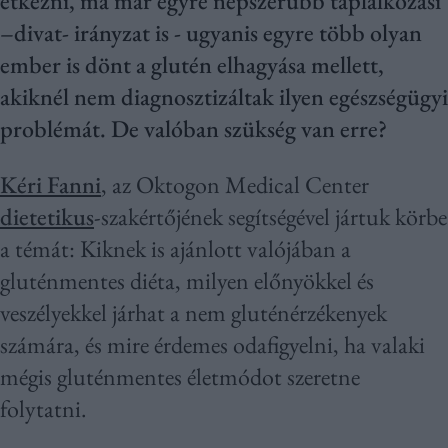
étkezni, ma már egyre népszerűbb táplálkozási
–divat- irányzat is - ugyanis egyre több olyan
ember is dönt a glutén elhagyása mellett,
akiknél nem diagnosztizáltak ilyen egészségügyi
problémát. De valóban szükség van erre?
Kéri Fanni
, az Oktogon Medical Center
dietetikus
-szakértőjének segítségével jártuk körbe
a témát: Kiknek is ajánlott valójában a
gluténmentes diéta, milyen előnyökkel és
veszélyekkel járhat a nem gluténérzékenyek
számára, és mire érdemes odafigyelni, ha valaki
mégis gluténmentes életmódot szeretne
folytatni.