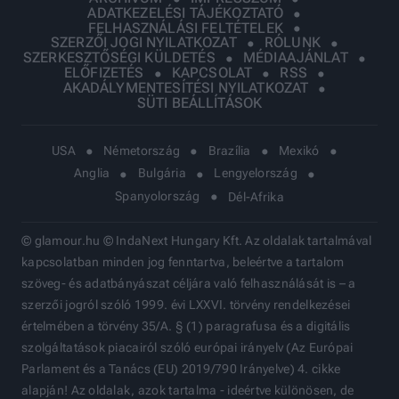
ADATKEZELÉSI TÁJÉKOZTATÓ
FELHASZNÁLÁSI FELTÉTELEK
SZERZŐI JOGI NYILATKOZAT
RÓLUNK
SZERKESZTŐSÉGI KÜLDETÉS
MÉDIAAJÁNLAT
ELŐFIZETÉS
KAPCSOLAT
RSS
AKADÁLYMENTESÍTÉSI NYILATKOZAT
SÜTI BEÁLLÍTÁSOK
USA
Németország
Brazília
Mexikó
Anglia
Bulgária
Lengyelország
Spanyolország
Dél-Afrika
© glamour.hu © IndaNext Hungary Kft. Az oldalak tartalmával
kapcsolatban minden jog fenntartva, beleértve a tartalom
szöveg- és adatbányászat céljára való felhasználását is – a
szerzői jogról szóló 1999. évi LXXVI. törvény rendelkezései
értelmében a törvény 35/A. § (1) paragrafusa és a digitális
szolgáltatások piacairól szóló európai irányelv (Az Európai
Parlament és a Tanács (EU) 2019/790 Irányelve) 4. cikke
alapján! Az oldalak, azok tartalma - ideértve különösen, de