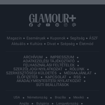
Magazin
Események
Kuponok
Segítség
ÁSZF
Aktuális
Kultúra
Divat
Szépség
Életmód
ARCHÍVUM
IMPRESSZUM
ADATKEZELÉSI TÁJÉKOZTATÓ
FELHASZNÁLÁSI FELTÉTELEK
SZERZŐI JOGI NYILATKOZAT
RÓLUNK
SZERKESZTŐSÉGI KÜLDETÉS
MÉDIAAJÁNLAT
ELŐFIZETÉS
KAPCSOLAT
RSS
AKADÁLYMENTESÍTÉSI NYILATKOZAT
SÜTI BEÁLLÍTÁSOK
USA
Németország
Brazília
Mexikó
Anglia
Bulgária
Lengyelország