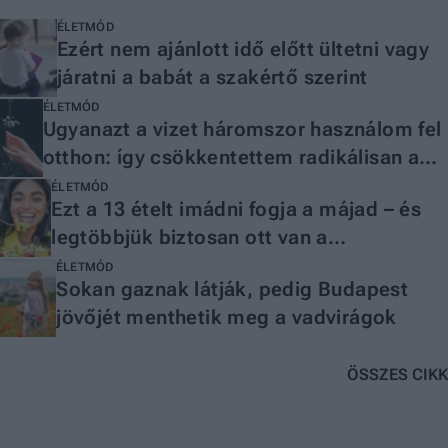
ÉLETMÓD
Ezért nem ajánlott idő előtt ültetni vagy
járatni a babát a szakértő szerint
ÉLETMÓD
Ugyanazt a vizet háromszor használom fel
otthon: így csökkentettem radikálisan a
vízhasználatomat
ÉLETMÓD
Ezt a 13 ételt imádni fogja a májad – és
legtöbbjük biztosan ott van a
konyhádban
ÉLETMÓD
Sokan gaznak látják, pedig Budapest
jövőjét menthetik meg a vadvirágok
ÖSSZES CIKK