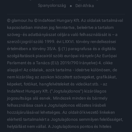
Spanyolország
Dél-Afrika
© glamour.hu © IndaNext Hungary Kft. Az oldalak tartalmával
kapcsolatban minden jog fenntartva, beleértve a tartalom
szöveg- és adatbányászat céljára való felhasználását is – a
szerzői jogról szóló 1999. évi LXXVI. törvény rendelkezései
értelmében a törvény 35/A. § (1) paragrafusa és a digitális
szolgáltatások piacairól szóló európai irányelv (Az Európai
Parlament és a Tanács (EU) 2019/790 Irányelve) 4. cikke
alapján! Az oldalak, azok tartalma - ideértve különösen, de
nem kizárólag az azokon közzétett szövegeket, grafikákat,
képeket, fotókat, hangfelvételeket és videókat stb. - az
IndaNext Hungary Kft. ("Jogtulajdonos") kizárólagos
jogosultsága alá esnek. Mindezek minden és bármely
felhasználása csak a Jogtulajdonos előzetes írásbeli
hozzájárulásával lehetséges. Az oldalról kivezető linkeken
elérhető tartalmakért a Jogtulajdonos semmilyen felelősséget,
helytállást nem vállal. A Jogtulajdonos pontos és hiteles