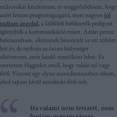
műsorokat készítettem, és meggyőződésem, hogy
azért lettem programigazgató, mert nagyon
jól
tudtam angolul
, a külföldi befektetők pedig ezt
igényelték a kommunikáció miatt. Aztán persze
beletanultam, sikeresnek bizonyult az ott töltött
hét év, de nyilván az összes hülyeséget
elkövettem, amit kezdő vezetőként lehet. Ez
szerintem független attól, hogy valaki nő vagy
férfi. Viszont egy olyan menedzsmentben ültem,
ahol rajtam kívül mindenki férfi volt.
Ha valami nem tetszett, nem
fogtam magam vissza.