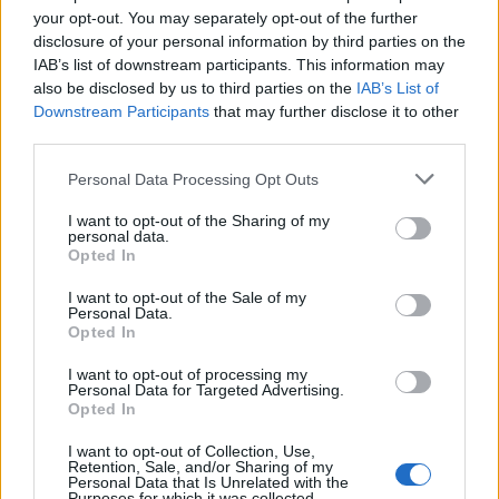
attól egy picit jobb legyen a világ.
your opt-out. You may separately opt-out of the further
disclosure of your personal information by third parties on the
Nekem legalábbis ez lebeg a szemem előtt. Bár a
IAB’s list of downstream participants. This information may
also be disclosed by us to third parties on the
IAB’s List of
szórakoztatóiparban dolgozom, alapvetően azért
Downstream Participants
that may further disclose it to other
third parties.
felelek, hogy a nézők este 8 és 9 között
lecsüccsenve a tévé elé kicsit kiengedhessék az
Please note that this website/app uses one or more Google
Personal Data Processing Opt Outs
services and may gather and store information including but
adott napi gőzt. Azt gondolom, ennek legalább
not limited to your visit or usage behaviour. You may click to
I want to opt-out of the Sharing of my
personal data.
akkora
mentálhigién
és
jelentősége van, mint
grant or deny consent to Google and its third-party tags to
Opted In
use your data for below specified purposes in below Google
bármilyen terápiának vagy baráti beszélgetésnek.
consent section.
I want to opt-out of the Sale of my
Personal Data.
Opted In
I want to opt-out of processing my
Personal Data for Targeted Advertising.
Opted In
I want to opt-out of Collection, Use,
Retention, Sale, and/or Sharing of my
Personal Data that Is Unrelated with the
Purposes for which it was collected.