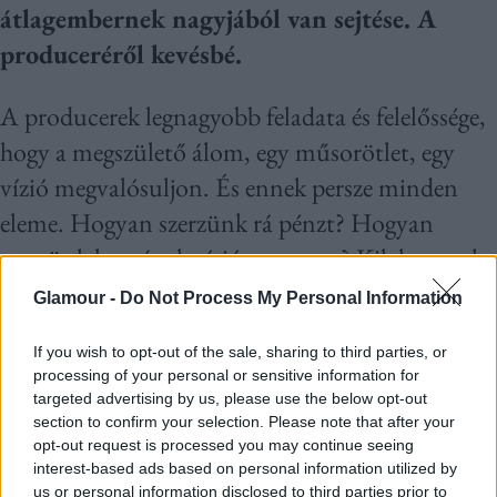
átlagembernek nagyjából van sejtése. A
produceréről kevésbé.
A producerek legnagyobb feladata és felelőssége,
hogy a megszülető álom, egy műsorötlet, egy
vízió megvalósuljon. És ennek persze minden
eleme. Hogyan szerzünk rá pénzt? Hogyan
szerzünk hozzá televíziós partnert? Kik legyenek
az alkotók? Kik legyenek adott esetben a
Glamour -
Do Not Process My Personal Information
színészek? A producer felelőssége, hogy
If you wish to opt-out of the sale, sharing to third parties, or
zökkenőmentes legyen a lebonyolitás, lehetőség
processing of your personal or sensitive information for
szerint pedig a végén mindenki boldogan
targeted advertising by us, please use the below opt-out
section to confirm your selection. Please note that after your
távozzon a produkcióból.
A nap végén pedig
opt-out request is processed you may continue seeing
mindig azt kell nézni, hogy amit létrehozunk,
interest-based ads based on personal information utilized by
us or personal information disclosed to third parties prior to