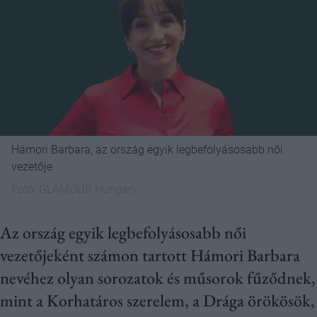
Hámori Barbara, az ország egyik legbefolyásosabb női
vezetője
Fotó:
GLAMOUR Hungary
Az ország egyik legbefolyásosabb női
vezetőjeként számon tartott Hámori Barbara
nevéhez olyan sorozatok és műsorok fűződnek,
mint a Korhatáros szerelem, a Drága örökösök,