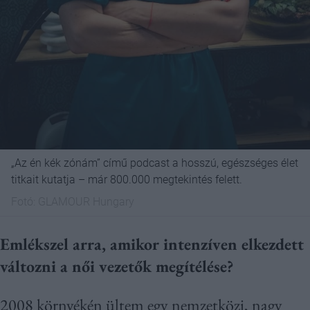
„Az én kék zónám” című podcast a hosszú, egészséges élet
titkait kutatja – már 800.000 megtekintés felett.
Fotó:
GLAMOUR Hungary
Emlékszel arra, amikor intenzíven elkezdett
változni a női vezetők megítélése?
2008 környékén ültem egy nemzetközi, nagy