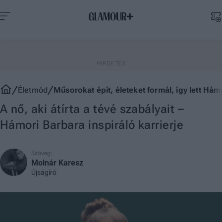
Életmód
Műsorokat épít, életeket formál, így lett Há
A nő, aki átírta a tévé szabályait –
Hámori Barbara inspiráló karrierje
Szöveg:
Molnár Karesz
Újságíró