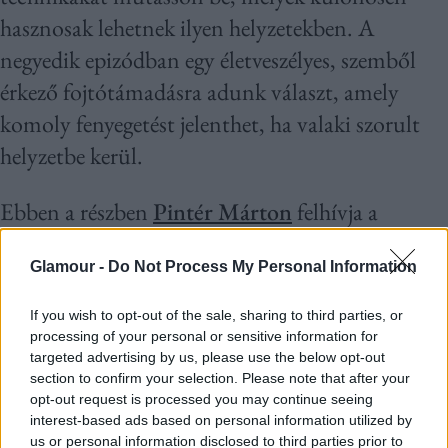
hasznosak lehetnek ilyen helyzetekben. A
negyedik epizódban egy életveszélyes, szemből
érkező fojtótámadásra adunk választ, amely
komoly fenyegetést jelenthet, ha valaki szorult
helyzetbe kerül.
Ebben a részben
Pintér Márton
felhívja a
figyelmet, az ilyen típusú támadások esetében a
Glamour -
Do Not Process My Personal Information
gyors és határozott cselekvés kulcsfontosságú,
hiszen minden másodperc számít. Az első és
If you wish to opt-out of the sale, sharing to third parties, or
legfontosabb lépés, hogy minél hamarabb
processing of your personal or sensitive information for
targeted advertising by us, please use the below opt-out
megszüntessük a támadó szorítását a
section to confirm your selection. Please note that after your
nyakunkon, amely gátolja a levegővételt és súlyos
opt-out request is processed you may continue seeing
interest-based ads based on personal information utilized by
következményekkel járhat.
us or personal information disclosed to third parties prior to