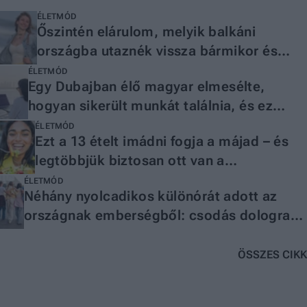
ÉLETMÓD
Őszintén elárulom, melyik balkáni
országba utaznék vissza bármikor és
miért
ÉLETMÓD
Egy Dubajban élő magyar elmesélte,
hogyan sikerült munkát találnia, és ez
másoknak is tanulságos lehet
ÉLETMÓD
Ezt a 13 ételt imádni fogja a májad – és
legtöbbjük biztosan ott van a
konyhádban
ÉLETMÓD
Néhány nyolcadikos különórát adott az
országnak emberségből: csodás dologra
ajánlották fel a megmaradt
osztálypénzüket
ÖSSZES CIKK