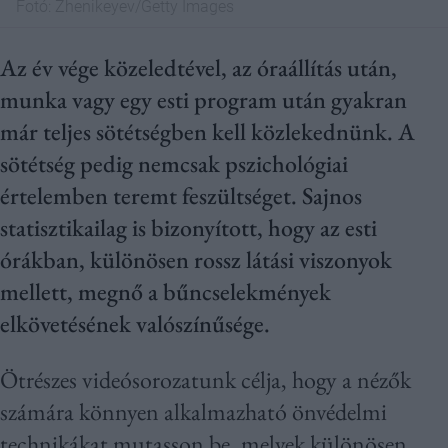
Fotó:
Zhenikeyev/Getty Images
Az év vége közeledtével, az óraállítás után,
munka vagy egy esti program után gyakran
már teljes sötétségben kell közlekednünk. A
sötétség pedig nemcsak pszichológiai
értelemben teremt feszültséget. Sajnos
statisztikailag is bizonyított, hogy az esti
órákban, különösen rossz látási viszonyok
mellett, megnő a bűncselekmények
elkövetésének valószínűsége.
Ötrészes videósorozatunk célja, hogy a nézők
számára könnyen alkalmazható önvédelmi
technikákat mutasson be, melyek különösen