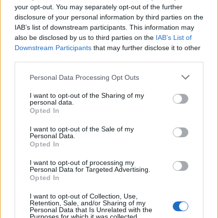
your opt-out. You may separately opt-out of the further
disclosure of your personal information by third parties on the
IAB’s list of downstream participants. This information may
also be disclosed by us to third parties on the
IAB’s List of
Downstream Participants
that may further disclose it to other
third parties.
Please note that this website/app uses one or more Google
Personal Data Processing Opt Outs
services and may gather and store information including but
not limited to your visit or usage behaviour. You may click to
I want to opt-out of the Sharing of my
personal data.
grant or deny consent to Google and its third-party tags to
Opted In
use your data for below specified purposes in below Google
consent section.
I want to opt-out of the Sale of my
Personal Data.
Opted In
I want to opt-out of processing my
Personal Data for Targeted Advertising.
Opted In
I want to opt-out of Collection, Use,
Retention, Sale, and/or Sharing of my
Personal Data that Is Unrelated with the
Purposes for which it was collected.