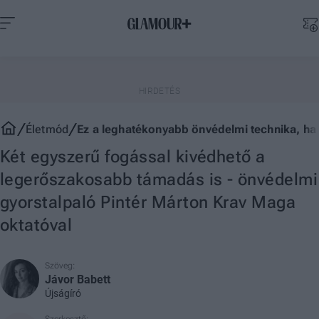
Életmód
Ez a leghatékonyabb önvédelmi technika, ha
Két egyszerű fogással kivédhető a
legerőszakosabb támadás is - önvédelmi
gyorstalpaló Pintér Márton Krav Maga
oktatóval
Szöveg:
Jávor Babett
Újságíró