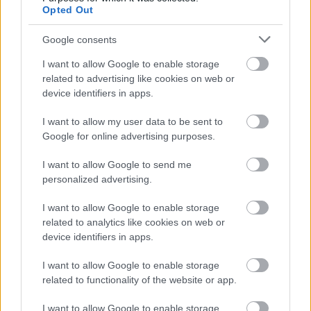
Opted Out
Google consents
Az egyik
leggyakoribb támadási felület a hajad -
I want to allow Google to enable storage
related to advertising like cookies on web or
így tudod kivédeni a váratlan erőszakot
device identifiers in apps.
I want to allow my user data to be sent to
A legfontosabb, hogy minél
gyorsabban
Google for online advertising purposes.
megszüntessük a nyakunkra kulcsolódó kezek
I want to allow Google to send me
szorítását.
Ehhez a támadó egyik hüvelyujját a
personalized advertising.
kezünkből formázott kampóval lefejtjük,
I want to allow Google to enable storage
magunkhoz szorítjuk, és a nagyobb erőkifejtés
related to analytics like cookies on web or
device identifiers in apps.
érdekében a testünkkel együtt fordulunk.
A
másik kezünkkel eközben feltoljuk a fejet és az
I want to allow Google to enable storage
related to functionality of the website or app.
ujjainkkal a szemekbe nyúlunk.
I want to allow Google to enable storage