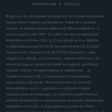
Spanyolország
Dél-Afrika
© glamour.hu © IndaNext Hungary Kft. Az oldalak tartalmával
kapcsolatban minden jog fenntartva, beleértve a tartalom
szöveg- és adatbányászat céljára való felhasználását is – a
szerzői jogról szóló 1999. évi LXXVI. törvény rendelkezései
értelmében a törvény 35/A. § (1) paragrafusa és a digitális
szolgáltatások piacairól szóló európai irányelv (Az Európai
Parlament és a Tanács (EU) 2019/790 Irányelve) 4. cikke
alapján! Az oldalak, azok tartalma - ideértve különösen, de
nem kizárólag az azokon közzétett szövegeket, grafikákat,
képeket, fotókat, hangfelvételeket és videókat stb. - az
IndaNext Hungary Kft. ("Jogtulajdonos") kizárólagos
jogosultsága alá esnek. Mindezek minden és bármely
felhasználása csak a Jogtulajdonos előzetes írásbeli
hozzájárulásával lehetséges. Az oldalról kivezető linkeken
elérhető tartalmakért a Jogtulajdonos semmilyen felelősséget,
helytállást nem vállal. A Jogtulajdonos pontos és hiteles