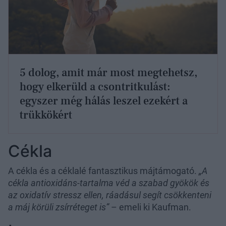
5 dolog, amit már most megtehetsz,
hogy elkerüld a csontritkulást:
egyszer még hálás leszel ezekért a
trükkökért
Cékla
A cékla és a céklalé fantasztikus májtámogató.
„A
cékla antioxidáns-tartalma véd a szabad gyökök és
az oxidatív stressz ellen, ráadásul segít csökkenteni
a máj körüli zsírréteget is”
– emeli ki Kaufman.