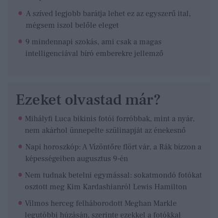
A szíved legjobb barátja lehet ez az egyszerű ital,
mégsem iszol belőle eleget
9 mindennapi szokás, ami csak a magas
intelligenciával bíró emberekre jellemző
Ezeket olvastad már?
Mihályfi Luca bikinis fotói forróbbak, mint a nyár,
nem akárhol ünnepelte szülinapját az énekesnő
Napi horoszkóp: A Vízöntőre flört vár, a Rák bízzon a
képességeiben augusztus 9-én
Nem tudnak betelni egymással: sokatmondó fotókat
osztott meg Kim Kardashianról Lewis Hamilton
Vilmos herceg felháborodott Meghan Markle
legutóbbi húzásán, szerinte ezekkel a fotókkal