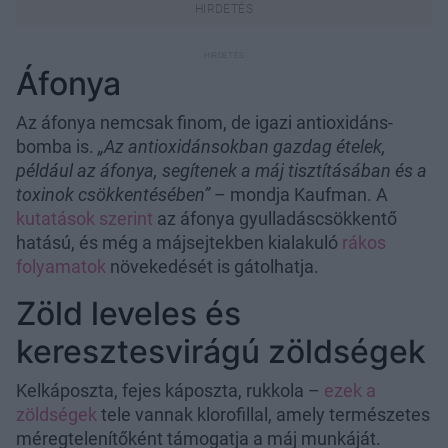
Áfonya
Az áfonya nemcsak finom, de igazi antioxidáns-
bomba is.
„Az antioxidánsokban gazdag ételek,
például az áfonya, segítenek a máj tisztításában és a
toxinok csökkentésében”
– mondja Kaufman. A
kutatások szerint
az áfonya gyulladáscsökkentő
hatású, és még a májsejtekben kialakuló
rákos
folyamatok
növekedését is gátolhatja.
Zöld leveles és
keresztesvirágú zöldségek
Kelkáposzta, fejes káposzta, rukkola –
ezek a
zöldségek
tele vannak klorofillal, amely természetes
méregtelenítőként támogatja a máj munkáját.