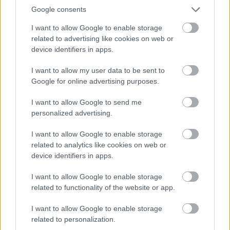
Google consents
I want to allow Google to enable storage
A népszerű ital, ami tízezrekkel végez
related to advertising like cookies on web or
évente: érdemes minimalizálni a
device identifiers in apps.
fogyasztását
I want to allow my user data to be sent to
Google for online advertising purposes.
Diófélék
I want to allow Google to send me
personalized advertising.
A dió, a mogyoró és a mandula antioxidánsokat, E-
vitamint, rostot és egészséges zsírokat is
I want to allow Google to enable storage
tartalmaznak.
„A diófélék rendszeres fogyasztása
related to analytics like cookies on web or
segíthet a koleszterinszint egyensúlyban tartásában,
device identifiers in apps.
csökkenti a gyulladást, és előnyösen hathat a
I want to allow Google to enable storage
testsúlyunkra is”
– mondja Kaufman.
related to functionality of the website or app.
Haladj lépésről lépésre
I want to allow Google to enable storage
related to personalization.
Ha ezek az ételek eddig nem képezték