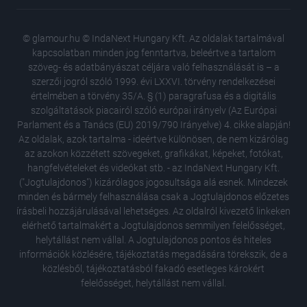
© glamour.hu © IndaNext Hungary Kft. Az oldalak tartalmával
kapcsolatban minden jog fenntartva, beleértve a tartalom
szöveg- és adatbányászat céljára való felhasználását is – a
szerzői jogról szóló 1999. évi LXXVI. törvény rendelkezései
értelmében a törvény 35/A. § (1) paragrafusa és a digitális
szolgáltatások piacairól szóló európai irányelv (Az Európai
Parlament és a Tanács (EU) 2019/790 Irányelve) 4. cikke alapján!
Az oldalak, azok tartalma - ideértve különösen, de nem kizárólag
az azokon közzétett szövegeket, grafikákat, képeket, fotókat,
hangfelvételeket és videókat stb. - az IndaNext Hungary Kft.
("Jogtulajdonos") kizárólagos jogosultsága alá esnek. Mindezek
minden és bármely felhasználása csak a Jogtulajdonos előzetes
írásbeli hozzájárulásával lehetséges. Az oldalról kivezető linkeken
elérhető tartalmakért a Jogtulajdonos semmilyen felelősséget,
helytállást nem vállal. A Jogtulajdonos pontos és hiteles
Napi hor
információk közlésére, tájékoztatás megadására törekszik, de a
képessé
közlésből, tájékoztatásból fakadó esetleges károkért
Egyre tö
felelősséget, helytállást nem vállal.
hogy sz