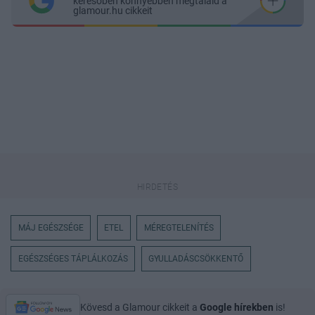
keresőben könnyebben megtaláld a
glamour.hu cikkeit
MÁJ EGÉSZSÉGE
ETEL
MÉREGTELENÍTÉS
EGÉSZSÉGES TÁPLÁLKOZÁS
GYULLADÁSCSÖKKENTŐ
Kövesd a Glamour cikkeit a
Google hírekben
is!