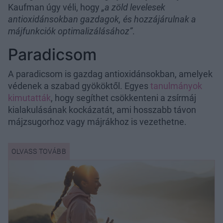
Kaufman úgy véli, hogy
„a zöld levelesek
antioxidánsokban gazdagok, és hozzájárulnak a
májfunkciók optimalizálásához”
.
Paradicsom
A paradicsom is gazdag antioxidánsokban, amelyek
védenek a szabad gyököktől. Egyes
tanulmányok
kimutatták
, hogy segíthet csökkenteni a zsírmáj
kialakulásának kockázatát, ami hosszabb távon
májzsugorhoz vagy májrákhoz is vezethetne.