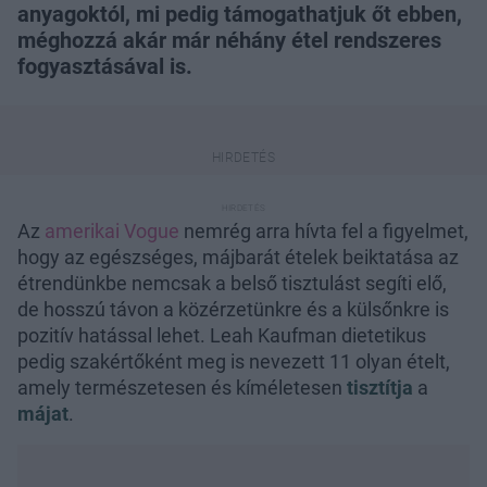
anyagoktól, mi pedig támogathatjuk őt ebben,
méghozzá akár már néhány étel rendszeres
fogyasztásával is.
Az
amerikai Vogue
nemrég arra hívta fel a figyelmet,
hogy az egészséges, májbarát ételek beiktatása az
étrendünkbe nemcsak a belső tisztulást segíti elő,
de hosszú távon a közérzetünkre és a külsőnkre is
pozitív hatással lehet. Leah Kaufman dietetikus
pedig szakértőként meg is nevezett 11 olyan ételt,
amely természetesen és kíméletesen
tisztítja
a
májat
.