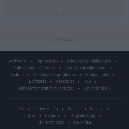
Archívum
Impresszum
Adatkezelési tájékoztató
Felhasználási feltételek
Szerzői jogi nyilatkozat
Rólunk
Szerkesztőségi küldetés
Médiaajánlat
Előfizetés
Kapcsolat
RSS
Akadálymentesítési nyilatkozat
Süti beállítások
USA
Németország
Brazília
Mexikó
Anglia
Bulgária
Lengyelország
Spanyolország
Dél-Afrika