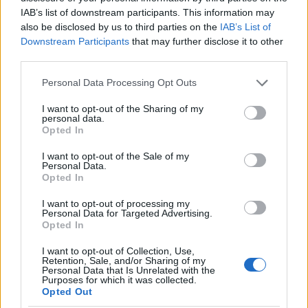
Citrusfélék
IAB’s list of downstream participants. This information may
also be disclosed by us to third parties on the
IAB’s List of
Downstream Participants
that may further disclose it to other
A narancslé vagy a
citromos víz
nemcsak
third parties.
felfrissíthet, hanem segíthet a méreganyagok
kiürítésében is. Egyes kutatások szerint napi egy
Please note that this website/app uses one or more Google
Personal Data Processing Opt Outs
pohár narancslé csökkentheti a zsírmáj
services and may gather and store information including but
not limited to your visit or usage behaviour. You may click to
I want to opt-out of the Sharing of my
kialakulásának esélyét.
personal data.
grant or deny consent to Google and its third-party tags to
Opted In
use your data for below specified purposes in below Google
consent section.
I want to opt-out of the Sale of my
Personal Data.
Opted In
I want to opt-out of processing my
Personal Data for Targeted Advertising.
Opted In
I want to opt-out of Collection, Use,
Retention, Sale, and/or Sharing of my
Personal Data that Is Unrelated with the
Purposes for which it was collected.
Opted Out