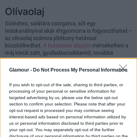
Olívaolaj
Sütéshez, salátára csorgatva, sőt egy
teáskanálnyival akár éhgyomorra is fogyaszthatod –
az olívaolaj számos jótékony hatással
büszkélkedhet.
A kutatások alapján
mérsékelheti a
máj körüli zsírt, gyulladáscsökkentő, továbbá
javíthatja a májfunkciókat is.
Glamour -
Do Not Process My Personal Information
Fokhagyma
If you wish to opt-out of the sale, sharing to third parties, or
Kaufman szerint a fokhagyma
„ásványi anyagokat,
processing of your personal or sensitive information for
A- és
C-vitamint
, rostokat és kéntartalmú
targeted advertising by us, please use the below opt-out
vegyületeket tartalmaz, amelyek segítik az
section to confirm your selection. Please note that after your
immunrendszert és csökkentik a gyulladást”
. Ezen
opt-out request is processed you may continue seeing
túlmenően segíthet csökkenteni a belső szervek
interest-based ads based on personal information utilized by
körüli zsírt is, ezzel mérsékelve
a májbetegségek
us or personal information disclosed to third parties prior to
your opt-out. You may separately opt-out of the further
kialakulásának a kockázatát.
disclosure of your personal information by third parties on the