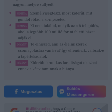
nagyon mélyre süllyedt
Személyiségteszt: most kiderül, mit
FEMINA
gondol rólad a környezeted
Ki nem találod, melyik az a 6 település,
FEMINA
ahol a legtöbb 100 millió forint feletti házat
adják el
Te elhiszed, ami az élelmiszerek
DÍVÁNY
csomagolására van írva? Így ellenőrzik, valósak-e
a tápértékadatok
Kiderült: krónikus fáradtságot okozhat
DÍVÁNY
ennek a két vitaminnak a hiánya
Küldés
Megosztás
Messengeren
Itt állíthatod be
, hogy a Google