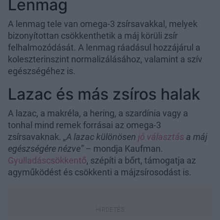
Lenmag
A lenmag tele van omega-3 zsírsavakkal, melyek
bizonyítottan csökkenthetik a máj körüli zsír
felhalmozódását. A lenmag ráadásul hozzájárul a
koleszterinszint normalizálásához, valamint a szív
egészségéhez is.
Lazac és más zsíros halak
A lazac, a makréla, a hering, a szardínia vagy a
tonhal mind remek forrásai az omega-3
zsírsavaknak.
„A lazac különösen
jó választás
a máj
egészségére nézve”
– mondja Kaufman.
Gyulladáscsökkentő
, szépíti a bőrt, támogatja az
agyműködést és csökkenti a májzsírosodást is.