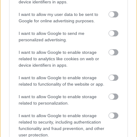
device identifiers in apps.
I want to allow my user data to be sent to
Google for online advertising purposes.
I want to allow Google to send me
personalized advertising.
További cikkeink
I want to allow Google to enable storage
related to analytics like cookies on web or
device identifiers in apps.
ÉLETMÓD
Nászút a Maldív-szigeteken: de miért
I want to allow Google to enable storage
lett népszerűbb, mint Európa?
related to functionality of the website or app.
ÉLETMÓD
Párkapcsolatokat tehet tönkre ez a
I want to allow Google to enable storage
related to personalization.
TikTok-mantra, mert az emberek nem
értik a lényegét
ÉLETMÓD
I want to allow Google to enable storage
Sokan ezzel kezdenék a napot, pedig az
related to security, including authentication
functionality and fraud prevention, and other
idegrendszernek ez a legrosszabb reggeli
user protection.