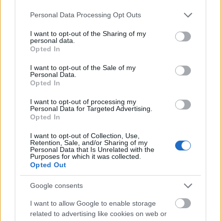
megéri a kis halakra helyezni a hangsúlyt,
különösképp annak fényében, hogy a nano- és
Please note that this website/app uses one or more Google
Personal Data Processing Opt Outs
services and may gather and store information including but
mikroinfluenszerekben rejlő potenciált még csak
not limited to your visit or usage behaviour. You may click to
I want to opt-out of the Sharing of my
personal data.
grant or deny consent to Google and its third-party tags to
most kezdik felfedezni.
Opted In
use your data for below specified purposes in below Google
consent section.
I want to opt-out of the Sale of my
A dolgok menete
Personal Data.
Opted In
I want to opt-out of processing my
Personal Data for Targeted Advertising.
Opted In
I want to opt-out of Collection, Use,
Retention, Sale, and/or Sharing of my
Personal Data that Is Unrelated with the
Purposes for which it was collected.
Opted Out
Google consents
I want to allow Google to enable storage
related to advertising like cookies on web or