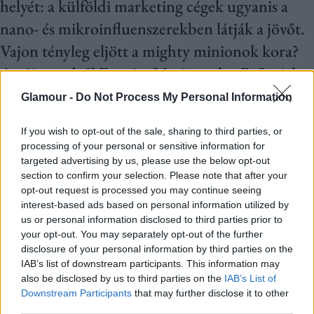
helyét: a külföldi marketing cégek ugyanis a
nano- és mikroinfluenszerekben látják a jövőt.
Vajon tényleg eljött a mighty minionok kora?
Az új trendről Forgács Mariannal, a BeSocial
társalapítójával, ügyvezetőjével beszélgettünk.
Glamour -
Do Not Process My Personal Information
Kár lenne tagadni, mekkora potenciál rejlik az
If you wish to opt-out of the sale, sharing to third parties, or
processing of your personal or sensitive information for
influenszerekben: a toplistás véleményvezérek
targeted advertising by us, please use the below opt-out
elképesztő méretű embertömeget tudnak
section to confirm your selection. Please note that after your
opt-out request is processed you may continue seeing
mozgósítani. Mivel a fizetőképes közönség
interest-based ads based on personal information utilized by
us or personal information disclosed to third parties prior to
figyelme egyre inkább áttevődik a televízióról a
your opt-out. You may separately opt-out of the further
mobilra, a hirdetők is ebben látják a legnagyobb
disclosure of your personal information by third parties on the
IAB’s list of downstream participants. This information may
potenciált. Egy-egy nagy hal kipecázása helyett
also be disclosed by us to third parties on the
IAB’s List of
azonban meglehet, hogy hosszú távon jobban
Downstream Participants
that may further disclose it to other
third parties.