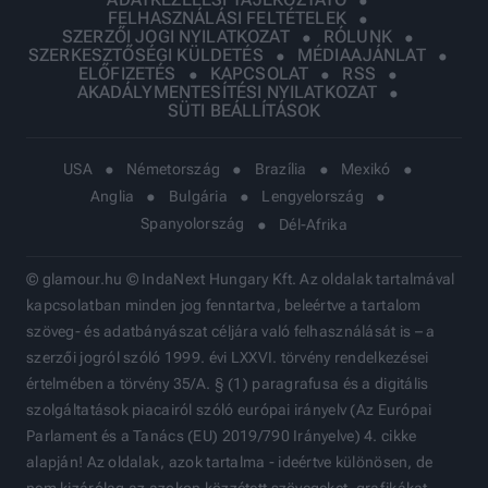
FELHASZNÁLÁSI FELTÉTELEK
SZERZŐI JOGI NYILATKOZAT
RÓLUNK
SZERKESZTŐSÉGI KÜLDETÉS
MÉDIAAJÁNLAT
ELŐFIZETÉS
KAPCSOLAT
RSS
AKADÁLYMENTESÍTÉSI NYILATKOZAT
SÜTI BEÁLLÍTÁSOK
USA
Németország
Brazília
Mexikó
Anglia
Bulgária
Lengyelország
Spanyolország
Dél-Afrika
© glamour.hu © IndaNext Hungary Kft. Az oldalak tartalmával
kapcsolatban minden jog fenntartva, beleértve a tartalom
szöveg- és adatbányászat céljára való felhasználását is – a
szerzői jogról szóló 1999. évi LXXVI. törvény rendelkezései
értelmében a törvény 35/A. § (1) paragrafusa és a digitális
szolgáltatások piacairól szóló európai irányelv (Az Európai
Parlament és a Tanács (EU) 2019/790 Irányelve) 4. cikke
alapján! Az oldalak, azok tartalma - ideértve különösen, de
nem kizárólag az azokon közzétett szövegeket, grafikákat,