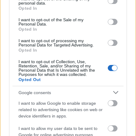
personal data.
grant or deny consent to Google and its third-party tags to
önképzés: lediplomáztam, elvégeztem egy online
Opted In
use your data for below specified purposes in below Google
asszisztensi, egy grafikus-, valamint egy
consent section.
I want to opt-out of the Sale of my
Personal Data.
coachingképzést is. A jövőben sokaknak
Opted In
szeretnék segíteni előre megtervezni egy ilyen
I want to opt-out of processing my
Personal Data for Targeted Advertising.
volumenű
költözést
.
Opted In
I want to opt-out of Collection, Use,
Mi a legnehezebb a költözésben?
Retention, Sale, and/or Sharing of my
Personal Data that Is Unrelated with the
Purposes for which it was collected.
Opted Out
A csomagolás. Tudtuk, hogy huszonhárom
doboz fér el az autónkban.
Egy felépített életet
Google consents
szelektálni rendkívül nehéz.
Muszáj átgondolni,
I want to allow Google to enable storage
mit visz magával az ember a következő
related to advertising like cookies on web or
device identifiers in apps.
életszakaszába. Szerintem, aki nem akar
I want to allow my user data to be sent to
szelektálni és változtatni, az végül visszafordul.
Google for online advertising purposes.