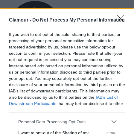
Glamour -
Do Not Process My Personal Information
If you wish to opt-out of the sale, sharing to third parties, or
processing of your personal or sensitive information for
targeted advertising by us, please use the below opt-out
Portugália többet
section to confirm your selection. Please note that after your
érdemel egy hosszú hétvégénél,
opt-out request is processed you may continue seeing
interest-based ads based on personal information utilized by
idegenvezető mondja el, mit ne hagyj ki
us or personal information disclosed to third parties prior to
your opt-out. You may separately opt-out of the further
disclosure of your personal information by third parties on the
Amíg Magyarországon laktatok, mivel
IAB’s list of downstream participants. This information may
foglalkoztatok?
also be disclosed by us to third parties on the
IAB’s List of
Downstream Participants
that may further disclose it to other
third parties.
Itthon hosszú ideig dolgoztam a rendőrségen, a
Please note that this website/app uses one or more Google
Personal Data Processing Opt Outs
leghosszabb ideig
bűnügyi helyszínelőként
.
services and may gather and store information including but
Fontos volt számomra a folyamatos tanulás és
not limited to your visit or usage behaviour. You may click to
I want to opt-out of the Sharing of my