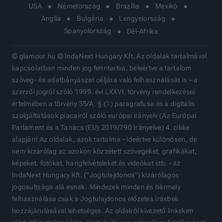
USA
Németország
Brazília
Mexikó
Anglia
Bulgária
Lengyelország
Spanyolország
Dél-Afrika
© glamour.hu © IndaNext Hungary Kft. Az oldalak tartalmával
kapcsolatban minden jog fenntartva, beleértve a tartalom
szöveg- és adatbányászat céljára való felhasználását is – a
szerzői jogról szóló 1999. évi LXXVI. törvény rendelkezései
értelmében a törvény 35/A. § (1) paragrafusa és a digitális
szolgáltatások piacairól szóló európai irányelv (Az Európai
Parlament és a Tanács (EU) 2019/790 Irányelve) 4. cikke
alapján! Az oldalak, azok tartalma - ideértve különösen, de
nem kizárólag az azokon közzétett szövegeket, grafikákat,
képeket, fotókat, hangfelvételeket és videókat stb. - az
IndaNext Hungary Kft. ("Jogtulajdonos") kizárólagos
jogosultsága alá esnek. Mindezek minden és bármely
felhasználása csak a Jogtulajdonos előzetes írásbeli
hozzájárulásával lehetséges. Az oldalról kivezető linkeken