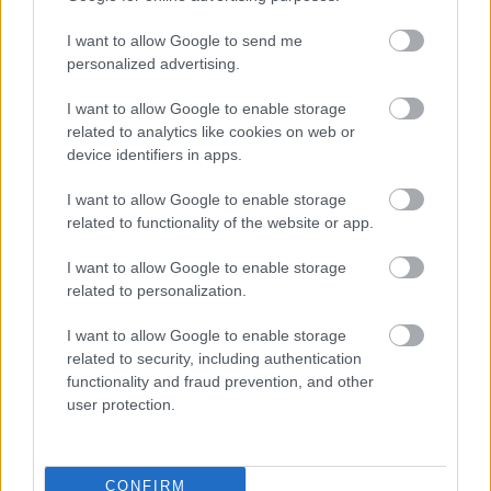
Fel kell számolni mindazt, amit le akarunk zárni.
I want to allow Google to send me
personalized advertising.
És mi volt a legnehezebb az út során?
I want to allow Google to enable storage
Amikor elkezdtük szervezni a költözést, négy
related to analytics like cookies on web or
device identifiers in apps.
cicánk és egy német dogunk volt. Tudtuk, hogy
I want to allow Google to enable storage
AirBnB-be nem mehetünk velük. Eredetileg
related to functionality of the website or app.
Malagába szerettünk volna költözni, de a párom
I want to allow Google to enable storage
végül északon talált munkát. Amíg ő a
related to personalization.
próbaidejét töltötte a munkahelyén, én itthon
I want to allow Google to enable storage
mindent elintéztem. Szerencsére Facebookon
related to security, including authentication
rátaláltam egy magyar srác hirdetésére, akit
functionality and fraud prevention, and other
user protection.
sokan támadtak, mert komolytalannak
gondolták az ajánlatát. Írtam neki, kimentem
megnézni a házat, és le is foglalóztam, mert nem
CONFIRM