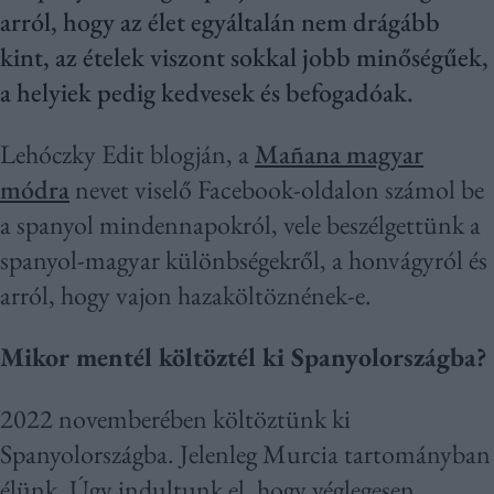
arról, hogy az élet egyáltalán nem drágább
kint, az ételek viszont sokkal jobb minőségűek,
a helyiek pedig kedvesek és befogadóak.
Lehóczky Edit blogján, a
Mañana magyar
módra
nevet viselő Facebook-oldalon számol be
a spanyol mindennapokról, vele beszélgettünk a
spanyol-magyar különbségekről, a honvágyról és
arról, hogy vajon hazaköltöznének-e.
Mikor mentél költöztél ki Spanyolországba?
2022 novemberében költöztünk ki
Spanyolországba. Jelenleg Murcia tartományban
élünk. Úgy indultunk el, hogy véglegesen