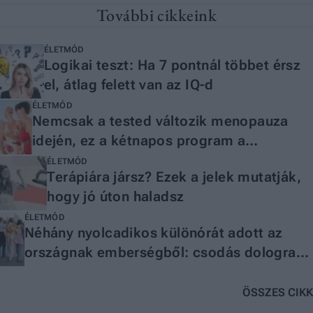
További cikkeink
ÉLETMÓD
Logikai teszt: Ha 7 pontnál többet érsz
el, átlag felett van az IQ-d
ÉLETMÓD
Nemcsak a tested változik menopauza
idején, ez a kétnapos program a
lelkednek is segíthet
ÉLETMÓD
Terápiára jársz? Ezek a jelek mutatják,
hogy jó úton haladsz
ÉLETMÓD
Néhány nyolcadikos különórát adott az
országnak emberségből: csodás dologra
ajánlották fel a megmaradt
osztálypénzüket
ÖSSZES CIKK