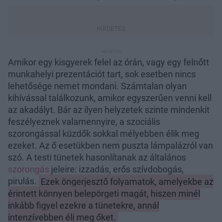
Amikor egy kisgyerek felel az órán, vagy egy felnőtt
munkahelyi prezentációt tart, sok esetben nincs
lehetősége nemet mondani. Számtalan olyan
kihívással találkozunk, amikor egyszerűen venni kell
az akadályt. Bár az ilyen helyzetek szinte mindenkit
feszélyeznek valamennyire, a szociális
szorongással küzdők sokkal mélyebben élik meg
ezeket. Az ő esetükben nem puszta lámpalázról van
szó. A testi tünetek hasonlítanak az általános
szorongás
jeleire: izzadás, erős szívdobogás,
pirulás.
Ezek öngerjesztő folyamatok, amelyekbe az
érintett könnyen belepörgeti magát, hiszen minél
inkább figyel ezekre a tünetekre, annál
intenzívebben éli meg őket.