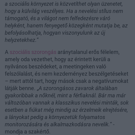
a szociális környezet is közvetíthet olyan üzenetet,
hogy a külvilág veszélyes. Ha a nevelési stílus nem
támogató, és a világot nem felfedezésre váró
helyként, hanem fenyegető közegként mutatja be, az
befolyásolhatja, hogyan viszonyulunk az új
helyzetekhez.”
A
szociális szorongás
aránytalanul erős félelem,
amely oda vezethet, hogy az érintett kerüli a
nyilvános beszédeket, a meetingeken való
felszólalást, és nem kezdeményez beszélgetéseket
– mert attól tart, hogy mások csak a negatívumokat
látják benne. „
A szorongásos zavarok általában
gyakoribbak a nőknél, mint a férfiaknál. Bár ma már
változóban vannak a klasszikus nevelési minták, sok
esetben a fiúkat még mindig az érzelmeik elrejtésére,
a lányokat pedig a környezetük folyamatos
monitorozására és alkalmazkodásra nevelik.
” -
mondja a szakértő.