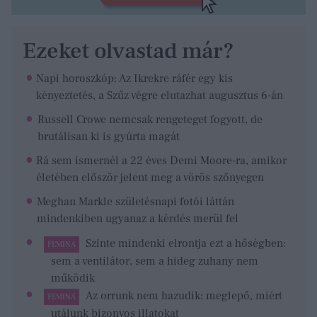
Ezeket olvastad már?
Napi horoszkóp: Az Ikrekre ráfér egy kis
kényeztetés, a Szűz végre elutazhat augusztus 6-án
Russell Crowe nemcsak rengeteget fogyott, de
brutálisan ki is gyúrta magát
Rá sem ismernél a 22 éves Demi Moore-ra, amikor
életében először jelent meg a vörös szőnyegen
Meghan Markle születésnapi fotói láttán
mindenkiben ugyanaz a kérdés merül fel
Szinte mindenki elrontja ezt a hőségben:
FEMINA
sem a ventilátor, sem a hideg zuhany nem
működik
Az orrunk nem hazudik: meglepő, miért
FEMINA
utálunk bizonyos illatokat