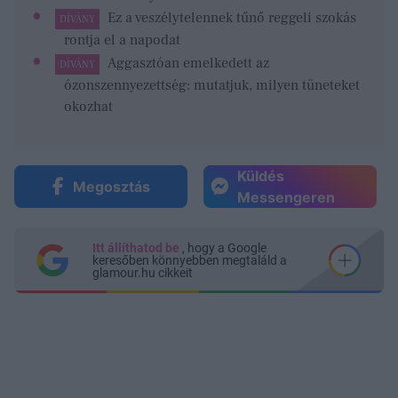
Ez a veszélytelennek tűnő reggeli szokás
DÍVÁNY
rontja el a napodat
Aggasztóan emelkedett az
DÍVÁNY
ózonszennyezettség: mutatjuk, milyen tüneteket
okozhat
Küldés
Megosztás
Messengeren
Itt állíthatod be
, hogy a Google
keresőben könnyebben megtaláld a
glamour.hu cikkeit