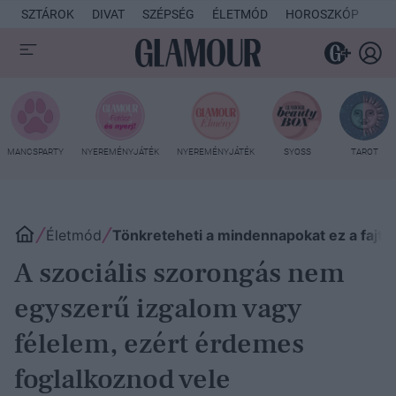
SZTÁROK
DIVAT
SZÉPSÉG
ÉLETMÓD
HOROSZKÓP
KU
MANCSPARTY
NYEREMÉNYJÁTÉK
NYEREMÉNYJÁTÉK
SYOSS
TAROT
Életmód
Tönkreteheti a mindennapokat ez a fajta 
A szociális szorongás nem
egyszerű izgalom vagy
félelem, ezért érdemes
foglalkoznod vele