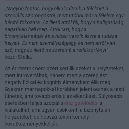
„
Nagyon fontos, hogy elkülönítsük a félelmet a
szociális szorongástól, mert utóbbi már a félelem egy
bénító fokozata. Az illető attól fél, hogy a hallgatóság
negatívan ítéli meg. Attól tart, hogy a
bizonytalanságát és a hibáit veszik észre a tudása
helyett. Ez nem személyiségjegy, és nem arról van
szó, hogy az illető ne szeretné a reflektorfényt
” –
kezdi Stella.
Az érintettek nem azért kerülik ezeket a helyzeteket,
mert introvertáltak, hanem mert a szereplést
negatív fizikai és kognitív élményként élik meg.
Gyakran már napokkal korábban jelentkeznek a testi
tünetek, ami tovább erősíti az elkerülést. Súlyosabb
esetekben teljes szociális
elszigetelődés
is
kialakulhat, ami ugyan csökkenti a bizonytalan
helyzeteket, de hosszú távon komoly
következményekkel jár.