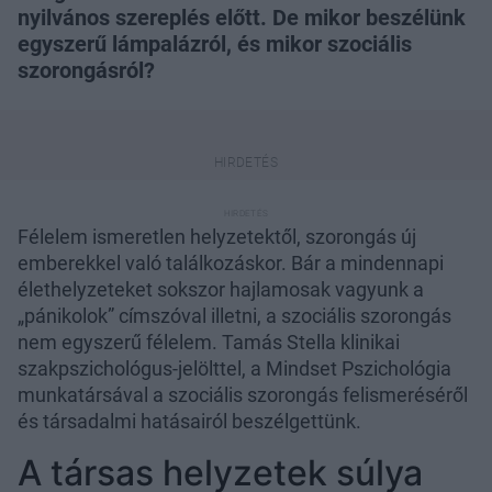
nyilvános szereplés előtt. De mikor beszélünk
egyszerű lámpalázról, és mikor szociális
szorongásról?
Félelem ismeretlen helyzetektől, szorongás új
emberekkel való találkozáskor. Bár a mindennapi
élethelyzeteket sokszor hajlamosak vagyunk a
„pánikolok” címszóval illetni, a szociális szorongás
nem egyszerű félelem. Tamás Stella klinikai
szakpszichológus-jelölttel, a Mindset Pszichológia
munkatársával a szociális szorongás felismeréséről
és társadalmi hatásairól beszélgettünk.
A társas helyzetek súlya