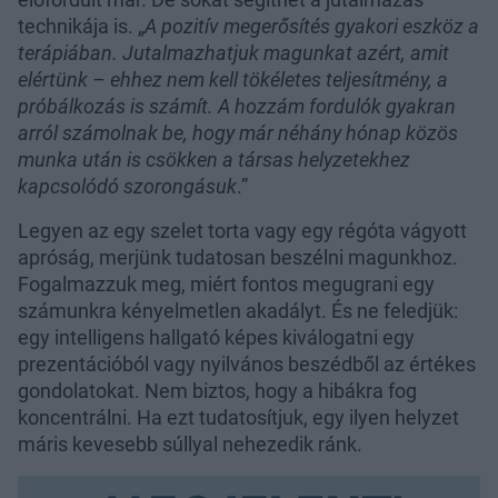
technikája is. „
A pozitív megerősítés gyakori eszköz a
terápiában. Jutalmazhatjuk magunkat azért, amit
elértünk – ehhez nem kell tökéletes teljesítmény, a
próbálkozás is számít. A hozzám fordulók gyakran
arról számolnak be, hogy már néhány hónap közös
munka után is csökken a társas helyzetekhez
kapcsolódó szorongásuk
.”
Legyen az egy szelet torta vagy egy régóta vágyott
apróság, merjünk tudatosan beszélni magunkhoz.
Fogalmazzuk meg, miért fontos megugrani egy
számunkra kényelmetlen akadályt. És ne feledjük:
egy intelligens hallgató képes kiválogatni egy
prezentációból vagy nyilvános beszédből az értékes
gondolatokat. Nem biztos, hogy a hibákra fog
koncentrálni. Ha ezt tudatosítjuk, egy ilyen helyzet
máris kevesebb súllyal nehezedik ránk.