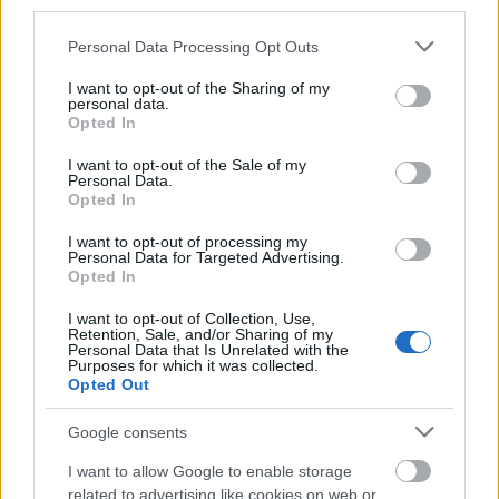
pillanatait osztja meg, a kudarcokat és
third parties.
nehézségeket nem – pedig azok is mindenki
Please note that this website/app uses one or more Google
Personal Data Processing Opt Outs
életének részei.
„
Sokan teljesen kivonulnak a
services and may gather and store information including but
közösségi platformokról, mert túl nyomasztónak
not limited to your visit or usage behaviour. You may click to
I want to opt-out of the Sharing of my
personal data.
érzik ezeket a mércéket. A közösségi médiában
grant or deny consent to Google and its third-party tags to
Opted In
jellemzően idealizált képekkel találkozunk, ami
use your data for below specified purposes in below Google
consent section.
felerősítheti a társas értékeléstől való félelmet –
I want to opt-out of the Sale of my
Personal Data.
hasonlóan a nyilvános szereplésekhez.
”
Opted In
I want to opt-out of processing my
Personal Data for Targeted Advertising.
Opted In
I want to opt-out of Collection, Use,
Retention, Sale, and/or Sharing of my
Personal Data that Is Unrelated with the
Purposes for which it was collected.
Opted Out
Google consents
I want to allow Google to enable storage
related to advertising like cookies on web or