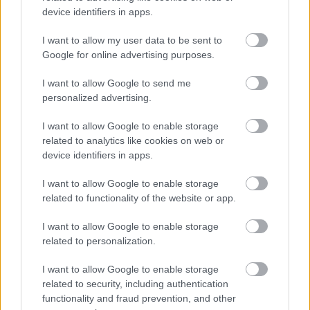
device identifiers in apps.
I want to allow my user data to be sent to
Google for online advertising purposes.
I want to allow Google to send me
personalized advertising.
I want to allow Google to enable storage
related to analytics like cookies on web or
A
device identifiers in apps.
pszichológus szerint ez az öt
leghatékonyabb módszer a szorongás
I want to allow Google to enable storage
related to functionality of the website or app.
kezelésére
I want to allow Google to enable storage
related to personalization.
A tapasztalatok szerint egy korábban kialakult
testképzavar
is fokozhatja a szorongást. Aki
I want to allow Google to enable storage
folyamatosan másokhoz hasonlítja magát, attól is
related to security, including authentication
tarthat, hogy mások ugyanígy tesznek – ez azonban
functionality and fraud prevention, and other