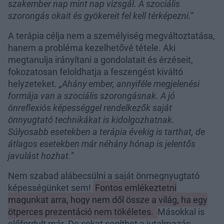
szakember nap mint nap vizsgál. A szociális
szorongás okait és gyökereit fel kell térképezni
.”
A terápia célja nem a személyiség megváltoztatása,
hanem a probléma kezelhetővé tétele. Aki
megtanulja irányítani a gondolatait és érzéseit,
fokozatosan feloldhatja a feszengést kiváltó
helyzeteket.
„Ahány ember, annyiféle megjelenési
formája van a szociális szorongásnak. A jó
önreflexiós képességgel rendelkezők saját
önnyugtató technikákat is kidolgozhatnak.
Súlyosabb esetekben a terápia évekig is tarthat, de
átlagos esetekben már néhány hónap is jelentős
javulást hozhat.”
Nem szabad alábecsülni a saját önmegnyugtató
képességünket sem!
Fontos emlékeztetni
magunkat arra, hogy nem dől össze a világ, ha egy
ötperces prezentáció nem tökéletes.
Másokkal is
előfordult már. De sokat segíthet a jutalmazás