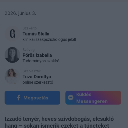
2026. június 3.
Szakértő:
Tamás Stella
klinikai szakpszichológus jelölt
Szöveg:
Pörös Izabella
Tudományos szakíró
Szerkesztő:
Tuza Dorottya
online szerkesztő
Küldés
Megosztás
Messengeren
Izzadó tenyér, heves szívdobogás, elcsukló
hang – sokan ismerik ezeket a tüneteket