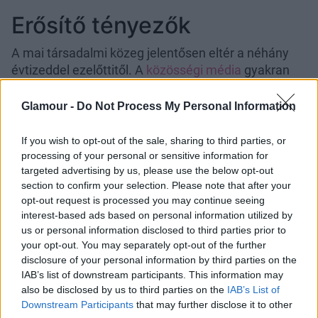
Erősítő tényezők
A mai társadalmi közeg jelentősen eltér a néhány
évtizeddel ezelőttitől. A
közösségi média
gyakran
felnagyítja azokat az elvárásokat, amelyek fényében
bárki elégtelennek érezheti a saját életét vagy
Glamour -
Do Not Process My Personal Information
teljesítményét. „
A hozzám forduló páciensek
gyakran említik a közösségi médiát mint erősítő
If you wish to opt-out of the sale, sharing to third parties, or
tényezőt. Olyan példaképekkel találkoznak, akik a
processing of your personal or sensitive information for
targeted advertising by us, please use the below opt-out
platformokon egyszerre tűnnek tökéletes
section to confirm your selection. Please note that after your
családanyának, vállalatigazgatónak és
opt-out request is processed you may continue seeing
háztartásvezetőnek. Ezeket azonban nem szabad
interest-based ads based on personal information utilized by
társadalmi elvárásként értelmezni, mert irreális
us or personal information disclosed to third parties prior to
megfelelési kényszert alakíthatnak ki.
”
your opt-out. You may separately opt-out of the further
disclosure of your personal information by third parties on the
A torz társadalmi elvárások negatívan hatnak az
IAB’s list of downstream participants. This information may
önértékelésre.
Fontos azonban tudatosítani, hogy
also be disclosed by us to third parties on the
IAB’s List of
mindenki elsősorban a sikereit és a jól sikerült
Downstream Participants
that may further disclose it to other