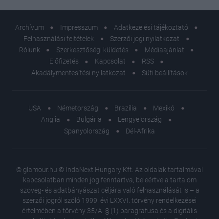
Archívum
Impresszum
Adatkezelési tájékoztató
Felhasználási feltételek
Szerzői jogi nyilatkozat
Rólunk
Szerkesztőségi küldetés
Médiaajánlat
Előfizetés
Kapcsolat
RSS
Akadálymentesítési nyilatkozat
Süti beállítások
USA
Németország
Brazília
Mexikó
Anglia
Bulgária
Lengyelország
Spanyolország
Dél-Afrika
© glamour.hu © IndaNext Hungary Kft. Az oldalak tartalmával
kapcsolatban minden jog fenntartva, beleértve a tartalom
szöveg- és adatbányászat céljára való felhasználását is – a
szerzői jogról szóló 1999. évi LXXVI. törvény rendelkezései
értelmében a törvény 35/A. § (1) paragrafusa és a digitális