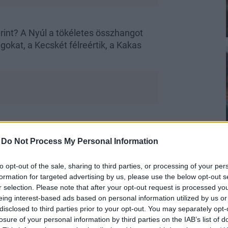
rint? A Nyúl a tökéletes összhangot
lgokat, a Kecskét félreértik, a Kakas
-
Do Not Process My Personal Information
2, 1974, 1986, 1998, 2010, 2022
to opt-out of the sale, sharing to third parties, or processing of your per
e forrásban és támogatásban gazdag
formation for targeted advertising by us, please use the below opt-out s
iája támogatni fogja, de a fontos
r selection. Please note that after your opt-out request is processed y
 tervezzetek együtt töltött időt.
eing interest-based ads based on personal information utilized by us or
disclosed to third parties prior to your opt-out. You may separately opt-
tölteni! Az ajándékvásárlásnál légy
losure of your personal information by third parties on the IAB’s list of
kat vásárold meg.