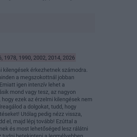
6, 1978, 1990, 2002, 2014, 2026
i kilengések érkezhetnek számodra.
 minden a megszokottnál jobban
miatt igen intenzív lehet a
sik mond vagy tesz, az nagyon
, hogy ezek az érzelmi kilengések nem
lreagálod a dolgokat, tudd, hogy
téseket! Utólag pedig nézz vissza,
dd el, majd lépj tovább! Ezúttal a
nek és most lehetőséged lesz rálátni
 tudni betekinteni a legmélyebben