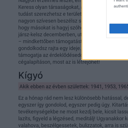
Nagyon érzelmes leszel, empatikus, szívesen besz
authenti
Keress olyan társaságokat, amelyek e téma köré
tudást szerezhetsz e területen. Nyugodtan mondd 
nagyon szívesen beszélsz sok mindenről szinte e
hogy másokat is hagyj szóhoz jutni. Ha döntened k
jársz-kelsz decemberben, utazhatsz is, ha szeret
– mindkettőben támogatást kapsz. Még akár mun
gondolkodsz rajta egy ideje. Ha tanulmányokat f
támogatja az érdeklődéseddel kapcsolatos kutat
cégalapításon, most az is létrejöhet!
Kígyó
Akik ebben az évben születtek: 1941, 1953, 196
Ez a hónap rád nem lesz különösebb hatással, de
egyszer így gondolod, egyszer pedig úgy. Kitartás
tevékenységekbe ne most kezdj bele, kicsit lassul
lazíts, figyeld a légzésed, meditálj! Ugyanakkor k
valahova, beszélgessetek, bulizzatok, arra is szü