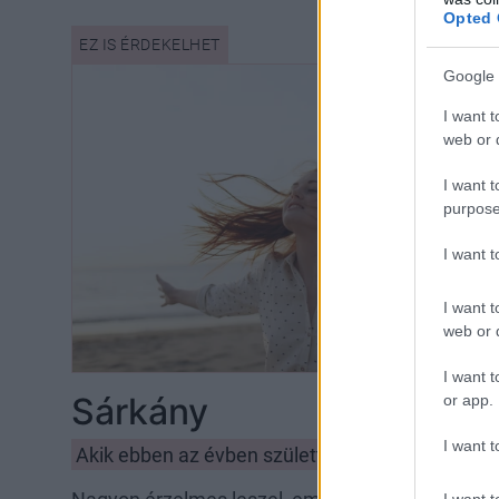
Opted 
Google 
I want t
web or d
I want t
purpose
I want 
I want t
web or d
I want t
Sárkány
or app.
I want t
Akik ebben az évben születtek: 1940, 1952, 196
I want t