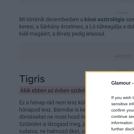
Mi történik decemberben a
kínai asztrológia
sze
keresi, a Sárkány érzelmes, a Ló túlreagálja a do
kiáll magáért, a Bivaly pedig lelassul.
Tigris
Glamour 
Akik ebben az évben születtek: 1938, 1950, 196
If you wish 
Ez a hónap rád nem lesz különösen hatással, d
sensitive in
hónapod lesz. Bármibe is kezdesz, a hónap energ
confirm you
döntéseket ne most hozd meg. Járj el barátaiddal,
continue se
information 
Szüleidet is látogasd meg, jót fog tenni, fel fog 
further disc
tudatos, ne halmozd őket, csak a legfontosabba