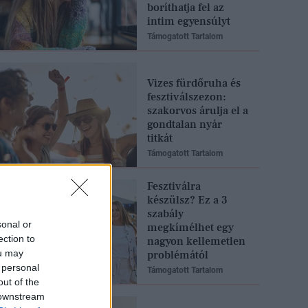
boríthatja fel az
intim egyensúlyt
Támogatott Tartalom
Vizes fürdőruha és
fesztiválszezon:
szakorvos árulja el a
gondtalan nyár
titkát
Támogatott Tartalom
Fesztiválra
készülsz? Ez a 3
szabály
sonal or
megkímélhet egy
ection to
nagyon kellemetlen
ou may
problémától
 personal
Támogatott Tartalom
out of the
 downstream