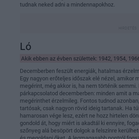
tudnak neked adni a mindennapokhoz.
Ló
Akik ebben az évben születtek: 1942, 1954, 196
Decemberben feszült energiák, hatalmas érzelm
Egy nagyon erőteljes időszak elé nézel, amikor
megérint, még akkor is, ha nem történik semmi. E
párkapcsolatod decemberben: minden amit a má
megérinthet érzelmileg. Fontos tudnod azonban
tartósak, csak nagyon rövid ideig tartanak. Ha tú
hamarosan vége lesz, ezért ne hozz hirtelen dön
gondold át, hogy miért is akadtál ki ennyire, foga
szőnyeg alá besöpört dolgok a felszínre kerülhet
és megoldani őket. A legmagasabb pontról fogsz