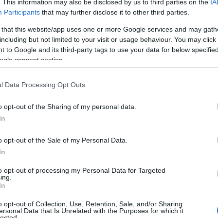
. This information may also be disclosed by us to third parties on the
IA
Participants
that may further disclose it to other third parties.
 that this website/app uses one or more Google services and may gath
3, 1975, 1987, 1999, 2011, 2023
including but not limited to your visit or usage behaviour. You may click 
 to Google and its third-party tags to use your data for below specifi
yan ideákat vetíts magad elé, melyek a
ogle consent section.
l, akit mintha már ezer éve ismernél,
 megtörténne, tudd, hogy ez a valaki
l Data Processing Opt Outs
tadon. Hatalmas szeretetet érezhetsz
etes összhang megélésére, ez azonban
o opt-out of the Sharing of my personal data.
jesületlen vágy hatással lehet az
In
 megélni. Ha a kapcsolatod egyébként jó,
nnyira vágyhatsz az együttlétre – azt
o opt-out of the Sale of my Personal Data.
az különböző intimitásbeli
In
 arra, hogy esetleges túlzott vágyaid,
to opt-out of processing my Personal Data for Targeted
, ezért fontos, hogy kordában tartsd
ing.
dítsd át inkább egy másik életterületen
In
d ezt az erőt, ha ez sikerül, csodásat
o opt-out of Collection, Use, Retention, Sale, and/or Sharing
ersonal Data that Is Unrelated with the Purposes for which it
lected.