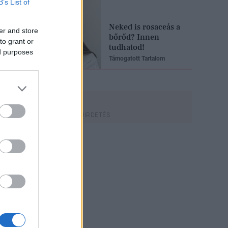
B’s List of
Neked is rosaceás a
er and store
bőrőd? Innen
to grant or
tudhatod!
ed purposes
Támogatott Tartalom