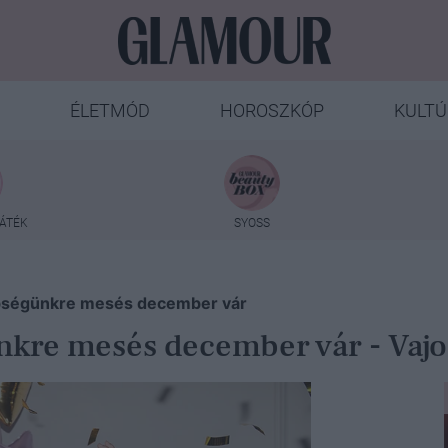
ÉLETMÓD
HOROSZKÓP
KULTÚ
ÁTÉK
SYOSS
öbbségünkre mesés december vár
ünkre mesés december vár - Vajo