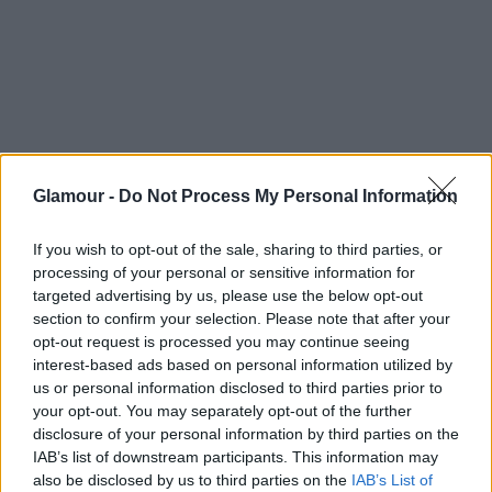
Glamour -
Do Not Process My Personal Information
If you wish to opt-out of the sale, sharing to third parties, or
processing of your personal or sensitive information for
targeted advertising by us, please use the below opt-out
section to confirm your selection. Please note that after your
opt-out request is processed you may continue seeing
A Jeffrey-Dahmer sztori hivatalos plakátja az áldozatok
interest-based ads based on personal information utilized by
perspektívájából készült, ezért a látomásszerű sárga szem
us or personal information disclosed to third parties prior to
Fotó:
Profimedia
your opt-out. You may separately opt-out of the further
disclosure of your personal information by third parties on the
IAB’s list of downstream participants. This information may
Jeffrey Dahmer-sztori
also be disclosed by us to third parties on the
IAB’s List of