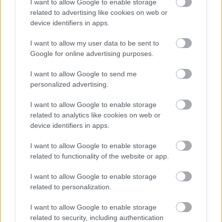
I want to allow Google to enable storage
related to advertising like cookies on web or
device identifiers in apps.
I want to allow my user data to be sent to
Google for online advertising purposes.
I want to allow Google to send me
personalized advertising.
I want to allow Google to enable storage
related to analytics like cookies on web or
device identifiers in apps.
I want to allow Google to enable storage
Evan Peters-ben a stáb tartotta az
related to functionality of the website or app.
életet Jeffrey Dahmer-sorozat
I want to allow Google to enable storage
forgatása alatt
related to personalization.
I want to allow Google to enable storage
Hangos sikerre született
related to security, including authentication