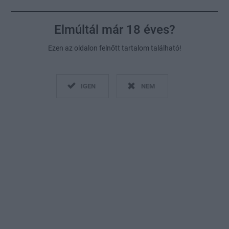
Elmúltál már 18 éves?
Ezen az oldalon felnőtt tartalom található!
IGEN
NEM
A Jeffrey Dahmer-sztori hatalmas sikere meghozta a
Netflix kedvét a folytatásra, be is rendelték a következő két
évadot
Fotó:
Profimedia