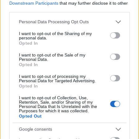
Downstream Participants
that may further disclose it to other
mellett érkezik A
third parties.
megfigyelő is
Please note that this website/app uses one or more Google
Personal Data Processing Opt Outs
services and may gather and store information including but
Ryan Murphy-nek két sorozattal is sikerült
not limited to your visit or usage behaviour. You may click to
I want to opt-out of the Sharing of my
personal data.
berobbantania az őszt a streaming platformon, ő áll
grant or deny consent to Google and its third-party tags to
Opted In
use your data for below specified purposes in below Google
ugyanis
A megfigyelő
(The Watcher) mögött is, ami
consent section.
ugyancsak valós eseményekre épít: a Brannock
I want to opt-out of the Sale of my
Personal Data.
família életét követi le új otthonukban, akik
Opted In
titokzatos leveleket kapnak egy magát
I want to opt-out of processing my
Megfigyelőnek nevező személytől, akinek a családja
Personal Data for Targeted Advertising.
generációk óta figyeli meg, és tartja rettegésben a
Opted In
ház lakóit. Az október 13-án debütáló sorozat
I want to opt-out of Collection, Use,
elmondhatja magáról, hogy 125 millió órányi
Retention, Sale, and/or Sharing of my
Personal Data that Is Unrelated with the
nézettséggel húzott be – mindössze az első öt
Purposes for which it was collected.
napján.
Opted Out
Google consents