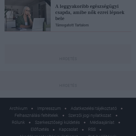
A leggyakoribb egészségügyi
csapda, amibe nők ezrei lépnek
bele
Támogatott Tartalom
Archívum
Impresszum
Adatkezelési tájékoztató
Felhasználási feltételek
Szerzői jogi nyilatkozat
Rólunk
Szerkesztőségi küldetés
Médiaajánlat
Előfizetés
Kapcsolat
RSS