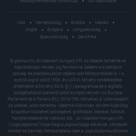
Akadálymentesítési nyilatkozat
Süti beállítások
USA
Németország
Brazília
Mexikó
Anglia
Bulgária
Lengyelország
Spanyolország
Dél-Afrika
© glamour.hu © IndaNext Hungary Kft. Az oldalak tartalmával
kapcsolatban minden jog fenntartva, beleértve a tartalom
szöveg- és adatbányászat céljára való felhasználását is – a
szerzői jogról szóló 1999. évi LXXVI. törvény rendelkezései
értelmében a törvény 35/A. § (1) paragrafusa és a digitális
szolgáltatások piacairól szóló európai irányelv (Az Európai
Parlament és a Tanács (EU) 2019/790 Irányelve) 4. cikke alapján!
Az oldalak, azok tartalma - ideértve különösen, de nem kizárólag
az azokon közzétett szövegeket, grafikákat, képeket, fotókat,
hangfelvételeket és videókat stb. - az IndaNext Hungary Kft.
("Jogtulajdonos") kizárólagos jogosultsága alá esnek. Mindezek
minden és bármely felhasználása csak a Jogtulajdonos előzetes