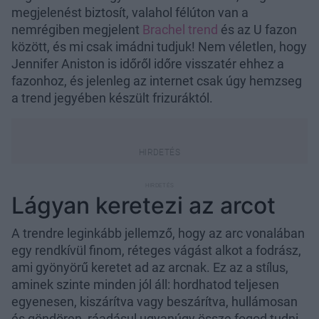
megjelenést biztosít, valahol félúton van a
nemrégiben megjelent
Brachel trend
és az U fazon
között, és mi csak imádni tudjuk! Nem véletlen, hogy
Jennifer Aniston is időről időre visszatér ehhez a
fazonhoz, és jelenleg az internet csak úgy hemzseg
a trend jegyében készült frizuráktól.
Lágyan keretezi az arcot
A trendre leginkább jellemző, hogy az arc vonalában
egy rendkívül finom, réteges vágást alkot a fodrász,
ami gyönyörű keretet ad az arcnak. Ez az a stílus,
aminek szinte minden jól áll: hordhatod teljesen
egyenesen, kiszárítva vagy beszárítva, hullámosan
és göndören, ráadásul ugyanúgy össze fogod tudni