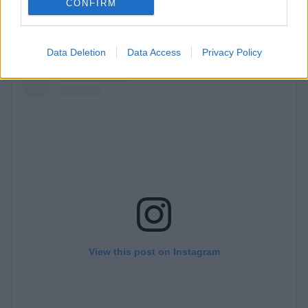
CONFIRM
Fixáld le az egészet egy fényes, ragadástól
mentes hajlakkal!
Data Deletion
Data Access
Privacy Policy