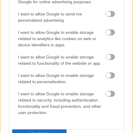
illetve az ne maximum hőfokon működjön,
Google for online advertising purposes.
különben nagyobb károkat is okozhatsz a
I want to allow Google to send me
hajszálaidban!
personalized advertising.
Ezután a tincs végétől kezdve tekerd fel a hajad
I want to allow Google to enable storage
a hajkefére, és így is szárítsd pár másodpercig!
related to analytics like cookies on web or
device identifiers in apps.
Az első tincsekre fordíts különös figyelmet, már
I want to allow Google to enable storage
az első mozdulatoknál is törekedj arra, hogy
related to functionality of the website or app.
szépen befelé íveljenek!
I want to allow Google to enable storage
related to personalization.
Ha készen vagy, a fejedet lehajtva fésüld át az
egész hajkoronád!
I want to allow Google to enable storage
related to security, including authentication
functionality and fraud prevention, and other
Opcionálisan belevihetsz extra dús hatást egy
user protection.
tupírozó fésű segítségével a fejtetőn lévő
rétegekbe.