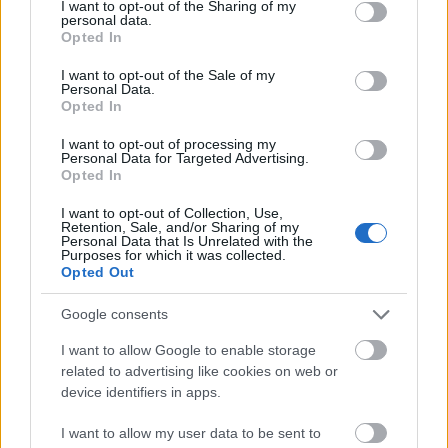
not limited to your visit or usage behaviour. You may click to
I want to opt-out of the Sharing of my
personal data.
dús hatásért!
grant or deny consent to Google and its third-party tags to
Opted In
use your data for below specified purposes in below Google
consent section.
Ha a maximálisan dús frizura a cél, a beszárítás lesz
I want to opt-out of the Sale of my
Personal Data.
számodra az ideális hajformázási technika. Így
Opted In
készítsd el:
I want to opt-out of processing my
Personal Data for Targeted Advertising.
Szárítsd meg körülbelül 60-70 százalékosan a
Opted In
hajad, ugyanis ha teljesen vizes hajon kezdesz el
I want to opt-out of Collection, Use,
dolgozni, örökkévalóságnak tűnhet!
Retention, Sale, and/or Sharing of my
Personal Data that Is Unrelated with the
Purposes for which it was collected.
Válaszd le először az alsó részeket, a többit
Opted Out
pedig tűzd fel, majd rétegenként haladj felfelé.
Google consents
I want to allow Google to enable storage
Fogj egy tincset, alulról tedd a hajkefére, majd
related to advertising like cookies on web or
finoman kezd el szárítani, így fogod felemelni a
device identifiers in apps.
töveket! Arra nagyon figyelj, hogy ne tartsd
nagyon közel a hajadhoz a hajszárító fejét,
I want to allow my user data to be sent to