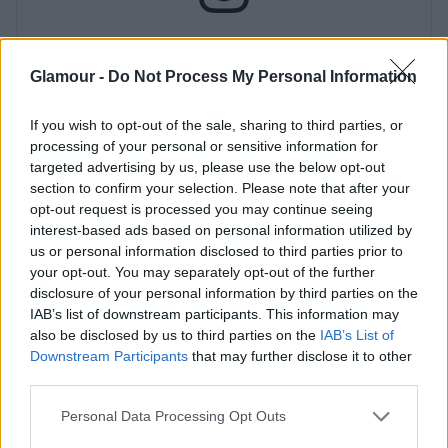
Glamour -
Do Not Process My Personal Information
If you wish to opt-out of the sale, sharing to third parties, or
processing of your personal or sensitive information for
targeted advertising by us, please use the below opt-out
section to confirm your selection. Please note that after your
opt-out request is processed you may continue seeing
interest-based ads based on personal information utilized by
us or personal information disclosed to third parties prior to
your opt-out. You may separately opt-out of the further
disclosure of your personal information by third parties on the
IAB’s list of downstream participants. This information may
also be disclosed by us to third parties on the
IAB’s List of
Downstream Participants
that may further disclose it to other
third parties.
Please note that this website/app uses one or more Google
Personal Data Processing Opt Outs
Szárítsd be a tökéletesen
services and may gather and store information including but