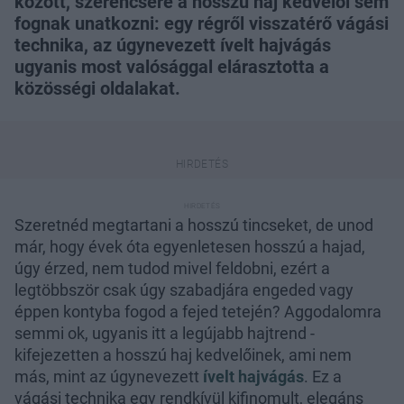
között, szerencsére a hosszú haj kedvelői sem
fognak unatkozni: egy régről visszatérő vágási
technika, az úgynevezett ívelt hajvágás
ugyanis most valósággal elárasztotta a
közösségi oldalakat.
Szeretnéd megtartani a hosszú tincseket, de unod
már, hogy évek óta egyenletesen hosszú a hajad,
úgy érzed, nem tudod mivel feldobni, ezért a
legtöbbször csak úgy szabadjára engeded vagy
éppen kontyba fogod a fejed tetején? Aggodalomra
semmi ok, ugyanis itt a legújabb hajtrend -
kifejezetten a hosszú haj kedvelőinek, ami nem
más, mint az úgynevezett
ívelt hajvágás
. Ez a
vágási technika egy rendkívül kifinomult, elegáns