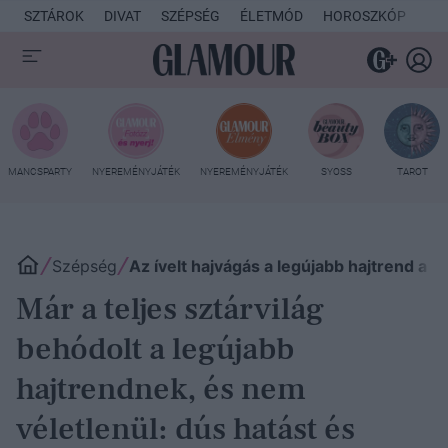
SZTÁROK
DIVAT
SZÉPSÉG
ÉLETMÓD
HOROSZKÓP
KU
MANCSPARTY
NYEREMÉNYJÁTÉK
NYEREMÉNYJÁTÉK
SYOSS
TAROT
Szépség
Az ívelt hajvágás a legújabb hajtrend a 
Már a teljes sztárvilág
behódolt a legújabb
hajtrendnek, és nem
véletlenül: dús hatást és