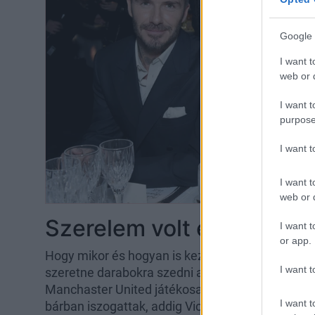
Google 
I want t
web or d
I want t
purpose
I want 
I want t
web or d
Szerelem volt első látásr
I want t
or app.
Hogy mikor és hogyan is kezdődött
David és Vict
I want t
szeretne darabokra szedni a bulvármédia, az kös
Manchaster United játékosai számára kialakított
I want t
bárban iszogattak, addig Victoriának feltűnt, hog