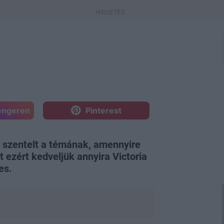
engeren
Pinterest
t szentelt a témának, amennyire
t ezért kedveljük annyira Victoria
es.