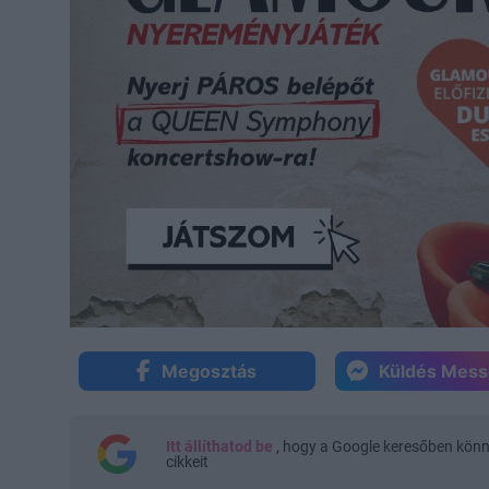
Megosztás
Küldés Mes
Itt állíthatod be
, hogy a Google keresőben kön
cikkeit