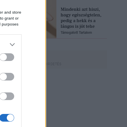
Mindenki azt hiszi,
er and store
hogy egészségtelen,
to grant or
pedig a hekk és a
ed purposes
lángos is jót tehe
Támogatott Tartalom