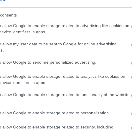
consents
o allow Google to enable storage related to advertising like cookies on
evice identifiers in apps.
Már több mint 20 éve
o allow my user data to be sent to Google for online advertising
házasodott össze David
s.
és Victoria Beckham:
to allow Google to send me personalized advertising.
ezeken a fotókon már
fel sem ismernénk őket
o allow Google to enable storage related to analytics like cookies on
evice identifiers in apps.
a
o allow Google to enable storage related to functionality of the website
oria álomba illő kapcsolata
, amit hiába
o allow Google to enable storage related to personalization.
zöni, minden próbát kiáll? 1997-ben a
 lounge-ban. Míg David játékostársai a
o allow Google to enable storage related to security, including
y a kedves mosolyú focista (igen, ő volt