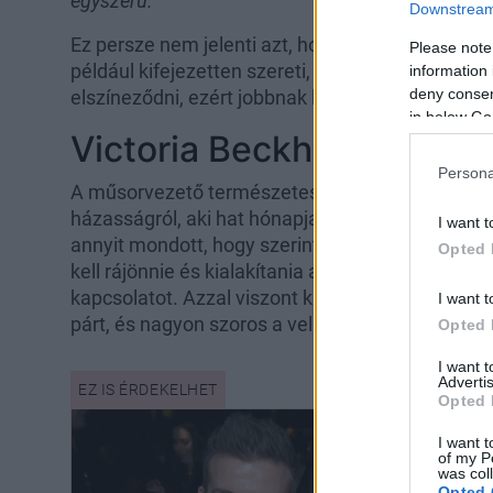
egyszerű.”
Downstream 
Ez persze nem jelenti azt, hogy ellenezné a mint
Please note
például kifejezetten szereti, de a saját, régi „
information 
deny consent
elszíneződni, ezért jobbnak látta, ha megválik től
in below Go
Victoria Beckham csinálja
Persona
A műsorvezető természetesen arra is rákérdezett
házasságról, aki hat hónapja
vette feleségül Nic
I want t
annyit mondott, hogy szerinte sosem jó ötlet j
Opted 
kell rájönnie és kialakítania a tökéletes recepte
kapcsolatot. Azzal viszont kiegészítette, hogy
I want t
párt, és nagyon szoros a velük való kapcsolata.
Opted 
I want 
Advertis
Opted 
I want t
of my P
was col
Opted 