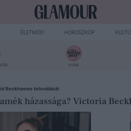
ÉLETMÓD
HOROSZKÓP
KULTÚ
ÁTÉK
SYOSS
vid Beckhames tetoválását
amék házassága? Victoria Beck