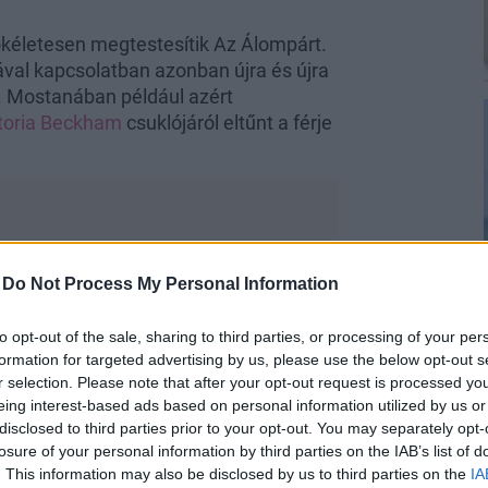
ökéletesen megtestesítik Az Álompárt.
al kapcsolatban azonban újra és újra
 Mostanában például azért
toria Beckham
csuklójáról eltűnt a férje
-
Do Not Process My Personal Information
ában vendégeskedett (via
People
), ahol
 tartó kérdést, amire azt válaszolta,
to opt-out of the sale, sharing to third parties, or processing of your per
, hanem egy sor másik, régi mintának
formation for targeted advertising by us, please use the below opt-out s
lőlük, és már egyáltalán nem találta őket
r selection. Please note that after your opt-out request is processed y
eing interest-based ads based on personal information utilized by us or
ól. De ennél többet nem jelent.”
– majd
disclosed to third parties prior to your opt-out. You may separately opt-
ön elkezdett találgatni, hogy vajon
losure of your personal information by third parties on the IAB’s list of
osszul voltam a tetoválástól. Ennyire
. This information may also be disclosed by us to third parties on the
IA