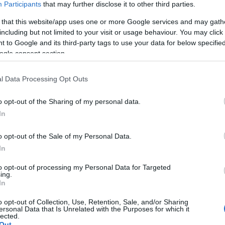
Participants
that may further disclose it to other third parties.
ákat, férje és gyermekei tetoválásait
 that this website/app uses one or more Google services and may gath
gyűjteménye” már kezdett nagyon csúnyán
including but not limited to your visit or usage behaviour. You may click 
 to Google and its third-party tags to use your data for below specifi
ük.
ogle consent section.
, és nem beszél róla
l Data Processing Opt Outs
, milyen tanácsot adot fiának a
ola Peltz
. Ő azonban diszkréten csak
o opt-out of the Sharing of my personal data.
ó tanácsot adni, mindenkinek magának
In
t, hogy aztán jól működtessen egy
 természetesen mindenben támogatja a
o opt-out of the Sale of my Personal Data.
In
to opt-out of processing my Personal Data for Targeted
ing.
In
o opt-out of Collection, Use, Retention, Sale, and/or Sharing
ersonal Data that Is Unrelated with the Purposes for which it
lected.
Out