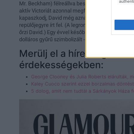
authenti
Mr. Beckham) félreállva beszélget a családjával.
aktív Victoriát azonnal megfogta, hogy mindkettő
kapaszkodj, David még aznap elkérte Victoria 
repülőjegyre írt fel. (A legromantikusabb az egé
őrzi David.) Egy évvel később jelentették be elj
dolláros gyűrű szimbolizált - a többi pedig már t
Merülj el a hírességekről
érdekességekben:
George Clooney és Julia Roberts elárulták, m
Kaley Cuoco szerint ezzel borzalmas döntés
5 dolog, amit nem tudtál a Sárkányok Háza f