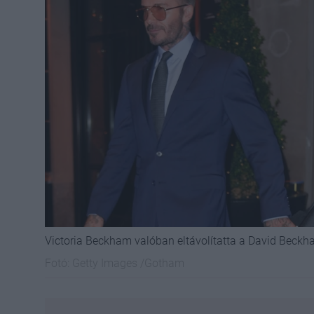
Victoria Beckham valóban eltávolítatta a David Beckh
Fotó:
Getty Images /Gotham