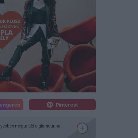
sengeren
Pinterest
nyebben megtaláld a glamour.hu