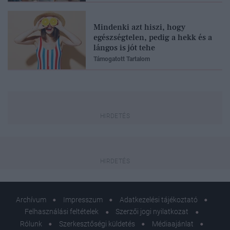
Mindenki azt hiszi, hogy
egészségtelen, pedig a hekk és a
lángos is jót tehe
Támogatott Tartalom
Archívum
Impresszum
Adatkezelési tájékoztató
Felhasználási feltételek
Szerzői jogi nyilatkozat
Rólunk
Szerkesztőségi küldetés
Médiaajánlat