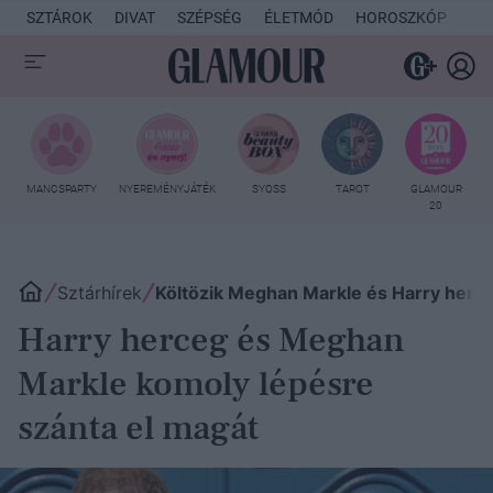
SZTÁROK
DIVAT
SZÉPSÉG
ÉLETMÓD
HOROSZKÓP
KU
MANCSPARTY
NYEREMÉNYJÁTÉK
SYOSS
TAROT
GLAMOUR
20
Sztárhírek
Költözik Meghan Markle és Harry herc
Harry herceg és Meghan
Markle komoly lépésre
szánta el magát