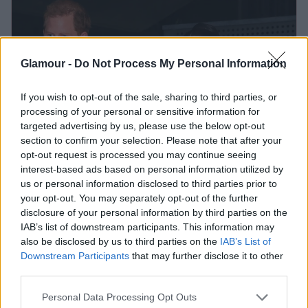
Glamour -
Do Not Process My Personal Information
If you wish to opt-out of the sale, sharing to third parties, or
processing of your personal or sensitive information for
targeted advertising by us, please use the below opt-out
section to confirm your selection. Please note that after your
opt-out request is processed you may continue seeing
interest-based ads based on personal information utilized by
us or personal information disclosed to third parties prior to
Meghan Markle paprikapiros lookja
your opt-out. You may separately opt-out of the further
az ősz sztárja lesz
disclosure of your personal information by third parties on the
IAB’s list of downstream participants. This information may
also be disclosed by us to third parties on the
IAB’s List of
Egyébként Katalin hercegné, Vilmos herceg és a
Downstream Participants
that may further disclose it to other
három gyerek is
nemrég költözött el korábbi
third parties.
otthonukból
, hogy a zajos Londont maguk mögött
Please note that this website/app uses one or more Google
Personal Data Processing Opt Outs
hagyva a jóval csendesebb vidéken folytassák