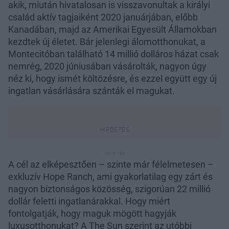
akik, miután hivatalosan is visszavonultak a királyi
család aktív tagjaiként 2020 januárjában, előbb
Kanadában, majd az Amerikai Egyesült Államokban
kezdtek új életet. Bár jelenlegi álomotthonukat, a
Montecitóban található 14 millió dolláros házat csak
nemrég, 2020 júniusában vásárolták, nagyon úgy
néz ki, hogy ismét költözésre, és ezzel együtt egy új
ingatlan vásárlására szánták el magukat.
A cél az elképesztően – szinte már félelmetesen –
exkluzív Hope Ranch, ami gyakorlatilag egy zárt és
nagyon biztonságos közösség, szigorúan 22 millió
dollár feletti ingatlanárakkal. Hogy miért
fontolgatják, hogy maguk mögött hagyják
luxusotthonukat? A The Sun szerint az utóbbi