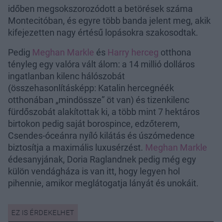
időben megsokszorozódott a betörések száma
Montecitóban, és egyre több banda jelent meg, akik
kifejezetten nagy értésű lopásokra szakosodtak.
Pedig
Meghan Markle
és
Harry herceg
otthona
tényleg egy valóra vált álom: a 14 millió dolláros
ingatlanban kilenc hálószobát
(összehasonlításképp: Katalin hercegnéék
otthonában „mindössze” öt van) és tizenkilenc
fürdőszobát alakítottak ki, a több mint 7 hektáros
birtokon pedig saját borospince, edzőterem,
Csendes-óceánra nyíló kilátás és úszómedence
biztosítja a maximális luxusérzést.
Meghan Markle
édesanyjának, Doria Raglandnek pedig még egy
külön vendágháza is van itt, hogy legyen hol
pihennie, amikor meglátogatja lányát és unokáit.