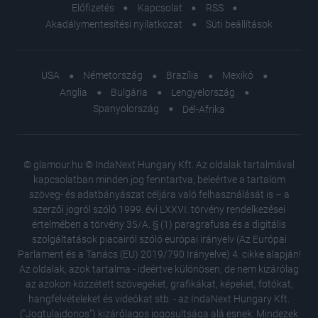
Előfizetés
Kapcsolat
RSS
Akadálymentesítési nyilatkozat
Süti beállítások
USA
Németország
Brazília
Mexikó
Anglia
Bulgária
Lengyelország
Spanyolország
Dél-Afrika
© glamour.hu © IndaNext Hungary Kft. Az oldalak tartalmával
kapcsolatban minden jog fenntartva, beleértve a tartalom
szöveg- és adatbányászat céljára való felhasználását is – a
szerzői jogról szóló 1999. évi LXXVI. törvény rendelkezései
értelmében a törvény 35/A. § (1) paragrafusa és a digitális
szolgáltatások piacairól szóló európai irányelv (Az Európai
Parlament és a Tanács (EU) 2019/790 Irányelve) 4. cikke alapján!
Az oldalak, azok tartalma - ideértve különösen, de nem kizárólag
az azokon közzétett szövegeket, grafikákat, képeket, fotókat,
hangfelvételeket és videókat stb. - az IndaNext Hungary Kft.
("Jogtulajdonos") kizárólagos jogosultsága alá esnek. Mindezek