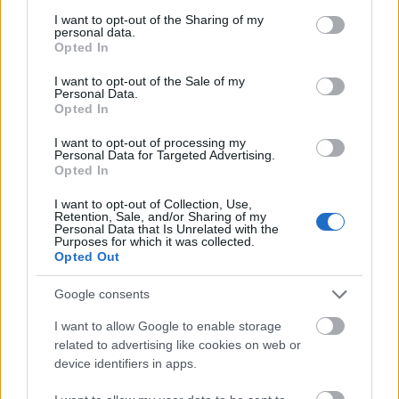
services and may gather and store information including but
életüket. Ők a Windsorban található Adelaide
not limited to your visit or usage behaviour. You may click to
I want to opt-out of the Sharing of my
Cottage-ba költöztek, az eredeti terv szerint azért,
personal data.
grant or deny consent to Google and its third-party tags to
Opted In
hogy jóval közelebb legyenek az azóta
elhunyt
use your data for below specified purposes in below Google
Erzsébet királynő
höz. A költözést már csak a
consent section.
I want to opt-out of the Sale of my
Personal Data.
gyerekek miatt is fontosnak tartották, akik vidéken
Opted In
jóval szabadabban, és persze kevesebb
kíváncsiskodó tekintet előtt élvezhetik a
I want to opt-out of processing my
Personal Data for Targeted Advertising.
szabadidejüket, ha épp nem a méregdrága
Opted In
Lambrook Schoolban,
új iskolájukban
tanulnak.
I want to opt-out of Collection, Use,
Retention, Sale, and/or Sharing of my
Forrás:
mirror.co.uk
Personal Data that Is Unrelated with the
Purposes for which it was collected.
Ezeket olvastad már?
Opted Out
Google consents
Katalin hercegné nagyon vicces dolgot árult el a
gyermekeiről
I want to allow Google to enable storage
György herceg szívmelengető mérföldkőhöz ért
related to advertising like cookies on web or
Ennyibe kerülhetett Erzsébet királynő temetése,
device identifiers in apps.
nem túl boldogok a britek