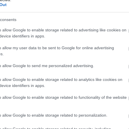
Out
ása alatt szeretett egymásba
consents
o allow Google to enable storage related to advertising like cookies on
evice identifiers in apps.
ttük
o allow my user data to be sent to Google for online advertising
s.
gám című film körüli botrányokkal is
s a főszereplő, Florence Pugh közötti
to allow Google to send me personalized advertising.
ság általi nyomás
rajtuk, és a
sztül”
– mondta egy közeli barát a ex
o allow Google to enable storage related to analytics like cookies on
evice identifiers in apps.
o allow Google to enable storage related to functionality of the website
remek hasonlattal
adta meg a választ
l való románcának részleteit:
„Ha egyszer
bejönnek a szúnyogok."
o allow Google to enable storage related to personalization.
o allow Google to enable storage related to security, including