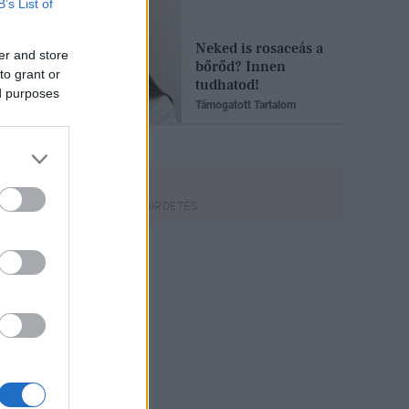
B’s List of
Neked is rosaceás a
er and store
bőrőd? Innen
to grant or
tudhatod!
ed purposes
Támogatott Tartalom