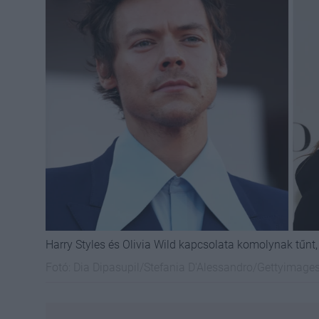
Harry Styles és Olivia Wild kapcsolata komolynak tűnt,
Fotó:
Dia Dipasupil/Stefania D'Alessandro/Gettyimage