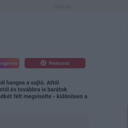
engeren
Pinterest
ól hangos a sajtó. Attól
tól és továbbra is barátok
dkét félt megviselte - különösen a