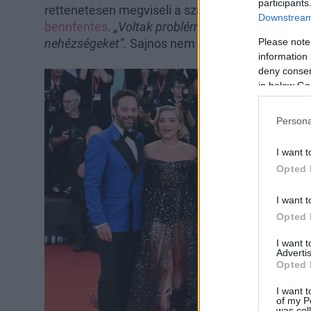
participants
rettenetesen megviseli a szakítás. „Nehéz idős
Downstream 
bennfentes
.
„Voltak problémáik, de Olivia végig h
Please note
nehézségeket”.
Sajnos nem így történt, úgyhogy 
information 
deny consent
in below Go
Persona
I want t
Opted 
I want t
Opted 
I want 
Advertis
Opted 
I want t
of my P
was col