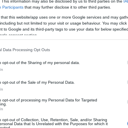
. This information may also be disclosed by us to third parties on the
IA
zakon megy keresztül” –
mondta egy
Participants
that may further disclose it to other third parties.
itt abban, hogy együtt átvészelik a
 that this website/app uses one or more Google services and may gath
a színésznő csalódott.
including but not limited to your visit or usage behaviour. You may click 
 to Google and its third-party tags to use your data for below specifi
ogle consent section.
l Data Processing Opt Outs
o opt-out of the Sharing of my personal data.
In
o opt-out of the Sale of my Personal Data.
In
to opt-out of processing my Personal Data for Targeted
ing.
In
o opt-out of Collection, Use, Retention, Sale, and/or Sharing
ersonal Data that Is Unrelated with the Purposes for which it
lected.