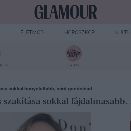
ÉLETMÓD
HOROSZKÓP
KULTÚ
ÁTÉK
SYOSS
ítása sokkal bonyolultabb, mint gondolnád
s szakítása sokkal fájdalmasabb