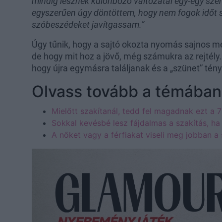
mindig lesznek különböző változatai egy-egy szer
egyszerűen úgy döntöttem, hogy nem fogok időt s
szóbeszédeket javítgassam.”
Úgy tűnik, hogy a sajtó okozta nyomás sajnos m
de hogy mit hoz a jövő, még számukra az rejtél
hogy újra egymásra találjanak és a „szünet” tén
Olvass tovább a témában
Mielőtt szakítanál, tedd fel magadnak ezt a 7
Sokkal kevésbé lesz fájdalmas a szakítás, h
A nőket vagy a férfiakat viseli meg jobban a