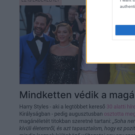
authenti
Mindketten védik a magá
Harry Styles - aki a legtöbbet kereső
30 alatti hír
Királyságban - pedig augusztusban
osztotta me
magánéletét titokban szeretné tartani:
„Soha ne
kívüli életemről, és azt tapasztalom, hogy ez poz