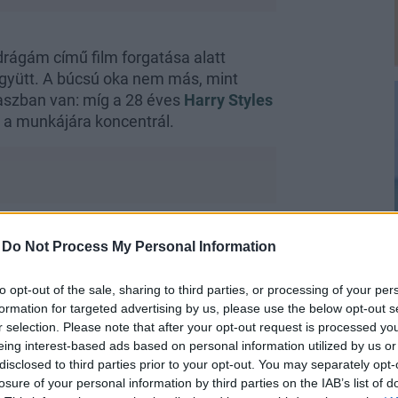
drágám című film forgatása alatt
együtt. A búcsú oka nem más, mint
kaszban van: míg a 28 éves
Harry Styles
s a munkájára koncentrál.
-
Do Not Process My Personal Information
t tartanak”
. A békében való elválást
to opt-out of the sale, sharing to third parties, or processing of your per
formation for targeted advertising by us, please use the below opt-out s
viát lányával, Daisy-vel (6) és fiával,
r selection. Please note that after your opt-out request is processed y
ni
Harry Styles
november 15-i Los
eing interest-based ads based on personal information utilized by us or
disclosed to third parties prior to your opt-out. You may separately opt-
losure of your personal information by third parties on the IAB’s list of
gfrissebb értesülések szerint Oliviát