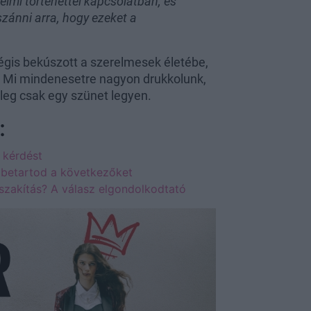
elmi történettel kapcsolatban, és
zánni arra, hogy ezeket a
égis bekúszott a szerelmesek életébe,
y. Mi mindenesetre nagyon drukkolunk,
yleg csak egy szünet legyen.
:
 kérdést
a betartod a következőket
 szakítás? A válasz elgondolkodtató