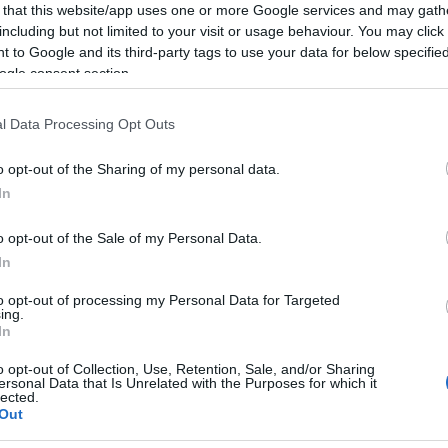
 that this website/app uses one or more Google services and may gath
including but not limited to your visit or usage behaviour. You may click 
 to Google and its third-party tags to use your data for below specifi
MÓD
ÉLETMÓD
ogle consent section.
l Data Processing Opt Outs
o opt-out of the Sharing of my personal data.
In
változik meg az,
Az 5 leggyakoribb o
 egykor otthonnak
ami miatt két testvé
o opt-out of the Sale of my Personal Data.
tunk
eltávolodik egymást
In
to opt-out of processing my Personal Data for Targeted
ing.
In
o opt-out of Collection, Use, Retention, Sale, and/or Sharing
ersonal Data that Is Unrelated with the Purposes for which it
lected.
Out