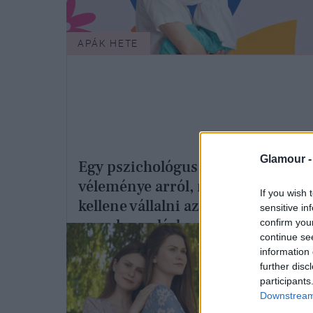
APÁK HETE
Glamour 
Egy pszichológus őszinte
véleménye arról, milyen szerepet
If you wish 
kellene vállalni az apáknak a
sensitive in
gyereknevelésben
confirm you
continue se
information 
further disc
participants
Downstream 