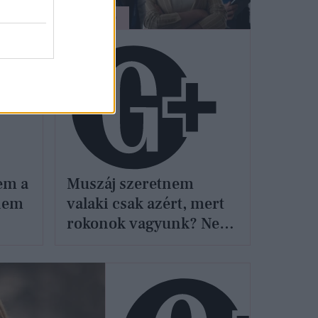
ÉLETMÓD
em a
Muszáj szeretnem
nem
valaki csak azért, mert
rokonok vagyunk? Nem
elég a tisztelet?