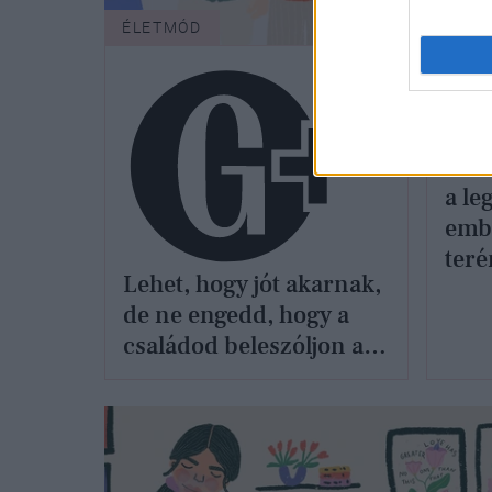
ÉLETMÓD
ÉLET
Kide
a le
embe
teré
Lehet, hogy jót akarnak,
de ne engedd, hogy a
családod beleszóljon a
kapcsolatodba