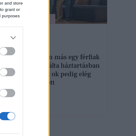
er and store
to grant or
ed purposes
ÉLETMÓD
Teljesen más egy férfiak
k,
dominálta háztartásban
r
élni, az ok pedig elég
ól
összetett