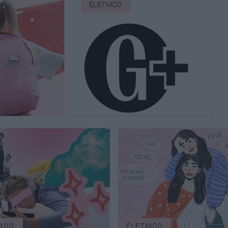
ÉLETMÓD
Pénzügyi szakértő
mond el mindent,
amit az iskolakezdési
támogatásról tudnod
kell
MÓD
ÉLETMÓD