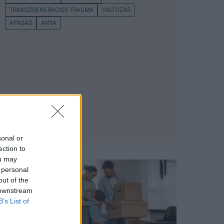
TRANSZGENERÁCIÓS TRAUMA
VÁLTOZÁS
APASÁG
ANYA
sonal or
ection to
ou may
 personal
out of the
 downstream
B’s List of