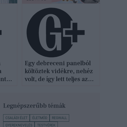
a
Egy debreceni panelból
a
költöztek vidékre, nehéz
int
volt, de így lett teljes az
na
életük
Legnépszerűbb témák
CSALÁDI ÉLET
ÉLETMÓD
REGWALL
GYEREKNEVELÉS
TESTVÉREK