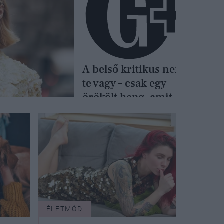
A belső kritikus nem
te vagy – csak egy
örökölt hang, amit
ideje leállítani
ÉLETMÓD