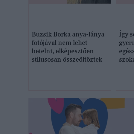
Buzsik Borka anya-lánya
Így s
fotójával nem lehet
gyer
betelni, elképesztően
egész
stílusosan összeöltöztek
szoká
nyár