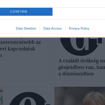
MÓD
ÉLETMÓD
CONFIRM
Data Deletion
Data Access
Privacy Policy
rült, melyik testvér
gszerencsésebb az
ri kapcsolatok
n
A családi örökség n
génjeidben van, ha
a döntéseidben