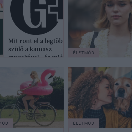
Mit ront el a legtöbb
szülő a kamasz
ÉLETMÓD
gyerekével – és miért
kerülhet ez a
kapcsolatukba?
MÓD
ÉLETMÓD