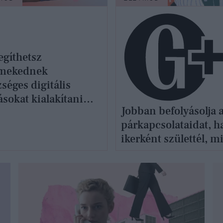
egíthetsz
mekednek
séges digitális
sokat kialakítani
Jobban befolyásolja 
on
párkapcsolataidat, h
ikerként születtél, m
eddig gondoltad vol