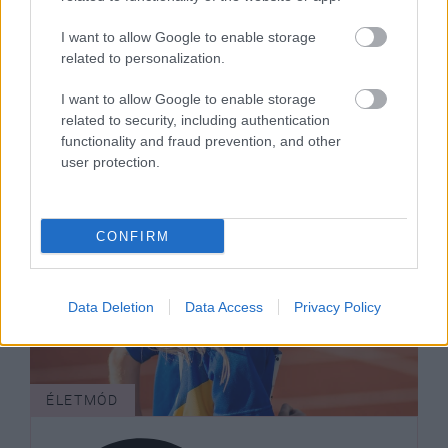
Elmúltam
harminc, de az anyám még mindig
I want to allow Google to enable storage
related to personalization.
gyermekként kezel: mit tegyek?
I want to allow Google to enable storage
related to security, including authentication
functionality and fraud prevention, and other
user protection.
CONFIRM
Data Deletion
Data Access
Privacy Policy
ÉLETMÓD