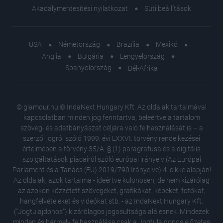
Akadálymentesítési nyilatkozat
Süti beállítások
USA
Németország
Brazília
Mexikó
Anglia
Bulgária
Lengyelország
Spanyolország
Dél-Afrika
© glamour.hu © IndaNext Hungary Kft. Az oldalak tartalmával
kapcsolatban minden jog fenntartva, beleértve a tartalom
szöveg- és adatbányászat céljára való felhasználását is – a
szerzői jogról szóló 1999. évi LXXVI. törvény rendelkezései
értelmében a törvény 35/A. § (1) paragrafusa és a digitális
szolgáltatások piacairól szóló európai irányelv (Az Európai
Parlament és a Tanács (EU) 2019/790 Irányelve) 4. cikke alapján!
Az oldalak, azok tartalma - ideértve különösen, de nem kizárólag
az azokon közzétett szövegeket, grafikákat, képeket, fotókat,
hangfelvételeket és videókat stb. - az IndaNext Hungary Kft.
("Jogtulajdonos") kizárólagos jogosultsága alá esnek. Mindezek
minden és bármely felhasználása csak a Jogtulajdonos előzetes