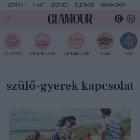
SZTÁROK
DIVAT
SZÉPSÉG
ÉLETMÓD
HOROSZKÓP
KU
MANCSPARTY
NYEREMÉNYJÁTÉK
NYEREMÉNYJÁTÉK
SYOSS
TAROT
szülő-gyerek kapcsolat