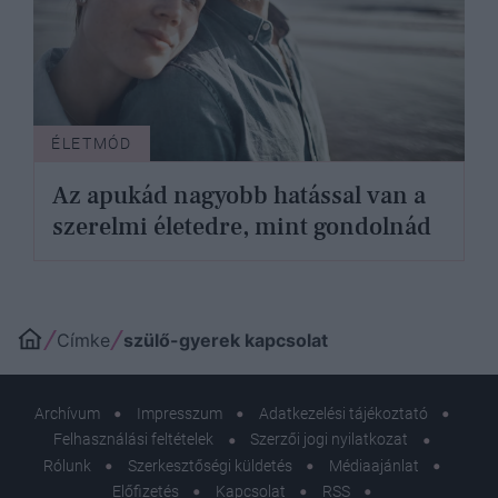
ÉLETMÓD
Az apukád nagyobb hatással van a
szerelmi életedre, mint gondolnád
Címke
szülő-gyerek kapcsolat
Archívum
Impresszum
Adatkezelési tájékoztató
Felhasználási feltételek
Szerzői jogi nyilatkozat
Rólunk
Szerkesztőségi küldetés
Médiaajánlat
Előfizetés
Kapcsolat
RSS