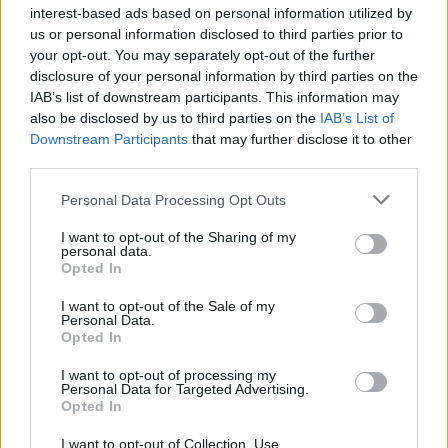
interest-based ads based on personal information utilized by
us or personal information disclosed to third parties prior to
your opt-out. You may separately opt-out of the further
disclosure of your personal information by third parties on the
ÉLETMÓD
IAB’s list of downstream participants. This information may
also be disclosed by us to third parties on the
IAB’s List of
Downstream Participants
that may further disclose it to other
third parties.
Please note that this website/app uses one or more Google
Personal Data Processing Opt Outs
services and may gather and store information including but
not limited to your visit or usage behaviour. You may click to
I want to opt-out of the Sharing of my
personal data.
grant or deny consent to Google and its third-party tags to
Opted In
A szülővé
use your data for below specified purposes in below Google
consent section.
válás nemcsak öröm, hanem
I want to opt-out of the Sale of my
Personal Data.
kemény próbatétel, ami a
Opted In
legszorosabb kapcsolatokat is
I want to opt-out of processing my
Personal Data for Targeted Advertising.
próbára teszi
Opted In
I want to opt-out of Collection, Use,