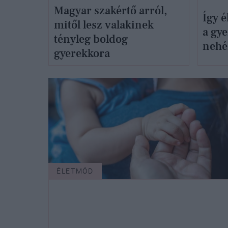
Magyar szakértő arról,
Így é
mitől lesz valakinek
a gy
tényleg boldog
nehé
gyerekkora
ÉLETMÓD