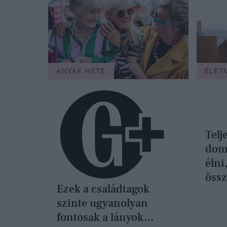
ANYÁK HETE
ÉLET
Telj
domi
élni
össz
Ezek a családtagok
szinte ugyanolyan
fontosak a lányok