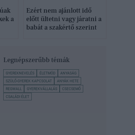
gúak
Ezért nem ajánlott idő
xek a
előtt ültetni vagy járatni a
babát a szakértő szerint
Legnépszerűbb témák
GYEREKNEVELÉS
ÉLETMÓD
ANYASÁG
SZÜLŐ-GYEREK KAPCSOLAT
ANYÁK HETE
REGWALL
GYEREKVÁLLALÁS
CSECSEMŐ
CSALÁDI ÉLET