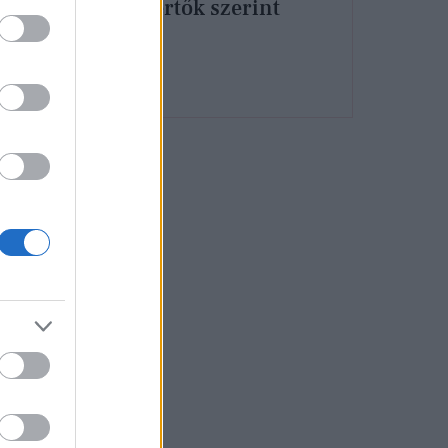
a szakértők szerint
nyek
te a