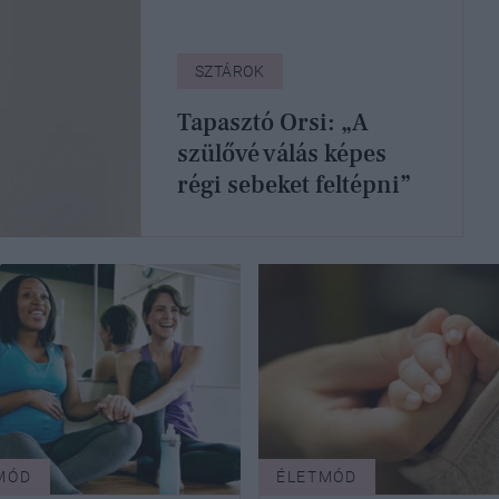
SZTÁROK
Tapasztó Orsi: „A
szülővé válás képes
régi sebeket feltépni”
MÓD
ÉLETMÓD