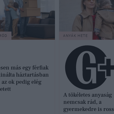
MÓD
ANYÁK HETE
esen más egy férfiak
nálta háztartásban
, az ok pedig elég
etett
A tökéletes anyaság
nemcsak rád, a
gyermekedre is ros