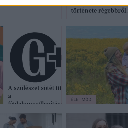
szexualizálásának
története régebbről
ered, mint hinnéd
A szülészet sötét titka
a
ÉLETMÓD
fájdalomcsillapításnak
hazudott amnézia