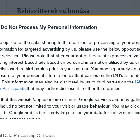
Bébiszitterek vallomása
„Szaktudás nélkül nem szabad
ilyen munkát elvállalni”
-
Do Not Process My Personal Information
to opt-out of the sale, sharing to third parties, or processing of your per
formation for targeted advertising by us, please use the below opt-out s
r selection. Please note that after your opt-out request is processed y
eing interest-based ads based on personal information utilized by us or
disclosed to third parties prior to your opt-out. You may separately opt-
losure of your personal information by third parties on the IAB’s list of
MÓD
ÉLETMÓD
. This information may also be disclosed by us to third parties on the
IA
Participants
that may further disclose it to other third parties.
 that this website/app uses one or more Google services and may gath
including but not limited to your visit or usage behaviour. You may click 
 to Google and its third-party tags to use your data for below specifi
segíthetsz
ogle consent section.
rmekednek
zséges digitális
l Data Processing Opt Outs