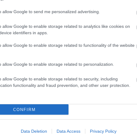
to allow Google to send me personalized advertising.
o allow Google to enable storage related to analytics like cookies on
evice identifiers in apps.
o allow Google to enable storage related to functionality of the website
 HETE
ÉLETMÓD
o allow Google to enable storage related to personalization.
o allow Google to enable storage related to security, including
cation functionality and fraud prevention, and other user protection.
pszichológus
nte véleménye arról,
CONFIRM
en szerepet kellene
alni az apáknak a
A kislányok
reknevelésben
Data Deletion
Data Access
Privacy Policy