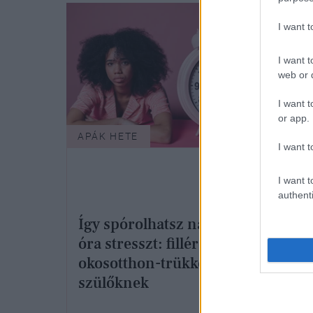
I want 
I want t
web or d
I want t
or app.
APÁK HETE
APÁK
I want t
I want t
authenti
Így spórolhatsz napi 1
Egy 
óra stresszt: filléres
őszi
okosotthon-trükkök
mily
szülőknek
váll
gye