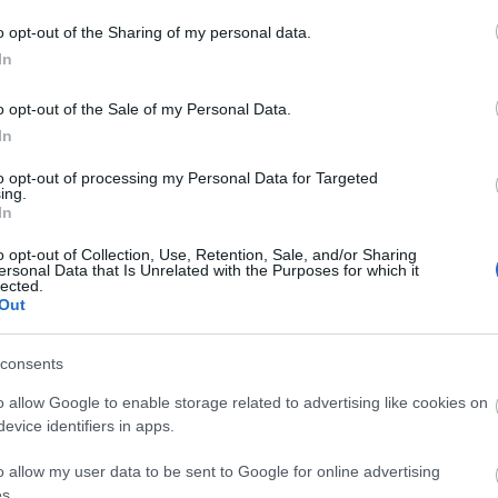
ásokat kialakítani
A nő, aki ingyen
o opt-out of the Sharing of my personal data.
ron
In
gyógyította a szegé
gyerekeit, és ellenez
o opt-out of the Sale of my Personal Data.
testi fenyítést
In
to opt-out of processing my Personal Data for Targeted
ing.
In
APÁK HETE
o opt-out of Collection, Use, Retention, Sale, and/or Sharing
ersonal Data that Is Unrelated with the Purposes for which it
lected.
Kétgyermekes magyar
Out
anya vallomása:
üzenetét minden
consents
férfinak és nőnek
o allow Google to enable storage related to advertising like cookies on
látnia kellene
evice identifiers in apps.
o allow my user data to be sent to Google for online advertising
s.