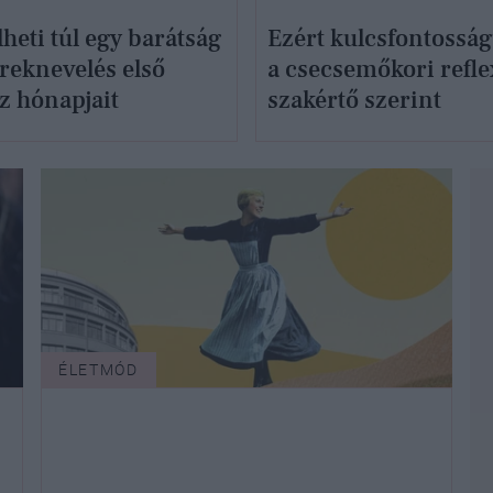
lheti túl egy barátság
Ezért kulcsfontossá
ereknevelés első
a csecsemőkori refle
z hónapjait
szakértő szerint
ÉLETMÓD