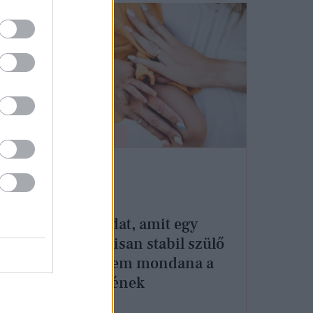
ÉLETMÓD
5 mondat, amit egy
mentálisan stabil szülő
soha nem mondana a
gyerekének