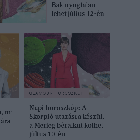
Bak nyugtalan
lehet július 12-én
GLAMOUR HOROSZKÓP
Napi horoszkóp: A
a, mi
Skorpió utazásra készül,
mára
a Mérleg béralkut köthet
július 10-én