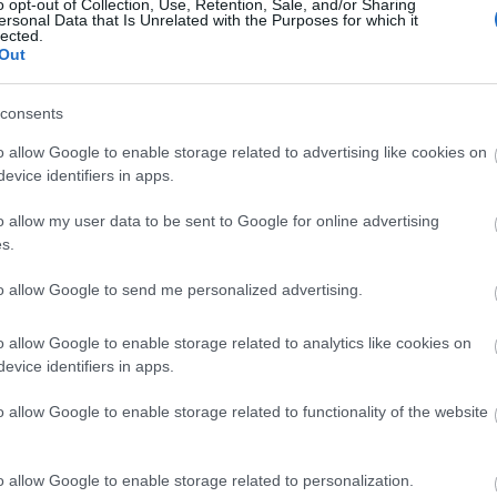
o opt-out of Collection, Use, Retention, Sale, and/or Sharing
ersonal Data that Is Unrelated with the Purposes for which it
lected.
Out
consents
GLAMOUR HOROSZKÓP
o allow Google to enable storage related to advertising like cookies on
evice identifiers in apps.
Napi horoszkóp: A Kos
új barátokat szerezhet,
o allow my user data to be sent to Google for online advertising
a Bika remek ajánlatot
s.
kaphat július 15-én
to allow Google to send me personalized advertising.
o allow Google to enable storage related to analytics like cookies on
evice identifiers in apps.
o allow Google to enable storage related to functionality of the website
o allow Google to enable storage related to personalization.