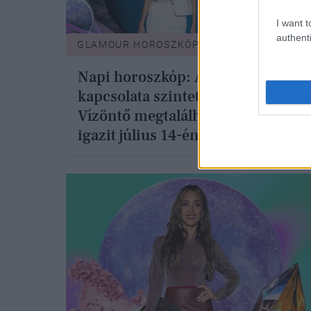
I want t
authenti
GLAMOUR HOROSZKÓP
GLAM
Napi horoszkóp: A Kos
A Rá
kapcsolata szintet lép, a
ad, 
Vízöntő megtalálhatja az
lépj
igazit július 14-én