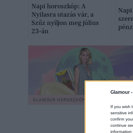
Napi horoszkóp: A
Napi
Nyilasra utazás vár, a
szer
Szűz nyíljon meg július
pénzh
23-án
Glamour 
GLAMOUR HOROSZKÓP
If you wish 
sensitive in
confirm you
continue se
information 