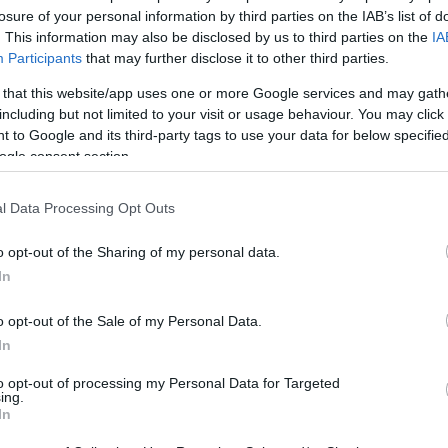
losure of your personal information by third parties on the IAB’s list of
. This information may also be disclosed by us to third parties on the
IA
Napi horoszkóp: a Mérleg ma ne
Participants
that may further disclose it to other third parties.
versenyezzen, a Nyilas legyen
 that this website/app uses one or more Google services and may gath
együttműködőbb július 19-én
including but not limited to your visit or usage behaviour. You may click 
 to Google and its third-party tags to use your data for below specifi
ogle consent section.
l Data Processing Opt Outs
o opt-out of the Sharing of my personal data.
OUR HOROSZKÓP
GLAMOUR HOROSZKÓP
In
 horoszkóp: A
Napi horoszkóp: A
o opt-out of the Sale of my Personal Data.
ntő legyen
Kosra rátalálhat a
In
lmesebb, a Bak ne
szerelem, a Mérleg l
to opt-out of processing my Personal Data for Targeted
ing.
sa el az érzelmeit
békére lel július 16-
In
us 17-én