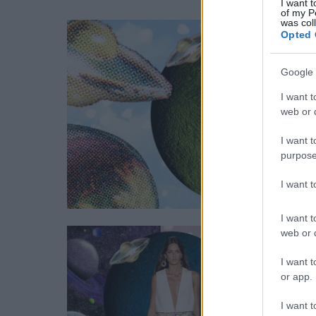
I want t
július 18-án
of my P
was col
Opted 
Google 
I want t
web or d
I want t
purpose
I want 
I want t
web or d
I want t
or app.
I want t