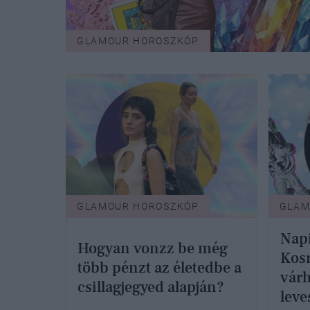
GLAMOUR HOROSZKÓP
GLAMOUR HOROSZKÓP
GLAM
Napi
Hogyan vonzz be még
Kosr
több pénzt az életedbe a
várh
csillagjegyed alapján?
leve