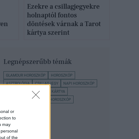
Ezekre a csillagjegyekre
holnaptól fontos
yen
döntések várnak a Tarot
kártya szerint
Legnépszerűbb témák
GLAMOUR HOROSZKÓP
HOROSZKÓP
ASZTROLÓGIA
CSILLAGJEGY
NAPI HOROSZKÓP
CSILLAGJEGYEK
TAROT KÁRTYA
SELENVIE TAROT
HETI HOROSZKÓP
sonal or
ection to
ou may
 personal
out of the