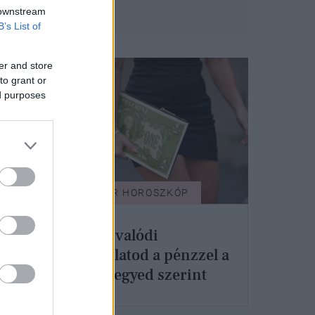
 downstream
B’s List of
er and store
to grant or
ed purposes
GLAMOUR HOROSZKÓP
Ilyen a valódi
kapcsolatod a pénzzel a
elki
csillagjegyed szerint
án