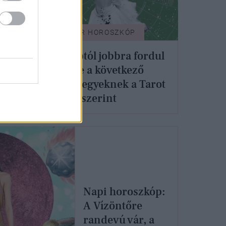
GLAMOUR HOROSZKÓP
Holnaptól jobbra fordul
az élete a következő
ne
csillagjegyeknek a Tarot
éhez
kártya szerint
Napi horoszkóp:
A Vízöntőre
randevú vár, a