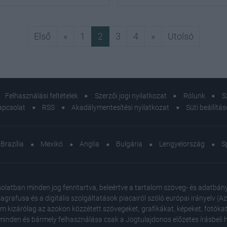
én
Első
Előző
Következő
Utolsó
Első
«
1
2
3
4
»
Utolsó
Felhasználási feltételek
Szerzői jogi nyilatkozat
Rólunk
S
apcsolat
RSS
Akadálymentesítési nyilatkozat
Süti beállítá
Brazília
Mexikó
Anglia
Bulgária
Lengyelország
S
atban minden jog fenntartva, beleértve a tartalom szöveg- és adatbányász
agrafusa és a digitális szolgáltatások piacairól szóló európai irányelv (
em kizárólag az azokon közzétett szövegeket, grafikákat, képeket, fotókat
inden és bármely felhasználása csak a Jogtulajdonos előzetes írásbeli ho