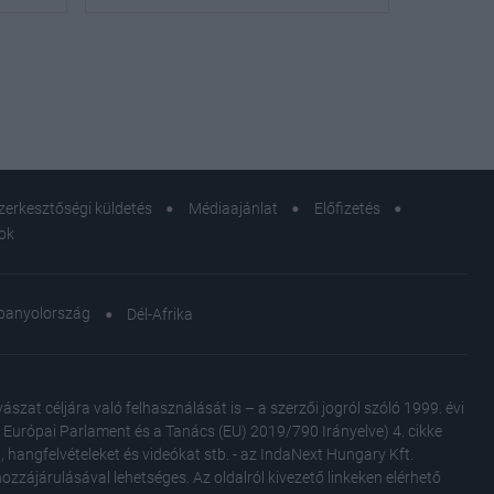
zerkesztőségi küldetés
Médiaajánlat
Előfizetés
sok
panyolország
Dél-Afrika
at céljára való felhasználását is – a szerzői jogról szóló 1999. évi
Az Európai Parlament és a Tanács (EU) 2019/790 Irányelve) 4. cikke
, hangfelvételeket és videókat stb. - az IndaNext Hungary Kft.
zzájárulásával lehetséges. Az oldalról kivezető linkeken elérhető