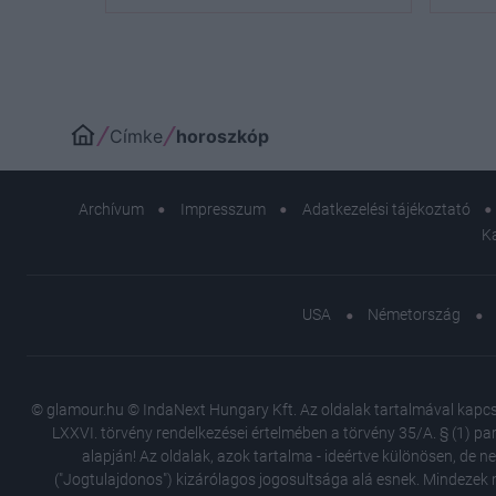
11-
Címke
horoszkóp
Archívum
Impresszum
Adatkezelési tájékoztató
K
USA
Németország
© glamour.hu © IndaNext Hungary Kft. Az oldalak tartalmával kapcsol
LXXVI. törvény rendelkezései értelmében a törvény 35/A. § (1) par
alapján! Az oldalak, azok tartalma - ideértve különösen, de n
("Jogtulajdonos") kizárólagos jogosultsága alá esnek. Mindezek m