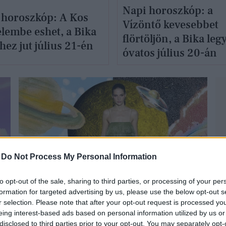
Napi horoszkóp: a
 horoszkóp: A Kos
Vízöntő kevesebbet
elembe eshet, a Bika
flörtöljön, a Bika leg
ez jut július 21-én
óvatos július 20-án
-
Do Not Process My Personal Information
GLAMOUR HOROSZKÓP
to opt-out of the sale, sharing to third parties, or processing of your per
formation for targeted advertising by us, please use the below opt-out s
r selection. Please note that after your opt-out request is processed y
eing interest-based ads based on personal information utilized by us or
disclosed to third parties prior to your opt-out. You may separately opt-