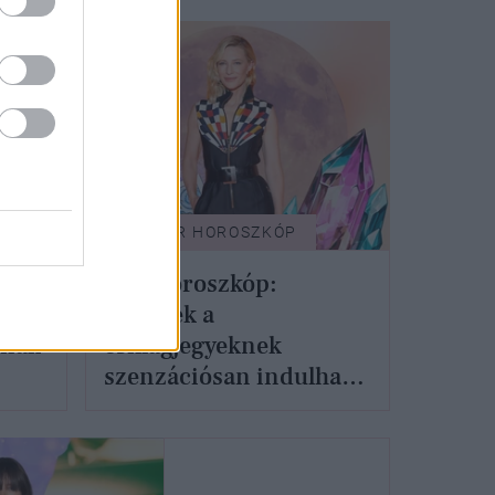
GLAMOUR HOROSZKÓP
Kos
Heti horoszkóp:
 a
Ezeknek a
nnak
csillagjegyeknek
szenzációsan indulhat
30.
az új év - december 30 -
január 5.