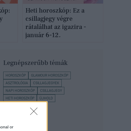
kóp:
Heti horoszkóp: Ez a
y
csillagjegy végre
rátalálhat az igazira -
január 6-12.
Legnépszerűbb témák
HOROSZKÓP
GLAMOUR HOROSZKÓP
ASZTROLÓGIA
CSILLAGJEGYEK
NAPI HOROSZKÓP
CSILLAGJEGY
HETI HOROSZKÓP
ÚJHOLD
VÍZÖNTŐ CSILLAGJEGY
sonal or