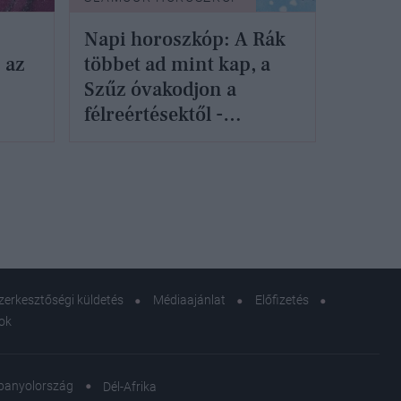
Napi horoszkóp: A Rák
 az
többet ad mint kap, a
Szűz óvakodjon a
félreértésektől -
december 25.
olsó
zerkesztőségi küldetés
Médiaajánlat
Előfizetés
sok
panyolország
Dél-Afrika