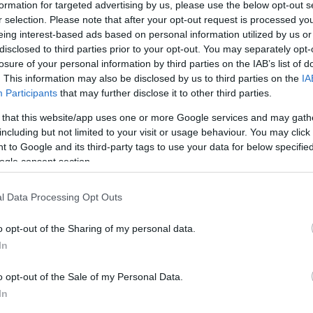
formation for targeted advertising by us, please use the below opt-out s
r selection. Please note that after your opt-out request is processed y
Bak éves horoszkóp: 2025-ben
eing interest-based ads based on personal information utilized by us or
disclosed to third parties prior to your opt-out. You may separately opt-
álomesküvő és varázslatos
losure of your personal information by third parties on the IAB’s list of
erotikus élmények várhatnak rád
. This information may also be disclosed by us to third parties on the
IA
Participants
that may further disclose it to other third parties.
 that this website/app uses one or more Google services and may gath
including but not limited to your visit or usage behaviour. You may click 
 to Google and its third-party tags to use your data for below specifi
ogle consent section.
OUR HOROSZKÓP
GLAMOUR HOROSZKÓP
l Data Processing Opt Outs
o opt-out of the Sharing of my personal data.
In
flexió és
Napi horoszkóp: A 
o opt-out of the Sale of my Personal Data.
tervezés: ez vár
uralkodjon az
In
 a retrográd
indulatain, a Skorpi