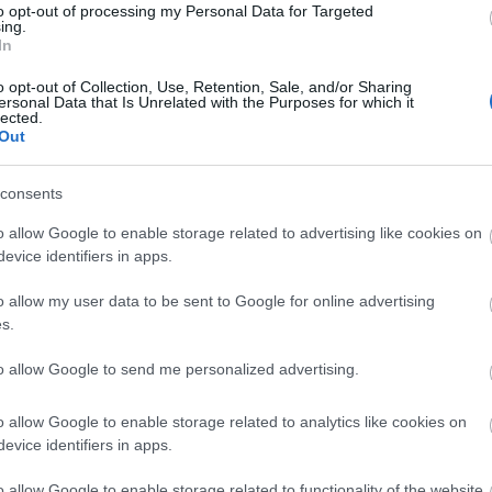
to opt-out of processing my Personal Data for Targeted
szakban 2025-ben a
fejest ugorhat a
ing.
In
lagok szerint
munkába - január 3
o opt-out of Collection, Use, Retention, Sale, and/or Sharing
ersonal Data that Is Unrelated with the Purposes for which it
lected.
Out
consents
o allow Google to enable storage related to advertising like cookies on
evice identifiers in apps.
GLAMOUR HOROSZKÓP
o allow my user data to be sent to Google for online advertising
Napi horoszkóp:
s.
Ezeknek a
csillagjegyeknek
to allow Google to send me personalized advertising.
zseniálisan indul
o allow Google to enable storage related to analytics like cookies on
2025 - január 1.
evice identifiers in apps.
o allow Google to enable storage related to functionality of the website