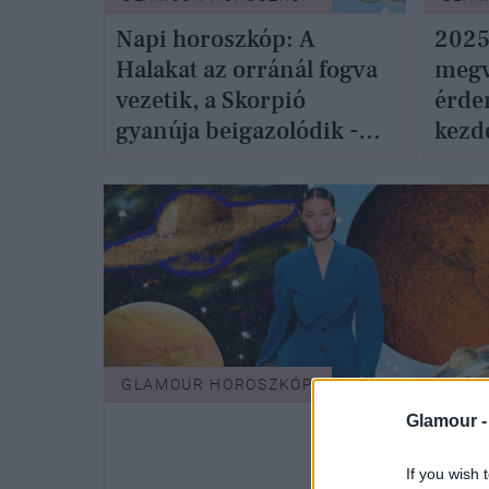
Napi horoszkóp: A
2025
Halakat az orránál fogva
megv
vezetik, a Skorpió
érde
gyanúja beigazolódik -
kezd
január 6.
szer
GLAMOUR HOROSZKÓP
Glamour 
If you wish 