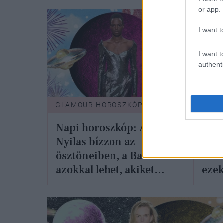
or app.
I want t
I want t
authenti
GLAMOUR HOROSZKÓP
GLAM
Napi horoszkóp: A
Elje
Nyilas bízzon az
utaz
ösztöneiben, a Bak ma
well
azokkal lehet, akiket
eze
igazán szeret -
csil
december 31.
emlé
janu