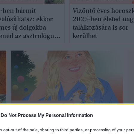
-ben bármit
Vízöntő éves horosz
alósíthatsz: ekkor
2025-ben életed nag
mes új dolgokba
találkozására is sor
ened az asztrológus
kerülhet
int
GLAMOUR HOROSZKÓP
-
Do Not Process My Personal Information
to opt-out of the sale, sharing to third parties, or processing of your per