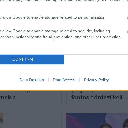
o allow Google to enable storage related to personalization.
o allow Google to enable storage related to security, including
cation functionality and fraud prevention, and other user protection.
CONFIRM
OUR HOROSZKÓP
GLAMOUR HOROSZKÓP
gyzés, külföldi
Napi horoszkóp: A 
Data Deletion
Data Access
Privacy Policy
ás és
figyeljen oda jobban
nesshétvége:
párjára, az Oroszlá
knek a
fontos döntést kell
lagjegyeknek
hoznia - december 
kezetes lesz a
ár - Havi horoszkóp