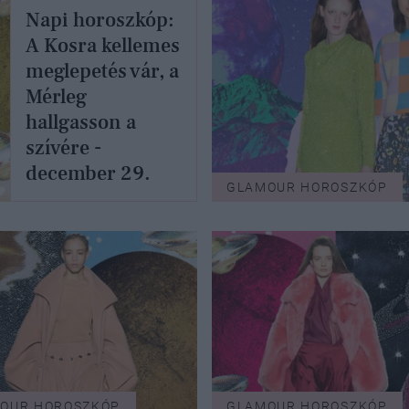
Napi horoszkóp:
A Kosra kellemes
meglepetés vár, a
Mérleg
hallgasson a
szívére -
december 29.
GLAMOUR HOROSZKÓP
OUR HOROSZKÓP
GLAMOUR HOROSZKÓP