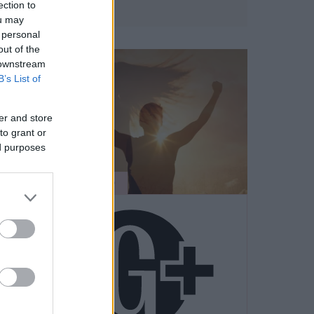
ection to
ou may
 personal
out of the
 downstream
B’s List of
er and store
to grant or
ed purposes
ÉLETMÓD
Bika
ó