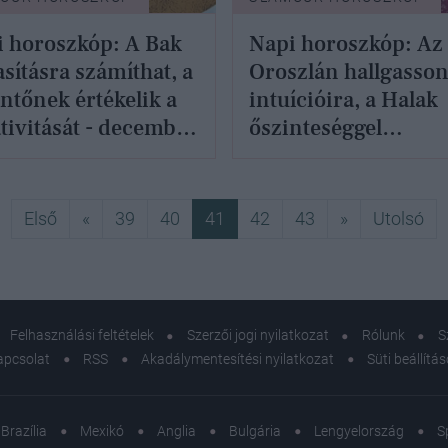
 horoszkóp: A Bak
Napi horoszkóp: Az
asításra számíthat, a
Oroszlán hallgasson
ntőnek értékelik a
intuícióira, a Halak
tivitását - december
őszinteséggel
elsimíthatja a
konfliktusokat -
december 26.
Első
Előző
Következő
Ut
Első
«
39
40
41
42
43
»
Utolsó
Felhasználási feltételek
Szerzői jogi nyilatkozat
Rólunk
S
apcsolat
RSS
Akadálymentesítési nyilatkozat
Süti beállítá
Brazília
Mexikó
Anglia
Bulgária
Lengyelország
S