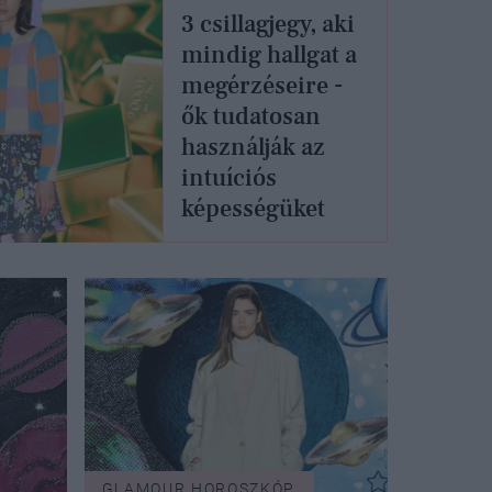
3 csillagjegy, aki
mindig hallgat a
megérzéseire -
ők tudatosan
használják az
intuíciós
képességüket
GLAMOUR HOROSZKÓP