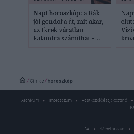
Napi horoszkóp: a Rák
Napi
jól gondolja át, mit akar,
elut
az Ikrek váratlan
Vízö
kalandra számíthat -
krea
december 28.
27.
Címke
horoszkóp
Archívum
Impresszum
Adatkezelési tájékoztató
K
USA
Németország