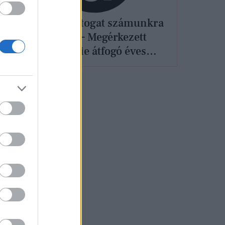
Mit tartogat számunkra
.
2025? – Megérkezett
Selenvie átfogó éves
előrejelzése