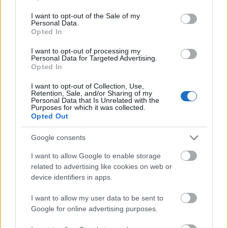
use your data for below specified purposes in below Google
consent section.
I want to opt-out of the Sale of my
Personal Data.
Opted In
I want to opt-out of processing my
GLAMOUR HOROSZKÓP
Personal Data for Targeted Advertising.
Opted In
Napi horoszkóp: A Kosra különleges
I want to opt-out of Collection, Use,
találkozó várhat, az Oroszlán
Retention, Sale, and/or Sharing of my
Personal Data that Is Unrelated with the
népszerűségre tehet szert - május
Purposes for which it was collected.
Opted Out
27.
Google consents
I want to allow Google to enable storage
related to advertising like cookies on web or
device identifiers in apps.
I want to allow my user data to be sent to
Google for online advertising purposes.