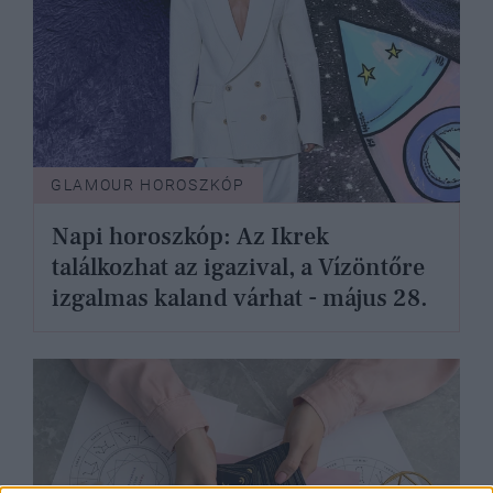
GLAMOUR HOROSZKÓP
Napi horoszkóp: Az Ikrek
találkozhat az igazival, a Vízöntőre
izgalmas kaland várhat - május 28.