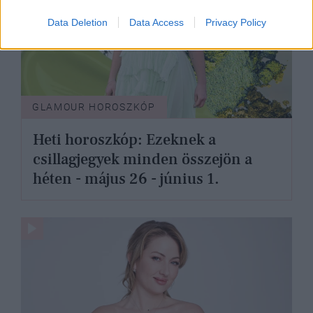
Data Deletion
Data Access
Privacy Policy
GLAMOUR HOROSZKÓP
Heti horoszkóp: Ezeknek a
csillagjegyek minden összejön a
héten - május 26 - június 1.