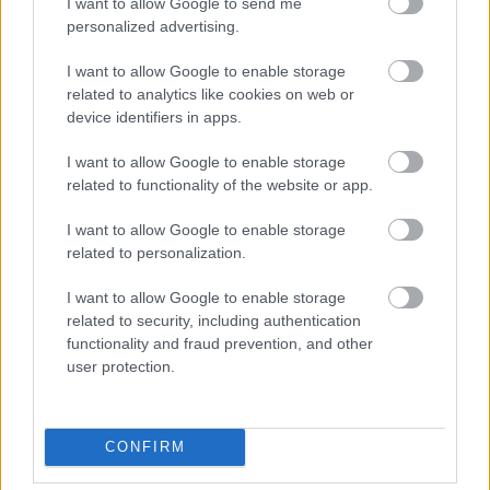
I want to allow Google to send me
personalized advertising.
I want to allow Google to enable storage
related to analytics like cookies on web or
device identifiers in apps.
GLAMOUR HOROSZKÓP
I want to allow Google to enable storage
related to functionality of the website or app.
Napi horoszkóp: A Vízöntő életébe
beköszönthet a szerelem, a Halak
I want to allow Google to enable storage
related to personalization.
megtalálhatja álmai otthonát -
május 26.
I want to allow Google to enable storage
related to security, including authentication
functionality and fraud prevention, and other
user protection.
CONFIRM