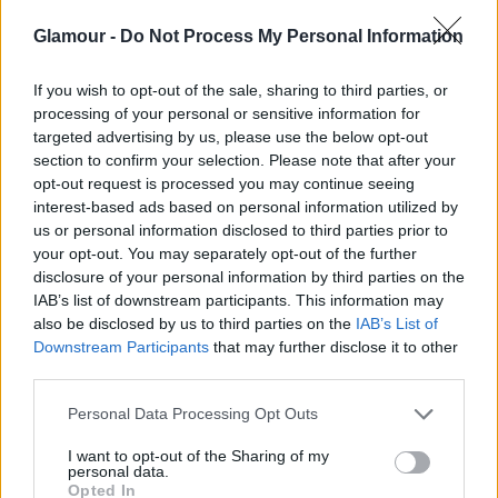
Glamour -
Do Not Process My Personal Information
If you wish to opt-out of the sale, sharing to third parties, or
processing of your personal or sensitive information for
targeted advertising by us, please use the below opt-out
section to confirm your selection. Please note that after your
GLAMOUR HOROSZKÓP
opt-out request is processed you may continue seeing
interest-based ads based on personal information utilized by
Ez az egy dolog az önbecsülésed
us or personal information disclosed to third parties prior to
kulcsa a csillagjegyed szerint:
your opt-out. You may separately opt-out of the further
disclosure of your personal information by third parties on the
nagyon nem mindegy, mivel
IAB’s list of downstream participants. This information may
próbálkozol
also be disclosed by us to third parties on the
IAB’s List of
Downstream Participants
that may further disclose it to other
third parties.
Please note that this website/app uses one or more Google
Personal Data Processing Opt Outs
services and may gather and store information including but
not limited to your visit or usage behaviour. You may click to
I want to opt-out of the Sharing of my
personal data.
grant or deny consent to Google and its third-party tags to
Opted In