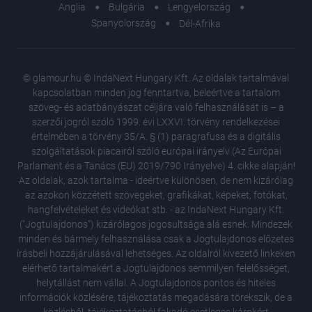
Anglia
Bulgária
Lengyelország
Spanyolország
Dél-Afrika
© glamour.hu © IndaNext Hungary Kft. Az oldalak tartalmával
kapcsolatban minden jog fenntartva, beleértve a tartalom
szöveg- és adatbányászat céljára való felhasználását is – a
szerzői jogról szóló 1999. évi LXXVI. törvény rendelkezései
értelmében a törvény 35/A. § (1) paragrafusa és a digitális
szolgáltatások piacairól szóló európai irányelv (Az Európai
Parlament és a Tanács (EU) 2019/790 Irányelve) 4. cikke alapján!
Az oldalak, azok tartalma - ideértve különösen, de nem kizárólag
az azokon közzétett szövegeket, grafikákat, képeket, fotókat,
hangfelvételeket és videókat stb. - az IndaNext Hungary Kft.
("Jogtulajdonos") kizárólagos jogosultsága alá esnek. Mindezek
minden és bármely felhasználása csak a Jogtulajdonos előzetes
írásbeli hozzájárulásával lehetséges. Az oldalról kivezető linkeken
elérhető tartalmakért a Jogtulajdonos semmilyen felelősséget,
helytállást nem vállal. A Jogtulajdonos pontos és hiteles
információk közlésére, tájékoztatás megadására törekszik, de a