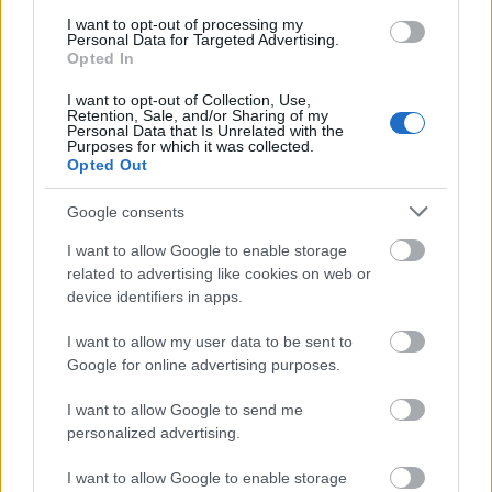
Napi horoszkóp: A Kos ne vállalja
I want to opt-out of processing my
túl magát, a Nyilas találja meg a
Personal Data for Targeted Advertising.
Opted In
munka-magánélet egyensúlyt -
március 13.
I want to opt-out of Collection, Use,
Retention, Sale, and/or Sharing of my
Personal Data that Is Unrelated with the
Purposes for which it was collected.
Opted Out
Google consents
I want to allow Google to enable storage
related to advertising like cookies on web or
device identifiers in apps.
I want to allow my user data to be sent to
Google for online advertising purposes.
GLAMOUR HOROSZKÓP
I want to allow Google to send me
personalized advertising.
Napi horoszkóp: A Szűz hallgasson a
józan eszére, a Mérleg kitartását
I want to allow Google to enable storage