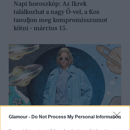
Napi horoszkóp: Az Ikrek
találkozhat a nagy Ő-vel, a Kos
tanuljon meg kompromisszumot
kötni - március 15.
Glamour -
Do Not Process My Personal Information
GLAMOUR HOROSZKÓP