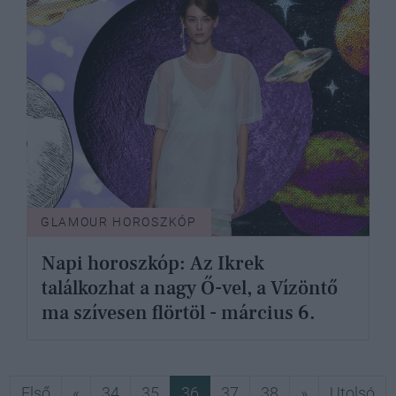
GLAMOUR HOROSZKÓP
Napi horoszkóp: Az Ikrek
találkozhat a nagy Ő-vel, a Vízöntő
ma szívesen flörtöl - március 6.
Első
Előző
Következő
Ut
Első
«
34
35
36
37
38
»
Utolsó