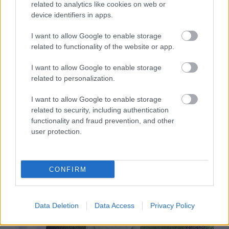
related to analytics like cookies on web or
siker koronázza - március 12.
device identifiers in apps.
I want to allow Google to enable storage
related to functionality of the website or app.
I want to allow Google to enable storage
GLAMOUR HOROSZKÓP
related to personalization.
3 csillagjegy, aki mindenki másnál
I want to allow Google to enable storage
related to security, including authentication
empatikusabb és támogatóbb: nem
functionality and fraud prevention, and other
véletlenül szeretik őket annyian
user protection.
CONFIRM
Data Deletion
Data Access
Privacy Policy