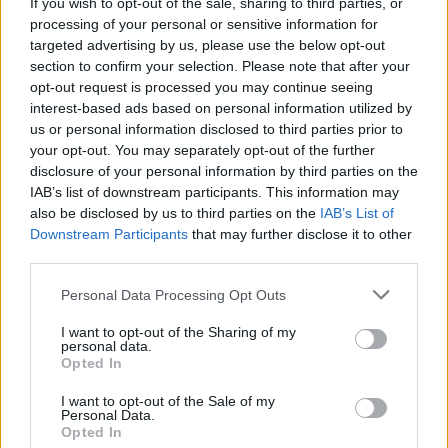
If you wish to opt-out of the sale, sharing to third parties, or
Napi horoszkóp: A Bika valóra
processing of your personal or sensitive information for
targeted advertising by us, please use the below opt-out
válthatja az álmát, a Halak váratlan
section to confirm your selection. Please note that after your
állásajánlatot kaphat - március 14.
opt-out request is processed you may continue seeing
interest-based ads based on personal information utilized by
us or personal information disclosed to third parties prior to
your opt-out. You may separately opt-out of the further
disclosure of your personal information by third parties on the
IAB’s list of downstream participants. This information may
also be disclosed by us to third parties on the
IAB’s List of
Downstream Participants
that may further disclose it to other
third parties.
Please note that this website/app uses one or more Google
Personal Data Processing Opt Outs
services and may gather and store information including but
not limited to your visit or usage behaviour. You may click to
I want to opt-out of the Sharing of my
personal data.
grant or deny consent to Google and its third-party tags to
Opted In
use your data for below specified purposes in below Google
consent section.
I want to opt-out of the Sale of my
GLAMOUR HOROSZKÓP
Personal Data.
Opted In