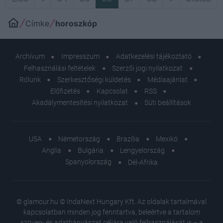
Címke
horoszkóp
Archívum
Impresszum
Adatkezelési tájékoztató
Felhasználási feltételek
Szerzői jogi nyilatkozat
Rólunk
Szerkesztőségi küldetés
Médiaajánlat
Előfizetés
Kapcsolat
RSS
Akadálymentesítési nyilatkozat
Süti beállítások
USA
Németország
Brazília
Mexikó
Anglia
Bulgária
Lengyelország
Spanyolország
Dél-Afrika
© glamour.hu © IndaNext Hungary Kft. Az oldalak tartalmával
kapcsolatban minden jog fenntartva, beleértve a tartalom
szöveg- és adatbányászat céljára való felhasználását is – a