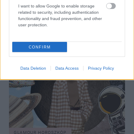
GLAMOUR HOROSZKÓP
I want to allow Google to enable storage
related to security, including authentication
Napi horoszkóp: A Vízöntő a siker
functionality and fraud prevention, and other
kapujában áll, a Halakra érzéki
user protection.
kaland vár - szeptember 25.
CONFIRM
Data Deletion
Data Access
Privacy Policy
GLAMOUR HOROSZKÓP