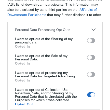
IAB’s list of downstream participants. This information may
also be disclosed by us to third parties on the
IAB’s List of
GLAMOUR HOROSZKÓP
Downstream Participants
that may further disclose it to other
third parties.
Napi horoszkóp: A Mérleg titkos
Please note that this website/app uses one or more Google
vágyai valóra válnak, a Skorpió
Personal Data Processing Opt Outs
services and may gather and store information including but
nem ismer lehetetlent - szeptember
not limited to your visit or usage behaviour. You may click to
I want to opt-out of the Sharing of my
personal data.
26.
grant or deny consent to Google and its third-party tags to
Opted In
use your data for below specified purposes in below Google
consent section.
I want to opt-out of the Sale of my
Personal Data.
Opted In
I want to opt-out of processing my
Personal Data for Targeted Advertising.
Opted In
I want to opt-out of Collection, Use,
Retention, Sale, and/or Sharing of my
Personal Data that Is Unrelated with the
Purposes for which it was collected.
Opted Out