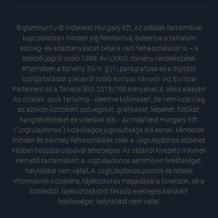
© glamour.hu © IndaNext Hungary Kft. Az oldalak tartalmával
kapcsolatban minden jog fenntartva, beleértve a tartalom
szöveg- és adatbányászat céljára való felhasználását is – a
szerzői jogról szóló 1999. évi LXXVI. törvény rendelkezései
értelmében a törvény 35/A. § (1) paragrafusa és a digitális
szolgáltatások piacairól szóló európai irányelv (Az Európai
Parlament és a Tanács (EU) 2019/790 Irányelve) 4. cikke alapján!
Az oldalak, azok tartalma - ideértve különösen, de nem kizárólag
az azokon közzétett szövegeket, grafikákat, képeket, fotókat,
hangfelvételeket és videókat stb. - az IndaNext Hungary Kft.
("Jogtulajdonos") kizárólagos jogosultsága alá esnek. Mindezek
minden és bármely felhasználása csak a Jogtulajdonos előzetes
írásbeli hozzájárulásával lehetséges. Az oldalról kivezető linkeken
elérhető tartalmakért a Jogtulajdonos semmilyen felelősséget,
helytállást nem vállal. A Jogtulajdonos pontos és hiteles
információk közlésére, tájékoztatás megadására törekszik, de a
közlésből, tájékoztatásból fakadó esetleges károkért
felelősséget, helytállást nem vállal.