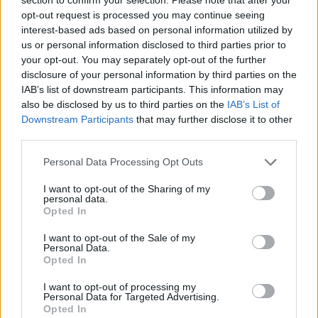
opt-out request is processed you may continue seeing
interest-based ads based on personal information utilized by
us or personal information disclosed to third parties prior to
your opt-out. You may separately opt-out of the further
disclosure of your personal information by third parties on the
IAB’s list of downstream participants. This information may
also be disclosed by us to third parties on the
IAB’s List of
Downstream Participants
that may further disclose it to other
third parties.
Please note that this website/app uses one or more Google
Personal Data Processing Opt Outs
services and may gather and store information including but
not limited to your visit or usage behaviour. You may click to
I want to opt-out of the Sharing of my
personal data.
grant or deny consent to Google and its third-party tags to
GLAMOUR HOROSZKÓP
Opted In
use your data for below specified purposes in below Google
consent section.
Komoly döntés előtt állsz? Ebben a
I want to opt-out of the Sale of my
Personal Data.
hónapban érdemes meghoznod a
Opted In
numerológus szerint
I want to opt-out of processing my
Personal Data for Targeted Advertising.
Opted In