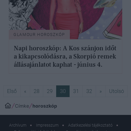
GLAMOUR HOROSZKÓP
Napi horoszkóp: A Kos szánjon időt
a kikapcsolódásra, a Skorpió remek
állásajánlatot kaphat - június 4.
Első
Előző
Következő
Ut
Első
«
28
29
30
31
32
»
Utolsó
Címke
horoszkóp
Archívum
Impresszum
Adatkezelési tájékoztató