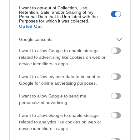
I want to opt-out of Collection, Use,
Retention, Sale, and/or Sharing of my
Personal Data that Is Unrelated with the
Purposes for which it was collected.
Opted Out
Google consents
I want to allow Google to enable storage
related to advertising like cookies on web or
device identifiers in apps.
GLAMOUR HOROSZKÓP
I want to allow my user data to be sent to
Napi horoszkóp: A Rák törekedjen
Google for online advertising purposes.
az egyensúlyra, a Szűz engedjen
I want to allow Google to send me
teret az érzelmeinek - június 12.
personalized advertising.
I want to allow Google to enable storage
related to analytics like cookies on web or
device identifiers in apps.