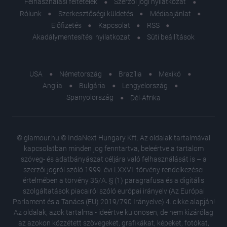
Felhasználási feltételek
Szerzői jogi nyilatkozat
Rólunk
Szerkesztőségi küldetés
Médiaajánlat
Előfizetés
Kapcsolat
RSS
Akadálymentesítési nyilatkozat
Süti beállítások
USA
Németország
Brazília
Mexikó
Anglia
Bulgária
Lengyelország
Spanyolország
Dél-Afrika
© glamour.hu © IndaNext Hungary Kft. Az oldalak tartalmával
kapcsolatban minden jog fenntartva, beleértve a tartalom
szöveg- és adatbányászat céljára való felhasználását is – a
szerzői jogról szóló 1999. évi LXXVI. törvény rendelkezései
értelmében a törvény 35/A. § (1) paragrafusa és a digitális
szolgáltatások piacairól szóló európai irányelv (Az Európai
Parlament és a Tanács (EU) 2019/790 Irányelve) 4. cikke alapján!
Az oldalak, azok tartalma - ideértve különösen, de nem kizárólag
az azokon közzétett szövegeket, grafikákat, képeket, fotókat,