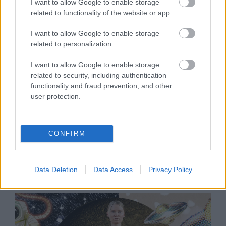
I want to allow Google to enable storage
related to functionality of the website or app.
I want to allow Google to enable storage
related to personalization.
I want to allow Google to enable storage
related to security, including authentication
functionality and fraud prevention, and other
user protection.
GLAMOUR HOROSZKÓP
CONFIRM
Napi horoszkóp: A Bikát a tenyerén
hordozzák, a Szűz jó üzletet köthet -
június 11.
Data Deletion
Data Access
Privacy Policy