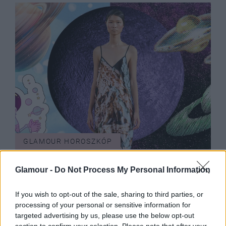
GLAMOUR HOROSZKÓP
Napi horoszkóp: A Szűz könnyen
Glamour -
Do Not Process My Personal Information
munkamániássá válhat, a Mérlegnél
családi konfliktus alakulhat ki -
If you wish to opt-out of the sale, sharing to third parties, or
június 13.
processing of your personal or sensitive information for
targeted advertising by us, please use the below opt-out
section to confirm your selection. Please note that after your