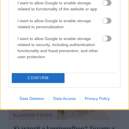
I want to allow Google to enable storage
related to functionality of the website or app.
I want to allow Google to enable storage
Az őszi
related to personalization.
újratervezés művészete: hogyan
I want to allow Google to enable storage
küzdjük le a szezonális szorongást?
related to security, including authentication
functionality and fraud prevention, and other
user protection.
CONFIRM
Data Deletion
Data Access
Privacy Policy
GLAMOUR POWER
Ki irányít a karrieredben? Te vagy a