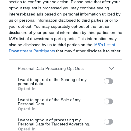
section to confirm your selection. Please note that after your
opt-out request is processed you may continue seeing
interest-based ads based on personal information utilized by
GLAMOUR POWER
us or personal information disclosed to third parties prior to
3 pszichológiai megoldás, ha végre
your opt-out. You may separately opt-out of the further
disclosure of your personal information by third parties on the
csúcsra akarod járatni a karriered
IAB’s list of downstream participants. This information may
also be disclosed by us to third parties on the
IAB’s List of
Downstream Participants
that may further disclose it to other
third parties.
Please note that this website/app uses one or more Google
Personal Data Processing Opt Outs
services and may gather and store information including but
not limited to your visit or usage behaviour. You may click to
I want to opt-out of the Sharing of my
personal data.
grant or deny consent to Google and its third-party tags to
Opted In
use your data for below specified purposes in below Google
consent section.
I want to opt-out of the Sale of my
Personal Data.
Opted In
I want to opt-out of processing my
Personal Data for Targeted Advertising.
Opted In
GLAMOUR POWER