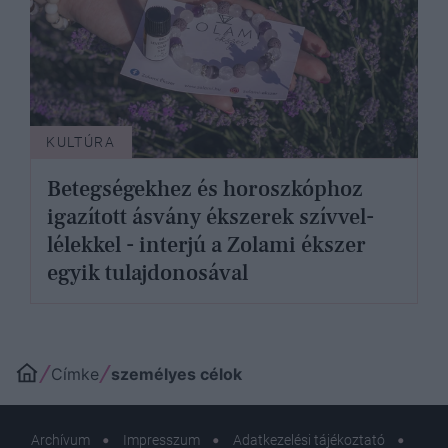
KULTÚRA
Betegségekhez és horoszkóphoz
igazított ásvány ékszerek szívvel-
lélekkel - interjú a Zolami ékszer
egyik tulajdonosával
Címke
személyes célok
Archívum
Impresszum
Adatkezelési tájékoztató