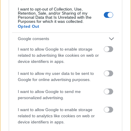
Tényleg olyan fontos a motiváció? A
I want to opt-out of Collection, Use,
Retention, Sale, and/or Sharing of my
szervezetpszichológus szerint
Personal Data that Is Unrelated with the
Purposes for which it was collected.
egyáltalán nem feltétele a sikernek
Opted Out
Google consents
I want to allow Google to enable storage
related to advertising like cookies on web or
device identifiers in apps.
I want to allow my user data to be sent to
Google for online advertising purposes.
I want to allow Google to send me
personalized advertising.
ÉLETMÓD
I want to allow Google to enable storage
related to analytics like cookies on web or
device identifiers in apps.