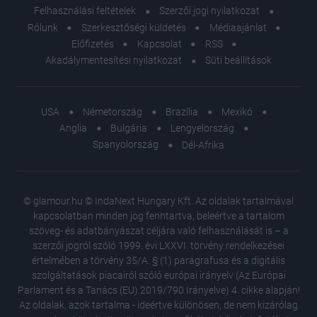
Felhasználási feltételek
Szerzői jogi nyilatkozat
Rólunk
Szerkesztőségi küldetés
Médiaajánlat
Előfizetés
Kapcsolat
RSS
Akadálymentesítési nyilatkozat
Süti beállítások
USA
Németország
Brazília
Mexikó
Anglia
Bulgária
Lengyelország
Spanyolország
Dél-Afrika
© glamour.hu © IndaNext Hungary Kft. Az oldalak tartalmával
kapcsolatban minden jog fenntartva, beleértve a tartalom
szöveg- és adatbányászat céljára való felhasználását is – a
szerzői jogról szóló 1999. évi LXXVI. törvény rendelkezései
értelmében a törvény 35/A. § (1) paragrafusa és a digitális
szolgáltatások piacairól szóló európai irányelv (Az Európai
Parlament és a Tanács (EU) 2019/790 Irányelve) 4. cikke alapján!
Az oldalak, azok tartalma - ideértve különösen, de nem kizárólag