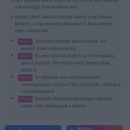
Egy légiutas-kísérő elárulta: ezért nem kapcsolja ki
a biztonsági övet utasként sem
Sosem látott esküvői fotókat osztott meg Emma
Roberts, a legintimebb pillanatot is közszemlére
tette a színésznő
Személyiségteszt: most kiderül, mit
FEMINA
gondol rólad a környezeted
Ki nem találod, melyik az a 6 település,
FEMINA
ahol a legtöbb 100 millió forint feletti házat
adják el
Te elhiszed, ami az élelmiszerek
DÍVÁNY
csomagolására van írva? Így ellenőrzik, valósak-e
a tápértékadatok
Kiderült: krónikus fáradtságot okozhat
DÍVÁNY
ennek a két vitaminnak a hiánya
Küldés