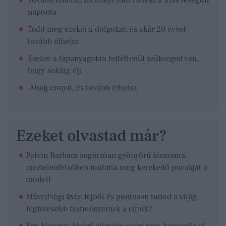
Tovább élhetsz, ha ennyi időt töltesz a friss levegőn
naponta
Tedd meg ezeket a dolgokat, és akár 20 évvel
tovább élhetsz
Ezekre a tápanyagokra feltétlenül szükséged van,
hogy sokáig élj
Aludj ennyit, és tovább élhetsz
Ezeket olvastad már?
Palvin Barbara sugárzóan gyönyörű kismama,
meztelenfelsőben mutatta meg kerekedő pocakját a
modell
Műveltségi kvíz: fejből és pontosan tudod a világ
leghíresebb festményeinek a címét?