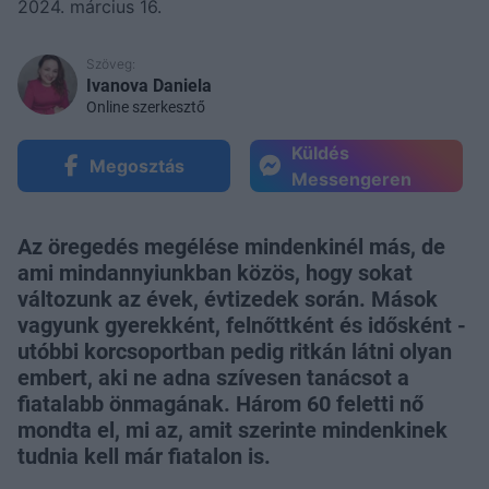
2024. március 16.
Szöveg:
Ivanova Daniela
Online szerkesztő
Küldés
Megosztás
Messengeren
Az öregedés megélése mindenkinél más, de
ami mindannyiunkban közös, hogy sokat
változunk az évek, évtizedek során. Mások
vagyunk gyerekként, felnőttként és idősként -
utóbbi korcsoportban pedig ritkán látni olyan
embert, aki ne adna szívesen tanácsot a
fiatalabb önmagának. Három 60 feletti nő
mondta el, mi az, amit szerinte mindenkinek
tudnia kell már fiatalon is.