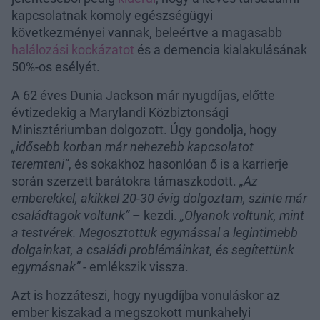
kapcsolatnak komoly egészségügyi
következményei vannak, beleértve a magasabb
halálozási kockázatot
és a demencia kialakulásának
50%-os esélyét.
A 62 éves Dunia Jackson már nyugdíjas, előtte
évtizedekig a Marylandi Közbiztonsági
Minisztériumban dolgozott. Úgy gondolja, hogy
„idősebb korban már nehezebb kapcsolatot
teremteni”
, és sokakhoz hasonlóan ő is a karrierje
során szerzett barátokra támaszkodott.
„Az
emberekkel, akikkel 20-30 évig dolgoztam, szinte már
családtagok voltunk”
– kezdi.
„Olyanok voltunk, mint
a testvérek. Megosztottuk egymással a legintimebb
dolgainkat, a családi problémáinkat, és segítettünk
egymásnak” -
emlékszik vissza.
Azt is hozzáteszi, hogy nyugdíjba vonuláskor az
ember kiszakad a megszokott munkahelyi