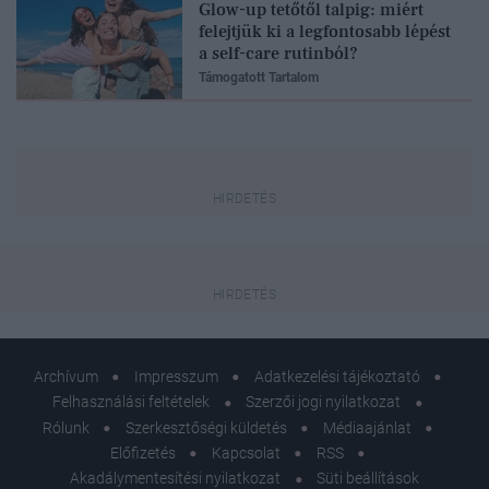
Glow-up tetőtől talpig: miért
felejtjük ki a legfontosabb lépést
a self-care rutinból?
Támogatott Tartalom
Archívum
Impresszum
Adatkezelési tájékoztató
Felhasználási feltételek
Szerzői jogi nyilatkozat
Rólunk
Szerkesztőségi küldetés
Médiaajánlat
Előfizetés
Kapcsolat
RSS
Akadálymentesítési nyilatkozat
Süti beállítások