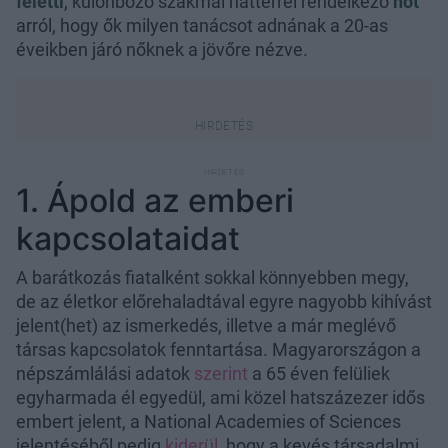
feletti
, különböző szakmai háttérrel rendelkező
nőt
arról, hogy ők milyen tanácsot adnának a 20-as
éveikben járó nőknek a jövőre nézve.
1. Ápold az emberi
kapcsolataidat
A barátkozás fiatalként sokkal könnyebben megy,
de az életkor előrehaladtával egyre nagyobb kihívást
jelent(het) az ismerkedés, illetve a már meglévő
társas kapcsolatok fenntartása. Magyarországon a
népszámlálási adatok
szerint
a 65 éven felüliek
egyharmada él egyedül, ami közel hatszázezer idős
embert jelent, a National Academies of Sciences
jelentéséből pedig
kiderül
, hogy a kevés társadalmi