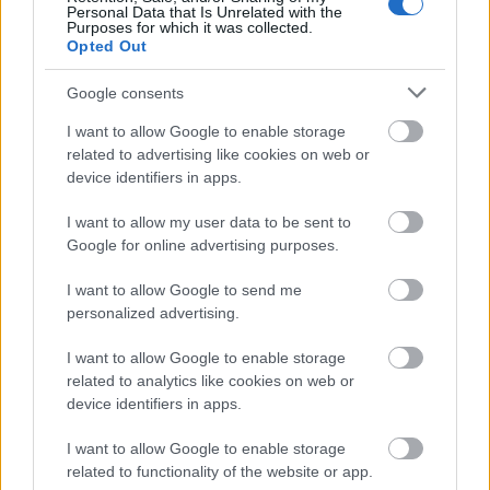
változással is meg kell békélni:
„Néha változnod kell.
Personal Data that Is Unrelated with the
Purposes for which it was collected.
Néhány dolgot egyszerűen el kell engedned. És
Opted Out
néhány dolgot fel kell venned, amelyek segíthetnek
majd neked. Ez egy küzdelem lesz, de meg kell tenned
Google consents
az életedért”.
I want to allow Google to enable storage
related to advertising like cookies on web or
Az, hogy képesek vagyunk alkalmazkodni a
device identifiers in apps.
körülményekhez – több területen, beleértve a
karriert
, a
magánéletet
és az
egészséget
– olyan
I want to allow my user data to be sent to
tulajdonság, amely az élettel való nagyobb
Google for online advertising purposes.
elégedettséghez és jóléthez is kapcsolódik.
„Nem
mondom, hogy a dolgok nem próbálnak kopogtatni
I want to allow Google to send me
personalized advertising.
az ajtódon – a lelki állapotod, a
depressziód
, még a
fizikai egészséged is”
– mondja Crawley, de
I want to allow Google to enable storage
„méltóságteljesen kell növekedned, tudod?”
related to analytics like cookies on web or
device identifiers in apps.
I want to allow Google to enable storage
related to functionality of the website or app.