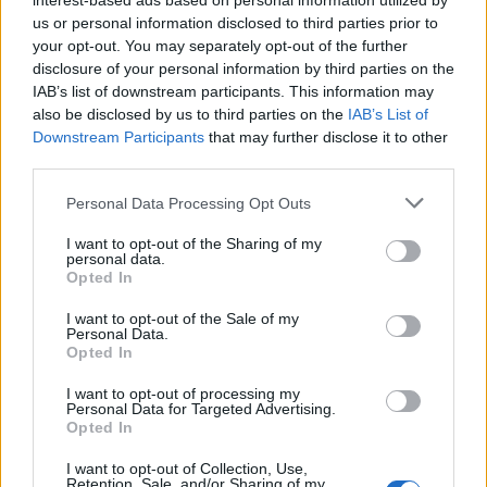
interest-based ads based on personal information utilized by
us or personal information disclosed to third parties prior to
your opt-out. You may separately opt-out of the further
disclosure of your personal information by third parties on the
A kutatások azt mutatják, hogy a célok és az azok
IAB’s list of downstream participants. This information may
elérésére vonatkozó konkrét tervek – vagy
also be disclosed by us to third parties on the
IAB’s List of
Downstream Participants
that may further disclose it to other
egyszerűen csak a lejegyzésük – nemcsak
pozitív
third parties.
hatással vannak
a jólétére, de segíthetnek
átvészelni a nehéz időszakokat is. Különböző
Please note that this website/app uses one or more Google
Personal Data Processing Opt Outs
felmérések azt is kimutatták, hogy az életcél
services and may gather and store information including but
not limited to your visit or usage behaviour. You may click to
I want to opt-out of the Sharing of my
nemcsak nagyobb boldogságot és elégedettséget
personal data.
grant or deny consent to Google and its third-party tags to
eredményez, hanem jobb fizikai egészséget is,
Opted In
use your data for below specified purposes in below Google
beleértve a
hosszabb élettartamot
.
consent section.
I want to opt-out of the Sale of my
Personal Data.
3. Békélj meg a változással
Opted In
Míg az idősödést gyakran úgy ábrázolják, mint egy
I want to opt-out of processing my
Personal Data for Targeted Advertising.
folyamatot, amikor egyre biztosabbá válsz abban,
Opted In
hogy ki vagy, a 64 éves Kim Crawley, egy Baltimore-i
volt gondozó szerint az önmagadat érintő
I want to opt-out of Collection, Use,
Retention, Sale, and/or Sharing of my