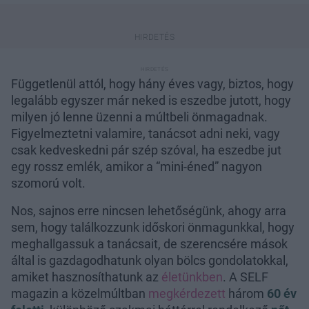
Függetlenül attól, hogy hány éves vagy, biztos, hogy
legalább egyszer már neked is eszedbe jutott, hogy
milyen jó lenne üzenni a múltbeli önmagadnak.
Figyelmeztetni valamire, tanácsot adni neki, vagy
csak kedveskedni pár szép szóval, ha eszedbe jut
egy rossz emlék, amikor a “mini-éned” nagyon
szomorú volt.
Nos, sajnos erre nincsen lehetőségünk, ahogy arra
sem, hogy találkozzunk időskori önmagunkkal, hogy
meghallgassuk a tanácsait, de szerencsére mások
által is gazdagodhatunk olyan bölcs gondolatokkal,
amiket hasznosíthatunk az
életünkben
. A SELF
magazin a közelmúltban
megkérdezett
három
60 év