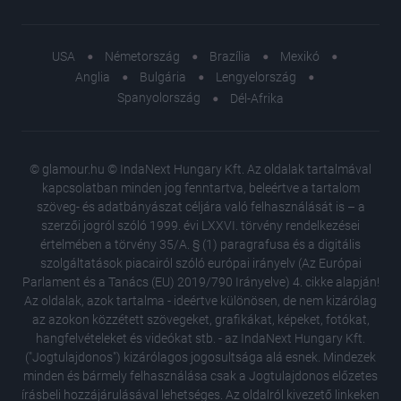
USA
Németország
Brazília
Mexikó
Anglia
Bulgária
Lengyelország
Spanyolország
Dél-Afrika
© glamour.hu © IndaNext Hungary Kft. Az oldalak tartalmával
kapcsolatban minden jog fenntartva, beleértve a tartalom
szöveg- és adatbányászat céljára való felhasználását is – a
szerzői jogról szóló 1999. évi LXXVI. törvény rendelkezései
értelmében a törvény 35/A. § (1) paragrafusa és a digitális
szolgáltatások piacairól szóló európai irányelv (Az Európai
Parlament és a Tanács (EU) 2019/790 Irányelve) 4. cikke alapján!
Az oldalak, azok tartalma - ideértve különösen, de nem kizárólag
az azokon közzétett szövegeket, grafikákat, képeket, fotókat,
hangfelvételeket és videókat stb. - az IndaNext Hungary Kft.
("Jogtulajdonos") kizárólagos jogosultsága alá esnek. Mindezek
minden és bármely felhasználása csak a Jogtulajdonos előzetes
írásbeli hozzájárulásával lehetséges. Az oldalról kivezető linkeken