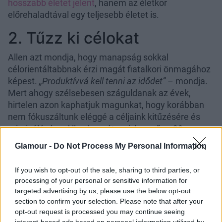
hosszabb életet jelent
, hanem az életkor
előrehaladtával egy teljesebb életet is.
2. Tűzz ki célokat
Allen azt mondja, hogy manapság sokkal
célorientáltabbnak érzi magát fiatalkori önmagához
képest.
„Produktívvá kell tenni az idődet”
– mondja.
Mert ahogy szélsebesen száguldanak az évek,
hirtelen azon kaphatjuk magunkat, hogy korábban
nem fókuszáltunk eléggé a céljaink kitűzésére és
priorizálására. Allen hozzáteszi, hogy ő
„a 20-as
éveiben nem figyelt eléggé oda”
erre.
„A 30-as és a
Glamour -
Do Not Process My Personal Information
40-es éveimben születtek a gyermekeim, és most
találtam vissza önmagamhoz”
- teszi hozzá.
If you wish to opt-out of the sale, sharing to third parties, or
„Gondold át, mit akarsz csinálni, és mindig e felé
processing of your personal or sensitive information for
haladj – valami olyasmi felé, amiben el tudsz mélyülni
targeted advertising by us, please use the below opt-out
és átadni magadat neki.”
section to confirm your selection. Please note that after your
opt-out request is processed you may continue seeing