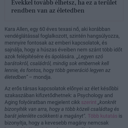
Évekkel tovább élhetsz, ha ez a terület
rendben van az életedben
Kara Allen, egy 60 éves texasi nő, aki korábban
vendéglátással foglalkozott, szintén hangsúlyozza,
mennyire fontosak az emberi kapcsolatok, és
sajnálja, hogy a húszas éveiben nem szánt több időt
azok felépítésére és ápolására.
„Legyen szó
barátokról, családról, mindig sok embernek kell
lennie, és fontos, hogy több generáció legyen az
életedben”
– mondja.
Az erős társas kapcsolatok előnyei az élet későbbi
szakaszában kifizetődhetnek: a Psychology and
Aging folyóiratban megjelent cikk
szerint
„konkrét
bizonyíték van arra, hogy a több közeli családtag és
barát jelenléte csökkenti a magányt".
Több
kutatás
is
bizonyítja, hogy a kevesebb magány nemcsak