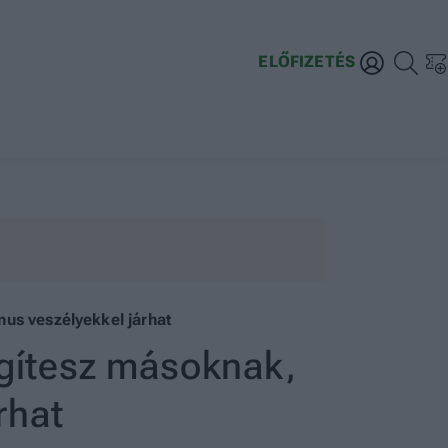
ELŐFIZETÉS
mus veszélyekkel járhat
egítesz másoknak,
rhat