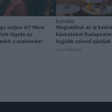
ÉLETMÓD
agy szájon át? Most
Megtaláltuk az új kedv
lyik légzés az
kávézónkat Budapesten
sebb a szakember
legjobb szívvel ajánljuk
Csáti Melinda
l