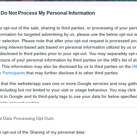
-
Do Not Process My Personal Information
to opt-out of the sale, sharing to third parties, or processing of your per
formation for targeted advertising by us, please use the below opt-out s
r selection. Please note that after your opt-out request is processed y
eing interest-based ads based on personal information utilized by us or
disclosed to third parties prior to your opt-out. You may separately opt-
losure of your personal information by third parties on the IAB’s list of
. This information may also be disclosed by us to third parties on the
IA
Participants
that may further disclose it to other third parties.
 that this website/app uses one or more Google services and may gath
ól vagy ételosztásról, az altruizmussal nem csak másoknak s
including but not limited to your visit or usage behaviour. You may click 
 to Google and its third-party tags to use your data for below specifi
ogle consent section.
, magaddal is jót teszel. Kutatások bizonyítottá
l Data Processing Opt Outs
 pozitív mentális egészséggel és jóléttel. Csak o
 hogy az ember ne essen át a ló túloldalára, mik
o opt-out of the Sharing of my personal data.