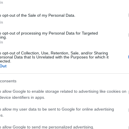
In
o opt-out of the Sale of my Personal Data.
gyet fog érteni abban: adni, valamint jót cseleked
In
bert és nem azért, mert mikor a tükörbe néz egy fény
to opt-out of processing my Personal Data for Targeted
ing.
 járhat az utcán, mivel elmondhatja magáról: önze
In
s varázsa abban rejlik, hogy aki ad, az tényleg sz
o opt-out of Collection, Use, Retention, Sale, and/or Sharing
cserébe, ugyanis neki maga a tudat a jutalom, hog
ersonal Data that Is Unrelated with the Purposes for which it
lected.
saját szemével látja annak az embernek – vagy közö
Out
consents
 meg az agy, hogy önzetlenül adh
o allow Google to enable storage related to advertising like cookies on
evice identifiers in apps.
o allow my user data to be sent to Google for online advertising
s.
to allow Google to send me personalized advertising.