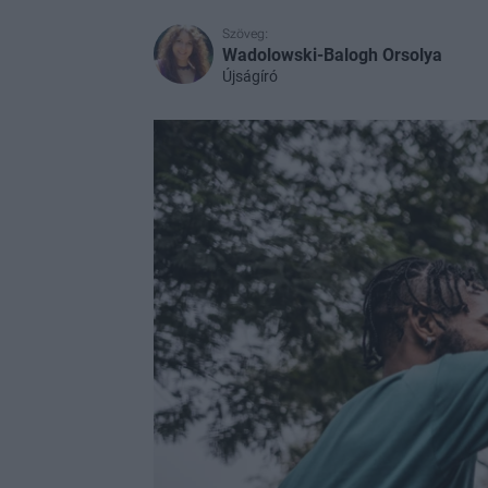
Szöveg:
Wadolowski-Balogh Orsolya
Újságíró