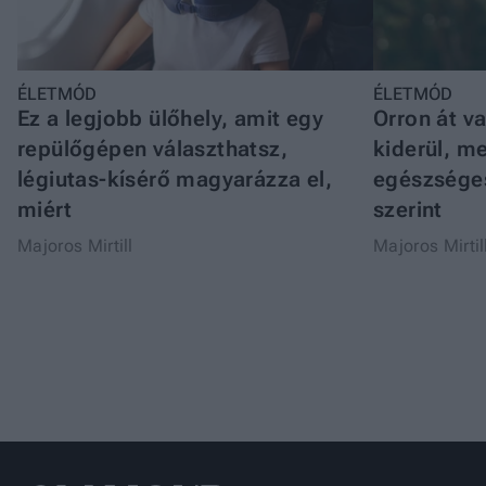
ÉLETMÓD
ÉLETMÓD
Ez a legjobb ülőhely, amit egy
Orron át v
repülőgépen választhatsz,
kiderül, me
légiutas-kísérő magyarázza el,
egészsége
miért
szerint
Majoros Mirtill
Majoros Mirtil