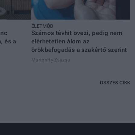
ÉLETMÓD
enc
Számos tévhit övezi, pedig nem
, és a
elérhetetlen álom az
örökbefogadás a szakértő szerint
Mártonffy Zsuzsa
ÖSSZES CIKK