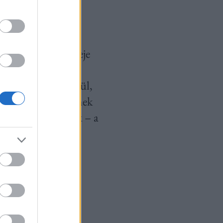
ni jó dolog. Jó
lő glóriát lát a feje
tlenül segít
ívből teszi, anélkül,
y jobb lett valakinek
sségnek, élőlénynek – a
at