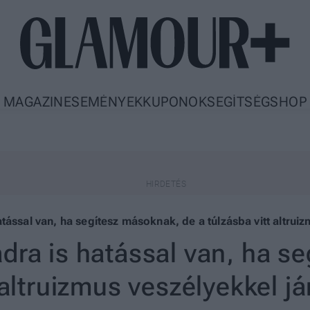
MAGAZIN
ESEMÉNYEK
KUPONOK
SEGÍTSÉG
SHOP
tással van, ha segítesz másoknak, de a túlzásba vitt altruiz
dra is hatással van, ha s
 altruizmus veszélyekkel já