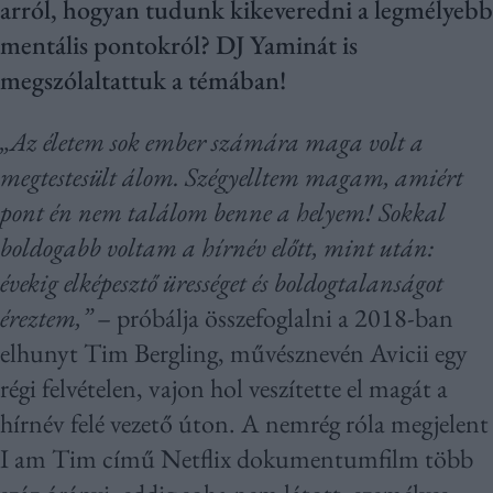
arról, hogyan tudunk kikeveredni a legmélyebb
mentális pontokról? DJ Yaminát is
megszólaltattuk a témában!
„Az életem sok ember számára maga volt a
megtestesült álom. Szégyelltem magam, amiért
pont én nem találom benne a helyem! Sokkal
boldogabb voltam a hírnév előtt, mint után:
évekig elképesztő ürességet és boldogtalanságot
éreztem,”
– próbálja összefoglalni a 2018-ban
elhunyt Tim Bergling, művésznevén Avicii egy
régi felvételen, vajon hol veszítette el magát a
hírnév felé vezető úton. A nemrég róla megjelent
I am Tim című Netflix dokumentumfilm több