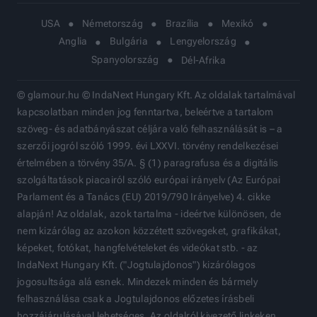
USA
Németország
Brazília
Mexikó
Anglia
Bulgária
Lengyelország
Spanyolország
Dél-Afrika
© glamour.hu © IndaNext Hungary Kft. Az oldalak tartalmával
kapcsolatban minden jog fenntartva, beleértve a tartalom
szöveg- és adatbányászat céljára való felhasználását is – a
szerzői jogról szóló 1999. évi LXXVI. törvény rendelkezései
értelmében a törvény 35/A. § (1) paragrafusa és a digitális
szolgáltatások piacairól szóló európai irányelv (Az Európai
Parlament és a Tanács (EU) 2019/790 Irányelve) 4. cikke
alapján! Az oldalak, azok tartalma - ideértve különösen, de
nem kizárólag az azokon közzétett szövegeket, grafikákat,
képeket, fotókat, hangfelvételeket és videókat stb. - az
IndaNext Hungary Kft. ("Jogtulajdonos") kizárólagos
jogosultsága alá esnek. Mindezek minden és bármely
felhasználása csak a Jogtulajdonos előzetes írásbeli
hozzájárulásával lehetséges. Az oldalról kivezető linkeken