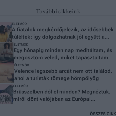
További cikkeink
ÉLETMÓD
A fiatalok megkérdőjelezik, az idősebbek
túlélték: így dolgozhatnak jól együtt a
generációk
ÉLETMÓD
Egy hónapig minden nap meditáltam, és
megosztom veled, miket tapasztaltam
ÉLETMÓD
Velence legszebb arcát nem ott találod,
ahol a turisták tömege hömpölyög
ÉLETMÓD
Brüsszelben dől el minden? Megnéztük,
miről dönt valójában az Európai
Parlament
ÖSSZES CIKK