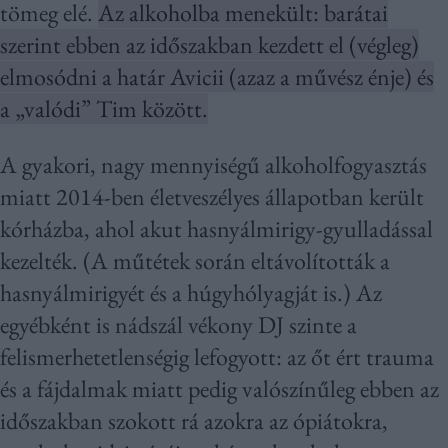
tömeg elé.
Az alkoholba menekült: barátai
szerint ebben az időszakban kezdett el (végleg)
elmosódni a határ Avicii (azaz a művész énje) és
a „valódi” Tim között.
A gyakori, nagy mennyiségű alkoholfogyasztás
miatt 2014-ben életveszélyes állapotban került
kórházba, ahol akut hasnyálmirigy-gyulladással
kezelték. (A műtétek során eltávolították a
hasnyálmirigyét és a húgyhólyagját is.) Az
egyébként is nádszál vékony DJ szinte a
felismerhetetlenségig lefogyott: az őt ért trauma
és a fájdalmak miatt pedig valószínűleg ebben az
időszakban szokott rá azokra az ópiátokra,