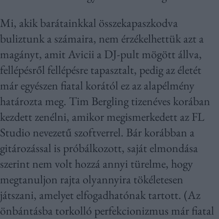
Mi, akik barátainkkal összekapaszkodva
buliztunk a számaira, nem érzékelhettük azt a
magányt, amit Avicii a DJ-pult mögött állva,
fellépésről fellépésre tapasztalt, pedig az életét
már egyészen fiatal korától ez az alapélmény
határozta meg. Tim Bergling tizenéves korában
kezdett zenélni, amikor megismerkedett az FL
Studio nevezetű szoftverrel. Bár korábban a
gitározással is próbálkozott, saját elmondása
szerint nem volt hozzá annyi türelme, hogy
megtanuljon rajta olyannyira tökéletesen
játszani, amelyet elfogadhatónak tartott. (Az
önbántásba torkolló perfekcionizmus már fiatal