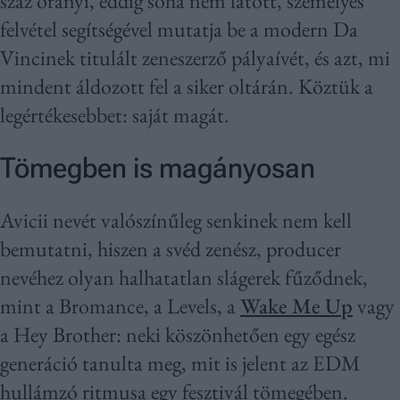
száz órányi, eddig soha nem látott, személyes
felvétel segítségével mutatja be a modern Da
Vincinek titulált zeneszerző pályaívét, és azt, mi
mindent áldozott fel a siker oltárán. Köztük a
legértékesebbet: saját magát.
Tömegben is magányosan
Avicii nevét valószínűleg senkinek nem kell
bemutatni, hiszen a svéd zenész, producer
nevéhez olyan halhatatlan slágerek fűződnek,
mint a Bromance, a Levels, a
Wake Me Up
vagy
a Hey Brother: neki köszönhetően egy egész
generáció tanulta meg, mit is jelent az EDM
hullámzó ritmusa egy fesztivál tömegében.