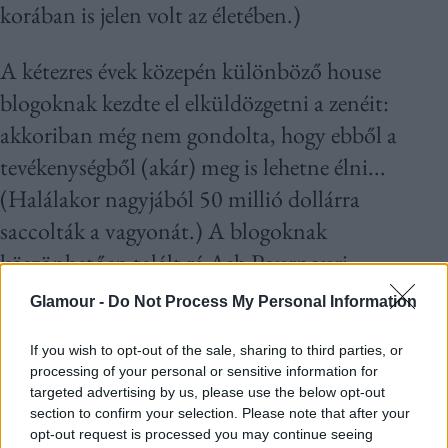
korában is jelen volt az életében.)
A kétezres évek közepén különböző house
blogoknak kezdte el elküldözgetni a zenéit:
akkoriban még nem gondolta, hogy ebből a
tevékenységből (akár) meg is lehetne élni...
(Halálakor nagyjából 50 millió dollárra
saccolták a vagyonát.) A blogoknak
köszönhetően talált rá Ash Pournouri
menedzser is, aki már a kezdetek kezdetén
Glamour -
Do Not Process My Personal Information
kijelentette: ha engedi, hogy „rendesen” végezze a
If you wish to opt-out of the sale, sharing to third parties, or
dolgát, egy év múlva mindenki ismerni fogja a
processing of your personal or sensitive information for
nevét. Valószínűleg őt is meglepte, hogy a jóslata
targeted advertising by us, please use the below opt-out
section to confirm your selection. Please note that after your
valóra vált: Avicii egy év múlva már techno-
opt-out request is processed you may continue seeing