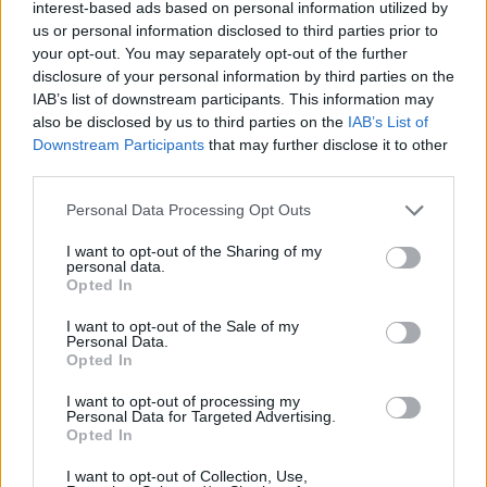
turnékon vett részt, három évvel később, 2010-
interest-based ads based on personal information utilized by
us or personal information disclosed to third parties prior to
ben pedig már ő volt az Ultra Music Festival
your opt-out. You may separately opt-out of the further
egyik fő fellépője a szakma (mostanra már) nagy
disclosure of your personal information by third parties on the
IAB’s list of downstream participants. This information may
öregjének számító David Guetta mellett.
also be disclosed by us to third parties on the
IAB’s List of
Downstream Participants
that may further disclose it to other
third parties.
Please note that this website/app uses one or more Google
Personal Data Processing Opt Outs
services and may gather and store information including but
not limited to your visit or usage behaviour. You may click to
I want to opt-out of the Sharing of my
personal data.
grant or deny consent to Google and its third-party tags to
Opted In
use your data for below specified purposes in below Google
consent section.
I want to opt-out of the Sale of my
Personal Data.
Opted In
I want to opt-out of processing my
Personal Data for Targeted Advertising.
Opted In
I want to opt-out of Collection, Use,