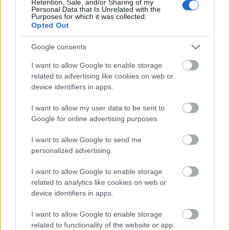
Retention, Sale, and/or Sharing of my
Personal Data that Is Unrelated with the
Purposes for which it was collected.
Opted Out
Google consents
I want to allow Google to enable storage
related to advertising like cookies on web or
device identifiers in apps.
A kis
szorongással is foglalkozni kell
I want to allow my user data to be sent to
Google for online advertising purposes.
Lazulni, bármi áron
I want to allow Google to send me
personalized advertising.
Az akkor még mindig csak 21 éves Tim számára
I want to allow Google to enable storage
related to analytics like cookies on web or
felfoghatatlan volt, hogy vannak emberek, akik
device identifiers in apps.
csak érte látogatnak el egy fesztiválra.
„Ez
I want to allow Google to enable storage
egyáltalán nem tűnik valóságosnak,”
– fogalmaz
related to functionality of the website or app.