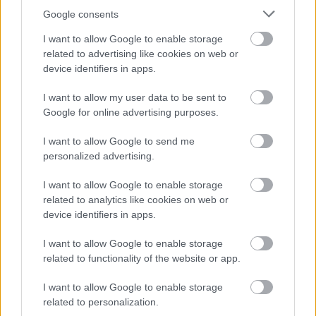
általunk választott öntettel”
- mondta Emily.
Google consents
I want to allow Google to enable storage
related to advertising like cookies on web or
device identifiers in apps.
I want to allow my user data to be sent to
Kipróbálni tehát bőven lehet okod ezt a fantasztikus
Google for online advertising purposes.
salátát
, ha pedig elkészítetted,
ne feledd, tényleg
I want to allow Google to send me
akár több napon keresztül is lehet az ebéded. De
personalized advertising.
természetesen az is remek választás lehet, ha egy
családi ebédkor tálalod
. Már csak a gazdag
I want to allow Google to enable storage
ízvilágának köszönhetően is jó eséllyel nagy sikert
related to analytics like cookies on web or
fog aratni, és a szeretteid kedvét is meghozhatod
device identifiers in apps.
vele ahhoz, hogy egy új, tápláló finomsággal
I want to allow Google to enable storage
bővítsék a kedvenc ételeik listáját.
related to functionality of the website or app.
I want to allow Google to enable storage
related to personalization.