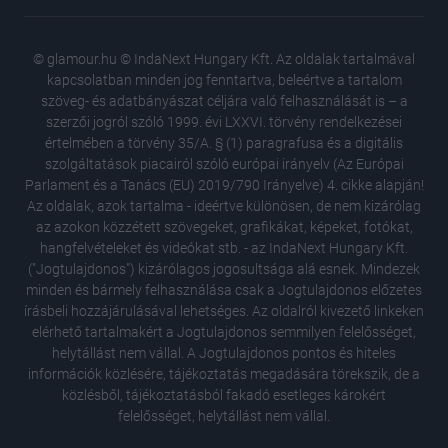
© glamour.hu © IndaNext Hungary Kft. Az oldalak tartalmával
kapcsolatban minden jog fenntartva, beleértve a tartalom
szöveg- és adatbányászat céljára való felhasználását is – a
szerzői jogról szóló 1999. évi LXXVI. törvény rendelkezései
értelmében a törvény 35/A. § (1) paragrafusa és a digitális
szolgáltatások piacairól szóló európai irányelv (Az Európai
Parlament és a Tanács (EU) 2019/790 Irányelve) 4. cikke alapján!
Az oldalak, azok tartalma - ideértve különösen, de nem kizárólag
az azokon közzétett szövegeket, grafikákat, képeket, fotókat,
hangfelvételeket és videókat stb. - az IndaNext Hungary Kft.
("Jogtulajdonos") kizárólagos jogosultsága alá esnek. Mindezek
minden és bármely felhasználása csak a Jogtulajdonos előzetes
írásbeli hozzájárulásával lehetséges. Az oldalról kivezető linkeken
elérhető tartalmakért a Jogtulajdonos semmilyen felelősséget,
Szobosz
helytállást nem vállal. A Jogtulajdonos pontos és hiteles
fotóján
információk közlésére, tájékoztatás megadására törekszik, de a
pár
közlésből, tájékoztatásból fakadó esetleges károkért
A divats
felelősséget, helytállást nem vállal.
amit eg