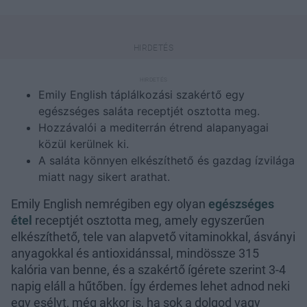
Emily English táplálkozási szakértő egy
egészséges saláta receptjét osztotta meg.
Hozzávalói a mediterrán étrend alapanyagai
közül kerülnek ki.
A saláta könnyen elkészíthető és gazdag ízvilága
miatt nagy sikert arathat.
Emily English nemrégiben egy olyan
egészséges
étel
receptjét osztotta meg, amely egyszerűen
elkészíthető, tele van alapvető vitaminokkal, ásványi
anyagokkal és antioxidánssal, mindössze 315
kalória van benne, és a szakértő ígérete szerint 3-4
napig eláll a hűtőben. Így érdemes lehet adnod neki
egy esélyt, még akkor is, ha sok a dolgod vagy