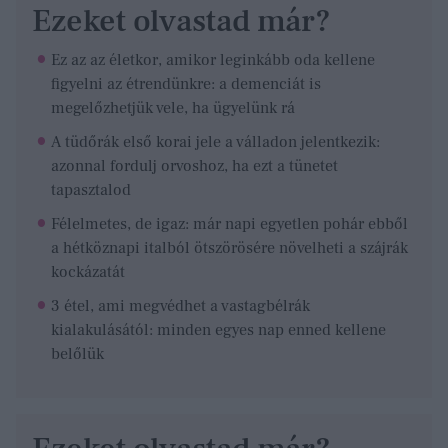
Ezeket olvastad már?
Ez az az életkor, amikor leginkább oda kellene
figyelni az étrendünkre: a demenciát is
megelőzhetjük vele, ha ügyelünk rá
A tüdőrák első korai jele a válladon jelentkezik:
azonnal fordulj orvoshoz, ha ezt a tünetet
tapasztalod
Félelmetes, de igaz: már napi egyetlen pohár ebből
a hétköznapi italból ötszörösére növelheti a szájrák
kockázatát
3 étel, ami megvédhet a vastagbélrák
kialakulásától: minden egyes nap enned kellene
belőlük