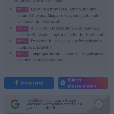
brutálisan ki is gyúrta magát
Egyetlen kattintással látható, mennyi
FEMINA
áramot fogyaszt Magyarország: megdöbbentő
adatokat mutat ez az oldal
A Dr. Csont főszereplőjeként imádták a
FEMINA
nézők: 49 évesen ennyire szép Emily Deschanel
Ez a vitamin lassítja az agy öregedését: a
DÍVÁNY
memóriát is javítja
Tengerparttá vált a kisoroszi Szigetcsúcs:
DÍVÁNY
a dunai aszály varázslata
Küldés
Megosztás
Messengeren
Itt állíthatod be
, hogy a Google
keresőben könnyebben megtaláld a
glamour.hu cikkeit