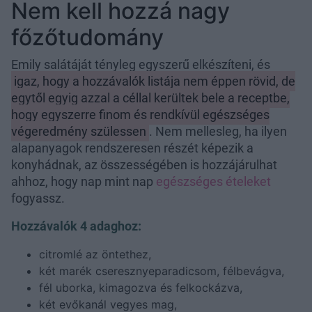
Nem kell hozzá nagy
főzőtudomány
Emily salátáját tényleg egyszerű elkészíteni, és
igaz, hogy a hozzávalók listája nem éppen rövid, de
egytől egyig azzal a céllal kerültek bele a receptbe,
hogy egyszerre finom és rendkívül egészséges
végeredmény szülessen
. Nem mellesleg, ha ilyen
alapanyagok rendszeresen részét képezik a
konyhádnak, az összességében is hozzájárulhat
ahhoz, hogy nap mint nap
egészséges ételeket
fogyassz.
Hozzávalók 4 adaghoz:
citromlé az öntethez,
két marék cseresznyeparadicsom, félbevágva,
fél uborka, kimagozva és felkockázva,
két evőkanál vegyes mag,