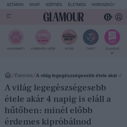
SZTÁROK
DIVAT
SZÉPSÉG
ÉLETMÓD
HOROSZKÓP
KU
MANCSPARTY
NYEREMÉNYJÁTÉK
SYOSS
TAROT
GLAMOUR
20
Életmód
A világ legegészségesebb étele akár 4 na
A világ legegészségesebb
étele akár 4 napig is eláll a
hűtőben: minél előbb
érdemes kipróbálnod