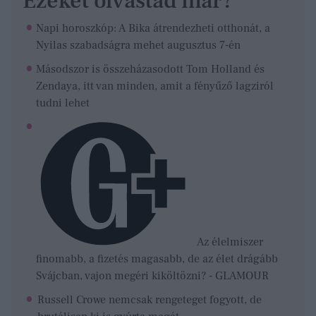
Ezeket olvastad már?
Napi horoszkóp: A Bika átrendezheti otthonát, a
Nyilas szabadságra mehet augusztus 7-én
Másodszor is összeházasodott Tom Holland és
Zendaya, itt van minden, amit a fényűző lagziról
tudni lehet
Az élelmiszer
finomabb, a fizetés magasabb, de az élet drágább
Svájcban, vajon megéri kiköltözni? - GLAMOUR
Russell Crowe nemcsak rengeteget fogyott, de