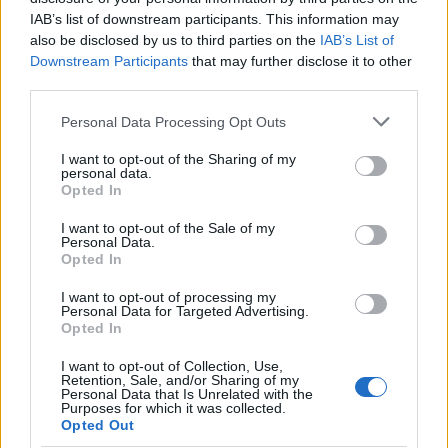
megjelent receptje mentén haladva felkockázott
IAB’s list of downstream participants. This information may
egy fél uborkát, és eltávolította a magjait, hogy a
also be disclosed by us to third parties on the
IAB’s List of
saláta ne ázzon át.
Downstream Participants
that may further disclose it to other
third parties.
Ezután kimagozott és feldarabolt egy piros
Please note that this website/app uses one or more Google
Personal Data Processing Opt Outs
services and may gather and store information including but
paprikát, mielőtt két marék
not limited to your visit or usage behaviour. You may click to
I want to opt-out of the Sharing of my
cseresznyeparadicsomot félbevágott volna, és
personal data.
grant or deny consent to Google and its third-party tags to
felszeletelt néhány retket és lilahagymát.
Opted In
use your data for below specified purposes in below Google
consent section.
I want to opt-out of the Sale of my
Personal Data.
Ezeket a hozzávalókat aztán egy nagy
Opted In
keverőtálban egyesítette némi kapribogyóval,
olajbogyóval,
gránátalmamaggal
, mentával,
I want to opt-out of processing my
Personal Data for Targeted Advertising.
petrezselyemmel és bazsalikommal.
Opted In
I want to opt-out of Collection, Use,
„Adjuk hozzá a csicseriborsót és a főtt quinoát,
Retention, Sale, and/or Sharing of my
Personal Data that Is Unrelated with the
majd morzsoljuk bele a feta sajtot. Szórjuk a
Purposes for which it was collected.
salátára a vegyes magvakat. Nyomjuk rá a
Opted Out
citromlevet. Tálaljuk tetszőleges fehérjével és az