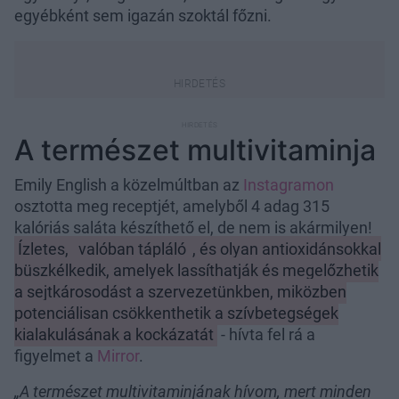
egyébként sem igazán szoktál főzni.
A természet multivitaminja
Emily English a közelmúltban az
Instagramon
osztotta meg receptjét, amelyből 4 adag 315
kalóriás saláta készíthető el, de nem is akármilyen!
Ízletes,
valóban tápláló
, és olyan antioxidánsokkal
büszkélkedik, amelyek lassíthatják és megelőzhetik
a sejtkárosodást a szervezetünkben, miközben
potenciálisan csökkenthetik a szívbetegségek
kialakulásának a kockázatát
- hívta fel rá a
figyelmet a
Mirror
.
„A természet multivitaminjának hívom, mert minden