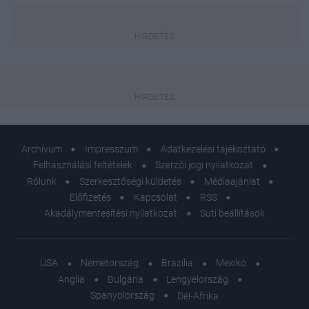
Archívum
Impresszum
Adatkezelési tájékoztató
Felhasználási feltételek
Szerzői jogi nyilatkozat
Rólunk
Szerkesztőségi küldetés
Médiaajánlat
Előfizetés
Kapcsolat
RSS
Akadálymentesítési nyilatkozat
Süti beállítások
USA
Németország
Brazília
Mexikó
Anglia
Bulgária
Lengyelország
Spanyolország
Dél-Afrika