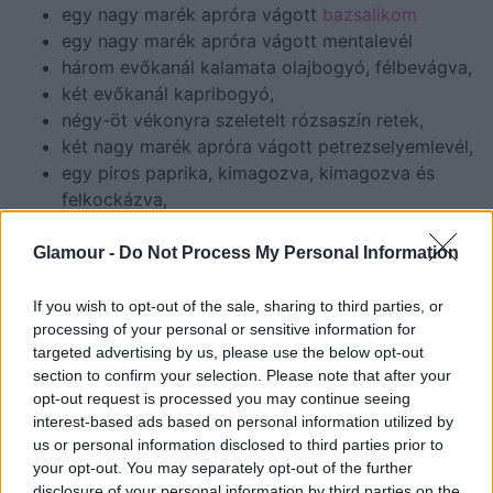
egy nagy marék apróra vágott
bazsalikom
egy nagy marék apróra vágott mentalevél
három evőkanál kalamata olajbogyó, félbevágva,
két evőkanál kapribogyó,
négy-öt vékonyra szeletelt rózsaszín retek,
két nagy marék apróra vágott petrezselyemlevél,
egy piros paprika, kimagozva, kimagozva és
felkockázva,
egy kis darab apróra vágott lilahagyma,
250 g főtt quinoa (Emily előre megfőzöttet
Glamour -
Do Not Process My Personal Information
használt),
400 g konzerves
csicseriborsó
, lecsepegtetve és
If you wish to opt-out of the sale, sharing to third parties, or
processing of your personal or sensitive information for
leöblítve,
targeted advertising by us, please use the below opt-out
gránátalmamagok (80 g),
section to confirm your selection. Please note that after your
morzsolt feta sajt (100g).
opt-out request is processed you may continue seeing
interest-based ads based on personal information utilized by
Elkészítés:
us or personal information disclosed to third parties prior to
your opt-out. You may separately opt-out of the further
Emily a So Good című szakácskönyvében
disclosure of your personal information by third parties on the