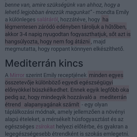
benne van, amire szükségünk van ahhoz, hogy a
lehető legjobban érezzük magunkat”
- mondta Emily
a különleges
salátáról
, hozzátéve, hogy
ha
légmentesen záródó edényben tároljuk a hűtőben,
akkor 3-4 napig nyugodtan fogyaszthatjuk, sőt azt is
hangsúlyozta, hogy nem fog átázni
, majd
megmutatta, hogy roppant könnyen elkészíthető.
Mediterrán kincs
A
Mirror
szerint Emily receptjének
minden egyes
összetevője különböző egyedi egészségügyi
előnyökkel büszkélkedhet. Ennek egyik legfőbb oka
pedig az, hogy mindegyik hozzávaló a
mediterrán
étrend
alapanyagának számít
- egy olyan
táplálkozási módnak, amely jellemzően a növényi
alapú ételeket, a mérsékelt húsfogyasztást és az
egészséges
zsírokat
helyezi előtérbe, és gyakran a
legegészségesebb étrendként is szokás emlegetni.