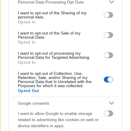
Please note that this website/app uses one or more Google
Personal Data Processing Opt Outs
eredményekhez még további kutatásokra van
services and may gather and store information including but
szükség.
not limited to your visit or usage behaviour. You may click to
I want to opt-out of the Sharing of my
personal data.
grant or deny consent to Google and its third-party tags to
Opted In
Energikusabbá és kevésbé
use your data for below specified purposes in below Google
consent section.
I want to opt-out of the Sale of my
stresszessé tehet
Personal Data.
Opted In
A klasszikus értelemben vett teák közül a fehér tea
I want to opt-out of processing my
tartalmazza a legtöbb L-teanint. Ez azért is fontos,
Personal Data for Targeted Advertising.
mert az L-teanin köztudottan pozitív hatással van az
Opted In
éberségünkre és az összpontosítási képességünkre.
I want to opt-out of Collection, Use,
De a kutatások még azt is bebizonyították, hogy a
Retention, Sale, and/or Sharing of my
Personal Data that Is Unrelated with the
szorongást és
a stresszt is csökkentheti
. Így ha
Purposes for which it was collected.
legközelebb tanulnod kell, vagy egy komolyabb
Opted Out
feladatot, projektet megoldanod, az egyik legjobb
Google consents
dolog, amit tehetsz, hogy közben megiszol egy
csésze finom fehér teát, és hagyod, hogy táplálja az
I want to allow Google to enable storage
elmédet. De általában véve is tényleg bőségesen
related to advertising like cookies on web or
van rá okod, hogy rendszeresen fogyaszd.
device identifiers in apps.