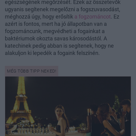
egészségének megőrzését. Ezek az összetevők
ugyanis segítenek megelőzni a fogszuvasodást,
méghozzá úgy, hogy erősítik
a fogzománcot
. Ez
azért is fontos, mert ha jó állapotban van a
fogzománcunk, megvédheti a fogainkat a
baktériumok okozta savas károsodástól. A
katechinek pedig abban is segítenek, hogy ne
alakuljon ki lepedék a fogaink felszínén.