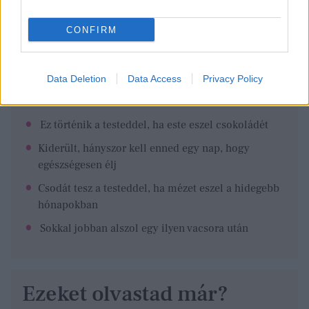
CONFIRM
Data Deletion
Data Access
Privacy Policy
Ezeket olvastad már?
Ez történik a testeddel, ha este eszel csokoládét
Kiderült, hányszor kell enned egy nap, hogy
egészségesen élj
Csodát tesz a testeddel, ha mézet eszel a hidegebb
hónapokban
Sokkal jobban alszol egy ilyen vacsora után
Ezeket olvastad már?