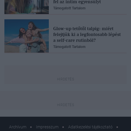
fel az intim egyensúlyt
Támogatott Tartalom
Glow-up tetőtől talpig: miért
felejtjük ki a legfontosabb lépést
a self-care rutinból?
Támogatott Tartalom
Archívum
Impresszum
Adatkezelési tájékoztató