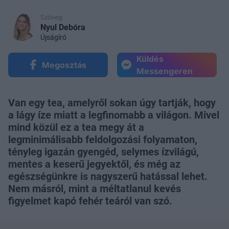
Szöveg:
Nyul Debóra
Újságíró
Küldés
Megosztás
Messengeren
Van egy tea, amelyről sokan úgy tartják, hogy
a lágy íze miatt a legfinomabb a világon. Mivel
mind közül ez a tea megy át a
legminimálisabb feldolgozási folyamaton,
tényleg igazán gyengéd, selymes ízvilágú,
mentes a keserű jegyektől, és még az
egészségünkre is nagyszerű hatással lehet.
Nem másról, mint a méltatlanul kevés
figyelmet kapó fehér teáról van szó.