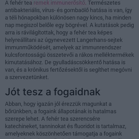
A fehér tea
remek immunerősítő
. Természetes
antibakteriális, vírus- és gombaölő hatása is van, így
a téli hónapokban különösen nagy kincs, ha minden
nap megiszol belőle egy bögrével. A kutatások pedig
arra is rávilágítottak, hogy a fehér tea képes
helyreállítani az úgynevezett Langerhans-sejtek
immunműködését, amelyek az immunrendszer
kulcsfontosságú összetevői a rákos melléktermékek
kimutatásához. De gyulladáscsökkentő hatása is
van, és a krónikus fertőzésektől is segíthet megóvni
a szervezetünket.
Jót tesz a fogaidnak
Abban, hogy igazán jól érezzük magunkat a
bőrünkben, a fogaink állapotának is hatalmas
szerepe lehet. A fehér tea szerencsére
katechineket, tanninokat és fluoridot is tartalmaz,
amelyeknek köszönhetően támogatja a fogaink