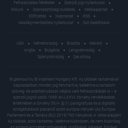
Felhasználási feltételek
Szerzői jogi nyilatkozat
Rólunk
Szerkesztőségi küldetés
Médiaajánlat
Előfizetés
Kapcsolat
RSS
Akadálymentesítési nyilatkozat
Süti beállítások
USA
Németország
Brazília
Mexikó
Anglia
Bulgária
Lengyelország
Spanyolország
Dél-Afrika
© glamour.hu © IndaNext Hungary Kft. Az oldalak tartalmával
kapcsolatban minden jog fenntartva, beleértve a tartalom
szöveg- és adatbányászat céljára való felhasználását is – a
szerzői jogról szóló 1999. évi LXXVI. törvény rendelkezései
értelmében a törvény 35/A. § (1) paragrafusa és a digitális
szolgáltatások piacairól szóló európai irányelv (Az Európai
Parlament és a Tanács (EU) 2019/790 Irányelve) 4. cikke alapján!
Az oldalak, azok tartalma - ideértve különösen, de nem kizárólag
az azokon közzétett szövegeket, grafikákat, képeket, fotókat,