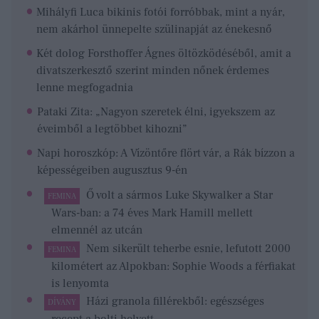
Mihályfi Luca bikinis fotói forróbbak, mint a nyár,
nem akárhol ünnepelte szülinapját az énekesnő
Két dolog Forsthoffer Ágnes öltözködéséből, amit a
divatszerkesztő szerint minden nőnek érdemes
lenne megfogadnia
Pataki Zita: „Nagyon szeretek élni, igyekszem az
éveimből a legtöbbet kihozni”
Napi horoszkóp: A Vízöntőre flört vár, a Rák bízzon a
képességeiben augusztus 9-én
Ő volt a sármos Luke Skywalker a Star
FEMINA
Wars-ban: a 74 éves Mark Hamill mellett
elmennél az utcán
Nem sikerült teherbe esnie, lefutott 2000
FEMINA
kilométert az Alpokban: Sophie Woods a férfiakat
is lenyomta
Házi granola fillérekből: egészséges
DÍVÁNY
recept a bolti helyett