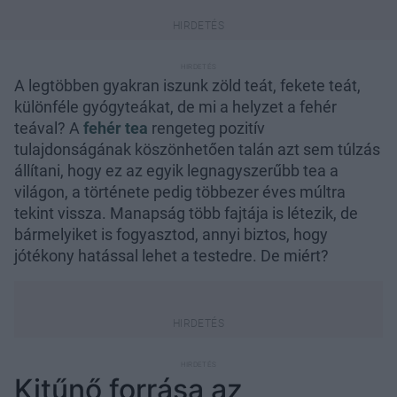
A legtöbben gyakran iszunk zöld teát, fekete teát,
különféle gyógyteákat, de mi a helyzet a fehér
teával? A
fehér tea
rengeteg pozitív
tulajdonságának köszönhetően talán azt sem túlzás
állítani, hogy ez az egyik legnagyszerűbb tea a
világon, a története pedig többezer éves múltra
tekint vissza. Manapság több fajtája is létezik, de
bármelyiket is fogyasztod, annyi biztos, hogy
jótékony hatással lehet a testedre. De miért?
Kitűnő forrása az