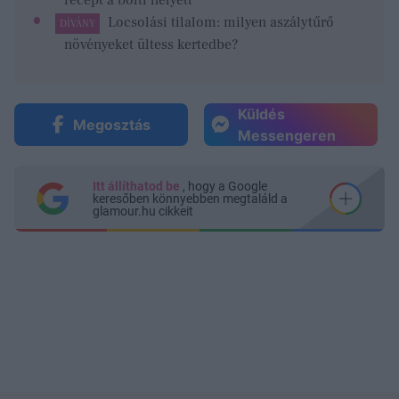
Locsolási tilalom: milyen aszálytűrő
DÍVÁNY
növényeket ültess kertedbe?
Küldés
Megosztás
Messengeren
Itt állíthatod be
, hogy a Google
keresőben könnyebben megtaláld a
glamour.hu cikkeit