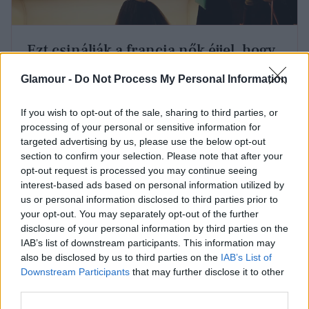
Ezt csinálják a francia nők éjjel, hogy
jobban aludjanak
Glamour -
Do Not Process My Personal Information
Segíthet megőrizni a hajad
If you wish to opt-out of the sale, sharing to third parties, or
processing of your personal or sensitive information for
szépségét
targeted advertising by us, please use the below opt-out
section to confirm your selection. Please note that after your
opt-out request is processed you may continue seeing
Te is erős,
egészséges és ragyogó hajkoronára
interest-based ads based on personal information utilized by
vágysz? Ebben az esetben a jó hír az, fehér tea egyik
us or personal information disclosed to third parties prior to
legfontosabb összetevője az epigallokatechin-gallát,
your opt-out. You may separately opt-out of the further
vagy ismertebb nevén EGCG, amely számos egyéb
disclosure of your personal information by third parties on the
jótékony hatásával együtt elősegíti a hajnövekedést
IAB’s list of downstream participants. This information may
és megelőzheti a korai hajhullást. Ezen túlmenően
also be disclosed by us to third parties on the
IAB’s List of
pedig a kutatások során a fejbőrt érintő
Downstream Participants
that may further disclose it to other
third parties.
fertőzésekkel szemben kifejtett hatása is
figyelemreméltó volt, bár a pontosabb