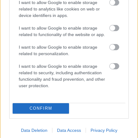
I want to allow Google to enable storage
related to analytics like cookies on web or
device identifiers in apps.
I want to allow Google to enable storage
related to functionality of the website or app.
I want to allow Google to enable storage
related to personalization.
Megnyitotta az
I want to allow Google to enable storage
első születésszabályozó klinikát, kilenc
related to security, including authentication
nappal később le is tartóztatták -
functionality and fraud prevention, and other
user protection.
Margaret Sanger, a szexuális edukáció
úttörője
CONFIRM
A tapasztalatlansága miatt alakítható és aztán
megbecsülhető, mint egy saját mű. Ezzel pedig a
Data Deletion
Data Access
Privacy Policy