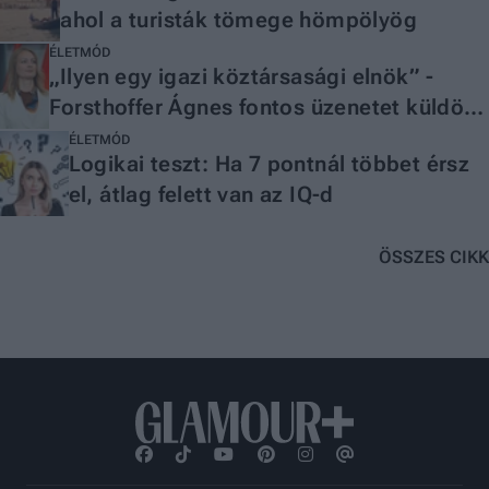
ahol a turisták tömege hömpölyög
ÉLETMÓD
„Ilyen egy igazi köztársasági elnök” -
Forsthoffer Ágnes fontos üzenetet küldött
a magyaroknak
ÉLETMÓD
Logikai teszt: Ha 7 pontnál többet érsz
el, átlag felett van az IQ-d
ÖSSZES CIKK