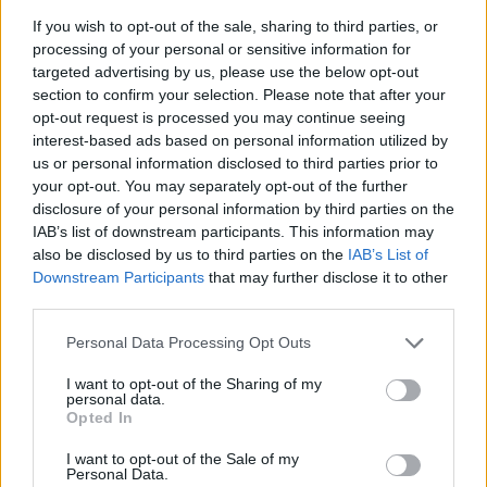
érdekük, hogy olyan férfit szerezzenek, aki a
If you wish to opt-out of the sale, sharing to third parties, or
legtöbb erőforrással rendelkezik. A férfiak
processing of your personal or sensitive information for
számára pedig az lett a fontos, hogy biztosan a
targeted advertising by us, please use the below opt-out
section to confirm your selection. Please note that after your
saját gyermeküknek örökítsék tovább a megszerzett
opt-out request is processed you may continue seeing
javakat
” - vágott a téma közepébe Gabriella.
interest-based ads based on personal information utilized by
us or personal information disclosed to third parties prior to
your opt-out. You may separately opt-out of the further
A fogamzásgátló feltalálása még több évezred
disclosure of your personal information by third parties on the
IAB’s list of downstream participants. This information may
messzeségben volt, ezért az egyetlen biztos
also be disclosed by us to third parties on the
IAB’s List of
megoldásnak az tűnt, hogy a domináns férfi
Downstream Participants
that may further disclose it to other
third parties.
olyan nővel házasodik össze, aki biztosan nem
volt még az ellenkező nem közvetlen közelében,
Please note that this website/app uses one or more Google
Personal Data Processing Opt Outs
services and may gather and store information including but
ami azóta is érezteti a hatását a nők
not limited to your visit or usage behaviour. You may click to
I want to opt-out of the Sharing of my
personal data.
szexualitásához való viszonyban.
Ezen ponton
grant or deny consent to Google and its third-party tags to
Opted In
use your data for below specified purposes in below Google
szépen be is libbentünk a stigmatizáció
consent section.
I want to opt-out of the Sale of my
Personal Data.
előszobájába. A tisztaság és a szűziség közötti