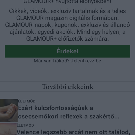
További cikkeink
ÉLETMÓD
Ezért kulcsfontosságúak a
csecsemőkori reflexek a szakértő
szerint
ÉLETMÓD
Velence legszebb arcát nem ott találod,