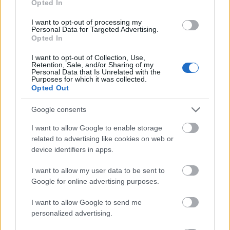
Opted In
fogalmi kapcsolódáshoz.
Az a nő, aki még sosem
I want to opt-out of processing my
feküdt le senkivel, tehát nincsen más férfitól
Personal Data for Targeted Advertising.
Opted In
gyereke, az tiszta, teljesen függetlenül mindenféle
I want to opt-out of Collection, Use,
személyiségjegytől, vagy a tettől.
Retention, Sale, and/or Sharing of my
Personal Data that Is Unrelated with the
Purposes for which it was collected.
Opted Out
Google consents
I want to allow Google to enable storage
related to advertising like cookies on web or
device identifiers in apps.
I want to allow my user data to be sent to
Google for online advertising purposes.
I want to allow Google to send me
personalized advertising.