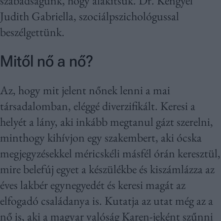
szabadságunk, hogy alakítsuk. Dr. Kengyel
Judith Gabriella, szociálpszichológussal
beszélgettünk.
Mitől nő a nő?
Az, hogy mit jelent nőnek lenni a mai
társadalomban, eléggé diverzifikált. Keresi a
helyét a lány, aki inkább megtanul gázt szerelni,
minthogy kihívjon egy szakembert, aki ócska
megjegyzésekkel méricskéli másfél órán keresztül,
mire belefúj egyet a készülékbe és kiszámlázza az
éves lakbér egynegyedét és keresi magát az
elfogadó családanya is. Kutatja az utat még az a
nő is, aki a magyar valóság Karen-jeként szűnni