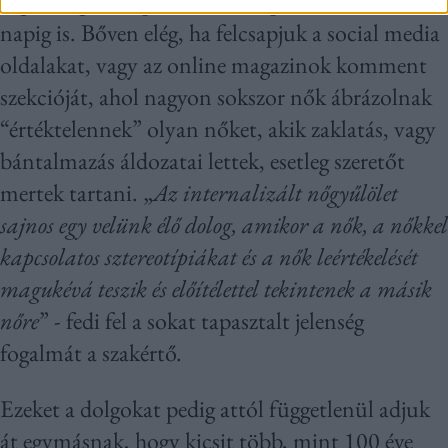
végletekig lehet példálózni, és példálóznak a mai
napig is. Bőven elég, ha felcsapjuk a social media
oldalakat, vagy az online magazinok komment
szekcióját, ahol nagyon sokszor nők ábrázolnak
“értéktelennek” olyan nőket, akik zaklatás, vagy
bántalmazás áldozatai lettek, esetleg szeretőt
mertek tartani. „
Az internalizált nőgyűlölet
sajnos egy velünk élő dolog, amikor a nők, a nőkkel
kapcsolatos sztereotípiákat és a nők leértékelését
magukévá teszik és előítélettel tekintenek a másik
nőre
” - fedi fel a sokat tapasztalt jelenség
fogalmát a szakértő.
Ezeket a dolgokat pedig attól függetlenül adjuk
át egymásnak, hogy kicsit több, mint 100 éve