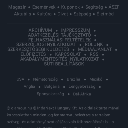
Magazin
Események
Kuponok
Segítség
ÁSZF
Aktuális
Kultúra
Divat
Szépség
Életmód
ARCHÍVUM
IMPRESSZUM
ADATKEZELÉSI TÁJÉKOZTATÓ
FELHASZNÁLÁSI FELTÉTELEK
SZERZŐI JOGI NYILATKOZAT
RÓLUNK
SZERKESZTŐSÉGI KÜLDETÉS
MÉDIAAJÁNLAT
ELŐFIZETÉS
KAPCSOLAT
RSS
AKADÁLYMENTESÍTÉSI NYILATKOZAT
SÜTI BEÁLLÍTÁSOK
USA
Németország
Brazília
Mexikó
Anglia
Bulgária
Lengyelország
Spanyolország
Dél-Afrika
© glamour.hu © IndaNext Hungary Kft. Az oldalak tartalmával
kapcsolatban minden jog fenntartva, beleértve a tartalom
szöveg- és adatbányászat céljára való felhasználását is – a