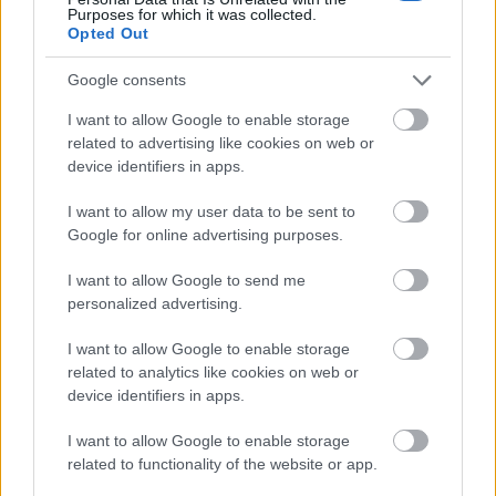
Remek példa erre, hogy édesanyám éppen egy éve
Purposes for which it was collected.
Opted Out
lett nagymama, de idén úgy döntött, hogy mivel
Google consents
félig már nyugdíjba vonult, ideje és pénze is van
arra, hogy megtanuljon úszni. Bizony, közel 60
I want to allow Google to enable storage
related to advertising like cookies on web or
évesen vág bele, és ebben az a meglepő, hogy egy
device identifiers in apps.
kisvárosba jár, ahol mellette nagyjából tíz ember
I want to allow my user data to be sent to
szintén ennyi idősen döntött úgy, hogy ideje
Google for online advertising purposes.
lenne belevetnie magát a medencébe.
Van, aki
I want to allow Google to send me
félelemből nem tette korábban, akad, akinek
personalized advertising.
pénze vagy ideje nem volt rá, most azonban
I want to allow Google to enable storage
minden adott arra, hogy megpróbálják a
related to analytics like cookies on web or
device identifiers in apps.
„lehetetlent”.
I want to allow Google to enable storage
De nem ők az egyedüliek. Egyre több idős kezd
related to functionality of the website or app.