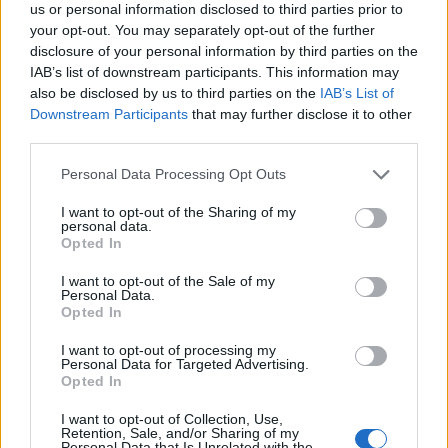
us or personal information disclosed to third parties prior to
your opt-out. You may separately opt-out of the further
disclosure of your personal information by third parties on the
IAB’s list of downstream participants. This information may
also be disclosed by us to third parties on the
IAB’s List of
Downstream Participants
that may further disclose it to other
third parties.
Please note that this website/app uses one or more Google
Personal Data Processing Opt Outs
services and may gather and store information including but
not limited to your visit or usage behaviour. You may click to
I want to opt-out of the Sharing of my
personal data.
grant or deny consent to Google and its third-party tags to
Opted In
use your data for below specified purposes in below Google
consent section.
I want to opt-out of the Sale of my
Personal Data.
Opted In
Öt nap, és
I want to opt-out of processing my
mintha kicseréltek volna: léböjtkúrám
Personal Data for Targeted Advertising.
Opted In
története a Dunakanyarban
I want to opt-out of Collection, Use,
Retention, Sale, and/or Sharing of my
Personal Data that Is Unrelated with the