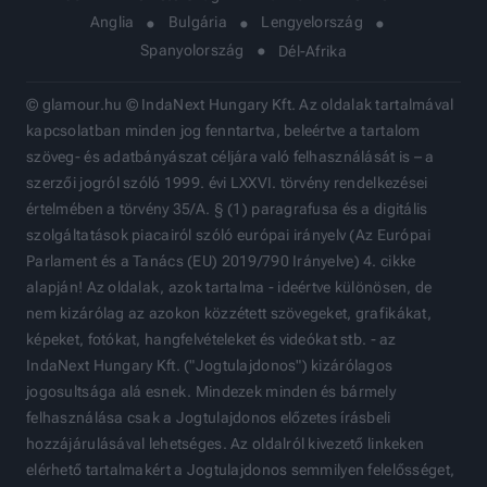
Anglia
Bulgária
Lengyelország
Spanyolország
Dél-Afrika
© glamour.hu © IndaNext Hungary Kft. Az oldalak tartalmával
kapcsolatban minden jog fenntartva, beleértve a tartalom
szöveg- és adatbányászat céljára való felhasználását is – a
szerzői jogról szóló 1999. évi LXXVI. törvény rendelkezései
értelmében a törvény 35/A. § (1) paragrafusa és a digitális
szolgáltatások piacairól szóló európai irányelv (Az Európai
Parlament és a Tanács (EU) 2019/790 Irányelve) 4. cikke
alapján! Az oldalak, azok tartalma - ideértve különösen, de
nem kizárólag az azokon közzétett szövegeket, grafikákat,
képeket, fotókat, hangfelvételeket és videókat stb. - az
IndaNext Hungary Kft. ("Jogtulajdonos") kizárólagos
jogosultsága alá esnek. Mindezek minden és bármely
felhasználása csak a Jogtulajdonos előzetes írásbeli
hozzájárulásával lehetséges. Az oldalról kivezető linkeken
elérhető tartalmakért a Jogtulajdonos semmilyen felelősséget,