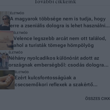
További cikkeink
ÉLETMÓD
A magyarok többsége nem is tudja, hogy
erre a zseniális dologra is lehet használni
az egészségpénztárat
ÉLETMÓD
Velence legszebb arcát nem ott találod,
ahol a turisták tömege hömpölyög
ÉLETMÓD
Néhány nyolcadikos különórát adott az
országnak emberségből: csodás dologra
ajánlották fel a megmaradt
ÉLETMÓD
Ezért kulcsfontosságúak a
osztálypénzüket
csecsemőkori reflexek a szakértő
szerint
ÖSSZES CIKK