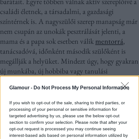
barátait. Egyre többen válnak aktív szereplőivé a
családi életnek, a társadalmi, a gazdasági
színtérnek is. A nagyszülői szerep manapság már
nem csupán az unokák pesztrálását jelenti, a
mama és a papa sok esetben válik
mentorrá
,
tanácsadóvá, időnként második szülőként is
megállják a helyüket. Mindezt úgy, hogy gyakran
új munkába, új hobbiba vagy tanulási
folyamatba kezdenek.
Glamour -
Do Not Process My Personal Information
If you wish to opt-out of the sale, sharing to third parties, or
processing of your personal or sensitive information for
targeted advertising by us, please use the below opt-out
section to confirm your selection. Please note that after your
opt-out request is processed you may continue seeing
interest-based ads based on personal information utilized by