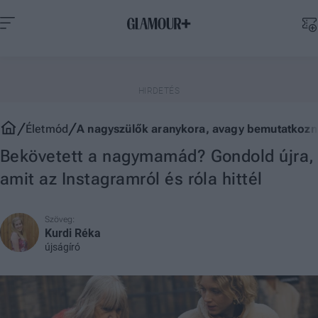
Életmód
A nagyszülők aranykora, avagy bemutatkozna
Bekövetett a nagymamád? Gondold újra,
amit az Instagramról és róla hittél
Szöveg:
Kurdi Réka
újságíró