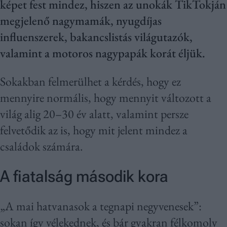
képet fest mindez, hiszen az unokák TikTokján
megjelenő nagymamák, nyugdíjas
influenszerek, bakancslistás világutazók,
valamint a motoros nagypapák korát éljük.
Sokakban felmerülhet a kérdés, hogy ez
mennyire normális, hogy mennyit változott a
világ alig 20–30 év alatt, valamint persze
felvetődik az is, hogy mit jelent mindez a
családok számára.
A fiatalság második kora
„A mai hatvanasok a tegnapi negyvenesek”:
sokan így vélekednek, és bár gyakran félkomoly