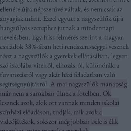
ellenére újra népszerűvé váltak, és nem csak az
anyagiak miatt. Ezzel együtt a nagyszülők újra
hangsúlyos szerephez jutnak a mindennapi
nevelésben. Egy friss felmérés szerint a magyar
családok 38%-ában heti rendszerességgel vesznek
részt a nagyszülők a gyerekek ellátásában, legyen
szó iskolába vitelről, elhozásról, különórákra
fuvarozásról vagy akár házi feladatban való
segítségnyújtásról.
A mai nagyszülők manapság
már nem a sarokban ülnek a fotelben. Ők
lesznek azok, akik ott vannak minden iskolai
színházi előadáson, tudják, mik azok a
videójátékok, sokszor még jobban bele is élik
magukat, mint maguk a gyerekek.