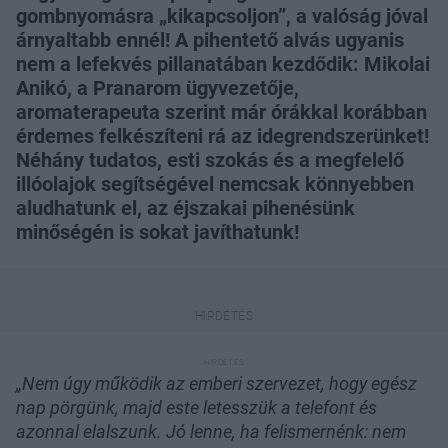
gombnyomásra „kikapcsoljon”, a valóság jóval
árnyaltabb ennél! A pihentető alvás ugyanis
nem a lefekvés pillanatában kezdődik: Mikolai
Anikó, a Pranarom ügyvezetője,
aromaterapeuta szerint már órákkal korábban
érdemes felkészíteni rá az idegrendszerünket!
Néhány tudatos, esti szokás és a megfelelő
illóolajok segítségével nemcsak könnyebben
aludhatunk el, az éjszakai pihenésünk
minőségén is sokat javíthatunk!
„Nem úgy működik az emberi szervezet, hogy egész
nap pörgünk, majd este letesszük a telefont és
azonnal elalszunk. Jó lenne, ha felismernénk: nem