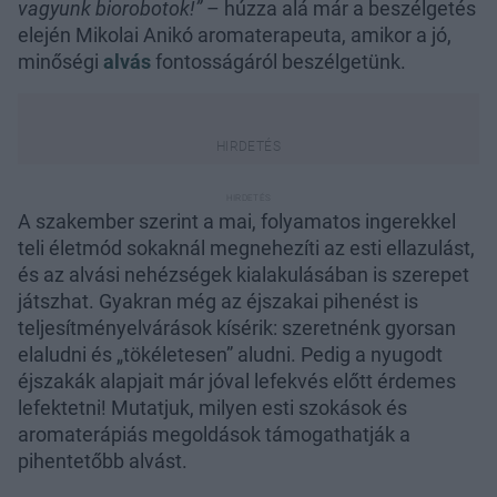
vagyunk biorobotok!”
– húzza alá már a beszélgetés
elején Mikolai Anikó aromaterapeuta, amikor a jó,
minőségi
alvás
fontosságáról beszélgetünk.
A szakember szerint a mai, folyamatos ingerekkel
teli életmód sokaknál megnehezíti az esti ellazulást,
és az alvási nehézségek kialakulásában is szerepet
játszhat. Gyakran még az éjszakai pihenést is
teljesítményelvárások kísérik: szeretnénk gyorsan
elaludni és „tökéletesen” aludni. Pedig a nyugodt
éjszakák alapjait már jóval lefekvés előtt érdemes
lefektetni! Mutatjuk, milyen esti szokások és
aromaterápiás megoldások támogathatják a
pihentetőbb alvást.