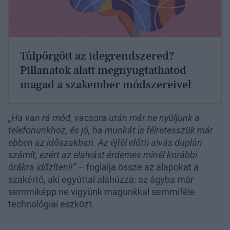
Túlpörgött az idegrendszered?
Pillanatok alatt megnyugtathatod
magad a szakember módszereivel
„Ha van rá mód, vacsora után már ne nyúljunk a
telefonunkhoz, és jó, ha munkát is félretesszük már
ebben az időszakban. Az éjfél előtti alvás duplán
számít, ezért az elalvást érdemes minél korábbi
órákra időzíteni!”
– foglalja össze az alapokat a
szakértő, aki egyúttal aláhúzza: az ágyba már
semmiképp ne vigyünk magunkkal semmiféle
technológiai eszközt.