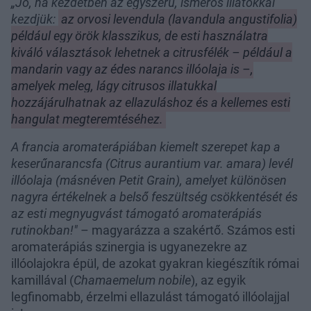
„Jó, ha kezdetben az egyszerű, ismerős illatokkal
kezdjük:
az orvosi levendula (lavandula angustifolia)
például egy örök klasszikus, de esti használatra
kiváló választások lehetnek a citrusfélék – például a
mandarin vagy az édes narancs illóolaja is –,
amelyek meleg, lágy citrusos illatukkal
hozzájárulhatnak az ellazuláshoz és a kellemes esti
hangulat megteremtéséhez.
A francia aromaterápiában kiemelt szerepet kap a
keserűnarancsfa (Citrus aurantium var. amara) levél
illóolaja (másnéven Petit Grain), amelyet különösen
nagyra értékelnek a belső feszültség csökkentését és
az esti megnyugvást támogató aromaterápiás
rutinokban!"
– magyarázza a szakértő. Számos esti
aromaterápiás szinergia is ugyanezekre az
illóolajokra épül, de azokat gyakran kiegészítik római
kamillával (
Chamaemelum nobile
), az egyik
legfinomabb, érzelmi ellazulást támogató illóolajjal