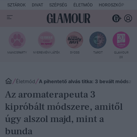
SZTÁROK
DIVAT
SZÉPSÉG
ÉLETMÓD
HOROSZKÓP
KU
MANCSPARTY
NYEREMÉNYJÁTÉK
SYOSS
TAROT
GLAMOUR
20
Életmód
A pihentető alvás titka: 3 bevált módsze
Az aromaterapeuta 3
kipróbált módszere, amitől
úgy alszol majd, mint a
bunda