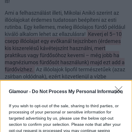
is!
Ami a felhasználást illeti, Mikolai Anikó szerint az
illóolajokat érdemes tudatosan beépíteni az esti
rutinba. Egy kellemes, meleg illóolajos fürdő például
kiváló alkalom lehet az ellazulásra!
Keverj el 5–10
csepp illóolajat egy evőkanál tejszínben (érdemes
kis kiszerelésű kávétejszínt használni, mert
praktikus vagy fürdősóhoz keverni – még jobb ha
magnéziumos fürdősót használunk) majd ezt add a
fürdővízhez.
Az illóolajok lipofil természetűek (azaz
zsírban oldódnak), ezért közvetlenül a vízbe
cseppentve nem oldódnak fel megfelelően!
Glamour -
Do Not Process My Personal Information
If you wish to opt-out of the sale, sharing to third parties, or
processing of your personal or sensitive information for
targeted advertising by us, please use the below opt-out
section to confirm your selection. Please note that after your
opt-out request is processed you may continue seeing