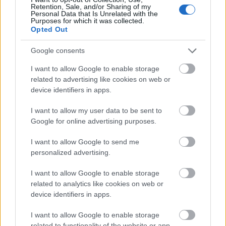
érdemes következetesen ugyanazokat az illatokat
Retention, Sale, and/or Sharing of my
Personal Data that Is Unrelated with the
használni, hogy azok az esti ellazulás természetes
Purposes for which it was collected.
részévé váljanak”
– húzza alá a szakértő.
Opted Out
3. Adj legalább 21 napot
Google consents
magadnak az átalakulásra!
I want to allow Google to enable storage
related to advertising like cookies on web or
Bár jó pap kétségkívül holtig tanul, az új szokások
device identifiers in apps.
kialakításához szerencsére jóval kevesebb idő is
I want to allow my user data to be sent to
elegendő.
„Ha estéről estére hasonló szokásokat
Google for online advertising purposes.
követünk, és ugyanazokat az illatokat építjük be az
esti rutinba, az agy idővel egyre könnyebben
I want to allow Google to send me
társíthatja ezeket a pihenésre való ráhangolódással.
personalized advertising.
Nem egyetlen este számít, hanem a rendszeresség,”
I want to allow Google to enable storage
– hangsúlyozza Mikolai Anikó.
related to analytics like cookies on web or
device identifiers in apps.
A szakértő szerint akárcsak az étkezési szokások
alakításánál, úgy az alvás kapcsán is érdemes lehet
I want to allow Google to enable storage
rögzíteni a tapasztalatokat, hogy visszamérhető
related to functionality of the website or app.