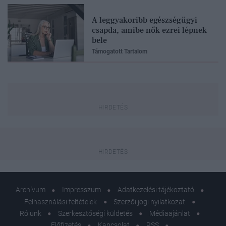
A leggyakoribb egészségügyi
csapda, amibe nők ezrei lépnek
bele
Támogatott Tartalom
Archívum
Impresszum
Adatkezelési tájékoztató
Felhasználási feltételek
Szerzői jogi nyilatkozat
Rólunk
Szerkesztőségi küldetés
Médiaajánlat
Előfizetés
Kapcsolat
RSS