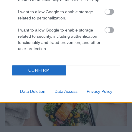
legyen az erőfeszítéseink eredménye.
„Mostanra a
legtöbb okos óra rendelkezik alvásfigyelő funkcióval,
I want to allow Google to enable storage
de ha valaki ódzkodik a technológiai eszközök
related to personalization.
éjszakai használatától, alvásnapló formájában is
I want to allow Google to enable storage
érdemes lehet rögzíteni a tapasztalatait!
Ezekből
related to security, including authentication
idővel jól látható mintázatok rajzolódhatnak ki.”
functionality and fraud prevention, and other
user protection.
CONFIRM
Data Deletion
Data Access
Privacy Policy