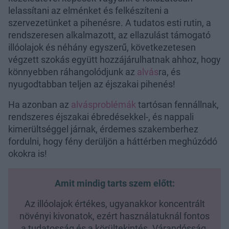
lelassítani az elménket és felkészíteni a
szervezetünket a pihenésre. A tudatos esti rutin, a
rendszeresen alkalmazott, az ellazulást támogató
illóolajok és néhány egyszerű, következetesen
végzett szokás együtt hozzájárulhatnak ahhoz, hogy
könnyebben ráhangolódjunk az
alvás
ra, és
nyugodtabban teljen az éjszakai pihenés!
Ha azonban az
alvásproblémák
tartósan fennállnak,
rendszeres éjszakai ébredésekkel-, és nappali
kimerültséggel járnak, érdemes szakemberhez
fordulni, hogy fény derüljön a háttérben meghúzódó
okokra is!
Amit mindig tarts szem előtt:
Az illóolajok értékes, ugyanakkor koncentrált
növényi kivonatok, ezért használatuknál fontos
a tudatosság és a körültekintés. Várandósság,