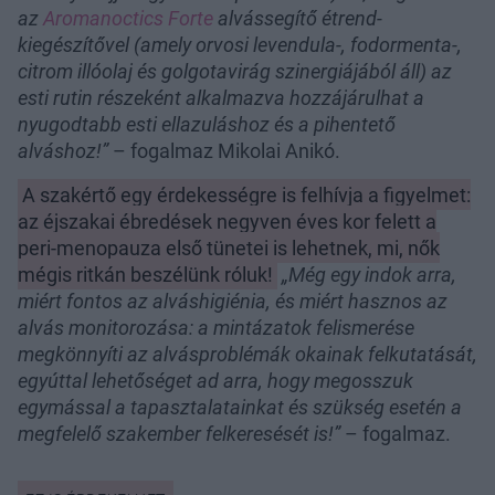
az
Aromanoctics Forte
alvássegítő étrend-
kiegészítővel (amely orvosi levendula-, fodormenta-,
citrom illóolaj és golgotavirág szinergiájából áll) az
esti rutin részeként alkalmazva hozzájárulhat a
nyugodtabb esti ellazuláshoz és a pihentető
alváshoz!”
– fogalmaz Mikolai Anikó.
A szakértő egy érdekességre is felhívja a figyelmet:
az éjszakai ébredések negyven éves kor felett a
peri-menopauza első tünetei is lehetnek, mi, nők
mégis ritkán beszélünk róluk!
„Még egy indok arra,
miért fontos az alváshigiénia, és miért hasznos az
alvás monitorozása: a mintázatok felismerése
megkönnyíti az alvásproblémák okainak felkutatását,
egyúttal lehetőséget ad arra, hogy megosszuk
egymással a tapasztalatainkat és szükség esetén a
megfelelő szakember felkeresését is!”
– fogalmaz.