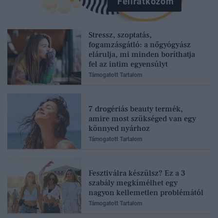
Feliratkozom
Stressz, szoptatás,
fogamzásgátló: a nőgyógyász
elárulja, mi minden boríthatja
fel az intim egyensúlyt
Támogatott Tartalom
7 drogériás beauty termék,
amire most szükséged van egy
könnyed nyárhoz
Támogatott Tartalom
Fesztiválra készülsz? Ez a 3
szabály megkímélhet egy
nagyon kellemetlen problémától
Támogatott Tartalom