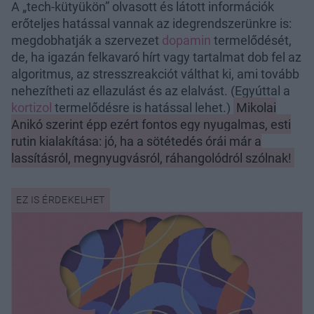
A „tech-kütyükön” olvasott és látott információk
erőteljes hatással vannak az idegrendszerünkre is:
megdobhatják a szervezet
dopamin
termelődését,
de, ha igazán felkavaró hírt vagy tartalmat dob fel az
algoritmus, az stresszreakciót válthat ki, ami tovább
nehezítheti az ellazulást és az elalvást. (Egyúttal a
kortizol
termelődésre is hatással lehet.)
Mikolai
Anikó szerint épp ezért fontos egy nyugalmas, esti
rutin kialakítása: jó, ha a sötétedés órái már a
lassításról, megnyugvásról, ráhangolódról szólnak!