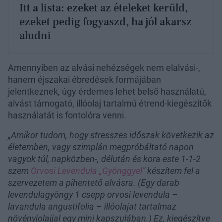
Itt a lista: ezeket az ételeket kerüld,
ezeket pedig fogyaszd, ha jól akarsz
aludni
Amennyiben az alvási nehézségek nem elalvási-,
hanem éjszakai ébredések formájában
jelentkeznek, úgy érdemes lehet belső használatú,
alvást támogató, illóolaj tartalmú étrend-kiegészítők
használatát is fontolóra venni.
„Amikor tudom, hogy stresszes időszak következik az
életemben, vagy szimplán megpróbáltató napon
vagyok túl, napközben-, délután és kora este 1-1-2
szem
Orvosi Levendula „Gyönggyel”
készítem fel a
szervezetem a pihentető alvásra. (Egy darab
levendulagyöngy 1 csepp orvosi levendula –
lavandula angustifolia – illóolajat tartalmaz
növényiolajjal egy mini kapszulában.) Ez, kiegészítve