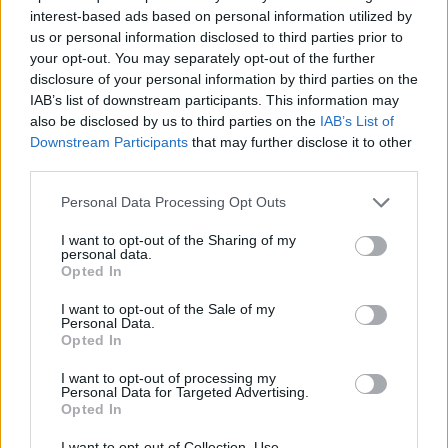
interest-based ads based on personal information utilized by
us or personal information disclosed to third parties prior to
your opt-out. You may separately opt-out of the further
disclosure of your personal information by third parties on the
IAB’s list of downstream participants. This information may
also be disclosed by us to third parties on the
IAB’s List of
Downstream Participants
that may further disclose it to other
Ha máshogy nem értik meg az
third parties.
emberek, akkor tegyük divatossá,
Please note that this website/app uses one or more Google
Personal Data Processing Opt Outs
trendivé a jó alvást
services and may gather and store information including but
not limited to your visit or usage behaviour. You may click to
I want to opt-out of the Sharing of my
personal data.
grant or deny consent to Google and its third-party tags to
Opted In
use your data for below specified purposes in below Google
Lefekvés előtt érdemes pihenésre hangolni a
consent section.
I want to opt-out of the Sale of my
hálószobát is: a felsorolt illóolajokból cseppents
Personal Data.
néhány cseppet a diffúzorba, vagy az
Aromaboost
Opted In
Sleep
térparfüm segítségével frissítsd fel a szoba
I want to opt-out of processing my
levegőjét!
„Ha estéről estére ugyanaz az illat válik az
Personal Data for Targeted Advertising.
esti rutin részévé, az agy idővel összekapcsolhatja
Opted In
azt a pihenésre való ráhangolódással. Éppen ezért
I want to opt-out of Collection, Use,