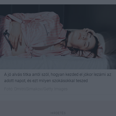
A jó alvás titka arról szól, hogyan kezded el jókor lezárni az
adott napot, és ezt milyen szokásokkal teszed
Fotó:
DmitriiSimakov/Getty Images