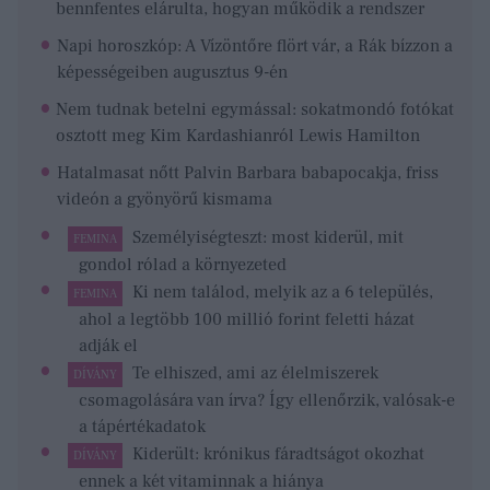
bennfentes elárulta, hogyan működik a rendszer
Napi horoszkóp: A Vízöntőre flört vár, a Rák bízzon a
képességeiben augusztus 9-én
Nem tudnak betelni egymással: sokatmondó fotókat
osztott meg Kim Kardashianról Lewis Hamilton
Hatalmasat nőtt Palvin Barbara babapocakja, friss
videón a gyönyörű kismama
Személyiségteszt: most kiderül, mit
FEMINA
gondol rólad a környezeted
Ki nem találod, melyik az a 6 település,
FEMINA
ahol a legtöbb 100 millió forint feletti házat
adják el
Te elhiszed, ami az élelmiszerek
DÍVÁNY
csomagolására van írva? Így ellenőrzik, valósak-e
a tápértékadatok
Kiderült: krónikus fáradtságot okozhat
DÍVÁNY
ennek a két vitaminnak a hiánya