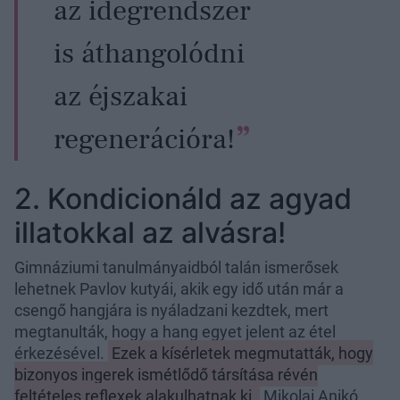
az idegrendszer
is áthangolódni
az éjszakai
regenerációra!
2. Kondicionáld az agyad
illatokkal az alvásra!
Gimnáziumi tanulmányaidból talán ismerősek
lehetnek Pavlov kutyái, akik egy idő után már a
csengő hangjára is nyáladzani kezdtek, mert
megtanulták, hogy a hang egyet jelent az étel
érkezésével.
Ezek a kísérletek megmutatták, hogy
bizonyos ingerek ismétlődő társítása révén
feltételes reflexek alakulhatnak ki.
Mikolai Anikó