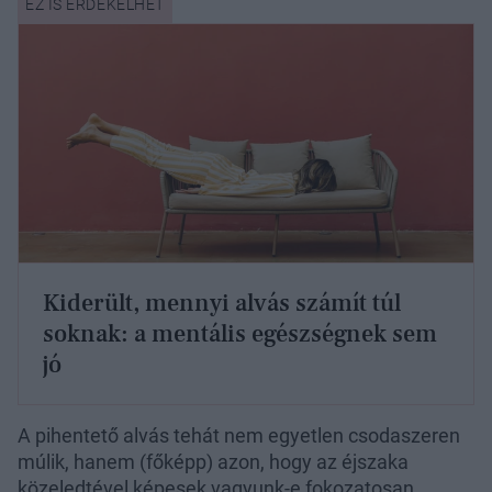
Kiderült, mennyi alvás számít túl
soknak: a mentális egészségnek sem
jó
A pihentető alvás tehát nem egyetlen csodaszeren
múlik, hanem (főképp) azon, hogy az éjszaka
közeledtével képesek vagyunk-e fokozatosan