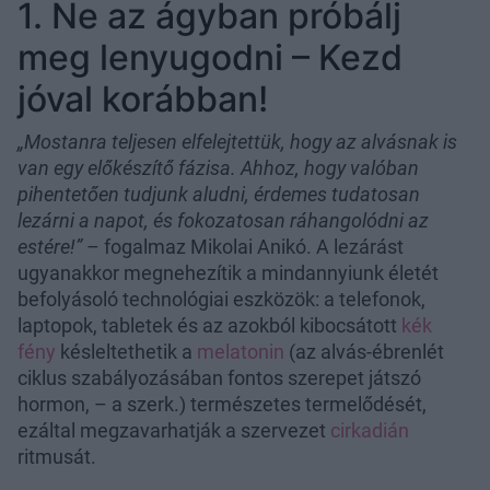
1. Ne az ágyban próbálj
meg lenyugodni – Kezd
jóval korábban!
„Mostanra teljesen elfelejtettük, hogy az alvásnak is
van egy előkészítő fázisa. Ahhoz, hogy valóban
pihentetően tudjunk aludni, érdemes tudatosan
lezárni a napot, és fokozatosan ráhangolódni az
estére!”
– fogalmaz Mikolai Anikó. A lezárást
ugyanakkor megnehezítik a mindannyiunk életét
befolyásoló technológiai eszközök: a telefonok,
laptopok, tabletek és az azokból kibocsátott
kék
fény
késleltethetik a
melatonin
(az alvás-ébrenlét
ciklus szabályozásában fontos szerepet játszó
hormon, – a szerk.) természetes termelődését,
ezáltal megzavarhatják a szervezet
cirkadián
ritmusát.