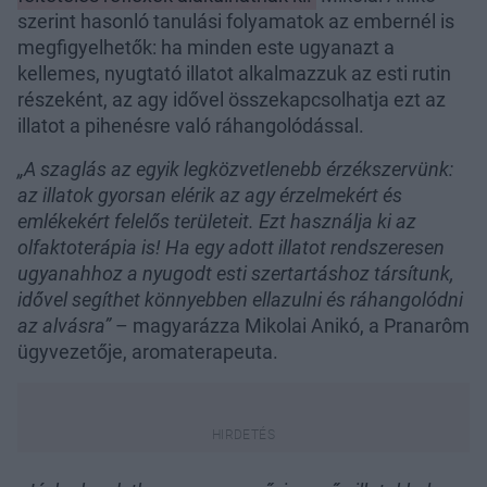
szerint hasonló tanulási folyamatok az embernél is
megfigyelhetők: ha minden este ugyanazt a
kellemes, nyugtató illatot alkalmazzuk az esti rutin
részeként, az agy idővel összekapcsolhatja ezt az
illatot a pihenésre való ráhangolódással.
„A szaglás az egyik legközvetlenebb érzékszervünk:
az illatok gyorsan elérik az agy érzelmekért és
emlékekért felelős területeit. Ezt használja ki az
olfaktoterápia is! Ha egy adott illatot rendszeresen
ugyanahhoz a nyugodt esti szertartáshoz társítunk,
idővel segíthet könnyebben ellazulni és ráhangolódni
az alvásra”
– magyarázza Mikolai Anikó, a Pranarôm
ügyvezetője, aromaterapeuta.