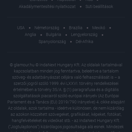
Akadálymentesítési nyilatkozat
Süti beállítások
USA
Németország
Brazília
Mexikó
Anglia
Bulgária
Lengyelország
Spanyolország
Dél-Afrika
© glamour.hu © IndaNext Hungary Kft. Az oldalak tartalmával
kapcsolatban minden jog fenntartva, beleértve a tartalom
szöveg- és adatbányászat céljára való felhasználását is – a
szerzői jogról szóló 1999. évi LXXVI. törvény rendelkezései
értelmében a törvény 35/A. § (1) paragrafusa és a digitális
szolgáltatások piacairól szóló európai irányelv (Az Európai
Parlament és a Tanács (EU) 2019/790 Irányelve) 4. cikke alapján!
Az oldalak, azok tartalma - ideértve különösen, de nem kizárólag
az azokon közzétett szövegeket, grafikákat, képeket, fotókat,
hangfelvételeket és videókat stb. - az IndaNext Hungary Kft.
("Jogtulajdonos") kizárólagos jogosultsága alá esnek. Mindezek