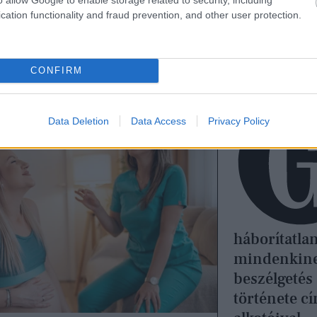
jtek akár évekkel később is felhasználhatók különf
cation functionality and fraud prevention, and other user protection.
CONFIRM
Data Deletion
Data Access
Privacy Policy
háborítatla
mindenkinek
beszélgetés
története c