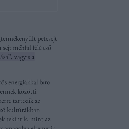
termékenyült petesejt
 sejt méhfal felé eső
sa”, vagyis a
ős energiákkal bíró
gyermek közötti
erre tartozik az
böző kultúrákban
ek tekintik, mint az
e csomagolva eltemetik.