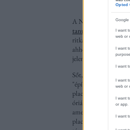
Opted 
A Nemzetközi Epidemi
Google 
tanulmánya
szerint j
I want t
web or d
ritkábban fordult elő
ahhoz a kutatási csop
I want t
purpose
jelenséget mikromeri
I want 
Sőt, e szerv az őssejt
I want t
"építőkockák", amelye
web or d
placenta őssejtjei seg
I want t
óriási lehetőséget je
or app.
amely a sérült szövete
I want t
placentából és a köldö
I want t