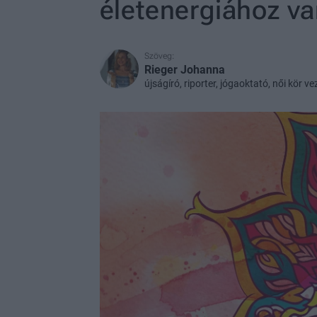
életenergiához v
Szöveg:
Rieger Johanna
újságíró, riporter, jógaoktató, női kör 