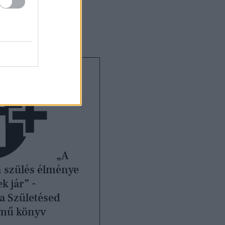
éle betegségek
„A
n szülés élménye
 jár” -
 a Születésed
ímű könyv