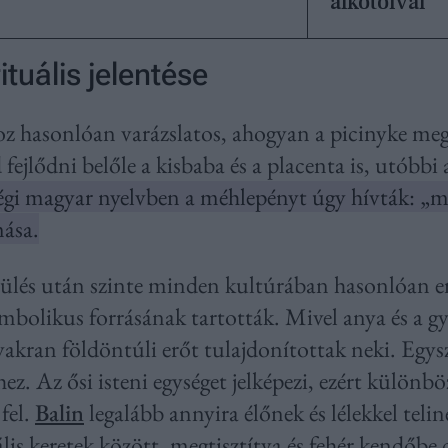
alkotóival
ituális jelentése
z hasonlóan varázslatos, ahogyan a picinyke meg
fejlődni belőle a kisbaba és a placenta is, utóbbi a
égi magyar nyelvben a méhlepényt úgy hívták: „má
ása.
zülés után szinte minden kultúrában hasonlóan er
szimbolikus forrásának tartották. Mivel anya és a 
gyakran földöntúli erőt tulajdonítottak neki. Egysz
ez. Az ősi isteni egységet jelképezi, ezért külön
fel.
Balin
legalább annyira élőnek és lélekkel telin
uális keretek között, megtisztítva és fehér kendőb