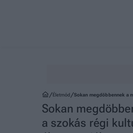
Életmód
Sokan megdöbbennek a méhl
Sokan megdöbbenn
a szokás régi kult