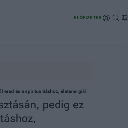
ELŐFIZETÉS
ered és a spiritualitáshoz, életenergiához van köze
ztásán, pedig ez
itáshoz,