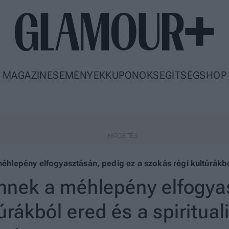
MAGAZIN
ESEMÉNYEK
KUPONOK
SEGÍTSÉG
SHOP
epény elfogyasztásán, pedig ez a szokás régi kultúrákból 
ek a méhlepény elfogyas
úrákból ered és a spiritual