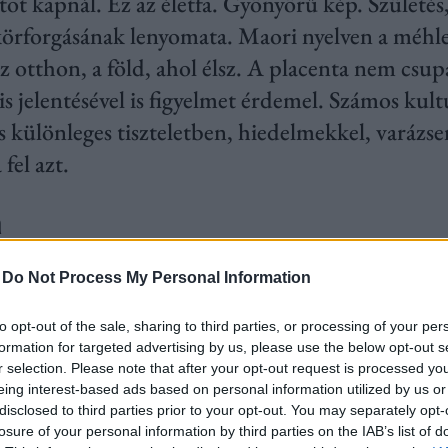
atot kapnál. Ez az életfa. Gyönyörű kép. Születés,
 körforgásának lenyomata. Maori nyelven a méh
z otthon, a föld, ahol élsz. A placenta nem csu
ális jelentésével is figyelmet érdemel. Számos kul
is különleges tiszteletben, hiedelmekkel, varázse
fel azt.
a
etlenül áldott állapot, de az a csodák között a l
-
Do Not Process My Personal Information
estben kapcsolódik. A placenta az anya és a baba 
to opt-out of the sale, sharing to third parties, or processing of your per
t töltve be a kilenc hónap alatt. Fő feladata, hogy
formation for targeted advertising by us, please use the below opt-out s
r selection. Please note that after your opt-out request is processed y
a kisbabának, miközben eltávolítja a salakanyag
eing interest-based ads based on personal information utilized by us or
válik, és az anya szervezetéből külső segítséggel v
disclosed to third parties prior to your opt-out. You may separately opt-
losure of your personal information by third parties on the IAB’s list of
tudomány számára alapvető biológiai jelentősége 