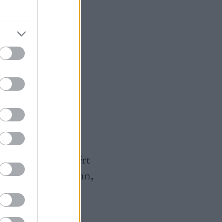
demiology) egyik
t észlelték, hogy
etegség, Alzheimer,
lyen DNS-t. A
epe van.
ek az őssejtek
hatnak. Például a
rehozásában is. Ezért
eratív gyógyászatban,
zájárul, a
űjtik ki, majd