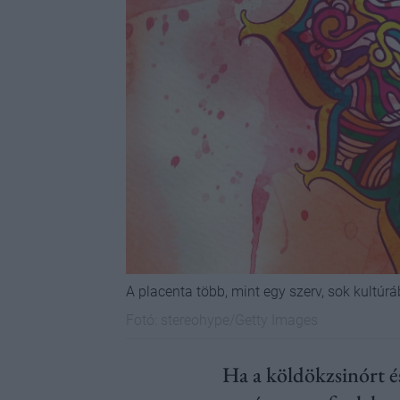
A placenta több, mint egy szerv, sok kultúr
Fotó:
stereohype/Getty Images
Ha a köldökzsinórt é