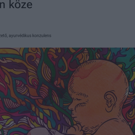
an köze
vezető, ayurvédikus konzulens