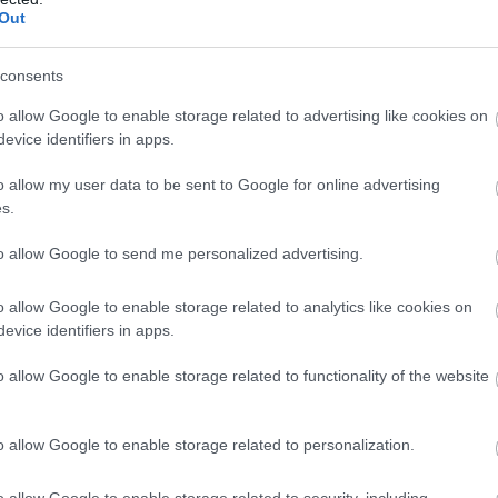
Out
ológiai Folyóirat (International Journal of Epi
consents
ellemzően a vizsgált 50 feletti nők csoportjában az
o allow Google to enable storage related to advertising like cookies on
evice identifiers in apps.
 náluk szív- és érrendszeri probléma, daganatos b
orthoz képest, akik szervezetében nem találtak i
o allow my user data to be sent to Google for online advertising
s.
zmusnak hívják, melyben a placentának kulcsszer
to allow Google to send me personalized advertising.
kutatás területén is egyre nagyobb figyelmet kap. Ez
o allow Google to enable storage related to analytics like cookies on
kből a test különböző szövetei és szervei kialakul
evice identifiers in apps.
íthetnek csont, porc, izom vagy akár idegsejtek lét
o allow Google to enable storage related to functionality of the website
lentenek az orvostudományban, különösen a regen
k helyreállításával foglalkozik. Ha az édesanya hoz
o allow Google to enable storage related to personalization.
kzsinórból az őssejteket speciális technikákkal gy
o allow Google to enable storage related to security, including