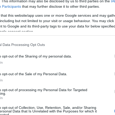
. This information may also be disclosed by us to third parties on the
IA
t, mint egy funkcionális szerv.
Participants
that may further disclose it to other third parties.
 that this website/app uses one or more Google services and may gath
szerint a placentán keresztül a baba speciális ajá
including but not limited to your visit or usage behaviour. You may click 
 to Google and its third-party tags to use your data for below specifi
ág alatt a magzat DNS-e bekerülhet az anyai vér
ogle consent section.
lni a születendő gyermek genetikai állapotát is. 
nyítják, hogy létezik, hogy bizonyos nőknél az an
l Data Processing Opt Outs
o opt-out of the Sharing of my personal data.
In
o opt-out of the Sale of my Personal Data.
ve alatt
In
annak
to opt-out of processing my Personal Data for Targeted
ing.
In
a marad a
o opt-out of Collection, Use, Retention, Sale, and/or Sharing
ersonal Data that Is Unrelated with the Purposes for which it
lected.