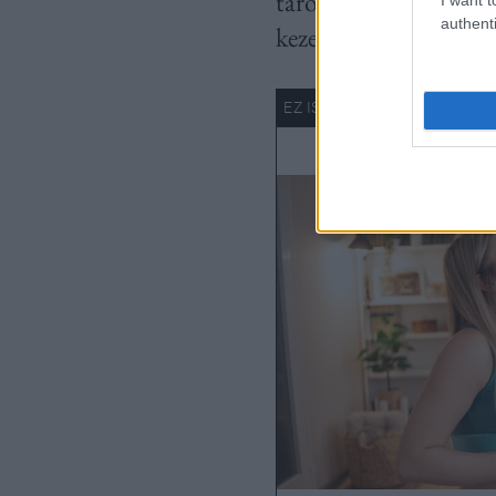
tárolják. Ezek az ősse
authenti
kezelésére.