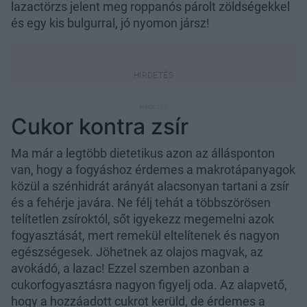
lazactörzs jelent meg roppanós párolt zöldségekkel
és egy kis bulgurral, jó nyomon jársz!
Cukor kontra zsír
Ma már a legtöbb dietetikus azon az állásponton
van, hogy a fogyáshoz érdemes a makrotápanyagok
közül a szénhidrát arányát alacsonyan tartani a zsír
és a fehérje javára. Ne félj tehát a többszörösen
telítetlen zsíroktól, sőt igyekezz megemelni azok
fogyasztását, mert remekül eltelítenek és nagyon
egészségesek. Jöhetnek az olajos magvak, az
avokádó, a lazac! Ezzel szemben azonban a
cukorfogyasztásra nagyon figyelj oda. Az alapvető,
hogy a hozzáadott cukrot kerüld, de érdemes a