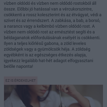
vízben oldódó és vízben nem oldódó rostokból áll
össze. Előbbi jó hatással van a vércukorszintre,
csökkenti a rossz koleszterint és az étvágyat, védi a
szívet és az érrendszert. A zabkása, a bab, a borsó,
a narancs vagy a kelbimbó vízben oldódó rost. A
vízben nem oldódó rost az emésztést segíti és a
béldaganatok előfordulásának esélyét is csökkenti.
Ilyen a teljes kiőrlésű gabona, a zöld leveles
zöldségek vagy a gyümölcsök héja. A zöldség
egyébként is az egészséges étkezés alapja,
igyekezz legalább hat-hét adagot elfogyasztani
belőle naponta!