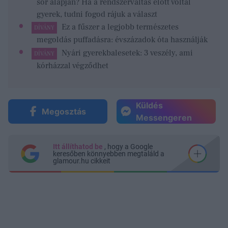
sor alapján? Ha a rendszerváltás előtt voltál
gyerek, tudni fogod rájuk a választ
Ez a fűszer a legjobb természetes
DÍVÁNY
megoldás puffadásra: évszázadok óta használják
Nyári gyerekbalesetek: 3 veszély, ami
DÍVÁNY
kórházzal végződhet
Küldés
Megosztás
Messengeren
Itt állíthatod be
, hogy a Google
keresőben könnyebben megtaláld a
glamour.hu cikkeit