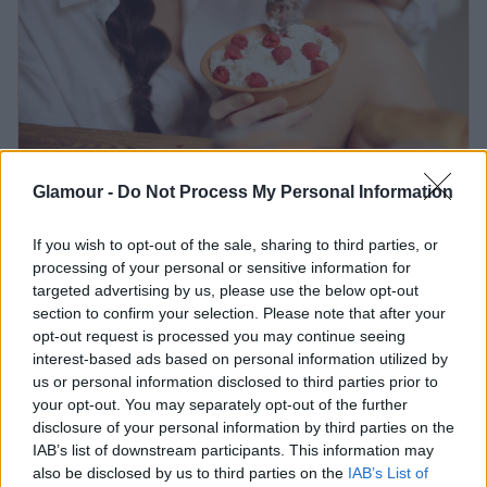
5 egészséges harapnivaló, amitől
Glamour -
Do Not Process My Personal Information
hamar jóllakott lehetsz
If you wish to opt-out of the sale, sharing to third parties, or
processing of your personal or sensitive information for
Kell a szénhidrát?
targeted advertising by us, please use the below opt-out
section to confirm your selection. Please note that after your
opt-out request is processed you may continue seeing
Szénhidrátra szüksége van a szervezetednek, de
interest-based ads based on personal information utilized by
általában sokkal kevesebbre, mint amit egy átlagos
us or personal information disclosed to third parties prior to
ember fogyaszt. Különösen, ha fogyni szeretnél,
your opt-out. You may separately opt-out of the further
akkor érdemes csökkenteni a bevitelét. Ha emellett
disclosure of your personal information by third parties on the
magasan tartod a fehérjefogyasztást és elegendő jó
IAB’s list of downstream participants. This information may
zsírt is beviszel, éhes sem leszel. Egy nőnek
also be disclosed by us to third parties on the
IAB’s List of