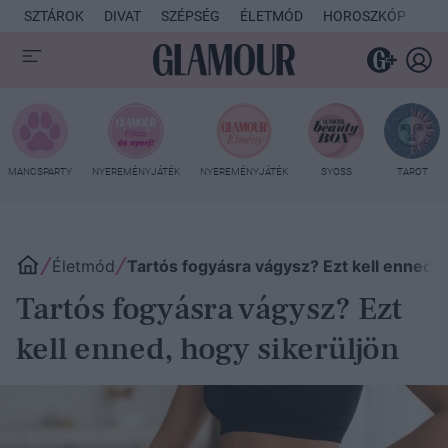
SZTÁROK
DIVAT
SZÉPSÉG
ÉLETMÓD
HOROSZKÓP
KU
MANCSPARTY
NYEREMÉNYJÁTÉK
NYEREMÉNYJÁTÉK
SYOSS
TAROT
Életmód
Tartós fogyásra vágysz? Ezt kell enned
Tartós fogyásra vágysz? Ezt
kell enned, hogy sikerüljön