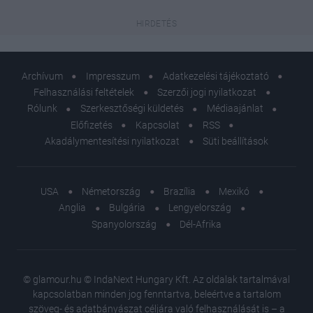
Archívum
Impresszum
Adatkezelési tájékoztató
Felhasználási feltételek
Szerzői jogi nyilatkozat
Rólunk
Szerkesztőségi küldetés
Médiaajánlat
Előfizetés
Kapcsolat
RSS
Akadálymentesítési nyilatkozat
Süti beállítások
USA
Németország
Brazília
Mexikó
Anglia
Bulgária
Lengyelország
Spanyolország
Dél-Afrika
© glamour.hu © IndaNext Hungary Kft. Az oldalak tartalmával
kapcsolatban minden jog fenntartva, beleértve a tartalom
szöveg- és adatbányászat céljára való felhasználását is – a