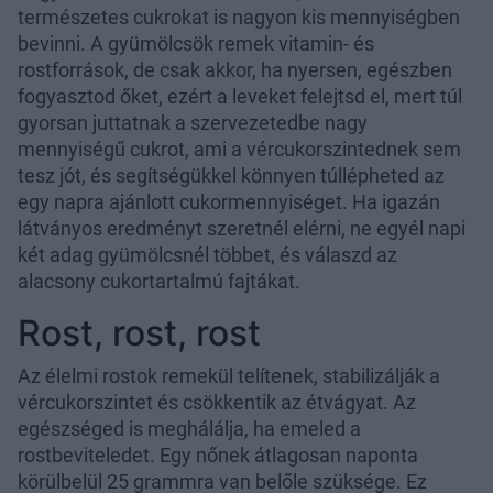
természetes cukrokat is nagyon kis mennyiségben
bevinni. A gyümölcsök remek vitamin- és
rostforrások, de csak akkor, ha nyersen, egészben
fogyasztod őket, ezért a leveket felejtsd el, mert túl
gyorsan juttatnak a szervezetedbe nagy
mennyiségű cukrot, ami a vércukorszintednek sem
tesz jót, és segítségükkel könnyen túllépheted az
egy napra ajánlott cukormennyiséget. Ha igazán
látványos eredményt szeretnél elérni, ne egyél napi
két adag gyümölcsnél többet, és válaszd az
alacsony cukortartalmú fajtákat.
Rost, rost, rost
Az élelmi rostok remekül telítenek, stabilizálják a
vércukorszintet és csökkentik az étvágyat. Az
egészséged is meghálálja, ha emeled a
rostbeviteledet. Egy nőnek átlagosan naponta
körülbelül 25 grammra van belőle szüksége. Ez