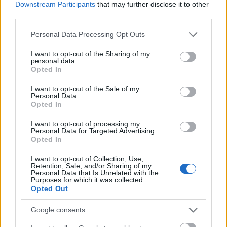
Downstream Participants
that may further disclose it to other
átlagosan napi 50 gramm fehérjére van szüksége,
third parties.
ám egy magas fehérjetartalmú étrendben ez akár a
többszörösére is növekedhet. Arra mindenképpen
Please note that this website/app uses one or more Google
Personal Data Processing Opt Outs
ügyelj, hogy ezt nagyrészt halakból, tojásból,
services and may gather and store information including but
alacsony zsírtartalmú húsokból és hüvelyesekből
not limited to your visit or usage behaviour. You may click to
I want to opt-out of the Sharing of my
personal data.
grant or deny consent to Google and its third-party tags to
fedezd. Nem kell félned a fehérjeporoktól sem,
Opted In
use your data for below specified purposes in below Google
ezekből már van számos fajta – akár vegán vagy
consent section.
I want to opt-out of the Sale of my
tartósító- és édesítőszer-mentes is. Mielőtt
Personal Data.
drasztikusan emelnéd a fehérjebeviteled és
Opted In
csökkentenéd a szénhidrátfogyasztást,
I want to opt-out of processing my
mindenképpen konzultálj a háziorvosoddal vagy egy
Personal Data for Targeted Advertising.
dietetikussal!
Opted In
Ezeket olvastad már?
I want to opt-out of Collection, Use,
Retention, Sale, and/or Sharing of my
Personal Data that Is Unrelated with the
Purposes for which it was collected.
Vörös káposztalével fogyni? Ennyire jó ötlet
Opted Out
valójában
Veszélyes diétázni, ha menstruálsz?
Google consents
Ezt teszi a túl sok cukor a szervezeteddel