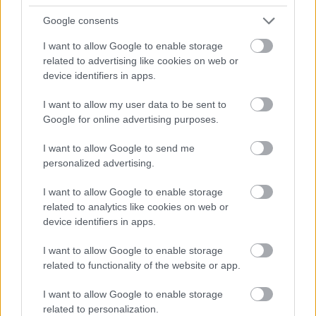
menstruáció előtti néhány napban
Google consents
sem
I want to allow Google to enable storage
related to advertising like cookies on web or
device identifiers in apps.
- árulta el.
I want to allow my user data to be sent to
Milyen eredménnyel zárult
Google for online advertising purposes.
a hét?
I want to allow Google to send me
personalized advertising.
„A napi 2,5 liter víz ivása nem változtatta meg annyira
az életemet, hogy kidobjam miatta az összes
I want to allow Google to enable storage
bőrápoló termékemet és előadásokat tartsak a
related to analytics like cookies on web or
vízivás fontosságáról. De a tapasztalataim pozitívak
device identifiers in apps.
és a változások eléggé észrevehetők ahhoz, hogy a
I want to allow Google to enable storage
kísérlet után még sokáig ugyanennyit igyak.”
related to functionality of the website or app.
I want to allow Google to enable storage
related to personalization.