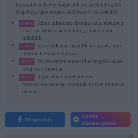
finomabb, a fizetés magasabb, de az élet drágább
Svájcban, vajon megéri kiköltözni? - GLAMOUR
Szinte mindenki elrontja ezt a hőségben:
FEMINA
sem a ventilátor, sem a hideg zuhany nem
működik
Az orrunk nem hazudik: meglepő, miért
FEMINA
utálunk bizonyos illatokat
Ez a veszélytelennek tűnő reggeli szokás
DÍVÁNY
rontja el a napodat
Aggasztóan emelkedett az
DÍVÁNY
ózonszennyezettség: mutatjuk, milyen tüneteket
okozhat
Küldés
Megosztás
Messengeren