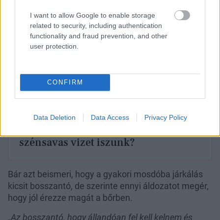
I want to allow Google to enable storage
related to security, including authentication
functionality and fraud prevention, and other
user protection.
CONFIRM
Data Deletion
Data Access
Privacy Policy
Most akkor jó vagy rossz, ha
szénsavas vizet iszunk?
Bár azt beismeri, hogy a gyakori mosdóba járkálás
kicsit bosszantó, de szerinte ennyi áldozatot megér,
hogy jól érezze magát a bőrben.
„Az bosszantó, hogy állandóan fel kell kelnem és