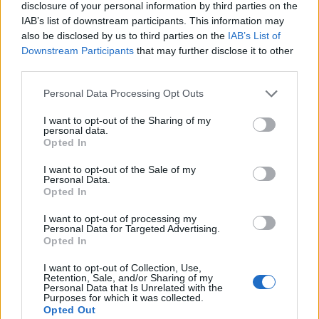
disclosure of your personal information by third parties on the
5 meglepő jel, ami arra utal, túl kevés
IAB’s list of downstream participants. This information may
vizet iszol
also be disclosed by us to third parties on the
IAB’s List of
Downstream Participants
that may further disclose it to other
third parties.
5-7. nap
Please note that this website/app uses one or more Google
Personal Data Processing Opt Outs
services and may gather and store information including but
„Most, hogy egy hét után a tükörbe nézek, biztos
not limited to your visit or usage behaviour. You may click to
I want to opt-out of the Sharing of my
vagyok benne, hogy az arcom ragyogóbbnak tűnik.
personal data.
grant or deny consent to Google and its third-party tags to
Nem drasztikus módon, csak úgy nézek ki, mint
Opted In
use your data for below specified purposes in below Google
amikor 'szép arc napom' van. Mások számára
consent section.
I want to opt-out of the Sale of my
észrevehetetlen, de én üdébbnek látom magam”
-
Personal Data.
Opted In
fogalmazott, majd azt is hozzátette, hogy továbbra
is tapasztalja a tartós produktivitást.
I want to opt-out of processing my
Personal Data for Targeted Advertising.
Opted In
Amióta 2,5 liter vizet iszom
I want to opt-out of Collection, Use,
Retention, Sale, and/or Sharing of my
naponta, nem érezem magam
Personal Data that Is Unrelated with the
Purposes for which it was collected.
fáradtnak lefekvés előtt. Még a
Opted Out