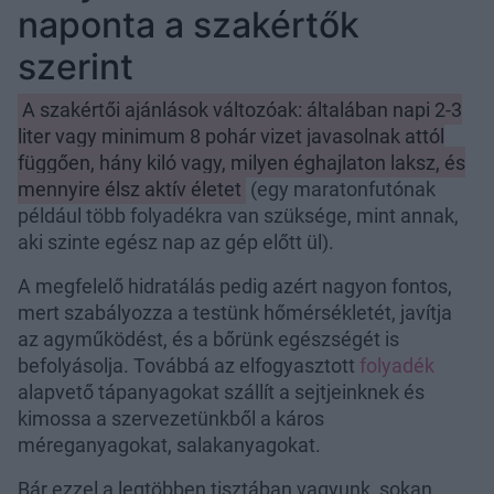
naponta a szakértők
szerint
A szakértői ajánlások változóak: általában napi 2-3
liter vagy minimum 8 pohár vizet javasolnak attól
függően, hány kiló vagy, milyen éghajlaton laksz, és
mennyire élsz aktív életet
(egy maratonfutónak
például több folyadékra van szüksége, mint annak,
aki szinte egész nap az gép előtt ül).
A megfelelő hidratálás pedig azért nagyon fontos,
mert szabályozza a testünk hőmérsékletét, javítja
az agyműködést, és a bőrünk egészségét is
befolyásolja. Továbbá az elfogyasztott
folyadék
alapvető tápanyagokat szállít a sejtjeinknek és
kimossa a szervezetünkből a káros
méreganyagokat, salakanyagokat.
Bár ezzel a legtöbben tisztában vagyunk, sokan