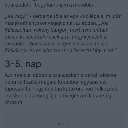
íróasztalától, hogy kimenjen a mosdóba.
„Jól vagy?”
- kérdezte tőle az egyik kollégája, miután
már jó néhányszor végigvonult az irodán.
„Jól!
Válaszoltam vékony hangon, mert nem tudtam
másra koncentrálni csak arra, hogy kijussak a
mosdóba. Nincs idő csevegni. A vízivás most a
főállásom. És ez három napon keresztül így ment.”
3-5. nap
Azt mondja, ebben a szakaszban érzékelt először
némi változást magán. Korábban ugyanis azt
tapasztalta, hogy délután kettő óra körül elkezdett
csökkenni az energiája, ami egészen kora estig
kitartott.