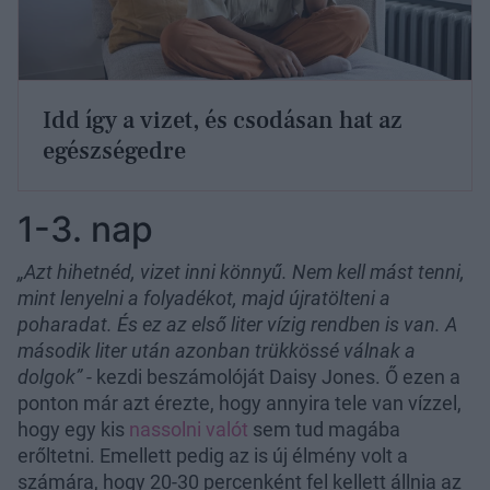
Idd így a vizet, és csodásan hat az
egészségedre
1-3. nap
„Azt hihetnéd, vizet inni könnyű. Nem kell mást tenni,
mint lenyelni a folyadékot, majd újratölteni a
poharadat. És ez az első liter vízig rendben is van. A
második liter után azonban trükkössé válnak a
dolgok”
- kezdi beszámolóját Daisy Jones. Ő ezen a
ponton már azt érezte, hogy annyira tele van vízzel,
hogy egy kis
nassolni valót
sem tud magába
erőltetni. Emellett pedig az is új élmény volt a
számára, hogy 20-30 percenként fel kellett állnia az