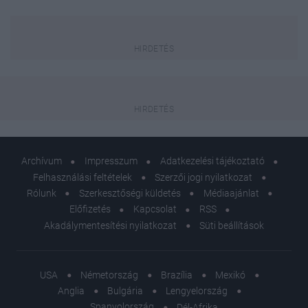
Archívum
Impresszum
Adatkezelési tájékoztató
Felhasználási feltételek
Szerzői jogi nyilatkozat
Rólunk
Szerkesztőségi küldetés
Médiaajánlat
Előfizetés
Kapcsolat
RSS
Akadálymentesítési nyilatkozat
Süti beállítások
USA
Németország
Brazília
Mexikó
Anglia
Bulgária
Lengyelország
Spanyolország
Dél-Afrika