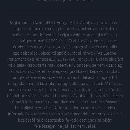
© glamour.hu © IndaNext Hungary Kft. Az oldalak tartalmával
kapcsolatban minden jog fenntartva, beleértve a tartalom
szöveg- és adatbányászat céljára való felhasználását is – a
szerzői jogról szóló 1999. évi LXXVI. törvény rendelkezései
értelmében a törvény 35/A. § (1) paragrafusa és a digitális
szolgáltatások piacairól szóló európai irányelv (Az Európai
Parlament és a Tanács (EU) 2019/790 Irányelve) 4. cikke alapján!
Az oldalak, azok tartalma - ideértve különösen, de nem kizárólag
az azokon közzétett szövegeket, grafikákat, képeket, fotókat,
hangfelvételeket és videókat stb. - az IndaNext Hungary Kft.
("Jogtulajdonos") kizárólagos jogosultsága alá esnek. Mindezek
minden és bármely felhasználása csak a Jogtulajdonos előzetes
írásbeli hozzájárulásával lehetséges. Az oldalról kivezető linkeken
elérhető tartalmakért a Jogtulajdonos semmilyen felelősséget,
helytállást nem vállal. A Jogtulajdonos pontos és hiteles
Így őriz
információk közlésére, tájékoztatás megadására törekszik, de a
korában
közlésből, tájékoztatásból fakadó esetleges károkért
25 éve 
felelősséget, helytállást nem vállal.