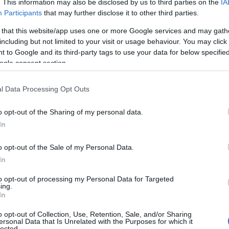
. This information may also be disclosed by us to third parties on the
IA
Participants
that may further disclose it to other third parties.
 that this website/app uses one or more Google services and may gath
including but not limited to your visit or usage behaviour. You may click 
ll érezned magad,
 to Google and its third-party tags to use your data for below specifi
ogle consent section.
át
tnak kell érezned magad, mielőtt
l Data Processing Opt Outs
z az edzőterembe vagy elindulsz futni,
o opt-out of the Sharing of my personal data.
lefogsz a napi munkafeladataidba.
A
In
égi média influenszerek videói
berek mindig inspiráltak és tele vannak
o opt-out of the Sale of my Personal Data.
A valóság azonban egészen más.
In
ig megelőzi azt. Először jön tehát a
to opt-out of processing my Personal Data for Targeted
Ezt a jelenséget a "haladás elvének"
ing.
 motiváció-növekedést okozhat, ha
In
 egy feladatban, legyen az bármilyen
o opt-out of Collection, Use, Retention, Sale, and/or Sharing
ersonal Data that Is Unrelated with the Purposes for which it
lected.