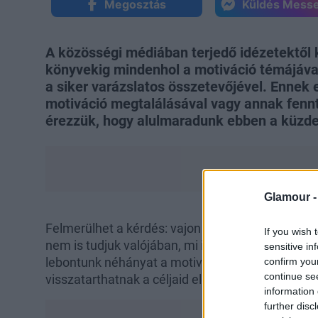
Megosztás
Küldés Mess
A közösségi médiában terjedő idézetektől 
könyvekig mindenhol a motiváció témájáva
a siker varázslatos összetevőjével. Ennek
motiváció megtalálásával vagy annak fennt
érezzük, hogy alulmaradunk ebben a küzd
Glamour 
Felmerülhet a kérdés: vajon félrevezetnek bennü
If you wish 
nem is tudjuk valójában, mi is a
motiváció
és hog
sensitive in
lebontunk néhányat a motivációval kapcsolatos 
confirm you
continue se
visszatarthatnak a céljaid elérésétől.
information 
further disc