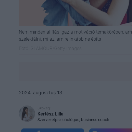
Nem minden állítás igaz a motiváció témakörében, ami
szelektálni, mi az, amire inkább ne építs
Fotó:
GLAMOUR/Getty Images
2024. augusztus 13.
Szöveg:
Kertész Lilla
Szervezetpszichológus, business coach