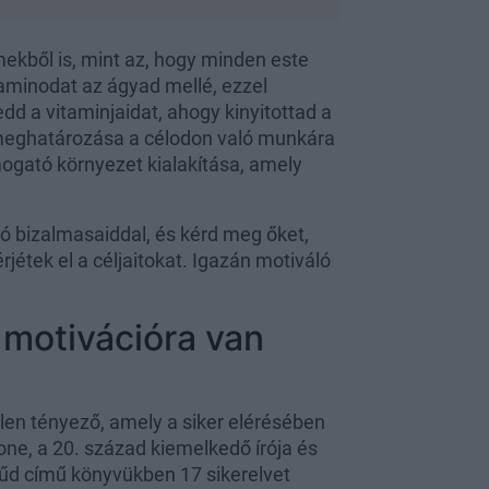
ekből is, mint az, hogy minden este
taminodat az ágyad mellé, ezzel
dd a vitaminjaidat, ahogy kinyitottad a
meghatározása a célodon való munkára
mogató környezet kialakítása, amely
ó bizalmasaiddal, és kérd meg őket,
rjétek el a céljaitokat. Igazán motiváló
k motivációra van
len tényező, amely a siker elérésében
one, a 20. század kiemelkedő írója és
itűd című könyvükben 17 sikerelvet