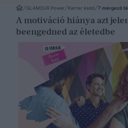
GLAMOUR Power
Karrier kedd
7 mérgező té
A motiváció hiánya azt jele
beengedned az életedbe