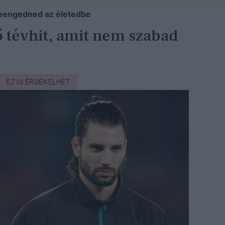
 beengedned az életedbe
ő tévhit, amit nem szabad
EZ IS ÉRDEKELHET