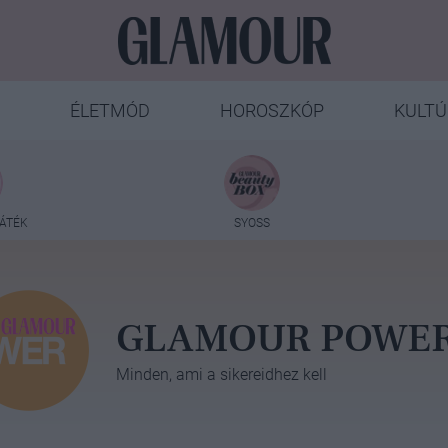
ÉLETMÓD
HOROSZKÓP
KULTÚ
ÁTÉK
SYOSS
GLAMOUR POWE
Minden, ami a sikereidhez kell