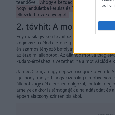
teendővel.
Ahogy elkezded elvégezni a feladatai
authenti
hogy lendületbe kerülsz és így a motivációd is n
elkezdett tevékenységet.
2. tévhit: A motiváció egy
Egy másik gyakori tévhit szerint a motiváció tart
végigvisz a célod eléréséig. A valóságban a mo
és számos tényező befolyásolja, többek között a
az érzelmi állapotod. Az állandó motiváltság elv
kudarc-érzéshez is vezethet, ha a motivációd el
James Clear, a nagy népszerűségnek örvendő A
írja, hogy ahelyett, hogy kizárólag a motivációr
állapot vagy cél elérésén dolgozol, fontold meg o
amelyek akkor is támogatják a haladásodat és a 
éppen alacsony szinten pislákol.