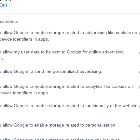
Out
k magunkat, mielőtt elkezdjük, sokszor
óra adhat okot. Ahelyett, hogy vársz a
rzed magad, próbálj meg egy feladatot
consents
en csak kezdd el.
o allow Google to enable storage related to advertising like cookies on
evice identifiers in apps.
o allow my user data to be sent to Google for online advertising
s.
to allow Google to send me personalized advertising.
o allow Google to enable storage related to analytics like cookies on
Téged mi motivál
evice identifiers in apps.
valójában? Ez a
személyiségteszt
o allow Google to enable storage related to functionality of the website
elárulja! Glamour
o allow Google to enable storage related to personalization.
de annyit biztosan foglalkozol egy
o allow Google to enable storage related to security, including