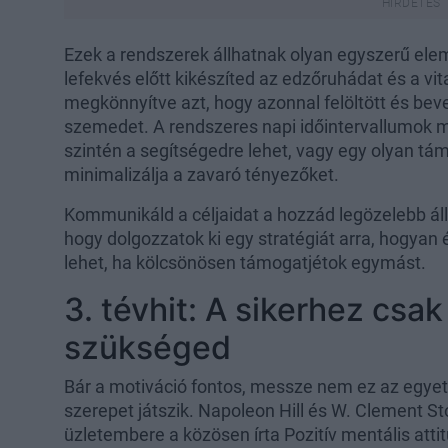
Ezek a rendszerek állhatnak olyan egyszerű elem
lefekvés előtt kikészíted az edzőruhádat és a vi
megkönnyítve azt, hogy azonnal felöltött és beve
szemedet. A rendszeres napi időintervallumok 
szintén a segítségedre lehet, vagy egy olyan tá
minimalizálja a zavaró tényezőket.
Kommunikáld a céljaidat a hozzád legözelebb áll
hogy dolgozzatok ki egy stratégiát arra, hogyan é
lehet, ha kölcsönösen támogatjétok egymást.
3. tévhit: A sikerhez csa
szükséged
Bár a motiváció fontos, messze nem ez az egyet
szerepet játszik. Napoleon Hill és W. Clement St
üzletembere a közösen írta Pozitív mentális att