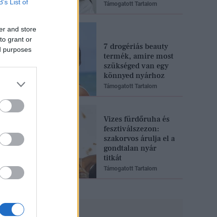
B’s List of
Támogatott Tartalom
er and store
to grant or
7 drogériás beauty
ed purposes
termék, amire most
szükséged van egy
könnyed nyárhoz
Támogatott Tartalom
Vizes fürdőruha és
fesztiválszezon:
szakorvos árulja el a
gondtalan nyár
titkát
Támogatott Tartalom