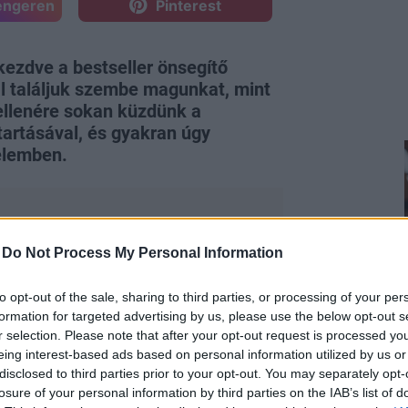
engeren
Pinterest
kezdve a bestseller önsegítő
l találjuk szembe magunkat, mint
 ellenére sokan küzdünk a
artásával, és gyakran úgy
elemben.
-
Do Not Process My Personal Information
nket a motivációról szóló mítoszok és
to opt-out of the sale, sharing to third parties, or processing of your per
yan működik? Ebben a cikkben
formation for targeted advertising by us, please use the below opt-out s
leggyakoribb tévhitek közül, amelyek
r selection. Please note that after your opt-out request is processed y
eing interest-based ads based on personal information utilized by us or
disclosed to third parties prior to your opt-out. You may separately opt-
losure of your personal information by third parties on the IAB’s list of