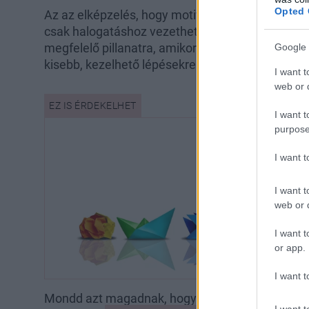
Opted 
Az az elképzelés, hogy motiváltnak kell éreznün
csak halogatáshoz vezethet és további frusztráci
megfelelő pillanatra, amikor igazán lelkesnek é
Google 
kisebb, kezelhető lépésekre bontani és egyszerű
I want t
web or d
I want t
purpose
I want 
I want t
web or d
I want t
or app.
I want t
Mondd azt magadnak, hogy csak 5-10-20 percet, 
I want t