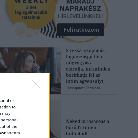
Feliratkozom
Stressz, szoptatás,
fogamzásgátló: a
nőgyógyász
elárulja, mi minden
boríthatja fel az
intim egyensúlyt
Támogatott Tartalom
sonal or
ection to
ou may
 personal
Neked is rosaceás a
out of the
bőrőd? Innen
 downstream
tudhatod!