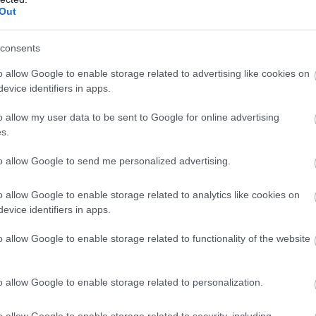
k. Ez az érzelmi kettősség ragadta meg őket, és ez 
Out
assák hivatásukat.
consents
o allow Google to enable storage related to advertising like cookies on
evice identifiers in apps.
o allow my user data to be sent to Google for online advertising
s.
to allow Google to send me personalized advertising.
o allow Google to enable storage related to analytics like cookies on
evice identifiers in apps.
o allow Google to enable storage related to functionality of the website
ma szülni,
éve? Prof. 
szülész-nőg
o allow Google to enable storage related to personalization.
kérdeztük
o allow Google to enable storage related to security, including