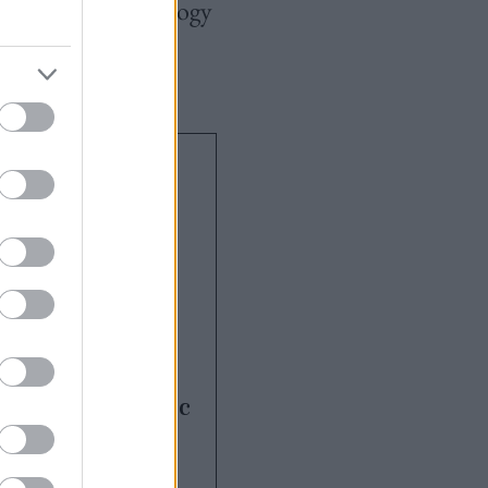
vezette őket arra, hogy
Jobb
 mint harminc
Dr. Bánhidy Ferenc
yógyászt