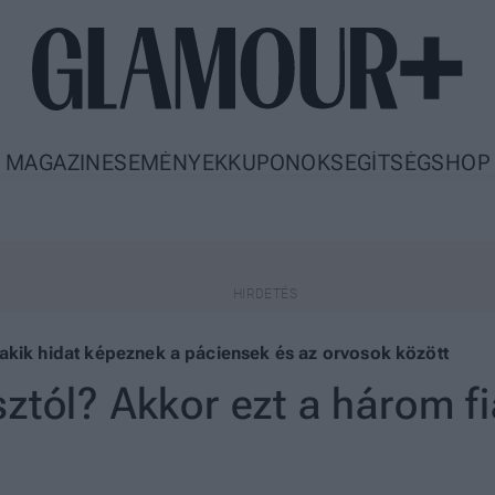
MAGAZIN
ESEMÉNYEK
KUPONOK
SEGÍTSÉG
SHOP
akik hidat képeznek a páciensek és az orvosok között
ztól? Akkor ezt a három f