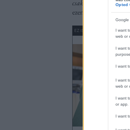
csak átélhet
” – meséli
Opted 
ezen a területen folyt
Google 
I want t
web or d
I want t
purpose
I want 
I want t
web or d
I want t
or app.
I want t
I want t