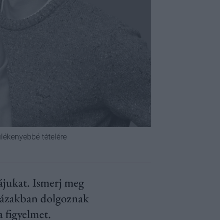
lékenyebbé tételére
májukat. Ismerj meg
házakban dolgoznak
a figyelmet.