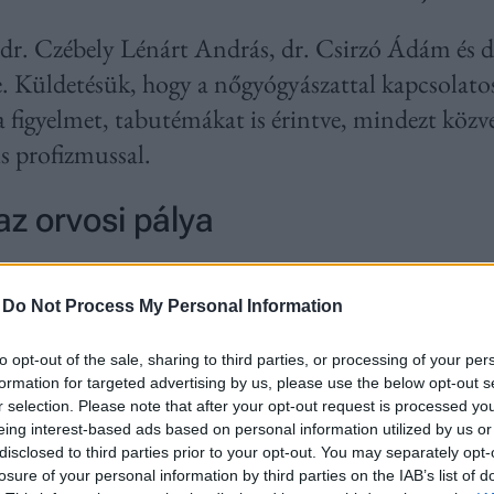
r. Czébely Lénárt András, dr. Csirzó Ádám és dr
. Küldetésük, hogy a nőgyógyászattal kapcsolato
a figyelmet, tabutémákat is érintve, mindezt közve
 profizmussal.
az orvosi pálya
stván által létrehozott
Nődokik
oldal tavaly év 
-
Do Not Process My Personal Information
Azóta folyamatosan bizonyítják, hogy hatalmas sz
a. Mindhármuk pályája egyértelműen a szülészet
to opt-out of the sale, sharing to third parties, or processing of your per
Az egyetemi évek alatt találtak egymásra, és azót
formation for targeted advertising by us, please use the below opt-out s
r selection. Please note that after your opt-out request is processed y
nt is szorosan együttműködnek.
eing interest-based ads based on personal information utilized by us or
disclosed to third parties prior to your opt-out. You may separately opt-
losure of your personal information by third parties on the IAB’s list of
udom, orvos akartam lenni
” – kezdi történetét 