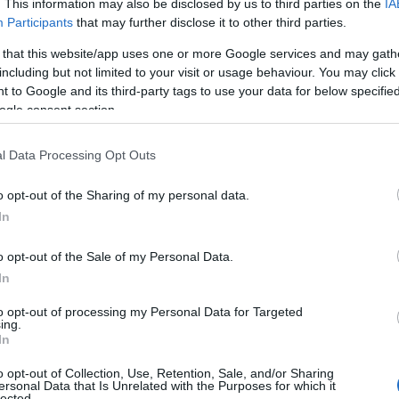
. This information may also be disclosed by us to third parties on the
IA
názium alatt sokakat nyomaszt a kérdés, hogy m
Participants
that may further disclose it to other third parties.
sosem volt kétségem: tudtam, hogy az orvosi pályá
 that this website/app uses one or more Google services and may gath
including but not limited to your visit or usage behaviour. You may click 
ncentráltam. Nem volt bennem pályaorientációs st
 to Google and its third-party tags to use your data for below specifi
ogle consent section.
gyerekként egészen más terveket dédelgetett: „
Kez
l Data Processing Opt Outs
 azonban azt mondta, először végezzem el az orvo
o opt-out of the Sharing of my personal data.
ccet félretéve, hamar rájöttem, hogy a gyógyítás 
In
. Azóta se bántam meg, hogy ezt az utat választot
o opt-out of the Sale of my Personal Data.
t-nőgyógyászat világa.
Hamar felismerték, hogy ez 
In
ásokat és le nyűgöző szépségeket.
to opt-out of processing my Personal Data for Targeted
ing.
In
anatok hihetetlenül feszültek, testileg és lelkileg is 
etik, ez az egész átcsap az egyik legboldogabb él
o opt-out of Collection, Use, Retention, Sale, and/or Sharing
ersonal Data that Is Unrelated with the Purposes for which it
lected.