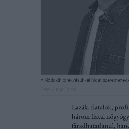
A Nődokik törekvésükkel hidat szeretnének
Fotó:
Sutus Fanni
Lazák, fiatalok, prof
három fiatal nőgyóg
fáradhatatlanul, hane