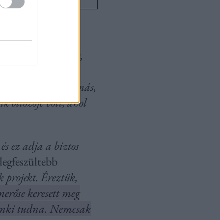
rben is. „
Érződött,
nyleg történnek a
 éreztük, hogy ez más,
 öltözője volt, ahol
 ez adja a biztos
legfeszültebb
 projekt. Éreztük,
merőse keresett meg
denki tudna. Nemcsak