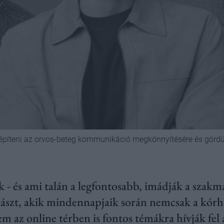
 építeni az orvos-beteg kommunikáció megkönnyítésére és gördü
ik - és ami talán a legfontosabb, imádják a szak
yászt, akik mindennapjaik során nemcsak a kór
m az online térben is fontos témákra hívják fel 