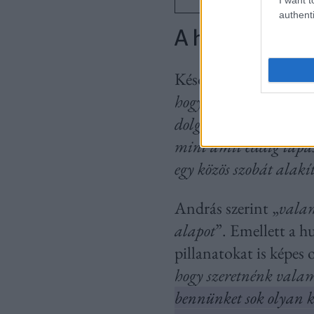
authenti
A humor fontos
Később felismerték, h
hogy olyan energia va
dolgok, hogy valami m
mint amit eddig tapas
egy közös szobát alakí
András szerint „
valam
alapot
”. Emellett a h
pillanatokat is képes 
hogy szeretnénk vala
bennünket sok olyan k