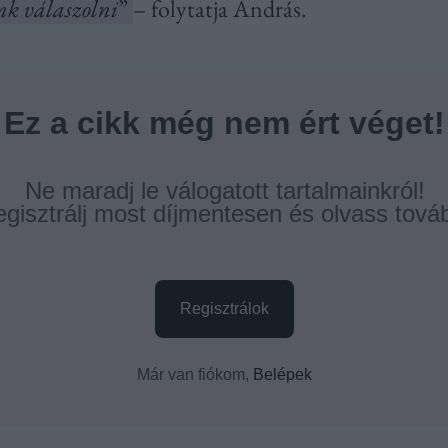
nk válaszolni
”
– folytatja András.