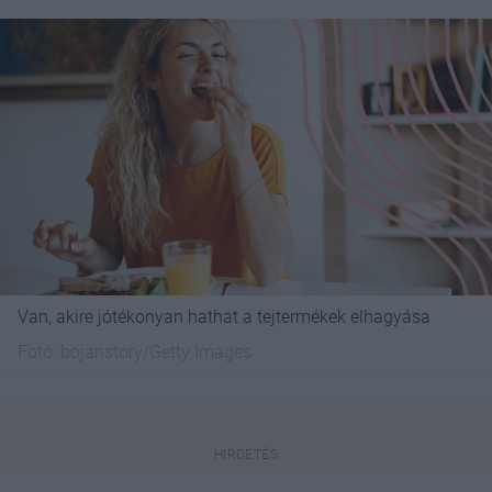
Van, akire jótékonyan hathat a tejtermékek elhagyása
Fotó:
bojanstory/Getty Images