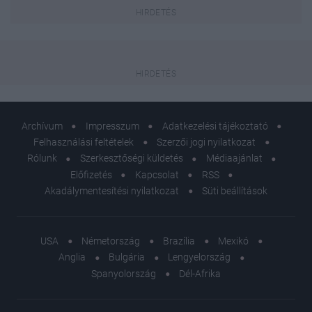
Archívum
Impresszum
Adatkezelési tájékoztató
Felhasználási feltételek
Szerzői jogi nyilatkozat
Rólunk
Szerkesztőségi küldetés
Médiaajánlat
Előfizetés
Kapcsolat
RSS
Akadálymentesítési nyilatkozat
Süti beállítások
USA
Németország
Brazília
Mexikó
Anglia
Bulgária
Lengyelország
Spanyolország
Dél-Afrika