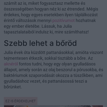
számít az is, miket fogyasztasz mellette és
összességében hogyan néz ki az étrended. Mégis
érdekes, hogy egyes esetekben ilyen táplálkozást
érintő változások mennyi
pozitívumot
hozhatnak
egy ember életébe. Lássuk, ha Julia
tapasztalataiból indulsz ki, mire számíthatsz!
Szebb lehet a bőröd
Julia évek óta küzdött pattanásokkal, amióta viszont
tejmentesen étkezik, sokkal tisztább a bőre. Az
aknéról
fontos tudni, hogy egy olyan gyulladásos
állapot, amely során az olaj beszorul a pórusokba, és
baktériumok szaporodását okozza a tüszőkben, ami
gyulladáshoz vezet, és pattanásossá teszi a
bőrünket.