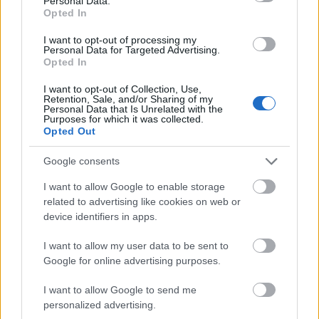
Personal Data.
Több betegség
Opted In
súlyosbodásától is
I want to opt-out of processing my
Personal Data for Targeted Advertising.
megóvhat
Opted In
I want to opt-out of Collection, Use,
Több vizsgálat is arra az eredményre jutott, hogy
Retention, Sale, and/or Sharing of my
azokra nézve, akiknek laktózintoleranciájuk van,
Personal Data that Is Unrelated with the
Purposes for which it was collected.
vagy pajzsmirigyproblémákkal küzdenek, a
Opted Out
tejtermékekben lévő egyes összetevők
gyulladásfokozó
hatásúak lehetnek. De például
Google consents
Candida-fertőzés esetén is ajánlott alacsony
I want to allow Google to enable storage
tejtartalmú étrendet követni.
related to advertising like cookies on web or
device identifiers in apps.
Tehát mindenképp fontos, hogy
az aktuális
egészségi állapotunkat is vegyük figyelembe, ha azt
I want to allow my user data to be sent to
mérlegeljük, fogyasztunk-e tejtermékeket, és
Google for online advertising purposes.
érdemes
szakember
segítségét is kérnünk
(ha
elhagyjuk a tejtermékeket, abban is, mit mivel
I want to allow Google to send me
personalized advertising.
pótolhatunk tudatosan). Abban az esetben pedig, ha