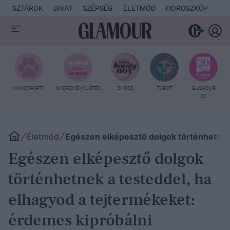
SZTÁROK
DIVAT
SZÉPSÉG
ÉLETMÓD
HOROSZKÓP
KU
MANCSPARTY
NYEREMÉNYJÁTÉK
SYOSS
TAROT
GLAMOUR
20
Életmód
Egészen elképesztő dolgok történhetnek 
Egészen elképesztő dolgok
történhetnek a testeddel, ha
elhagyod a tejtermékeket:
érdemes kipróbálni