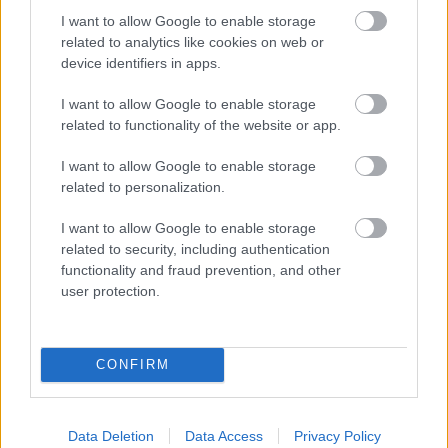
olyan betegségünk van, amely esetén orvosi
I want to allow Google to enable storage
utasításra kell kerülnünk bizonyos tejtermékeket
related to analytics like cookies on web or
vagy akár az összeset, azt mindig vegyük nagyon
device identifiers in apps.
komolyan, és általában véve is figyeljünk a testünk
egyedi igényeire és reakcióira!
I want to allow Google to enable storage
related to functionality of the website or app.
Forrás:
healthline.com
,
musebali.com
I want to allow Google to enable storage
related to personalization.
I want to allow Google to enable storage
related to security, including authentication
functionality and fraud prevention, and other
user protection.
CONFIRM
Data Deletion
Data Access
Privacy Policy