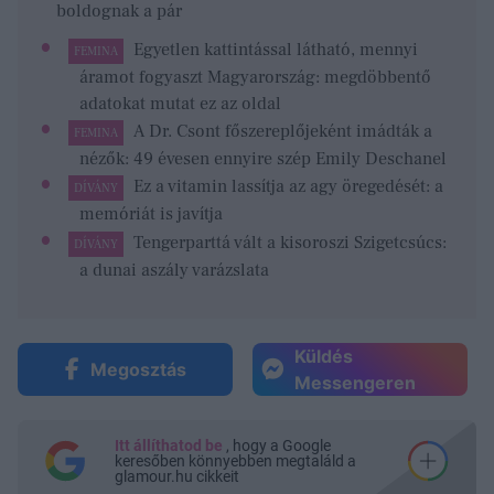
boldognak a pár
Egyetlen kattintással látható, mennyi
FEMINA
áramot fogyaszt Magyarország: megdöbbentő
adatokat mutat ez az oldal
A Dr. Csont főszereplőjeként imádták a
FEMINA
nézők: 49 évesen ennyire szép Emily Deschanel
Ez a vitamin lassítja az agy öregedését: a
DÍVÁNY
memóriát is javítja
Tengerparttá vált a kisoroszi Szigetcsúcs:
DÍVÁNY
a dunai aszály varázslata
Küldés
Megosztás
Messengeren
Itt állíthatod be
, hogy a Google
keresőben könnyebben megtaláld a
glamour.hu cikkeit