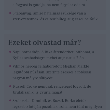
a fogyást is gátolja, ha nem figyelsz oda rá
5 tápanyag, amire hatalmas szüksége van a
szervezetednek, és valószínűleg alig eszel belőlük
Ezeket olvastad már?
Napi horoszkóp: A Bika átrendezheti otthonát, a
Nyilas szabadságra mehet augusztus 7-én
Vilmos herceg felháborodott Meghan Markle
legutóbbi húzásán, szerinte ezekkel a fotókkal
nagyon mélyre süllyedt
Russell Crowe nemcsak rengeteget fogyott, de
brutálisan ki is gyúrta magát
Szoboszlai Dominik és Buzsik Borka életük
legszebb fotóján pózolnak, soha nem tűnt még ilyen