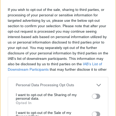
például olyan sajtok is, amelyek természetes módon
laktózmentesek) sokan panaszmentesen eszik és
If you wish to opt-out of the sale, sharing to third parties, or
isszák.
processing of your personal or sensitive information for
targeted advertising by us, please use the below opt-out
section to confirm your selection. Please note that after your
opt-out request is processed you may continue seeing
interest-based ads based on personal information utilized by
us or personal information disclosed to third parties prior to
Fogyhatsz
your opt-out. You may separately opt-out of the further
disclosure of your personal information by third parties on the
A tejtermékek elhagyása Juliának a
fogyásban
is
IAB’s list of downstream participants. This information may
segített. Ebben az esetben fontos tudni, hogy a tej, a
also be disclosed by us to third parties on the
IAB’s List of
Downstream Participants
that may further disclose it to other
natúr joghurt és más cukrozatlan tejtermékek
third parties.
jellemzően természetes cukrokat tartalmaznak, míg
más tejtermékek hozzáadott cukrot is. Fogyási
Please note that this website/app uses one or more Google
Personal Data Processing Opt Outs
szándék esetén általában alapvetően az utóbbiakat
services and may gather and store information including but
érdemes elkerülni, és persze figyelni arra is, hogy
not limited to your visit or usage behaviour. You may click to
I want to opt-out of the Sharing of my
personal data.
grant or deny consent to Google and its third-party tags to
összesen mennyi kalóriát viszünk be, és mennyit
Opted In
use your data for below specified purposes in below Google
égetünk el egy nap folyamán.
consent section.
I want to opt-out of the Sale of my