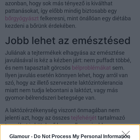
azonban, hogy sok más tényező is kiválthat
pattanásokat, így előbb mindig biztosabb egy
bőrgyógyászt
felkeresni, mint önállóan egy diétába
kezdeni a bőrünk érdekében.
Jobb lehet az emésztésed
Juliának a tejtermékek elhagyása az emésztése
javulásával is kéz a kézben járt: nem puffadt többé,
és nem tapasztalt görcsös
bélproblémákat
sem.
Ilyen javulás esetén könnyen lehet, hogy arról van
szó, hogy az illető szervezete laktózintolerancia
miatt nem tudja lebontani a laktózt, vagy más
gyomor-bélrendszeri betegsége van.
A laktózérzékenység viszont önmagában nem
jelenti azt, hogy az összes
tejfehérjét
tartalmazó
terméket is kötelező lenne elhagyni, ebben az
esetben a laktózmentes termékeket (vannak
Glamour -
Do Not Process My Personal Information