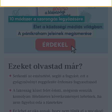
Ezeket olvastad már?
Serkenti az emésztést, segíti a fogyást: ezt a
gyógynövényt reggelente érdemes fogyasztanod
A lakosság közel felét érinti, mégsem vesszük
komolyan: félelmetes következményei lehetnek, ha
nem figyelsz oda a tünetekre
Ez lehet az oka annak, hogy nem tűnik el a pocakod: