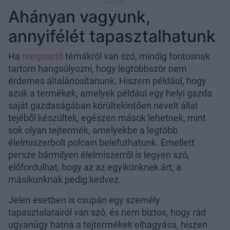
Ahányan vagyunk,
annyifélét tapasztalhatunk
Ha
megosztó
témákról van szó, mindig fontosnak
tartom hangsúlyozni, hogy legtöbbször nem
érdemes általánosítanunk. Hiszem például, hogy
azok a termékek, amelyek például egy helyi gazda
saját gazdaságában körültekintően nevelt állat
tejéből készültek, egészen mások lehetnek, mint
sok olyan tejtermék, amelyekbe a legtöbb
élelmiszerbolt polcain belefuthatunk. Emellett
persze bármilyen élelmiszerről is legyen szó,
előfordulhat, hogy az az egyikünknek árt, a
másikunknak pedig kedvez.
Jelen esetben is csupán egy személy
tapasztalatairól van szó, és nem biztos, hogy rád
ugyanúgy hatna a tejtermékek elhagyása, hiszen