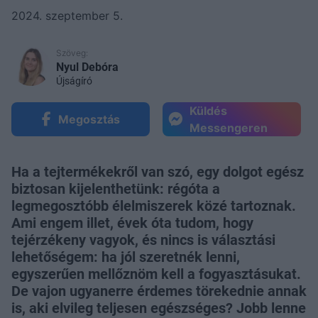
2024. szeptember 5.
Szöveg:
Nyul Debóra
Újságíró
Küldés
Megosztás
Messengeren
Ha a tejtermékekről van szó, egy dolgot egész
biztosan kijelenthetünk: régóta a
legmegosztóbb élelmiszerek közé tartoznak.
Ami engem illet, évek óta tudom, hogy
tejérzékeny vagyok, és nincs is választási
lehetőségem: ha jól szeretnék lenni,
egyszerűen mellőznöm kell a fogyasztásukat.
De vajon ugyanerre érdemes törekednie annak
is, aki elvileg teljesen egészséges? Jobb lenne