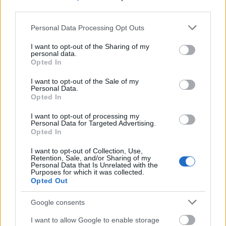
third parties.
Please note that this website/app uses one or more Google
Personal Data Processing Opt Outs
services and may gather and store information including but
not limited to your visit or usage behaviour. You may click to
I want to opt-out of the Sharing of my
personal data.
grant or deny consent to Google and its third-party tags to
Opted In
use your data for below specified purposes in below Google
consent section.
I want to opt-out of the Sale of my
Personal Data.
ÉLETMÓD
Opted In
5 zseniális dolog a dietetikus
I want to opt-out of processing my
Personal Data for Targeted Advertising.
szerint, amivel lassíthatod az
Opted In
öregedés folyamatát
I want to opt-out of Collection, Use,
Retention, Sale, and/or Sharing of my
Personal Data that Is Unrelated with the
Purposes for which it was collected.
Opted Out
Google consents
I want to allow Google to enable storage