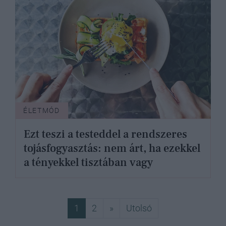
ÉLETMÓD
Ezt teszi a testeddel a rendszeres
tojásfogyasztás: nem árt, ha ezekkel
a tényekkel tisztában vagy
Következő
Utolsó
1
2
»
Utolsó