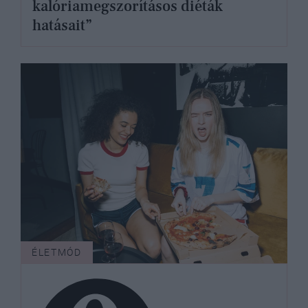
kalóriamegszorításos diéták
hatásait”
ÉLETMÓD