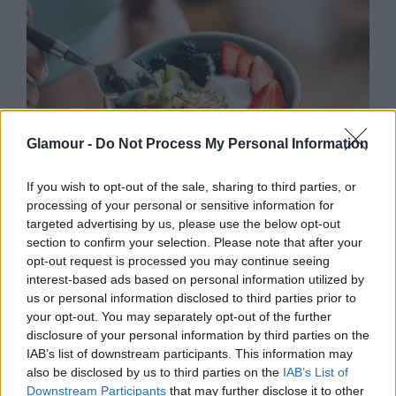
Glamour -
Do Not Process My Personal Information
If you wish to opt-out of the sale, sharing to third parties, or
processing of your personal or sensitive information for
targeted advertising by us, please use the below opt-out
ÉLETMÓD
section to confirm your selection. Please note that after your
opt-out request is processed you may continue seeing
10 étel, ami a tojásnál is több
interest-based ads based on personal information utilized by
fehérjét tartalmaz, mégsem eszel
us or personal information disclosed to third parties prior to
belőle eleget
your opt-out. You may separately opt-out of the further
disclosure of your personal information by third parties on the
IAB’s list of downstream participants. This information may
also be disclosed by us to third parties on the
IAB’s List of
Downstream Participants
that may further disclose it to other