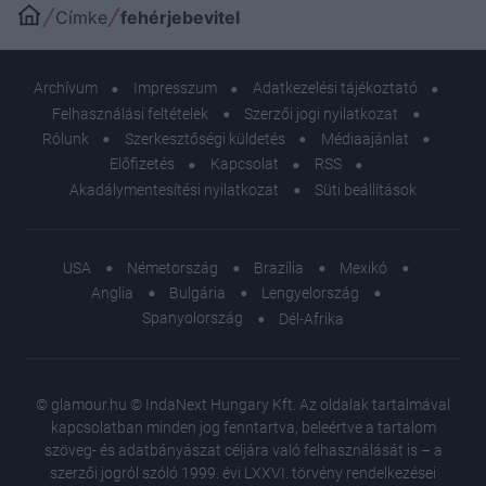
Címke
fehérjebevitel
Archívum
Impresszum
Adatkezelési tájékoztató
Felhasználási feltételek
Szerzői jogi nyilatkozat
Rólunk
Szerkesztőségi küldetés
Médiaajánlat
Előfizetés
Kapcsolat
RSS
Akadálymentesítési nyilatkozat
Süti beállítások
USA
Németország
Brazília
Mexikó
Anglia
Bulgária
Lengyelország
Spanyolország
Dél-Afrika
© glamour.hu © IndaNext Hungary Kft. Az oldalak tartalmával
kapcsolatban minden jog fenntartva, beleértve a tartalom
szöveg- és adatbányászat céljára való felhasználását is – a
szerzői jogról szóló 1999. évi LXXVI. törvény rendelkezései