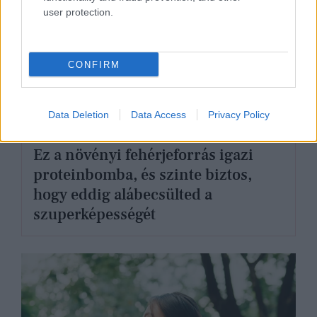
user protection.
CONFIRM
Data Deletion
Data Access
Privacy Policy
ÉLETMÓD
Ez a növényi fehérjeforrás igazi
proteinbomba, és szinte biztos,
hogy eddig alábecsülted a
szuperképességét