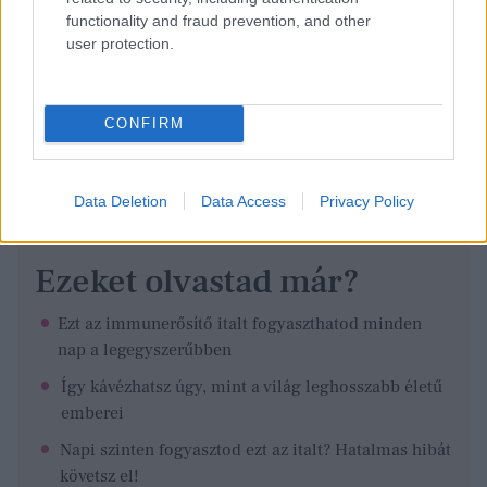
functionality and fraud prevention, and other
user protection.
CONFIRM
Data Deletion
Data Access
Privacy Policy
Ezeket olvastad már?
Ezt az immunerősítő italt fogyaszthatod minden
nap a legegyszerűbben
Így kávézhatsz úgy, mint a világ leghosszabb életű
emberei
Napi szinten fogyasztod ezt az italt? Hatalmas hibát
követsz el!