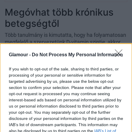
Megóvhat több krónikus
betegségtől
Több tanulmány is kimutatta, hogy ha folyamatosan
megfelelő a szervezetünk D-vitamin szintje, akkor
számos krónikus betegség kisebb eséllyel alakulhat
Glamour -
Do Not Process My Personal Information
ki nálunk. Ilyenek a különféle szívbetegségek,
a 2-es
típusú cukorbetegség
, a mellrák és a vastagbélrák
If you wish to opt-out of the sale, sharing to third parties, or
is. Méghozzá azért, mert a D-vitaminnak
processing of your personal or sensitive information for
gyulladáscsökkentő tulajdonságai is vannak, és a
targeted advertising by us, please use the below opt-out
sejtek növekedésében, illetve szabályozásában is
section to confirm your selection. Please note that after your
fontos szerepet töltenek be.
opt-out request is processed you may continue seeing
interest-based ads based on personal information utilized by
Jobb lehet tőle a
us or personal information disclosed to third parties prior to
your opt-out. You may separately opt-out of the further
hangulatod
disclosure of your personal information by third parties on the
IAB’s list of downstream participants. This information may
Végül, de nem utolsó sorban fontos hogy tudd, a D-
also be disclosed by us to third parties on the
IAB’s List of