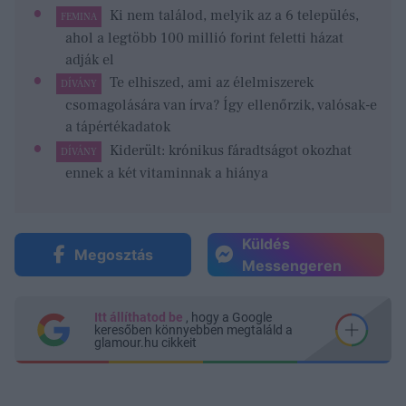
Ki nem találod, melyik az a 6 település,
FEMINA
ahol a legtöbb 100 millió forint feletti házat
adják el
Te elhiszed, ami az élelmiszerek
DÍVÁNY
csomagolására van írva? Így ellenőrzik, valósak-e
a tápértékadatok
Kiderült: krónikus fáradtságot okozhat
DÍVÁNY
ennek a két vitaminnak a hiánya
Küldés
Megosztás
Messengeren
Itt állíthatod be
, hogy a Google
keresőben könnyebben megtaláld a
glamour.hu cikkeit