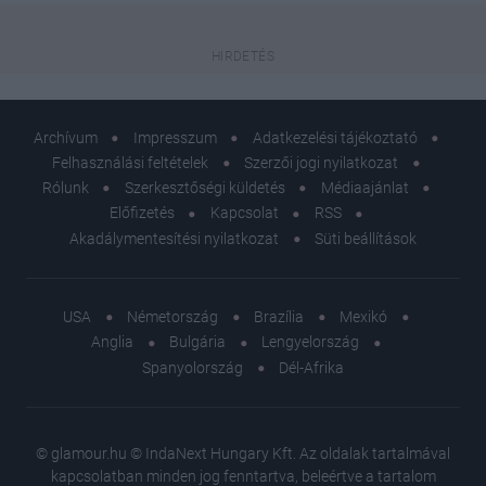
Archívum
Impresszum
Adatkezelési tájékoztató
Felhasználási feltételek
Szerzői jogi nyilatkozat
Rólunk
Szerkesztőségi küldetés
Médiaajánlat
Előfizetés
Kapcsolat
RSS
Akadálymentesítési nyilatkozat
Süti beállítások
USA
Németország
Brazília
Mexikó
Anglia
Bulgária
Lengyelország
Spanyolország
Dél-Afrika
© glamour.hu © IndaNext Hungary Kft. Az oldalak tartalmával
kapcsolatban minden jog fenntartva, beleértve a tartalom