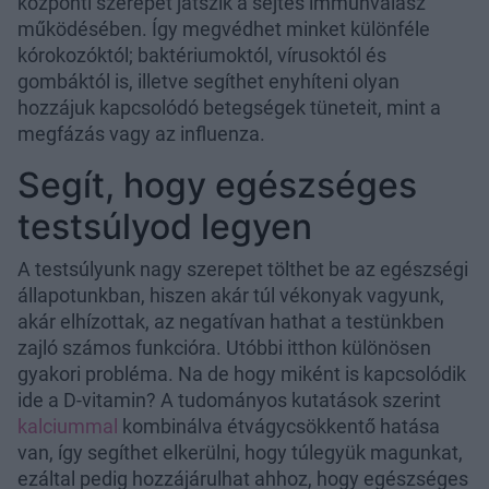
központi szerepet játszik a sejtes immunválasz
működésében. Így megvédhet minket különféle
kórokozóktól; baktériumoktól, vírusoktól és
gombáktól is, illetve segíthet enyhíteni olyan
hozzájuk kapcsolódó betegségek tüneteit, mint a
megfázás vagy az influenza.
Segít, hogy egészséges
testsúlyod legyen
A testsúlyunk nagy szerepet tölthet be az egészségi
állapotunkban, hiszen akár túl vékonyak vagyunk,
akár elhízottak, az negatívan hathat a testünkben
zajló számos funkcióra. Utóbbi itthon különösen
gyakori probléma. Na de hogy miként is kapcsolódik
ide a D-vitamin? A tudományos kutatások szerint
kalciummal
kombinálva étvágycsökkentő hatása
van, így segíthet elkerülni, hogy túlegyük magunkat,
ezáltal pedig hozzájárulhat ahhoz, hogy egészséges