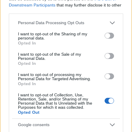
vitamin nemcsak a fizikai egészséged
Downstream Participants
that may further disclose it to other
megőrzésében tölt be fontos szerepet, hanem a
third parties.
mentális egészségedre
is jelentősen kihathat. Így ha
Please note that this website/app uses one or more Google
Personal Data Processing Opt Outs
kellő mennyiségű D-vitamint kap a szervezeted -
services and may gather and store information including but
akár a napsütés, különféle ételek vagy étrend-
not limited to your visit or usage behaviour. You may click to
I want to opt-out of the Sharing of my
kiegészítők által -, akkor jobb lehet a hangulatod, és
personal data.
grant or deny consent to Google and its third-party tags to
Opted In
megóvhat számos, a mentális jóllétünket érintő
use your data for below specified purposes in below Google
betegségtől, vagy mérsékelheti azok tüneteit.
consent section.
I want to opt-out of the Sale of my
Personal Data.
Opted In
A D-vitaminnak tehát a csontjaink és a fogaink
egészségének fenntartása mellett sok más pozitív
I want to opt-out of processing my
tulajdonsága van, amiért mindig érdemes figyelnünk
Personal Data for Targeted Advertising.
Opted In
arra, hogy eleget vigyünk be belőle. Mellette persze
fontos, hogy az egészséges, kiegyensúlyozott
I want to opt-out of Collection, Use,
Retention, Sale, and/or Sharing of my
életvitelre is nagy hangsúlyt fektessünk, és hogy
Personal Data that Is Unrelated with the
arról is pontosan meggyőződjünk - mondjuk a
Purposes for which it was collected.
Opted Out
háziorvosunk vagy egy dietetikus segítségével -,
hogy nekünk pontosan mennyi D-vitaminra van
Google consents
szükségünk.