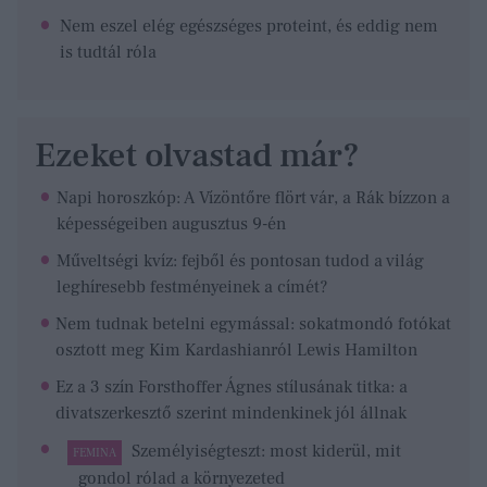
Nem eszel elég egészséges proteint, és eddig nem
is tudtál róla
Ezeket olvastad már?
Napi horoszkóp: A Vízöntőre flört vár, a Rák bízzon a
képességeiben augusztus 9-én
Műveltségi kvíz: fejből és pontosan tudod a világ
leghíresebb festményeinek a címét?
Nem tudnak betelni egymással: sokatmondó fotókat
osztott meg Kim Kardashianról Lewis Hamilton
Ez a 3 szín Forsthoffer Ágnes stílusának titka: a
divatszerkesztő szerint mindenkinek jól állnak
Személyiségteszt: most kiderül, mit
FEMINA
gondol rólad a környezeted