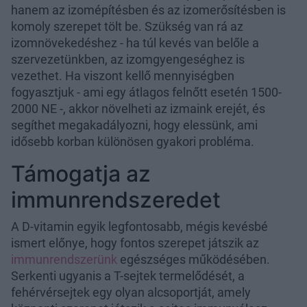
hanem az izomépítésben és az izomerősítésben is
komoly szerepet tölt be. Szükség van rá az
izomnövekedéshez - ha túl kevés van belőle a
szervezetünkben, az izomgyengeséghez is
vezethet. Ha viszont kellő mennyiségben
fogyasztjuk - ami egy átlagos felnőtt esetén 1500-
2000 NE -, akkor növelheti az izmaink erejét, és
segíthet megakadályozni, hogy elessünk, ami
idősebb korban különösen gyakori probléma.
Támogatja az
immunrendszeredet
A D-vitamin egyik legfontosabb, mégis kevésbé
ismert előnye, hogy fontos szerepet játszik az
immunrendszerünk
egészséges működésében.
Serkenti ugyanis a T-sejtek termelődését, a
fehérvérsejtek egy olyan alcsoportját, amely