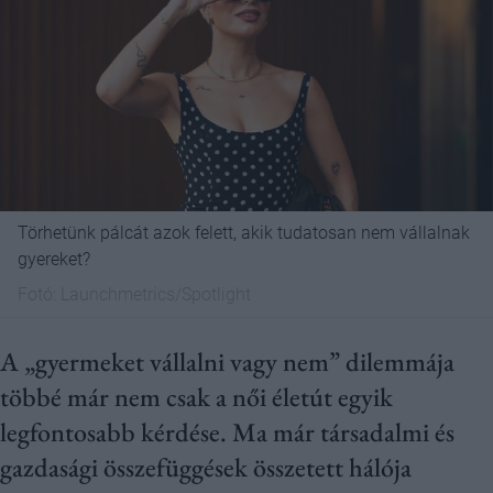
Törhetünk pálcát azok felett, akik tudatosan nem vállalnak
gyereket?
Fotó:
Launchmetrics/Spotlight
A „gyermeket vállalni vagy nem” dilemmája
többé már nem csak a női életút egyik
legfontosabb kérdése. Ma már társadalmi és
gazdasági összefüggések összetett hálója