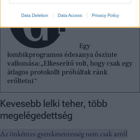
Data Deletion
Data Access
Privacy Policy
Egy
lombikprogramos édesanya őszinte
vallomása:„Elkeserítő volt, hogy csak egy
átlagos protokollt próbáltak ránk
erőltetni"
Kevesebb lelki teher, több
megelégedettség
Az önkéntes gyerekmentesség nem csak arról