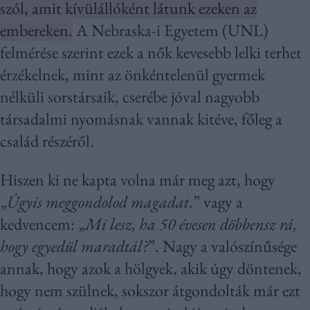
szól, amit kívülállóként látunk ezeken az
embereken.
A Nebraska-i Egyetem (UNL)
felmérése szerint ezek a nők kevesebb lelki terhet
érzékelnek, mint az önkéntelenül gyermek
nélküli sorstársaik, cserébe jóval nagyobb
társadalmi nyomásnak vannak kitéve, főleg a
család részéről.
Hiszen ki ne kapta volna már meg azt, hogy
„
Úgyis meggondolod magadat
.” vagy a
kedvencem: „
Mi lesz, ha 50 évesen döbbensz rá,
hogy egyedül maradtál?
”. Nagy a valószínűsége
annak, hogy azok a hölgyek, akik úgy döntenek,
hogy nem szülnek, sokszor átgondolták már ezt