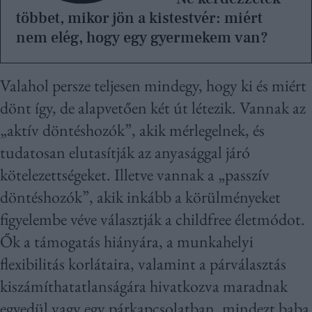
többet, mikor jön a kistestvér: miért
nem elég, hogy egy gyermekem van?
Valahol persze teljesen mindegy, hogy ki és miért
dönt így, de alapvetően két út létezik. Vannak az
„aktív döntéshozók”, akik mérlegelnek, és
tudatosan elutasítják az anyasággal járó
kötelezettségeket. Illetve vannak a „passzív
döntéshozók”, akik inkább a körülményeket
figyelembe véve választják a childfree életmódot.
Ők a támogatás hiányára, a munkahelyi
flexibilitás korlátaira, valamint a párválasztás
kiszámíthatatlanságára hivatkozva maradnak
egyedül vagy egy párkapcsolatban, mindezt baba