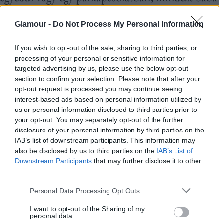
nélkül.
Glamour -
Do Not Process My Personal Information
Fontos azonban felismerni, hogy sok nő az
If you wish to opt-out of the sale, sharing to third parties, or
elvárások és a társadalmi nyomás miatt
processing of your personal or sensitive information for
határozza el magát.
Sajnos azonban ezeket az
targeted advertising by us, please use the below opt-out
section to confirm your selection. Please note that after your
embereket gyakran egoistának, önzőnek,
opt-out request is processed you may continue seeing
interest-based ads based on personal information utilized by
felelőtlennek tekinti a konzervatívabb réteg, akik
us or personal information disclosed to third parties prior to
szerint igenis minden nőnek szülnie kell,
your opt-out. You may separately opt-out of the further
disclosure of your personal information by third parties on the
lehetőleg még
30 éves kor előtt
.
IAB’s list of downstream participants. This information may
also be disclosed by us to third parties on the
IAB’s List of
A 33 éves Kinga szerint a gyerek veszélyezteti a
Downstream Participants
that may further disclose it to other
third parties.
női függetlenséget. „
Egy gyerek beteg lesz,
Please note that this website/app uses one or more Google
lemaradsz a munkából, ami rendkívül
Personal Data Processing Opt Outs
services and may gather and store information including but
kockázatos. Én pedig nem akarok kockáztatni.
not limited to your visit or usage behaviour. You may click to
I want to opt-out of the Sharing of my
personal data.