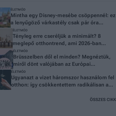
ÉLETMÓD
Mintha egy Disney-mesébe csöppennél: ez
a lenyűgöző várkastély csak pár óra
autóval Magyarországról
ÉLETMÓD
Tényleg erre cseréljük a minimált? 8
meglepő otthontrend, ami 2026-ban
mindent visz
ÉLETMÓD
Brüsszelben dől el minden? Megnéztük,
miről dönt valójában az Európai
Parlament
ÉLETMÓD
Ugyanazt a vizet háromszor használom fel
otthon: így csökkentettem radikálisan a
vízhasználatomat
ÖSSZES CIKK