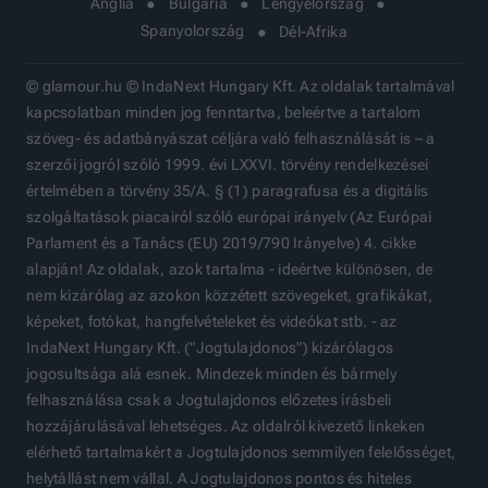
Anglia
Bulgária
Lengyelország
Spanyolország
Dél-Afrika
© glamour.hu © IndaNext Hungary Kft. Az oldalak tartalmával
kapcsolatban minden jog fenntartva, beleértve a tartalom
szöveg- és adatbányászat céljára való felhasználását is – a
szerzői jogról szóló 1999. évi LXXVI. törvény rendelkezései
értelmében a törvény 35/A. § (1) paragrafusa és a digitális
szolgáltatások piacairól szóló európai irányelv (Az Európai
Parlament és a Tanács (EU) 2019/790 Irányelve) 4. cikke
alapján! Az oldalak, azok tartalma - ideértve különösen, de
nem kizárólag az azokon közzétett szövegeket, grafikákat,
képeket, fotókat, hangfelvételeket és videókat stb. - az
IndaNext Hungary Kft. ("Jogtulajdonos") kizárólagos
jogosultsága alá esnek. Mindezek minden és bármely
felhasználása csak a Jogtulajdonos előzetes írásbeli
hozzájárulásával lehetséges. Az oldalról kivezető linkeken
elérhető tartalmakért a Jogtulajdonos semmilyen felelősséget,
helytállást nem vállal. A Jogtulajdonos pontos és hiteles