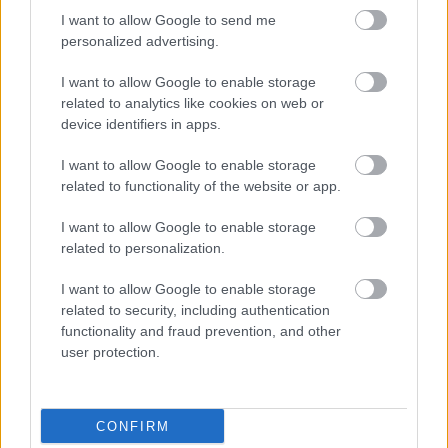
megadok a két unokaöcsémnek, tudok nekik
I want to allow Google to send me
segíteni, tudok rájuk vigyázni, sőt, tavaly még
personalized advertising.
nyaralni is elvittük őket.
”
I want to allow Google to enable storage
related to analytics like cookies on web or
device identifiers in apps.
I want to allow Google to enable storage
related to functionality of the website or app.
I want to allow Google to enable storage
related to personalization.
I want to allow Google to enable storage
related to security, including authentication
functionality and fraud prevention, and other
user protection.
CONFIRM