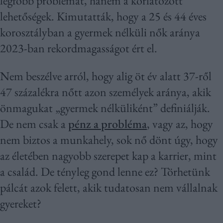
legfőbb problémát, hanem a korlátozott
lehetőségek. Kimutatták, hogy a 25 és 44 éves
korosztályban a gyermek nélküli nők aránya
2023-ban rekordmagasságot ért el.
Nem beszélve arról, hogy alig öt év alatt 37-ről
47 százalékra nőtt azon személyek aránya, akik
önmagukat „gyermek nélküliként” definiálják.
De nem csak a
pénz a probléma
, vagy az, hogy
nem biztos a munkahely, sok nő dönt úgy, hogy
az életében nagyobb szerepet kap a karrier, mint
a család. De tényleg gond lenne ez? Törhetünk
pálcát azok felett, akik tudatosan nem vállalnak
gyereket?