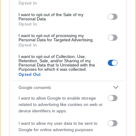
grant or deny consent to Google and its third-party tags to
Egyes nők számára a gyermek nem ösztön, hanem
Opted In
use your data for below specified purposes in below Google
lemondással járó rizikó. Bár van
consent section.
I want to opt-out of the Sale of my
Personal Data.
párkapcsolatom, valahogy egyikünk sem érzi azt,
Opted In
hogy itt lenne az ideje bővíteni a családot. 8 éve
I want to opt-out of processing my
Personal Data for Targeted Advertising.
vagyunk együtt, 4 éve házasodtunk össze, és bár
Opted In
tudom, sokan elmondták már, hogy változhat a
I want to opt-out of Collection, Use,
véleményem, egyelőre jól érzem magam így a
Retention, Sale, and/or Sharing of my
Personal Data that Is Unrelated with the
bőrömben
.”
Purposes for which it was collected.
Opted Out
Sokszor azt vágják a gyermeket vállalókra, hogy
Google consents
önzők, csak a pénzt nézik, pedig mind ugyanarra
I want to allow Google to enable storage
related to advertising like cookies on web or
vágynak, csak gyerek nélkül. „
Nem a pénzhiány
device identifiers in apps.
miatt nem vállaljuk. Megtehetnénk, de inkább
I want to allow my user data to be sent to
utazunk, építkezünk, autót veszünk. Sok mindent
Google for online advertising purposes.