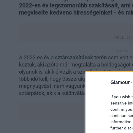
2022-es év legszomorúbb szakításait, ami
megviselte kedvenc hírességeinket - és min
A 2022-es év a
sztárszakítások
terén sem volt 
köztük, aki azóta már megtalálta a boldogságot 
olyanok is, akik élvezik a szingliséget. A még m
több idő kell, hogy összerakják összetört szívük
Glamour 
megnyugvást: nem vagyunk egyedül. Nézzük, hog
sztárpárok, akik a különválás mellett döntöttek!
If you wish 
sensitive in
confirm you
continue se
information 
further disc