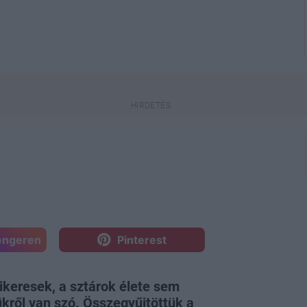
engeren
Pinterest
keresek, a sztárok élete sem
ükről van szó. Összegyűjtöttük a