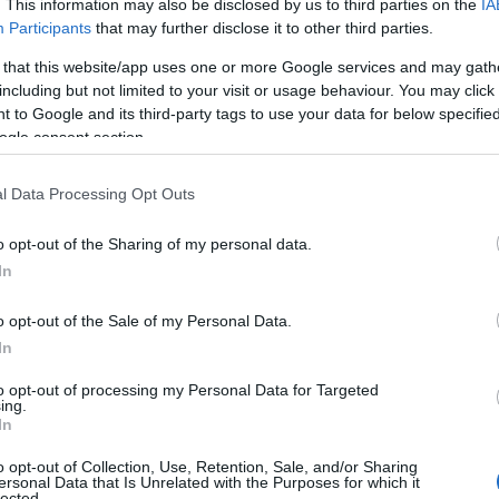
. This information may also be disclosed by us to third parties on the
IA
 Brady
Participants
that may further disclose it to other third parties.
 that this website/app uses one or more Google services and may gath
including but not limited to your visit or usage behaviour. You may click 
 to Google and its third-party tags to use your data for below specifi
ogle consent section.
l Data Processing Opt Outs
o opt-out of the Sharing of my personal data.
In
o opt-out of the Sale of my Personal Data.
In
to opt-out of processing my Personal Data for Targeted
ing.
In
o opt-out of Collection, Use, Retention, Sale, and/or Sharing
ersonal Data that Is Unrelated with the Purposes for which it
lected.