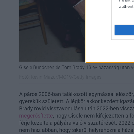
authenti
Gisele Bündchen és Tom Brady 13 év házasság után v
Fotó:
Kevin Mazur/MG19/Getty Images
A páros 2006-ban találkozott egymással először
gyerekük született. A légkör akkor kezdett igazá
Brady rövid visszavonulása után 2022-ben visszat
megerősítette
, hogy Gisele nem kifejezetten a 
férje kezelte a pályára való visszatérését. 2022
nem hisz abban, hogy sikerül helyrehozni a házas