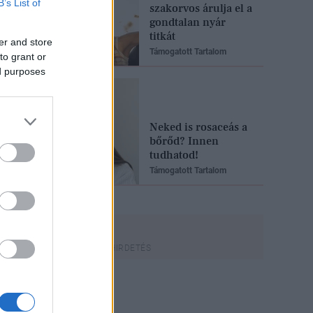
B’s List of
szakorvos árulja el a
gondtalan nyár
titkát
er and store
Támogatott Tartalom
to grant or
ed purposes
Neked is rosaceás a
bőrőd? Innen
tudhatod!
Támogatott Tartalom