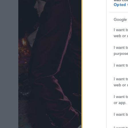
Opted 
Google 
I want t
web or d
I want t
purpose
I want 
I want t
web or d
I want t
or app.
I want t
I want t