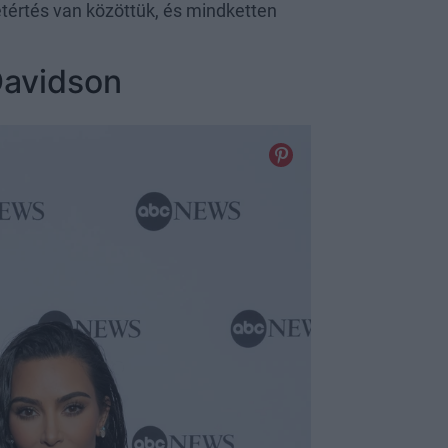
yetértés van közöttük, és mindketten
Davidson