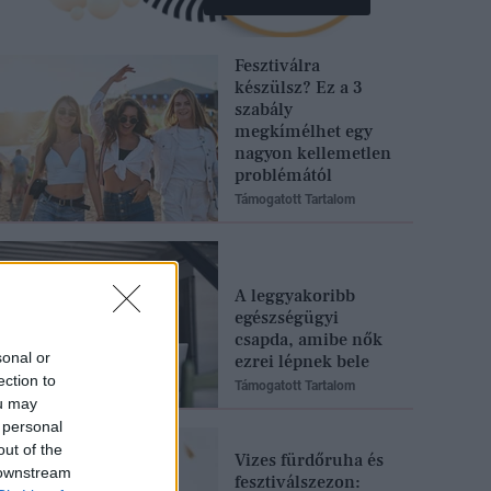
Fesztiválra
készülsz? Ez a 3
szabály
megkímélhet egy
nagyon kellemetlen
problémától
Támogatott Tartalom
A leggyakoribb
egészségügyi
csapda, amibe nők
sonal or
ezrei lépnek bele
ection to
Támogatott Tartalom
ou may
 personal
out of the
Vizes fürdőruha és
 downstream
fesztiválszezon: