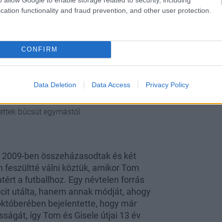
cation functionality and fraud prevention, and other user protection.
CONFIRM
Data Deletion
Data Access
Privacy Policy
ettek búcsút egymástól
, 2009-ben összeházasodtak és két
n feszültté válni köztük, amikor Tom
ért a futballhoz. Egy névtelen forrás
focit utálta, hanem annak módját, ahogy
 októberében bejelentette, hogy már
ságát, így Tom és Gisele útjai 13 év