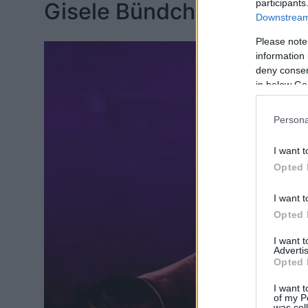
participants
Gisele Bündchen és Tom
Downstream 
Please note
information 
deny consent
in below Go
Persona
I want t
Opted 
I want t
Opted 
I want 
Advertis
Opted 
I want t
of my P
was col