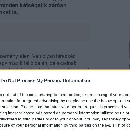
 minden kétséget kizáróan
ket is.
eseménytelen. Van olyan híresség
egy másik fél oldalán, de akadnak
indig búslakodó sztároknak pedig picivel
 darabjait, ami számunkra is adhat némi
-
Do Not Process My Personal Information
y 2022-ben kik voltak azok a
to opt-out of the sale, sharing to third parties, or processing of your per
formation for targeted advertising by us, please use the below opt-out s
r selection. Please note that after your opt-out request is processed y
eing interest-based ads based on personal information utilized by us or
disclosed to third parties prior to your opt-out. You may separately opt-
losure of your personal information by third parties on the IAB’s list of