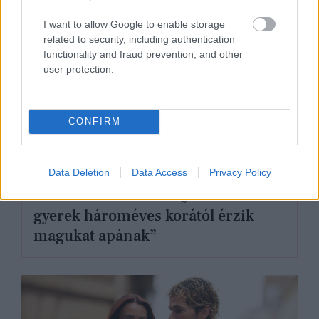
I want to allow Google to enable storage
related to security, including authentication
functionality and fraud prevention, and other
user protection.
CONFIRM
APÁK HETE
Data Deletion
Data Access
Privacy Policy
Puskás-Dallos Péter: „Sokan csak a
gyerek hároméves korától érzik
magukat apának”