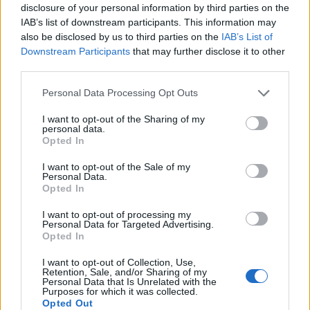
disclosure of your personal information by third parties on the
IAB’s list of downstream participants. This information may
also be disclosed by us to third parties on the
IAB’s List of
Downstream Participants
that may further disclose it to other
third parties.
Please note that this website/app uses one or more Google
Personal Data Processing Opt Outs
services and may gather and store information including but
not limited to your visit or usage behaviour. You may click to
I want to opt-out of the Sharing of my
personal data.
grant or deny consent to Google and its third-party tags to
Opted In
use your data for below specified purposes in below Google
consent section.
I want to opt-out of the Sale of my
APÁK HETE
Personal Data.
Opted In
Brasch Bence üzent a magyar
apáknak, ezt minél több embernek
I want to opt-out of processing my
Personal Data for Targeted Advertising.
hallania kell
Opted In
I want to opt-out of Collection, Use,
Retention, Sale, and/or Sharing of my
Personal Data that Is Unrelated with the
Purposes for which it was collected.
Opted Out