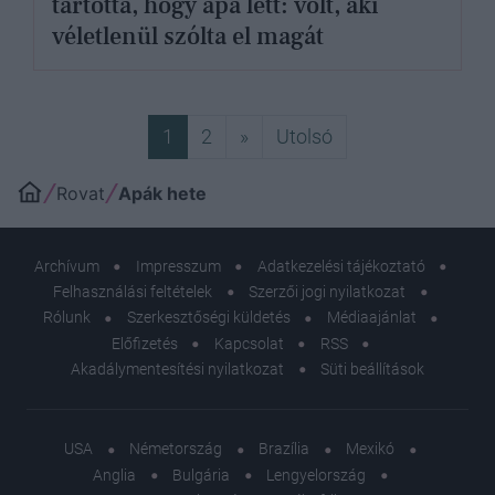
tartotta, hogy apa lett: volt, aki
véletlenül szólta el magát
Következő
Utolsó
1
2
»
Utolsó
Rovat
Apák hete
Archívum
Impresszum
Adatkezelési tájékoztató
Felhasználási feltételek
Szerzői jogi nyilatkozat
Rólunk
Szerkesztőségi küldetés
Médiaajánlat
Előfizetés
Kapcsolat
RSS
Akadálymentesítési nyilatkozat
Süti beállítások
USA
Németország
Brazília
Mexikó
Anglia
Bulgária
Lengyelország