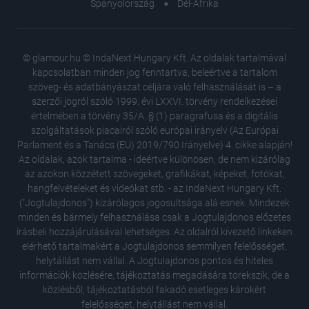
Spanyolország
Dél-Afrika
© glamour.hu © IndaNext Hungary Kft. Az oldalak tartalmával
kapcsolatban minden jog fenntartva, beleértve a tartalom
szöveg- és adatbányászat céljára való felhasználását is – a
szerzői jogról szóló 1999. évi LXXVI. törvény rendelkezései
értelmében a törvény 35/A. § (1) paragrafusa és a digitális
szolgáltatások piacairól szóló európai irányelv (Az Európai
Parlament és a Tanács (EU) 2019/790 Irányelve) 4. cikke alapján!
Az oldalak, azok tartalma - ideértve különösen, de nem kizárólag
az azokon közzétett szövegeket, grafikákat, képeket, fotókat,
hangfelvételeket és videókat stb. - az IndaNext Hungary Kft.
("Jogtulajdonos") kizárólagos jogosultsága alá esnek. Mindezek
minden és bármely felhasználása csak a Jogtulajdonos előzetes
írásbeli hozzájárulásával lehetséges. Az oldalról kivezető linkeken
elérhető tartalmakért a Jogtulajdonos semmilyen felelősséget,
helytállást nem vállal. A Jogtulajdonos pontos és hiteles
információk közlésére, tájékoztatás megadására törekszik, de a
közlésből, tájékoztatásból fakadó esetleges károkért
felelősséget, helytállást nem vállal.