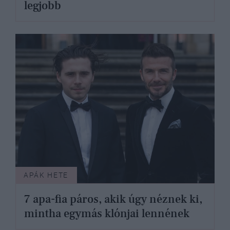
legjobb
APÁK HETE
7 apa-fia páros, akik úgy néznek ki,
mintha egymás klónjai lennének