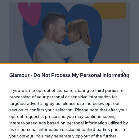
Glamour -
Do Not Process My Personal Information
APÁK HETE
If you wish to opt-out of the sale, sharing to third parties, or
processing of your personal or sensitive information for
Egy pszichológus őszinte
targeted advertising by us, please use the below opt-out
véleménye arról, milyen szerepet
section to confirm your selection. Please note that after your
opt-out request is processed you may continue seeing
kellene vállalni az apáknak a
interest-based ads based on personal information utilized by
gyereknevelésben
us or personal information disclosed to third parties prior to
your opt-out. You may separately opt-out of the further