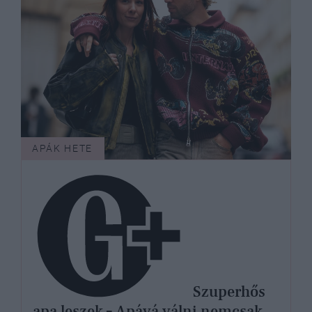
APÁK HETE
Szuperhős
apa leszek – Apává válni nemcsak