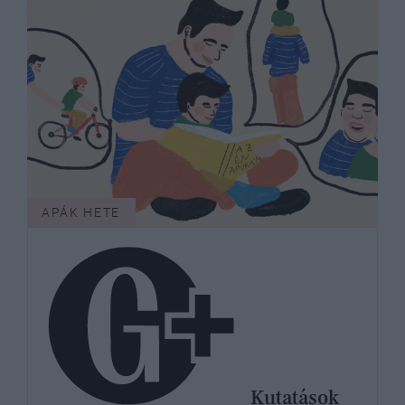
APÁK HETE
Kutatások