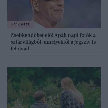
APÁK HETE
Zsebkendőket elő! Apák napi fotók a
sztárvilágból, amelyektől a jégszív is
felolvad