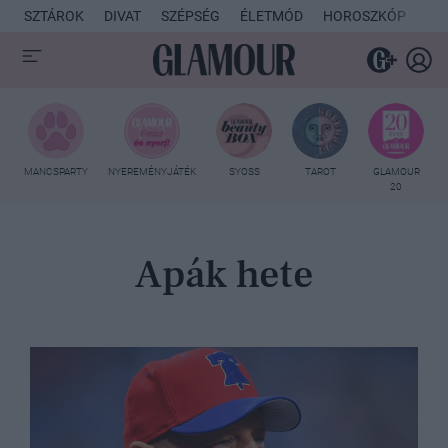
SZTÁROK
DIVAT
SZÉPSÉG
ÉLETMÓD
HOROSZKÓP
KU
MANCSPARTY
NYEREMÉNYJÁTÉK
SYOSS
TAROT
GLAMOUR
20
Apák hete