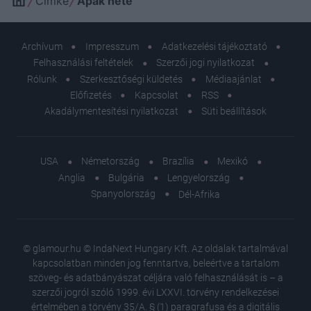
Címke
Apák hete
Archívum
Impresszum
Adatkezelési tájékoztató
Felhasználási feltételek
Szerzői jogi nyilatkozat
Rólunk
Szerkesztőségi küldetés
Médiaajánlat
Előfizetés
Kapcsolat
RSS
Akadálymentesítési nyilatkozat
Süti beállítások
USA
Németország
Brazília
Mexikó
Anglia
Bulgária
Lengyelország
Spanyolország
Dél-Afrika
© glamour.hu © IndaNext Hungary Kft. Az oldalak tartalmával
kapcsolatban minden jog fenntartva, beleértve a tartalom
szöveg- és adatbányászat céljára való felhasználását is – a
szerzői jogról szóló 1999. évi LXXVI. törvény rendelkezései
értelmében a törvény 35/A. § (1) paragrafusa és a digitális