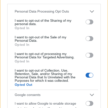
third parties.
APÁK HETE
Please note that this website/app uses one or more Google
Personal Data Processing Opt Outs
Híres férfiak, akik köszönik, nem
services and may gather and store information including but
not limited to your visit or usage behaviour. You may click to
I want to opt-out of the Sharing of my
kérnek az apaságból és tökéletesen
personal data.
grant or deny consent to Google and its third-party tags to
Opted In
boldogok gyerekek nélkül
use your data for below specified purposes in below Google
consent section.
I want to opt-out of the Sale of my
Personal Data.
Opted In
I want to opt-out of processing my
Personal Data for Targeted Advertising.
Opted In
I want to opt-out of Collection, Use,
Retention, Sale, and/or Sharing of my
Personal Data that Is Unrelated with the
Purposes for which it was collected.
Opted Out
Google consents
APÁK HETE
I want to allow Google to enable storage