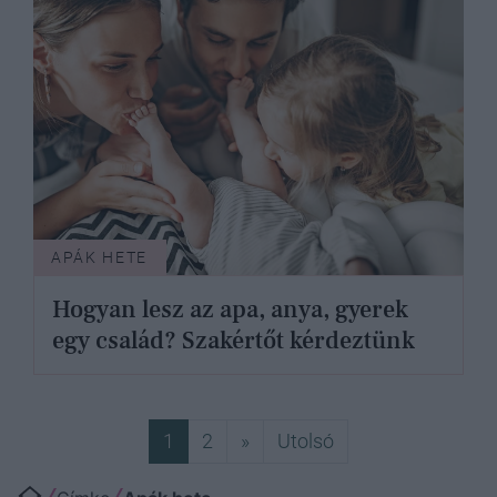
APÁK HETE
Hogyan lesz az apa, anya, gyerek
egy család? Szakértőt kérdeztünk
Következő
Utolsó
1
2
»
Utolsó