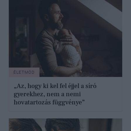
ÉLETMÓD
„Az, hogy ki kel fel éjjel a síró
gyerekhez, nem a nemi
hovatartozás függvénye”