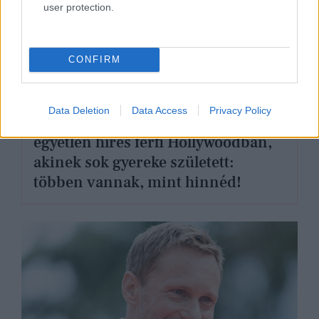
user protection.
CONFIRM
APÁK HETE
Data Deletion
Data Access
Privacy Policy
Nem Rod Stewart és Bruce Willis az
egyetlen híres férfi Hollywoodban,
akinek sok gyereke született:
többen vannak, mint hinnéd!