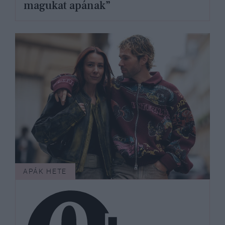
magukat apának”
APÁK HETE