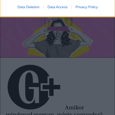
Data Deletion
Data Access
Privacy Policy
Amikor
mindened megvan, mégis szenvedsz?