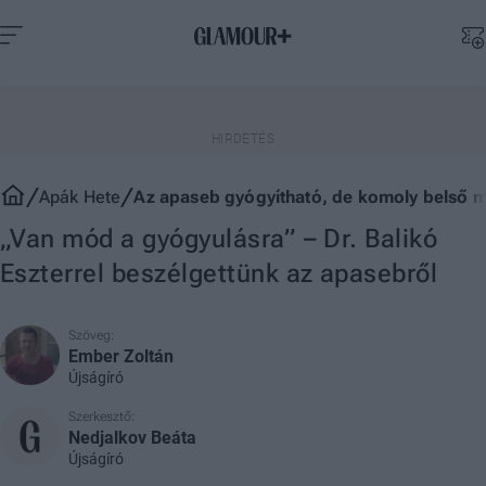
Apák Hete
Az apaseb gyógyítható, de komoly belső m
„Van mód a gyógyulásra” – Dr. Balikó
Eszterrel beszélgettünk az apasebről
Szöveg:
Ember Zoltán
Újságíró
Szerkesztő:
Nedjalkov Beáta
Újságíró