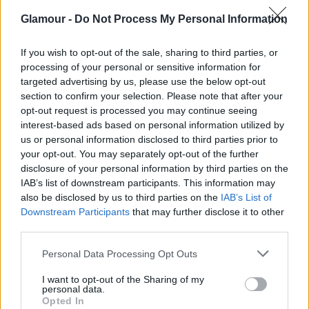
Glamour -
Do Not Process My Personal Information
Az apai bántalmazást, elhanyagolást
másként élik meg a lányok és a fiúk?
If you wish to opt-out of the sale, sharing to third parties, or
processing of your personal or sensitive information for
targeted advertising by us, please use the below opt-out
Alapvetően ugyanúgy, de a tünet-csokorból
section to confirm your selection. Please note that after your
opt-out request is processed you may continue seeing
kiemelhetők eltérések. Lányoknál csökkent
interest-based ads based on personal information utilized by
önbizalom, önértékelés, kapcsolat-függőség
us or personal information disclosed to third parties prior to
your opt-out. You may separately opt-out of the further
jelentkezhet. Ilyenkor azt látjuk, hogy olyan
disclosure of your personal information by third parties on the
párkapcsolatot választanak, ahol ismétlődik a
IAB’s list of downstream participants. This information may
also be disclosed by us to third parties on the
IAB’s List of
múlt, a férfi érzelmileg elérhetetlen vagy
Downstream Participants
that may further disclose it to other
bántalmazó, mint az apjuk.
A férfiak
third parties.
hajlamosabbak a túlkompenzálásra, a
Please note that this website/app uses one or more Google
Personal Data Processing Opt Outs
services and may gather and store information including but
teljesítménykényszerre.
not limited to your visit or usage behaviour. You may click to
I want to opt-out of the Sharing of my
personal data.
grant or deny consent to Google and its third-party tags to
Opted In
use your data for below specified purposes in below Google