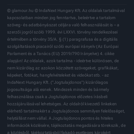
© glamour.hu © IndaNext Hungary Kft. Az oldalak tartalmával
kapcsolatban minden jog fenntartva, beleértve a tartalom
szöveg- és adatbányászat céljára való felhasználását is – a
szerzői jogról szóló 1999. évi LXXVI. törvény rendelkezései
értelmében a törvény 35/A. § (1) paragrafusa és a digitális
szolgáltatások piacairól szóló európai irányelv (Az Európai
Parlament és a Tanács (EU) 2019/790 Irányelve) 4. cikke
alapján! Az oldalak, azok tartalma - ideértve különösen, de
nem kizárólag az azokon közzétett szövegeket, grafikákat,
képeket, fotókat, hangfelvételeket és videókat stb. - az
IndaNext Hungary Kft. ("Jogtulajdonos") kizárólagos
jogosultsága alá esnek. Mindezek minden és bármely
felhasználása csak a Jogtulajdonos előzetes írásbeli
hozzájárulásával lehetséges. Az oldalról kivezető linkeken
elérhető tartalmakért a Jogtulajdonos semmilyen felelősséget,
helytállást nem vállal. A Jogtulajdonos pontos és hiteles
információk közlésére, tájékoztatás megadására törekszik, de
a közlésből, tájékoztatásból fakadó esetleges károkért