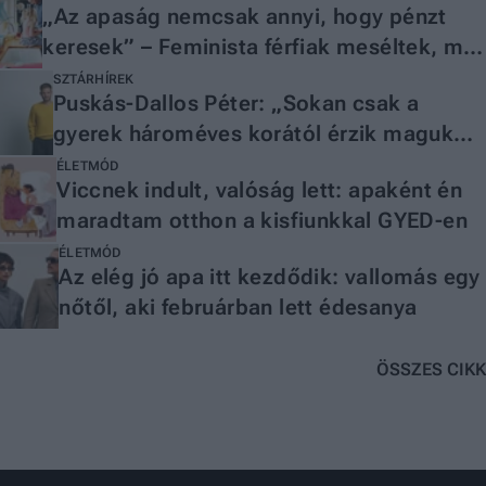
„Az apaság nemcsak annyi, hogy pénzt
keresek” – Feminista férfiak meséltek, mit
jelent számukra az apaság
SZTÁRHÍREK
Puskás-Dallos Péter: „Sokan csak a
gyerek hároméves korától érzik magukat
apának”
ÉLETMÓD
Viccnek indult, valóság lett: apaként én
maradtam otthon a kisfiunkkal GYED-en
ÉLETMÓD
Az elég jó apa itt kezdődik: vallomás egy
nőtől, aki februárban lett édesanya
ÖSSZES CIKK