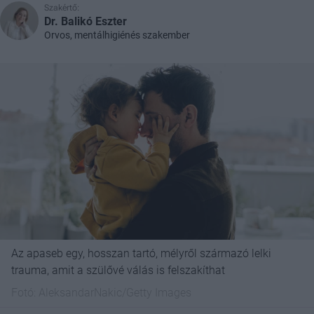
Szakértő:
Dr. Balikó Eszter
Orvos, mentálhigiénés szakember
Az apaseb egy, hosszan tartó, mélyről származó lelki
trauma, amit a szülővé válás is felszakíthat
Fotó:
AleksandarNakic/Getty Images