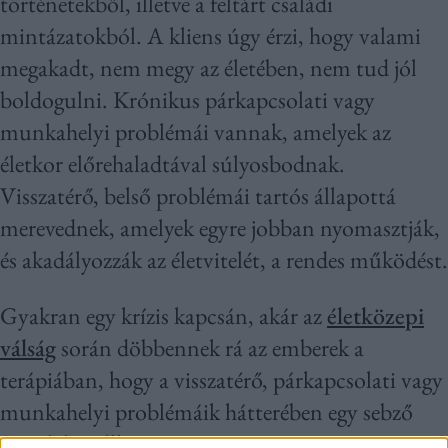
történetekből, illetve a feltárt családi
mintázatokból. A kliens úgy érzi, hogy valami
megakadt, nem megy az életében, nem tud jól
boldogulni. Krónikus párkapcsolati vagy
munkahelyi problémái vannak, amelyek az
életkor előrehaladtával súlyosbodnak.
Visszatérő, belső problémái tartós állapottá
merevednek, amelyek egyre jobban nyomasztják,
és akadályozzák az életvitelét, a rendes működést.
Gyakran egy krízis kapcsán, akár az
életközepi
válság
során döbbennek rá az emberek a
terápiában, hogy a visszatérő, párkapcsolati vagy
munkahelyi problémáik hátterében egy sebző
apa alakja állhat.