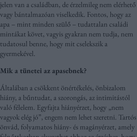
jelen van a családban, de érzelmileg nem elérhető
vagy bántalmazóan viselkedik. Fontos, hogy az
apa – mint minden szülő – tudattalan családi
mintákat követ, vagyis gyakran nem tudja, nem
tudatosul benne, hogy mit cselekszik a
gyermekével.
Mik a tünetei az apasebnek?
Általában a csökkent önértékelés, önbizalom
hiány, a bűntudat, a szorongás, az intimitástól
való félelem. Egyfajta hiányérzet, hogy „nem
vagyok elég jó”, engem nem lehet szeretni. Tartós
önvád, folyamatos hiány- és magányérzet, amely
felnőttkorban elvezethet ahhoz az érzéshez, hogy