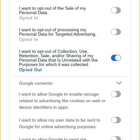
consent section.
I want to opt-out of the Sale of my
Personal Data.
Gyakori a munkamánia,
Opted In
illetve a bizalom hiány vagy a
I want to opt-out of processing my
hiányzó apa-kép miatti
Personal Data for Targeted Advertising.
Opted In
képtelenség a tartós, mély
I want to opt-out of Collection, Use,
párkapcsolatra.
Retention, Sale, and/or Sharing of my
Personal Data that Is Unrelated with the
Purposes for which it was collected.
Opted Out
A szülők válása vagy az apa halála is okozhat
Google consents
apasebet?
I want to allow Google to enable storage
related to advertising like cookies on web or
Abszolút. Az árvaság, az apa korai elvesztése az
device identifiers in apps.
egyik
legdrámaibb apaseb
, mert azonnali és
I want to allow my user data to be sent to
tartós fizikai-érzelmi hiányérzetet okoz. Minél
Google for online advertising purposes.
fiatalabb a gyermek, annál tátongóbb a lelkében
I want to allow Google to send me